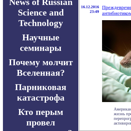
News of Russian
16.12.2016
Преждевреме
Science and
23:49
антибиотико
Technology
Научные
семинары
Почему молчит
Вселенная?
Парниковая
катастрофа
Кто перым
Американ
жизнь пр
перепрог
провел
активиров