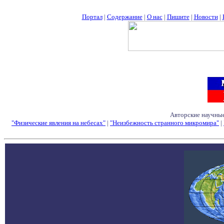
Портал
|
Содержание
|
О нас
|
Пишите
|
Новости
|
Авторские научные
"Физические явления на небесах"
|
"Неизбежность странного микромира"
|
Семинары - Конфе