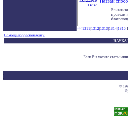
15.12.2016
Назван спос
14:37
Британск
провели и
благополу
<<
1311
|
1312
|
1313
|
1314
|
1315
|
Помощь корреспонденту
НАУКА 
Если Вы хотите стать наш
© 199
Д