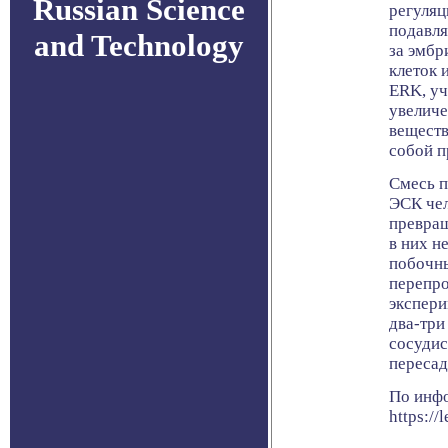
Russian Science
регуляц
подавля
and Technology
за эмбр
клеток 
ERK, уч
увеличе
веществ
собой п
Смесь п
ЭСК чел
превращ
в них н
побочны
перепро
экспери
два-три
сосудис
пересад
По инф
https://