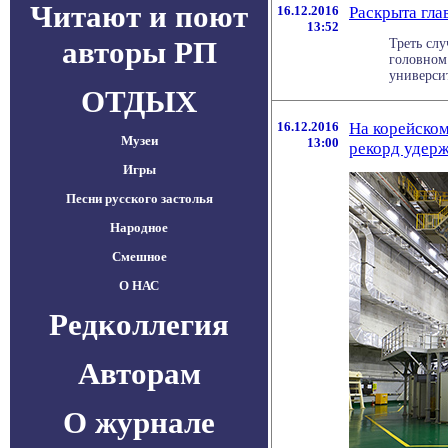
Читают и поют
16.12.2016
Раскрыта гла
13:52
авторы РП
Треть слу
головном
университ
ОТДЫХ
16.12.2016
На корейском
Музеи
13:00
рекорд удер
Игры
Песни русского застолья
Народное
Смешное
О НАС
Редколлегия
Авторам
О журнале