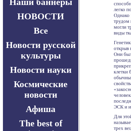
Наши баннеры
способн
легко п
НОВОСТИ
Однако 
трудом 
могли т
Все
виды тк
Новости русской
Генетик
открыв 
культуры
Они был
прошед
прикреп
Новости науки
клетки 
обычны
Космические
свойств
«закосн
новости
человек
последн
Афиша
ЭСК и и
Для это
The best of
называе
трех ве