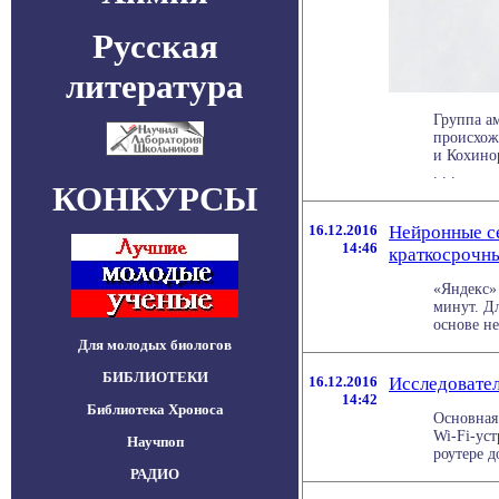
Русская
литература
Группа а
происхож
и Кохинор
. . .
КОНКУРСЫ
16.12.2016
Нейронные се
14:46
краткосрочны
«Яндекс»
минут. Д
основе не
Для молодых биологов
БИБЛИОТЕКИ
16.12.2016
Исследовател
14:42
Библиотека Хроноса
Основная
Wi-Fi-ус
Научпоп
роутере д
РАДИО