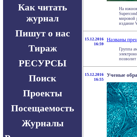
Как читать
На южнок
Supercond
журнал
мировой 
издание W
Пишут о нас
15.12.2016
Названы пре
16:59
Тираж
Группа а
электронн
позволит 
РЕСУРСЫ
15.12.2016
Ученые обра
Поиск
16:55
Проекты
Посещаемость
Журналы