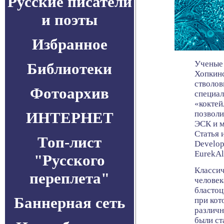
Русские писатели
и поэты
Избранное
Ученые
Библиотеки
Хопкин
стволов
Фотоархив
специал
«коктей
ИНТЕРНЕТ
позволи
ЭСК и м
Статья 
Топ-лист
Develop
EurekAle
"Русского
Классич
переплета"
человек
бластоц
Баннерная сеть
при кот
различн
были ст