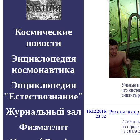
Космические
новости
Энциклопедия
космонавтика
Энциклопедия
Ученые и
что сист
"Естествознание"
снизить р
Журнальный зал
16.12.2016
Россия поте
23:52
Источник
Физматлит
из строя
ГЛОНАСС.