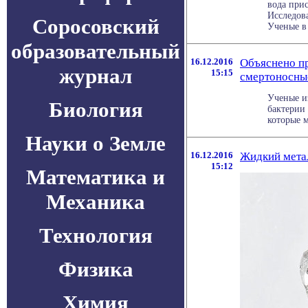
вода прис
Исследов
Соросовский
Ученые в х
образовательный
16.12.2016
Объяснено п
журнал
15:15
смертоносны
Ученые и
Биология
бактерии
которые м
Науки о Земле
16.12.2016
Жидкий мета
15:12
Математика и
Механика
Технология
Физика
Химия