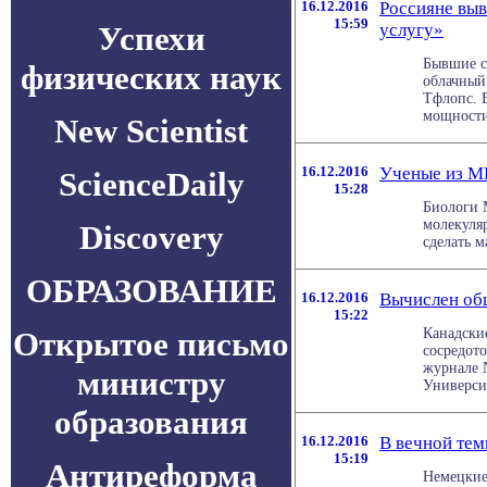
16.12.2016
Россияне выв
15:59
Успехи
услугу»
Бывшие с
физических наук
облачный
Тфлопс. В
мощности 
New Scientist
16.12.2016
Ученые из М
ScienceDaily
15:28
Биологи 
молекуля
Discovery
сделать м
ОБРАЗОВАНИЕ
16.12.2016
Вычислен об
15:22
Открытое письмо
Канадски
сосредот
журнале N
министру
Университ
образования
16.12.2016
В вечной те
15:19
Антиреформа
Немецкие