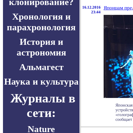
клонирование?
16.12.2016
Японцам пре
23:44
Хронология и
парахронология
История и
астрономия
Альмагест
Наука и культура
Журналы в
Японская
сети:
устройст
«голограф
сообщает .
Nature