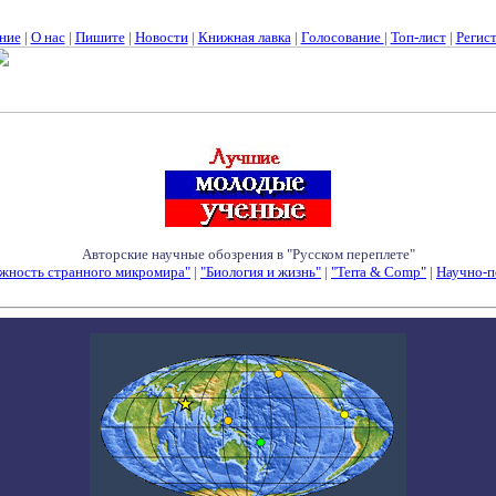
ние
|
О нас
|
Пишите
|
Новости
|
Книжная лавка
|
Голосование
|
Топ-лист
|
Регис
Авторские научные обозрения в "Русском переплете"
жность странного микромира"
|
"Биология и жизнь"
|
"Terra & Comp"
|
Научно-п
Семинары - Конференции - Симпозиумы - Конкурсы