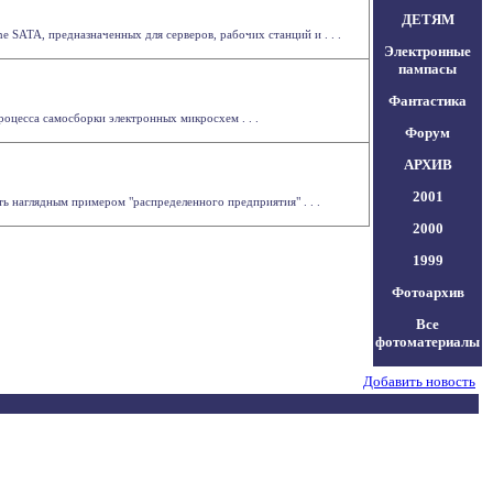
ДЕТЯМ
e SATA, предназначенных для серверов, рабочих станций и . . .
Электронные
пампасы
Фантастика
роцесса самосборки электронных микросхем . . .
Форум
АРХИВ
2001
ь наглядным примером "распределенного предприятия" . . .
2000
1999
Фотоархив
Все
фотоматериалы
Добавить новость