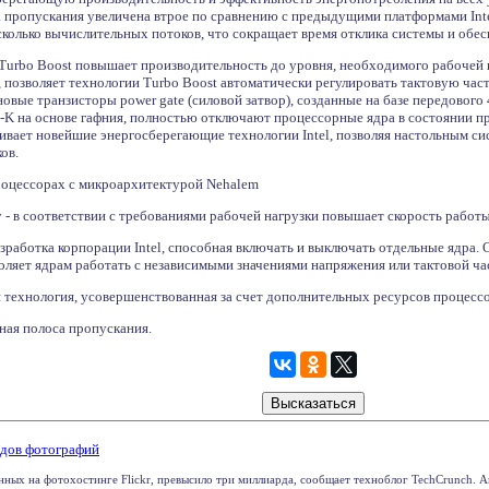
пропускания увеличена втрое по сравнению с предыдущими платформами Intel,
колько вычислительных потоков, что сокращает время отклика системы и обес
l Turbo Boost повышает производительность до уровня, необходимого рабочей
, позволяет технологии Turbo Boost автоматически регулировать тактовую ч
овые транзисторы power gate (силовой затвор), созданные на базе передового
-K на основе гафния, полностью отключают процессорные ядра в состоянии пр
вает новейшие энергосберегающие технологии Intel, позволяя настольным сис
ов.
роцессорах с микроархитектурой Nehalem
gy - в соответствии с требованиями рабочей нагрузки повышает скорость работ
разработка корпорации Intel, способная включать и выключать отдельные ядра.
воляет ядрам работать с независимыми значениями напряжения или тактовой ча
вая технология, усовершенствованная за счет дополнительных ресурсов процесс
нная полоса пропускания.
ардов фотографий
ных на фотохостинге Flickr, превысило три миллиарда, сообщает техноблог TechСrunch. Ав