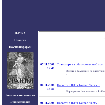
НАУКА
"
Новости
Научный форум
07.11.2008
Транспорт на оборудовании Cisco
12:49
Вместе с Комиссией по развитию 
.
06.11.2008
Новости с IDF в Тайбее. Часть III
14:51
Корпорация Intel провела в Тайб
Космические новости
Энциклопедия
06.11.2008
Новости с IDF в Тайпее. Часть II.