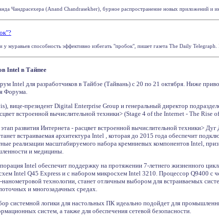
нанда Чандрасехера (Anand Chandrasekher), бурное распространение новых приложений и инн
ок"?
 муравьев способность эффективно избегать "пробок", пишет газета The Daily Telegraph. П
 Intel в Тайпее
рум Intel для разработчиков в Тайбэе (Тайвань) с 20 по 21 октября. Ниже при
я Форума.
vis), вице-президент Digital Enterprise Group и генеральный директор подраз
сцвет встроенной вычислительной техники> (Stage 4 of the Internet - The Rise
 этап развития Интернета - расцвет встроенной вычислительной техники> Ду
станет встраиваемая архитектура Intel , которая до 2015 года обеспечит подк
тные реализации масштабируемого набора кремниевых компонентов Intel, при
шленности и медицины.
рпорация Intel обеспечит поддержку на протяжении 7-летнего жизненного цикла
схем Intel Q45 Express и с набором микросхем Intel 3210. Процессор Q9400
-нанометровой технологии, станет отличным выбором для встраиваемых систе
опоточных и многозадачных средах.
 набор системной логики для настольных ПК идеально подойдет для промышлен
рмационных систем, а также для обеспечения сетевой безопасности.