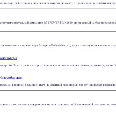
ый конкурс любительских видеоклипов, который поможет, с одной стороны, выявить наиболе
редставила настольный компьютер Fi7EPOWER MLK1610, построенный на базе процессора Int
енетические часы, используя бактерию Escherichia coli, также известную как кишечная палоч
 компьютеры
 ресурс WePC, со страниц которого попросили пользователи посоветовать, какими должны бы
 Новосибирском
нтральной районной больницей (ЦРБ) г. Искитима представили проект <Цифровая поликлиник
состоялась торжественная церемония запуска национальной беспроводной сети связи по тех