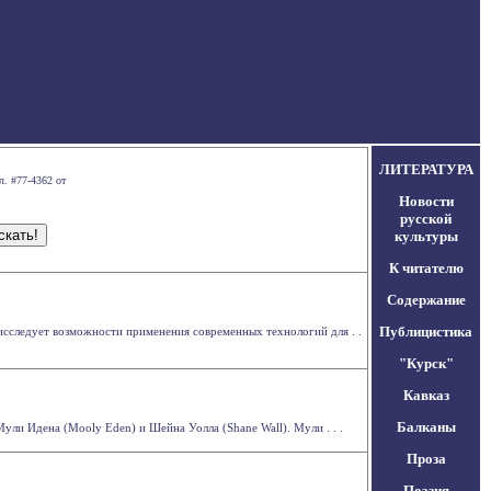
ЛИТЕРАТУРА
л. #77-4362 от
Новости
русской
культуры
К читателю
Содержание
Публицистика
 исследует возможности применения современных технологий для . .
"Курск"
Кавказ
Балканы
ули Идена (Mooly Eden) и Шейна Уолла (Shane Wall). Мули . . .
Проза
Поэзия