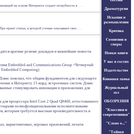
оваций на основе Интернета создает потребность в . . .
Драматургия
Искания и
размышления
ре-принт статьи, в которой ученые описывают свое . . .
Критика
Сомнения и
споры
водятся краткие резюме докладов и важнейшие новости
Новые книги
У нас в гостях
деления Embedded and Communications Group <Четвертый
 of Embedded Computing)
Издательство
г Дэвис пояснил, что общим фундаментом для следующего
Книжная лавка
лючение к Интернету 15 млрд. встроенных систем. Дэвис
Журнальный
званные стимулировать инновации в приложениях для
зал
ОБОЗРЕНИЯ
 для процессора Intel Core 2 Quad Q9400, аттестованного
 с четырьмя полнофункциональными исполнительными
"Классики и
м, которым требуется высокая производительность и
современники"
"Слово о..."
ных, маркетинговых, игровых приложений, печати
"Тайная