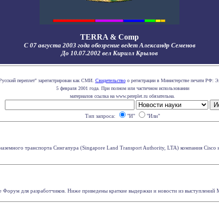
TERRA & Comp
С 07 августа 2003 года обозрение ведет Александр Семенов
До 10.07.2002 вел Кирилл Крылов
Русский переплет" зарегистрирован как СМИ.
Свидетельство
о регистрации в Министерстве печати РФ: Э
5 февраля 2001 года. При полном или частичном использовании
материалов ссылка на www.pereplet.ru обязательна.
Тип запроса:
"И"
"Или"
наземного транспорта Сингапура (Singapore Land Transport Authority, LTA) компания Cisco
ее Форум для разработчиков. Ниже приведены краткие выдержки и новости из выступлений М