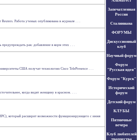
Альмагест
Запечатленная
Россия
euters. Работа ученых опубликована в журнале . . .
Сталиниана
ФОРУМЫ
Дискуссионный
редупреждать рак: добавление в корм этих . . .
клуб
Научный форум
Форум
иверситеты США получат технологию Cisco TelePresence . . .
"Русская идея"
Форум "Курск"
Исторический
очительнее, когда видят женщину в красном. . . .
форум
Детский форум
КЛУБЫ
, HPC), который расширит возможности функционирующего с июня
Пятничные
вечера
Клуб любителей
творчества