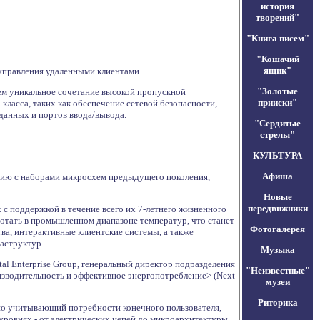
история
творений"
"Книга писем"
"Кошачий
ящик"
 управления удаленными клиентами.
"Золотые
тем уникальное сочетание высокой пропускной
прииски"
ласса, таких как обеспечение сетевой безопасности,
данных и портов ввода/вывода.
"Сердитые
стрелы"
КУЛЬТУРА
Афиша
нию с наборами микросхем предыдущего поколения,
Новые
передвижники
 с поддержкой в течение всего их 7-летнего жизненного
аботать в промышленном диапазоне температур, что станет
Фотогалерея
а, интерактивные клиентские системы, а также
аструктур.
Музыка
tal Enterprise Group, генеральный директор подразделения
"Неизвестные"
оизводительность и эффективное энергопотребление> (Next
музеи
Риторика
но учитывающий потребности конечного пользователя,
уровнях - от электрических цепей до микроархитектуры.