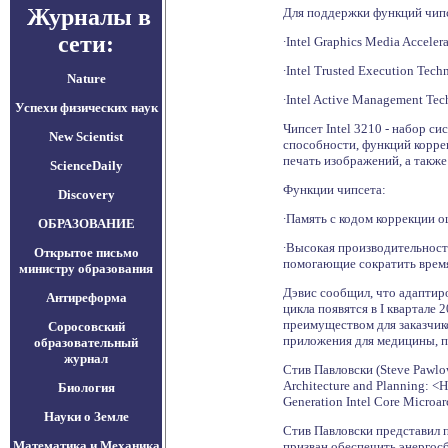
Журналы в
Для поддержки функций чипс
сети:
∙Intel Graphics Media Acce
∙Intel Trusted Execution Te
Nature
∙Intel Active Management Te
Успехи физических наук
Чипсет Intel 3210 - набор с
New Scientist
способности, функций корре
печать изображений, а такж
ScienceDaily
Функции чипсета:
Discovery
∙Память с кодом коррекции 
ОБРАЗОВАНИЕ
∙Высокая производительност
Открытое письмо
помогающие сократить врем
министру образования
Дэвис сообщил, что адаптиро
Антиреформа
цикла появятся в I квартале
преимуществом для заказчик
Соросовский
приложения для медицины, 
образовательный
журнал
Стив Павловски (Steve Pawlo
Architecture and Planning: 
Биология
Generation Intel Core Microar
Науки о Земле
Стив Павловски представил 
Математика и Механика
призван обеспечить энергос