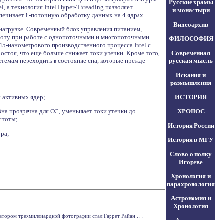
Русские храмы
 а технология Intel Hyper-Threading позволяет
и монастыри
печивает 8-поточную обработку данных на 4 ядрах.
Видеоархив
 нагрузке. Современный блок управления питанием,
астоту при работе с однопоточными и многопоточными
ФИЛОСОФИЯ
 45-нанометрового производственного процесса Intel с
остоя, что еще больше снижает токи утечки. Кроме того,
Современная
темам переходить в состояние сна, которые прежде
русская мысль
Искания и
размышления
ы активных ядер;
ИСТОРИЯ
 Она прозрачна для ОС, уменьшает токи утечки до
ХРОНОС
стоты;
История России
ора;
История в МГУ
Слово о полку
Игореве
Хронология и
парахронология
Астрономия и
Хронология
тором трехмиллиардной фотографии стал Гаррет Райан . . .