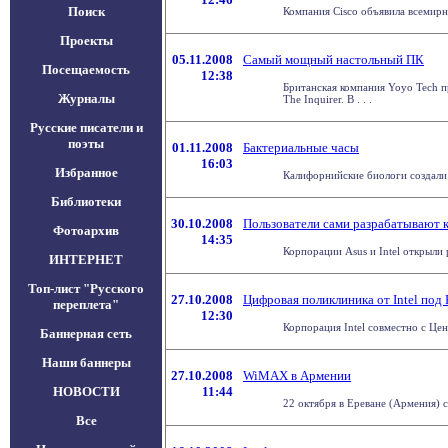
Поиск
Компания Cisco объявила всемирн
Проекты
05.11.2008
Самый мощный настольный ПК
Посещаемость
12:38
Британская компания Yoyo Tech п
Журналы
The Inquirer. В . . .
Русские писатели и
поэты
01.11.2008
Бактериальные часы
16:03
Избранное
Калифорнийские биологи создали г
Библиотеки
30.10.2008
Пользователи сами разрабатывают
Фотоархив
14:35
Корпорации Asus и Intel открыли
ИНТЕРНЕТ
Топ-лист "Русского
27.10.2008
Цифровая поликлиника от Intel под
переплета"
12:30
Корпорация Intel совместно с Це
Баннерная сеть
Наши баннеры
27.10.2008
WiMAX в Армении
НОВОСТИ
11:44
22 октября в Ереване (Армения) 
Все