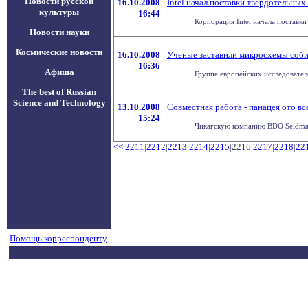
Новости русской
16.10.2008
Intel начал поставки твердотельных
культуры
16:44
Корпорация Intel начала поставки
Новости науки
Космические новости
16.10.2008
Ученые заставили микросхемы соби
16:36
Афиша
Группе европейских исследовател
The best of Russian
Science and Technology
13.10.2008
Совместная работа - панацея ото вс
15:24
Чикагскую компанию BDO Seidman 
<<
2211
|
2212
|
2213
|
2214
|
2215
|2216|
2217
|
2218
|
22
Помощь корреспонденту