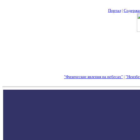
Портал
|
Содержа
"Физические явления на небесах"
|
"Неизбе