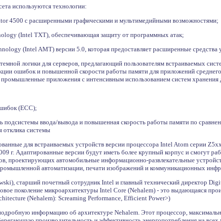
ета используются технологии:
lerator 4500 с расширенными графическими и мультимедийными возможностями;
chnology (Intel TXT), обеспечивающая защиту от программных атак;
chnology (Intel AMT) версии 5.0, которая предоставляет расширенные средства
истемной логики для серверов, предлагающий пользователям встраиваемых сис
кции ошибок и повышенной скорости работы памяти для приложений среднего к
е промышленные приложения с интенсивным использованием систем хранения 
ошибок (ECC);
ь подсистемы ввода/вывода и повышенная скорость работы памяти по сравне
я отклика системы
ванные для встраиваемых устройств версии процессора Intel Atom серии Z5xx
 2009 г. Адаптированные версии будут иметь более крупный корпус и смогут р
ов, проектирующих автомобильные информационно-развлекательные устройств
промышленной автоматизации, печати изображений и коммуникационных инфр
wski), старший почетный сотрудник Intel и главный технический директор Digi
<Новое поколение микроархитектуры Intel Core (Nehalem) - это выдающаяся пр
chitecture (Nehalem): Screaming Performance, Efficient Power>)
подробную информацию об архитектуре Nehalem. Этот процессор, максималь
берегающую производительность и эффективность энергопотребления на всех 