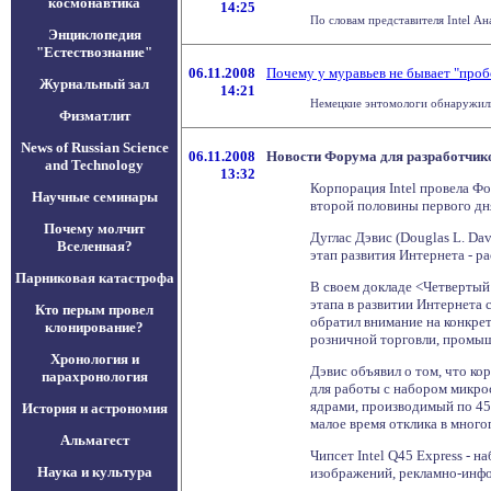
космонавтика
14:25
По словам представителя Intel А
Энциклопедия
"Естествознание"
06.11.2008
Почему у муравьев не бывает "проб
Журнальный зал
14:21
Немецкие энтомологи обнаружили у
Физматлит
News of Russian Science
06.11.2008
Новости Форума для разработчиков
and Technology
13:32
Корпорация Intel провела Фо
Научные семинары
второй половины первого дн
Почему молчит
Дуглас Дэвис (Douglas L. Da
Вселенная?
этап развития Интернета - ра
Парниковая катастрофа
В своем докладе <Четвертый
этапа в развитии Интернета 
Кто перым провел
обратил внимание на конкре
клонирование?
розничной торговли, промы
Хронология и
Дэвис объявил о том, что ко
парахронология
для работы с набором микро
ядрами, производимый по 45
История и астрономия
малое время отклика в мног
Альмагест
Чипсет Intel Q45 Express -
Наука и культура
изображений, рекламно-инфо