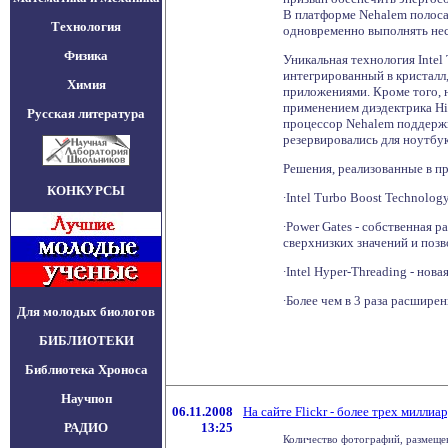
В платформе Nehalem полоса 
Технология
одновременно выполнять нес
Физика
Уникальная технология Inte
интегрированный в кристалл
Химия
приложениями. Кроме того, н
применением диэдектрика Hi
Русская литература
процессор Nehalem поддержи
резервировались для ноутбук
Решения, реализованные в п
КОНКУРСЫ
∙Intel Turbo Boost Technolo
∙Power Gates - собственная 
сверхнизких значений и поз
∙Intel Hyper-Threading - но
∙Более чем в 3 раза расшире
Для молодых биологов
БИБЛИОТЕКИ
Библиотека Хроноса
Научпоп
06.11.2008
На сайте Flickr - более трех милли
РАДИО
13:25
Количество фотографий, размещен