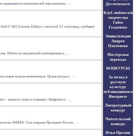
е выдающихся пользователей персональных . . .
Достоевского
Клуб любителей
творчества
Гайто
el i7-965 Extreme Edition с частотой 3,2 гигагерца, сообщает
Газданова
Энциклопедия
Андрея
Платонова
ка. Работа исследователей опубликована в . . .
Мастерская
перевода
КОНКУРСЫ
ть новые модели компьютеров. Целью ресурса . . .
За вклад в
русскую
культуру
публикациями в
Интернете
а> - важного этапа в создании <Цифрового . . .
Литературный
конкурс
Читательский
нологии WiMAX. Сеть открыли Президент России . . .
конкурс
Илья-Премия