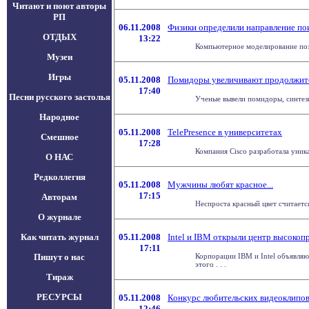
Читают и поют авторы
РП
06.11.2008
Физики определили направление по
ОТДЫХ
13:22
Компьютерное моделирование позв
Музеи
Игры
05.11.2008
Помидоры увеличивают продолжит
17:40
Песни русского застолья
Ученые вывели помидоры, синтези
Народное
05.11.2008
TelePresence в университетах
Смешное
17:28
Компания Cisco разработала уник
О НАС
Редколлегия
05.11.2008
Мужчины любят красное...
17:15
Авторам
Неспроста красный цвет считается
О журнале
Как читать журнал
05.11.2008
Intel и IBM открыли центр высоко
17:11
Пишут о нас
Корпорации IBM и Intel объявля
этого . . .
Тираж
РЕСУРСЫ
05.11.2008
Конкурс любительских видеоклипов
12:46