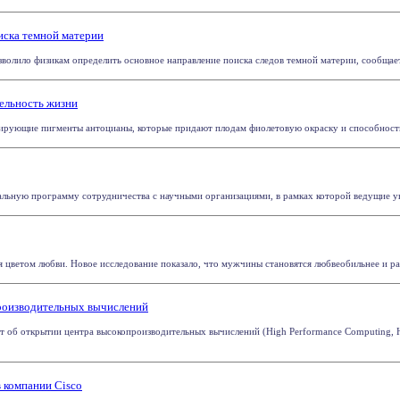
иска темной материи
олило физикам определить основное направление поиска следов темной материи, сообщает R
ельность жизни
рующие пигменты антоцианы, которые придают плодам фиолетовую окраску и способность п
альную программу сотрудничества с научными организациями, в рамках которой ведущие ун
 цветом любви. Новое исследование показало, что мужчины становятся любвеобильнее и раст
производительных вычислений
ют об открытии центра высокопроизводительных вычислений (High Performance Computing
 компании Cisco