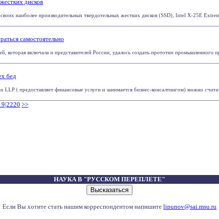
 жестких дисков
 своих наиболее производительных твердотельных жестких дисков (SSD), Intel X-25E Extrem
раться самостоятельно
ей, которая включала и представителей России, удалось создать прототип промышленного п
ех бед
LLP ( предоставляет финансовые услуги и занимается бизнес-консалтингом) можно считат
19
|
2220
>>
НАУКА В "РУССКОМ ПЕРЕПЛЕТЕ"
Если Вы хотите стать нашим корреспондентом напишите
lipunov@sai.msu.ru