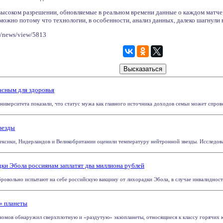
ысоком разрешении, обновляемые в реальном времени данные о каждом матче
можно потому что технологии, в особенности, анализ данных, далеко шагнули 
u/news/view/5813
асным для здоровья
ниверситета показали, что статус мужа как главного источника доходов семьи может спрово
везды
сики, Нидерландов и Великобритании оценили температуру нейтронной звезды. Исследование
ки Эбола россиянам заплатят два миллиона рублей
бровольно испытают на себе российскую вакцину от лихорадки Эбола, в случае инвалидности
» планеты
мов обнаружил сверхплотную и «раздутую» экзопланеты, относящиеся к классу горячих юп