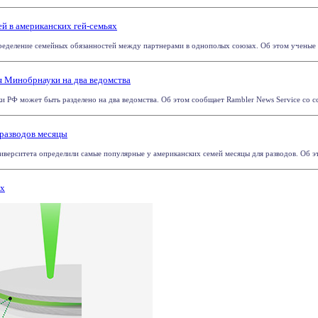
й в американских гей-семьях
еделение семейных обязанностей между партнерами в однополых союзах. Об этом ученые с
 Минобрнауки на два ведомства
 РФ может быть разделено на два ведомства. Об этом сообщает Rambler News Service со ссы
разводов месяцы
верситета определили самые популярные у американских семей месяцы для разводов. Об эт
ях