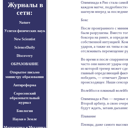
Олимпиада в Рио стала само
Журналы в
каждом матче, подробности 
сети:
шагнули вперед за последние
Бокс
Nature
После проигранного с миним
Успехи физических наук
были разрушены. Вместо тог
боксера на ринге, и определ
New Scientist
собственной интуицией. Ко
ударов, а также их типы и с
ScienceDaily
отслеживать перемещение рук
Discovery
Во время и после спарринго
ОБРАЗОВАНИЕ
часто они наносят удары опр
из которой тренер может сд
Открытое письмо
главный определяющий факто
министру образования
победить, — отмечает Дюкетт
происходящее. Наши сенсоры
Антиреформа
Волейбол и пляжный волейб
Соросовский
образовательный
Олимпиада в Рио — первые о
журнал
Второй арбитр, в свою очере
будут ждать, затаив дыхани
Биология
Плавание
Науки о Земле
Пловцы, даже самого высоко
Математика и Механика