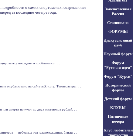
Альмагест
, подробности о самих спортсменах, современные
Запечатленная
вперед за последние четыре года.
Россия
Сталиниана
ФОРУМЫ
Дискуссионный
клуб
Научный форум
Форум
цировать у последнего проблемы со . . .
"Русская идея"
Форум "Курск"
Исторический
 опубликовано на сайте arXiv.org. Температура . . .
форум
Детский форум
КЛУБЫ
 или смерти получат до двух миллионов рублей, . . .
Пятничные
вечера
Клуб любителей
итеров — небесных тел, расположенных близко . . .
творчества