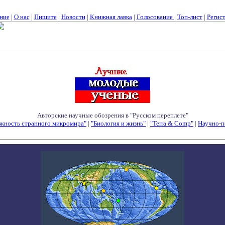
ние
|
О нас
|
Пишите
|
Новости
|
Книжная лавка
|
Голосование
|
Топ-лист
|
Регис
Авторские научные обозрения в "Русском переплете"
жность странного микромира"
|
"Биология и жизнь"
|
"Terra & Comp"
|
Научно-п
Семинары - Конференции - Симпозиумы - Конкурсы