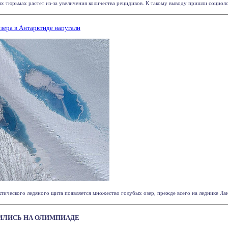
 тюрьмах растет из-за увеличения количества рецидивов. К такому выводу пришли социологи
зера в Антарктиде напугали
ческого ледяного щита появляется множество голубых озер, прежде всего на леднике Лангхо
ИЛИСЬ НА ОЛИМПИАДЕ