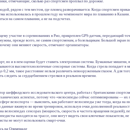
ики, отмечающие, сколько раз спортсмен проплыл по дорожке.
одой, рядом с тем местом, где пловец разворачивается. Когда спортсмен прик
тема использовалась в прошлом году на чемпионате мира по плаванию в Казани
ься на самом плавании, а не на подсчетах.
ему участие в соревнованиях в Рио, прикреплен GPS-датчик, передающий то
 нужны, прежде всего, не самим спортсменам, а болельщикам. Большой экран 
и почему они меняют скорость, отмечают организаторы.
т, но и в нем оценки будет ставить электронная система. Бумажные мишени, на
рываются высокотехнологичные сенсорные системы. Когда стрела попадает в ми
 0,2 мм, такое расстояние нельзя различить невооруженным глазом. А для тог
ь следить за сердцебиением стрелков в реальном времени.
тор шеффилдского исследовательского центра, работал с британскими спортсм
ханических аспектах, потому что «велосипеды сейчас оптимизированы — их 
сфере велоспорта — выяснить, как работают велосипеды уже тогда, когда на н
 данные вживую во время тренировок, используя очки дополненной реальност
а велосипедах сенсорах (мощность, скорость и частота вращения педалей), п
педисты находятся на трассе, они могут видеть свои ключевые показатели, не 
сты не могут использовать смарт-очки.
сь на Олимпиаде