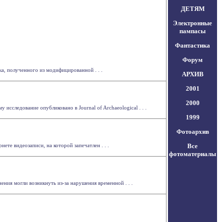
ДЕТЯМ
Электронные
пампасы
Фантастика
Форум
а, полученного из модифицированной . . .
АРХИВ
2001
2000
сследование опубликовано в Journal of Archaeological . . .
1999
Фотоархив
те видеозаписи, на которой запечатлен . . .
Все
фотоматериалы
ения могли возникнуть из-за нарушения временной . . .