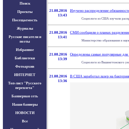
Поиск
21.08.2016
Изучено распределение обязанносте
Проекты
13:43
Социологи из США изучили распр
Посещаемость
Журналы
21.08.2016
СМИ сообщили о планах разделения
Русские писатели и
13:41
Министерство образования и науки
поэты
Избранное
21.08.2016
Определены самые популярные для 
Библиотеки
13:39
Социологи из Вашингтонского уни
Фотоархив
ИНТЕРНЕТ
21.08.2016
В США заработал лазер на бактери
13:36
Топ-лист "Русского
переплета"
Баннерная сеть
Наши баннеры
НОВОСТИ
Все