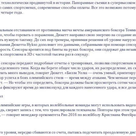
й технологически продвинутой в истории. Панорамные съемки в супервысоком
о самих спортсменах, современные способы оплаты. Все это возможно потому ч
 четыре года.
альным отставанием от противника матча мечты американского боксера Томми
о, чтобы горевать о поражении, Дюкетт направил свою энергию на создание и
ять нужную тактику. До сих пор тренеры, принимая решения об уровне нагрузо
мпания Дюкетта Hykso дополняет это данными, собранными при помощи сенсо
корость. Сенсоры крепятся под бинты на руках боксера, они содержат два незав
 спортсмена в 3D с частотой тысяча раз в секунду.
в сенсоры передают подробные отчеты о тренировках, позволяя спортсменам на
еделенного типа. Когда вы берете общее число ударов, их распределение, их 
елать много выводов, говорит Дюкетт. «Билли Уолш — очень умный, ориентиру
р успеха в боях олимпийского стиля — время между атаками. Чем меньше пер
. — Но чтобы это определить, боксеры должны были просмотреть сотни часов 
 фиксируют время до миллисекунд для каждого нанесенного удара, и все дела
ол
лимпийские игры, в которых волейбольные команды могут использовать видеоза
дь, сверяет запись с тем, что транслировали телеканалы. Повторы при этом т
е, — говорит менеджер оргкомитета Рио 2016 по волейболу Кристиана Фигейр
го уровня, нередко сбиваются со счета, пытаясь подсчитать преодоленную д