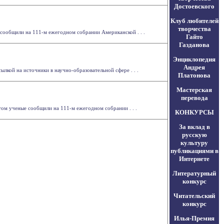
Достоевского
Клуб любителей
творчества
ообщили на 111-м ежегодном собрании Американской . . .
Гайто
Газданова
Энциклопедия
Андрея
лкой на источники в научно-образовательной сфере . . .
Платонова
Мастерская
перевода
ом ученые сообщили на 111-м ежегодном собрании . . .
КОНКУРСЫ
За вклад в
русскую
культуру
публикациями в
Интернете
Литературный
конкурс
Читательский
конкурс
Илья-Премия