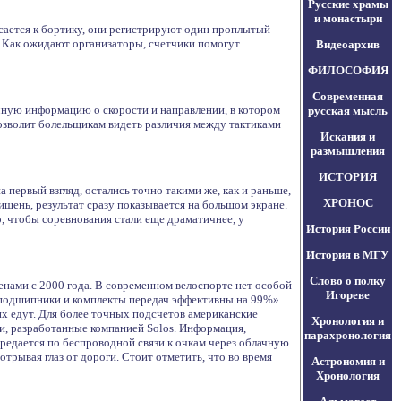
Русские храмы
и монастыри
асается к бортику, они регистрируют один проплытый
. Как ожидают организаторы, счетчики помогут
Видеоархив
ФИЛОСОФИЯ
Современная
чную информацию о скорости и направлении, в котором
русская мысль
позволит болельщикам видеть различия между тактиками
Искания и
размышления
ИСТОРИЯ
 первый взгляд, остались точно такими же, как и раньше,
ХРОНОС
шень, результат сразу показывается на большом экране.
о, чтобы соревнования стали еще драматичнее, у
История России
История в МГУ
Слово о полку
енами с 2000 года. В современном велоспорте нет особой
Игореве
подшипники и комплекты передач эффективны на 99%».
их едут. Для более точных подсчетов американские
Хронология и
и, разработанные компанией Solos. Информация,
парахронология
ередается по беспроводной связи к очкам через облачную
отрывая глаз от дороги. Стоит отметить, что во время
Астрономия и
Хронология