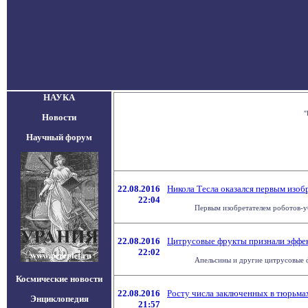
НАУКА
"
Новости
Научный форум
22.08.2016
Никола Тесла оказался первым изоб
22:04
Первым изобретателем роботов-уб
22.08.2016
Цитрусовые фрукты признали эффе
22:02
Апельсины и другие цитрусовые ф
Космические новости
22.08.2016
Росту числа заключенных в тюрьм
Энциклопедия
21:57