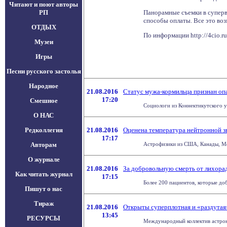
Читают и поют авторы
РП
Панорамные съемки в суперв
способы оплаты. Все это воз
ОТДЫХ
По информации http://4cio.r
Музеи
Игры
Песни русского застолья
Народное
21.08.2016
Статус мужа-кормильца признан оп
17:20
Смешное
Социологи из Коннектикутского у
О НАС
Редколлегия
21.08.2016
Оценена температура нейтронной з
17:17
Авторам
Астрофизики из США, Канады, Мек
О журнале
21.08.2016
За добровольную смерть от лихорад
Как читать журнал
17:15
Более 200 пациентов, которые до
Пишут о нас
Тираж
21.08.2016
Открыты суперплотная и «раздутая
13:45
РЕСУРСЫ
Международный коллектив астроно