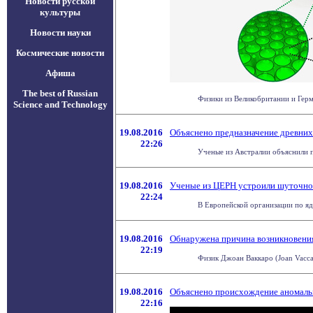
Новости русской
культуры
Новости науки
Космические новости
Афиша
The best of Russian
Физики из Великобритании и Герм
Science and Technology
19.08.2016
Объяснено предназначение древних
22:26
Ученые из Австралии объяснили п
19.08.2016
Ученые из ЦЕРН устроили шуточно
22:24
В Европейской организации по яд
19.08.2016
Обнаружена причина возникновени
22:19
Физик Джоан Ваккаро (Joan Vaccar
19.08.2016
Объяснено происхождение аномаль
22:16