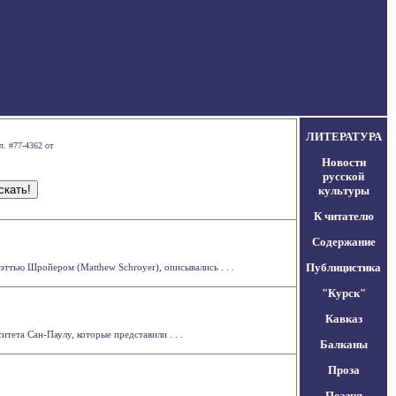
ЛИТЕРАТУРА
л. #77-4362 от
Новости
русской
культуры
К читателю
Содержание
Публицистика
ттью Шройером (Matthew Schroyer), описывались . . .
"Курск"
Кавказ
ета Сан-Паулу, которые представили . . .
Балканы
Проза
Поэзия