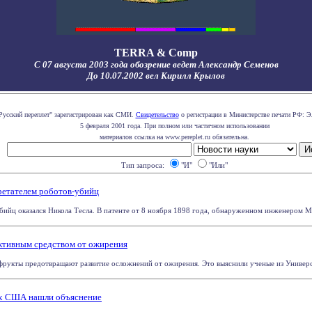
TERRA & Comp
С 07 августа 2003 года обозрение ведет Александр Семенов
До 10.07.2002 вел Кирилл Крылов
Русский переплет" зарегистрирован как СМИ.
Свидетельство
о регистрации в Министерстве печати РФ: Э
5 февраля 2001 года. При полном или частичном использовании
материалов ссылка на www.pereplet.ru обязательна.
Тип запроса:
"И"
"Или"
ретателем роботов-убийц
ийц оказался Никола Тесла. В патенте от 8 ноября 1898 года, обнаруженном инженером Мэ
ктивным средством от ожирения
рукты предотвращают развитие осложнений от ожирения. Это выяснили ученые из Университ
ах США нашли объяснение