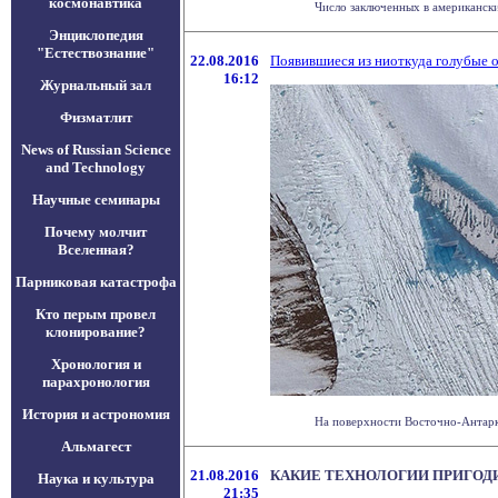
космонавтика
Число заключенных в американских
Энциклопедия
"Естествознание"
22.08.2016
Появившиеся из ниоткуда голубые о
16:12
Журнальный зал
Физматлит
News of Russian Science
and Technology
Научные семинары
Почему молчит
Вселенная?
Парниковая катастрофа
Кто перым провел
клонирование?
Хронология и
парахронология
История и астрономия
На поверхности Восточно-Антаркти
Альмагест
21.08.2016
КАКИЕ ТЕХНОЛОГИИ ПРИГОД
Наука и культура
21:35