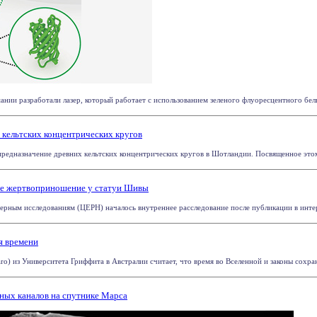
ании разработали лазер, который работает с использованием зеленого флуоресцентного белк
 кельтских концентрических кругов
редназначение древних кельтских концентрических кругов в Шотландии. Посвященное этому и
е жертвоприношение у статуи Шивы
ерным исследованиям (ЦЕРН) началось внутреннее расследование после публикации в интерне
я времени
o) из Университета Гриффита в Австралии считает, что время во Вселенной и законы сохран
ных каналов на спутнике Марса