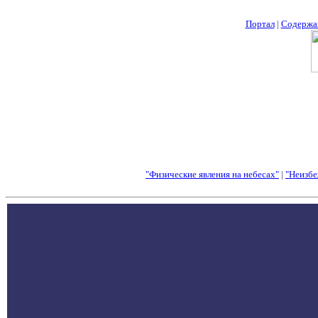
Портал
|
Содержа
"Физические явления на небесах"
|
"Неизбе