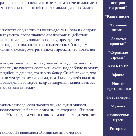
 разрешении, обновляемые в реальном времени данные о
история
то технологии, в особенности, анализ данных, далеко
творений"
"Книга писем"
"Кошачий
 Дюкетта об участии в Олимпиаде 2012 года в Лондоне
ящик"
нструмента, позволяющего анализировать действия
"Золотые
к спортсмена, руководствовались, прежде всего,
прииски"
ра, подсчитывающего число нанесенных боксером
исимых акселерометра, а также гироскоп, что позволяет
"Сердитые
стрелы"
глядно увидеть прогресс, подсчитать, достаточно ли
КУЛЬТУРА
скорость, получается составить очень подробную картину,
ющийся на данные, тренер по боксу. Он обнаружил, что
Афиша
ерыв между твоими атаками, тем больше у тебя шансов
замедленного видео, кадр за кадром, и записывать все
Новые
ется автоматически».
передвижники
Фотогалерея
пись эпизода, если посчитали, что судья ошибся.
Музыка
ранслируются на большие экраны на стадионе. «Зрители
а. — Мы ожидаем много криков и много аплодисментов».
"Неизвестные"
музеи
Риторика
истанцию. На нынешней Олимпиаде им помогают