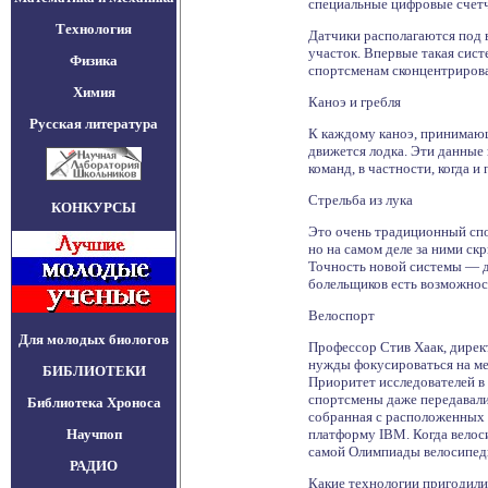
специальные цифровые счетч
Технология
Датчики располагаются под в
участок. Впервые такая сис
Физика
спортсменам сконцентрироват
Химия
Каноэ и гребля
Русская литература
К каждому каноэ, принимающ
движется лодка. Эти данные
команд, в частности, когда 
Стрельба из лука
КОНКУРСЫ
Это очень традиционный спор
но на самом деле за ними ск
Точность новой системы — до
болельщиков есть возможност
Велоспорт
Для молодых биологов
Профессор Стив Хаак, дирек
нужды фокусироваться на ме
БИБЛИОТЕКИ
Приоритет исследователей в 
спортсмены даже передавали
Библиотека Хроноса
собранная с расположенных н
Научпоп
платформу IBM. Когда велоси
самой Олимпиады велосипеди
РАДИО
Какие технологии пригодили