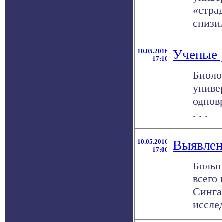
«стра
снизил
10.05.2016
Ученые 
17:10
Биоло
униве
однов
. . .
10.05.2016
Выявлен
17:06
Больш
всего
Синга
исслед