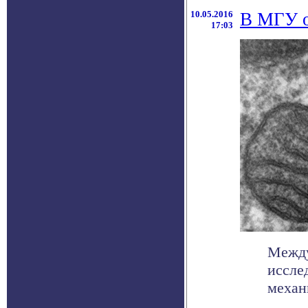
10.05.2016
В МГУ о
17:03
Между
иссле
механ