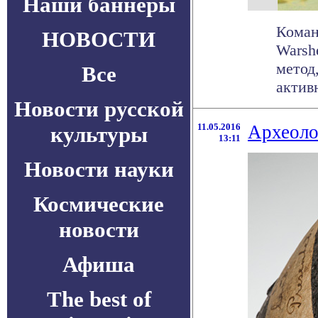
Наши баннеры
Коман
НОВОСТИ
Warsh
метод
Все
активн
Новости русской
11.05.2016
Археоло
культуры
13:11
Новости науки
Космические
новости
Афиша
The best of