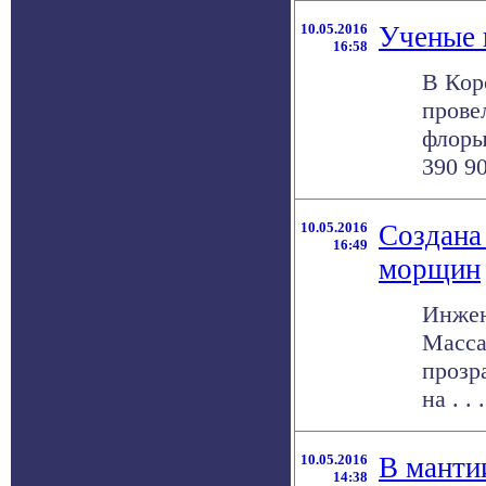
10.05.2016
Ученые 
16:58
В Кор
прове
флоры
390 900
10.05.2016
Создана
16:49
морщин
Инжен
Масса
прозр
на . . .
10.05.2016
В манти
14:38