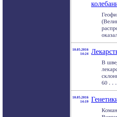
колебан
Геофи
(Вели
распр
оказал
10.05.2016
Лекарст
14:24
В шве
лекар
склон
60 . . .
10.05.2016
Генетик
14:19
Коман
Burge