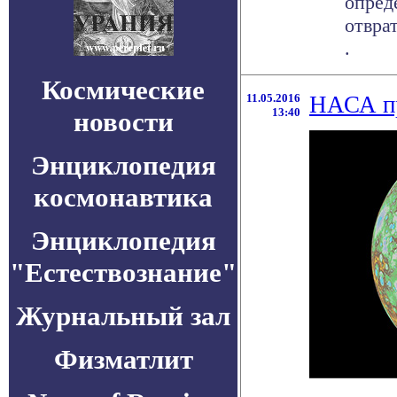
опред
отвра
.
Космические
11.05.2016
НАСА пр
13:40
новости
Энциклопедия
космонавтика
Энциклопедия
"Естествознание"
Журнальный зал
Физматлит