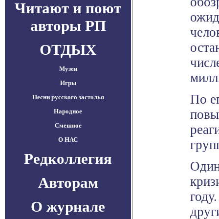
обоз
Читают и поют
ожид
авторы РП
чело
оста
ОТДЫХ
числ
Музеи
милл
Игры
По е
Песни русского застолья
повы
Народное
Смешное
реаг
О НАС
груп
Редколлегия
Один
Авторам
криз
году
О журнале
друг