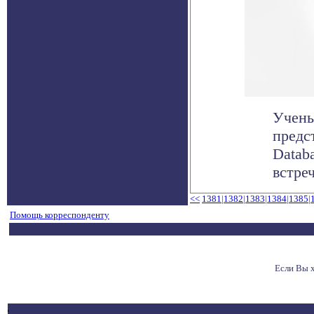
Учены
предс
Datab
встреч
<<
1381
|
1382
|
1383
|
1384
|
1385
|
Помощь корреспонденту
Если Вы 