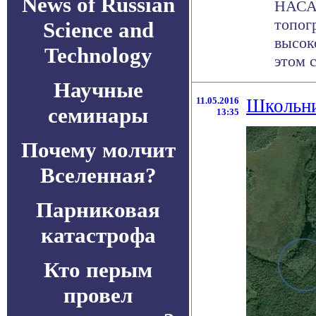
News of Russian
НАСА 
топог
Science and
высок
Technology
этом с
Научные
11.05.2016
Школьни
семинары
13:35
Почему молчит
Вселенная?
Парниковая
катастрофа
Кто перым
провел