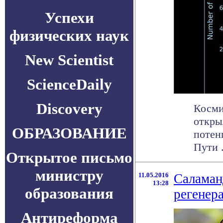
Успехи
физических наук
New Scientist
ScienceDaily
Discovery
Косми
откры
ОБРАЗОВАНИЕ
потен
Пути .
Открытое письмо
министру
11.05.2016
Саламан
13:28
образования
регенер
Антиреформа