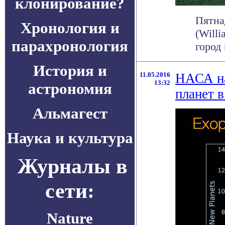
клонирование?
Пятна
Хронология и
(Will
парахронология
город 
История и
11.05.2016
НАСА на
13:32
астрономия
планет 
Альмагест
Наука и культура
Журналы в
сети:
Nature