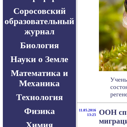
Соросовский
образовательный
журнал
Биология
Науки о Земле
Математика и
Учены
Механика
состо
реген
Технология
Физика
11.05.2016
ООН сп
13:25
миграц
Химия