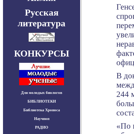
Генс
Русская
спро
литература
пере
увел
нера
КОНКУРСЫ
факт
офиц
В до
межд
244 
Для молодых биологов
БИБЛИОТЕКИ
боль
Библиотека Хроноса
сост
Научпоп
«По 
РАДИО