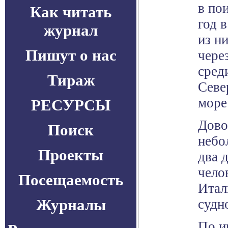
в по
Как читать
год 
журнал
из н
Пишут о нас
чере
сред
Тираж
Севе
море
РЕСУРСЫ
Дово
Поиск
небо
Проекты
два 
чело
Посещаемость
Итал
Журналы
судн
По и