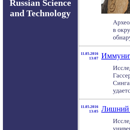
Russian Science
and Technology
Архео
в окр
обнару
11.05.2016
Иммунит
13:07
Иссле
Гассе
Синга
удается
11.05.2016
Лишний 
13:05
Иссле
униве