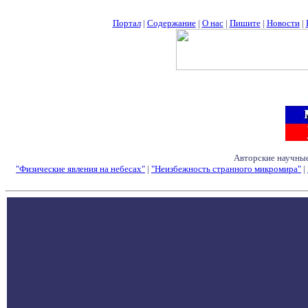
Портал
|
Содержание
|
О нас
|
Пишите
|
Новости
|
Авторские научные
"Физические явления на небесах"
|
"Неизбежность странного микромира"
|
Семинары - Конфе