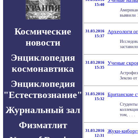
Ученые назв
15:40
Американ
выявили 1
Космические
31.03.2016
Археологи оп
15:37
новости
Исследов
заставило
Энциклопедия
31.03.2016
Ученые скро
космонавтика
15:35
Астрофиз
Землю от 
Энциклопедия
"Естествознание"
31.03.2016
Британские с
15:32
Студенты 
Журнальный зал
коллекци
том, . . .
Физматлит
31.03.2016
Жуки-киборг
12:31