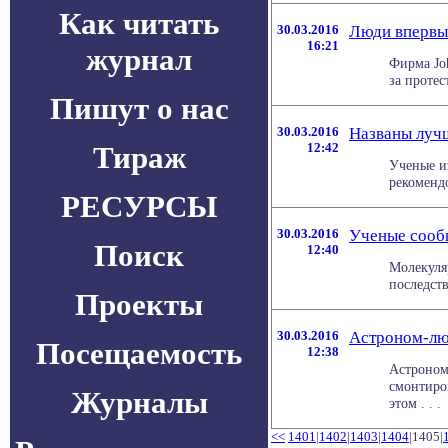
Как читать
30.03.2016
Люди впервы
16:21
журнал
Фирма Jo
за протес
Пишут о нас
30.03.2016
Названы лучш
Тираж
12:42
Ученые и
рекоменд
РЕСУРСЫ
30.03.2016
Ученые сообщ
Поиск
12:40
Молекуля
последств
Проекты
30.03.2016
Астроном-лю
Посещаемость
12:38
Астроном
смонтиро
Журналы
этом . . .
<<
1401
|
1402
|
1403
|
1404
|1405|