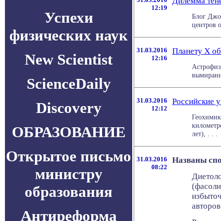
Дилемма тен
12:19
Успехи
Блог Джо
центров о
физических наук
31.03.2016
Планету Х об
New Scientist
12:16
Астрофиз
вымирания
ScienceDaily
31.03.2016
Российские 
Discovery
12:12
Геохимик
километр
ОБРАЗОВАНИЕ
лет), . . .
Открытое письмо
31.03.2016
Названы сп
08:22
министру
Диетоло
(фасоли
образования
избыточ
авторов
Антиреформа