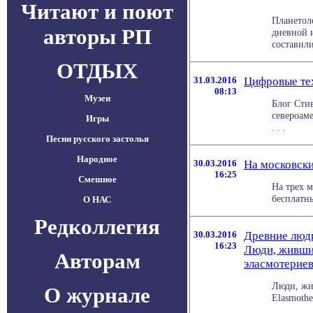
Читают и поют
Планетол
авторы РП
дневной и
составили 
ОТДЫХ
31.03.2016
Цифровые тех
08:13
Музеи
Блог Стив
североам
Игры
. . .
Песни русского застолья
Народное
30.03.2016
На московски
16:25
Смешное
На трех 
бесплатны
О НАС
Редколлегия
30.03.2016
Древние люди
16:23
Люди, жившие
Авторам
эласмотериев
Люди, жи
О журнале
Elasmothe