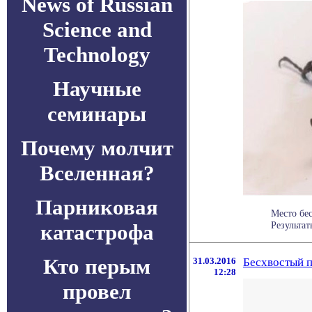
News of Russian
Science and
Technology
Научные
семинары
Почему молчит
Вселенная?
Парниковая
Место бе
Результа
катастрофа
Кто перым
31.03.2016
Бесхвостый п
12:28
провел