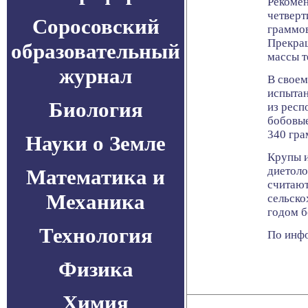
Рекомен
четверт
Соросовский
граммов
Прекращ
образовательный
массы т
журнал
В своем
испытан
Биология
из респ
бобовые
340 гра
Науки о Земле
Крупы и
диетоло
Математика и
считают
Механика
сельск
годом б
Технология
По инфо
Физика
Химия