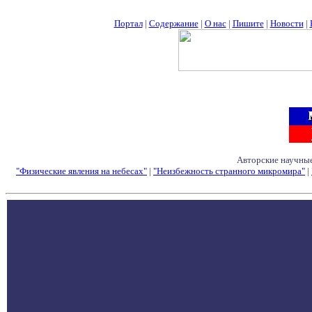
Портал
|
Содержание
|
О нас
|
Пишите
|
Новости
|
Авторские научные
"Физические явления на небесах"
|
"Неизбежность странного микромира"
|
Семинары - Конфе