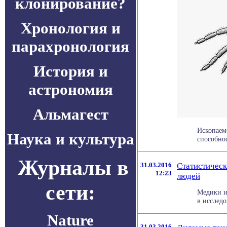
клонирование?
Хронология и
парахронология
История и
астрономия
Альмагест
Ископаем
Наука и культура
способнос
Журналы в
31.03.2016
Cтатистичес
12:23
людей
сети:
Медики и
в исследо
Nature
31.03.2016