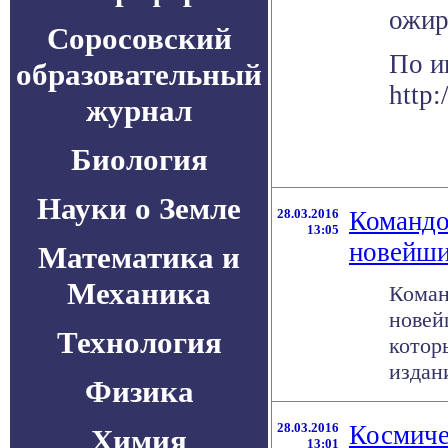
ожир
Соросовский
По и
образовательный
http:
журнал
Биология
Науки о Земле
28.03.2016
Командо
13:05
новейши
Математика и
Механика
Коман
новей
Технология
котор
издани
Физика
28.03.2016
Космиче
Химия
13:01