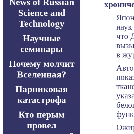
News of Russian
хрониче
Science and
Япон
Technology
наук
что 
Научные
вызы
семинары
в жу
Почему молчит
Авто
Вселенная?
пока
ткан
Парниковая
указ
катастрофа
бело
Кто перым
функ
провел
Ожир