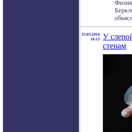
Физик
Беркл
объясн
25.03.2016
У слепо
16:13
стенам