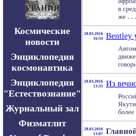
афроа
в сре
же . . 
Космические
28.03.2016
Bentley
16:54
новости
Автом
Энциклопедия
движе
говор
космонавтика
Энциклопедия
28.03.2016
Из вечн
13:35
"Естествознание"
Росси
Якути
Журнальный зал
более 
Физматлит
28.03.2016
Главно
13:07