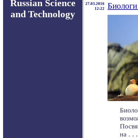
Russian Science
27.03.2016
Биологи
12:22
and Technology
Биоло
возмо
Посвя
на . . .