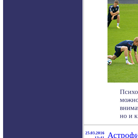
Психо
можно
внима
но и к 
25.03.2016
Астрофи
13:41