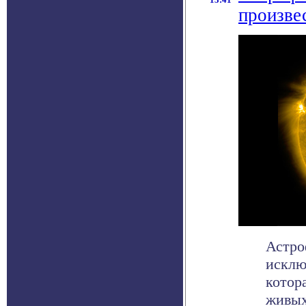
произве
Астро
исклю
котор
живых 