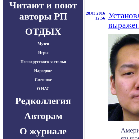
Читают и поют
авторы РП
28.03.2016
Установ
12:56
выражен
ОТДЫХ
Музеи
Игры
Песни русского застолья
Народное
Смешное
О НАС
Редколлегия
Авторам
О журнале
Амери
языко