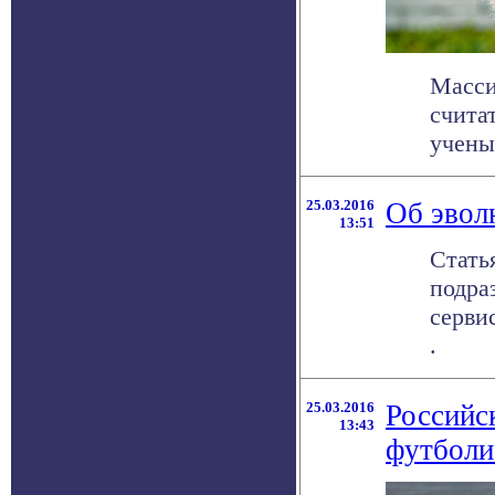
Масси
счита
учены
25.03.2016
Об эвол
13:51
Стать
подра
серви
.
25.03.2016
Российс
13:43
футболи