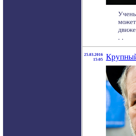
Учены
может
движе
. .
25.03.2016
Крупный
15:05