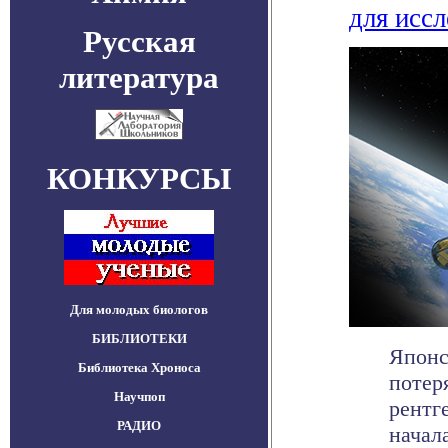
для исс
Русская
литература
КОНКУРСЫ
Для молодых биологов
БИБЛИОТЕКИ
Японс
Библиотека Хроноса
потер
Научпоп
рентг
РАДИО
начала