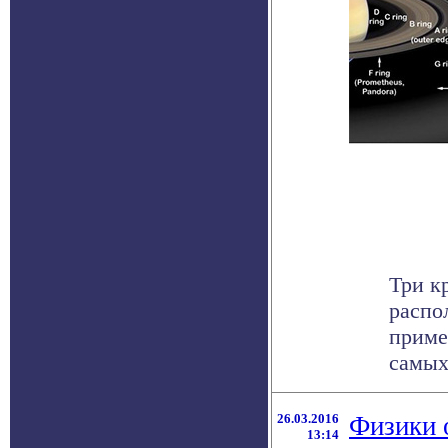
Три к
распо
приме
самых 
26.03.2016
Физики 
13:14