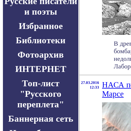
Русские писатели
и поэты
Избранное
Библиотеки
В дре
бомба
Фотоархив
недол
Лабора
ИНТЕРНЕТ
Топ-лист
27.03.2016
НАСА по
12:33
"Русского
Марсе
переплета"
Баннерная сеть