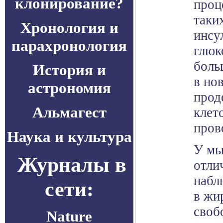
клонирование?
проц
таки
Хронология и
инсу
парахронология
глюк
боль
История и
в но
астрономия
прод
Альмагест
клет
пров
Наука и культура
У мы
Журналы в
отли
набл
сети:
в жи
своб
Nature