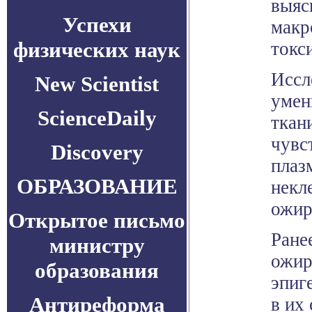
выяс
Успехи
макр
физических наук
токс
Иссл
New Scientist
умен
ScienceDaily
ткан
чувс
Discovery
плаз
ОБРАЗОВАНИЕ
некл
ожир
Открытое письмо
Ране
министру
ожир
образования
эпиг
Антиреформа
в их