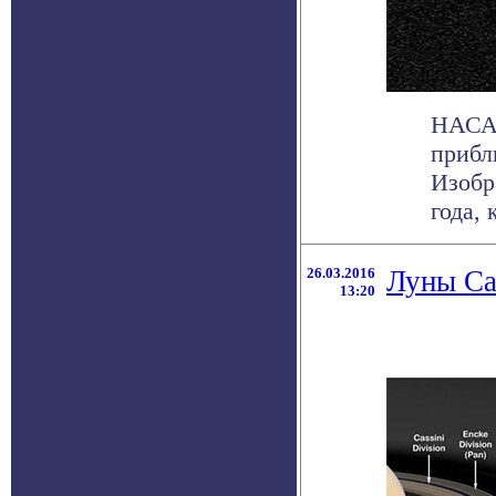
НАСА 
прибл
Изобр
года, 
26.03.2016
Луны Са
13:20