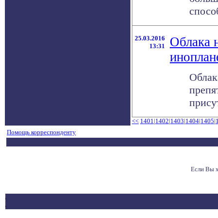
способ
25.03.2016
Облака 
13:31
иноплан
Облак
препя
прису
<<
1401
|
1402
|
1403
|
1404
|
1405
|
Помощь корреспонденту
Если Вы 