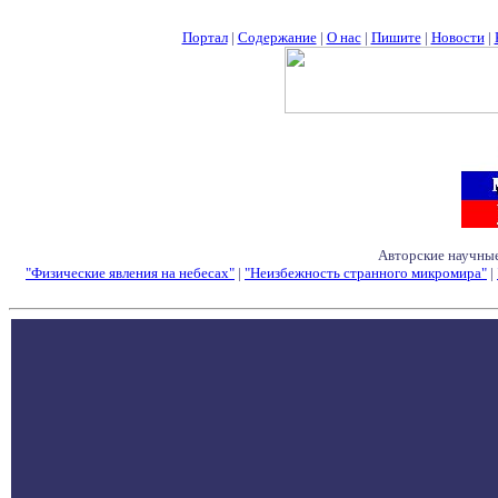
Портал
|
Содержание
|
О нас
|
Пишите
|
Новости
|
Авторские научные
"Физические явления на небесах"
|
"Неизбежность странного микромира"
|
Семинары - Конфе