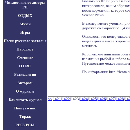
Биологи из Франции и Велик
Читают и поют авторы
интересовало, каким образо
РП
после кормления, которое со
Science News.
ОТДЫХ
В эксперименте ученых приня
Музеи
дорожке со скоростью 1,4 ки
Игры
Оказалось, что центр тяжест
Песни русского застолья
недель диеты масса жировой 
менялась.
Народное
Королевские пингвины обита
Смешное
кормления рыбой и набора м
Путешествие может занимать
О НАС
По информации http://lenta.
Редколлегия
Авторам
О журнале
<<
1421
|
1422
|1423|
1424
|
1425
|
1426
|
1427
|
1428
|
14
Как читать журнал
Пишут о нас
Тираж
РЕСУРСЫ