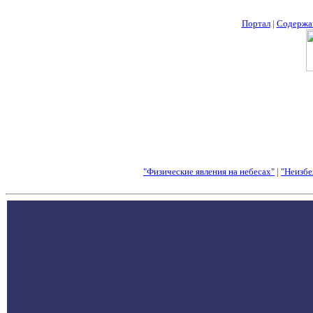
Портал
|
Содержа
"Физические явления на небесах"
|
"Неизбе