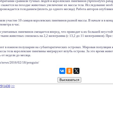
обритании сравнили тучных людей и королевских пингвинов (Aptenodytes pat
м скажется на походке животных увеличение их массы тела. Исследование нео
провождается голоданием (вплоть до одного месяца). Работа авторов опублико
ли участие 10 самцов королевских пингвинов разной массы. В начале и в конц
лометра в час.
и упитанных пингвинов смещается вперед, что приводит к их большей неустойч
ткани животных снизилась на 2,2 килограмма (с 13,2 до 11 килограммов). При
ют в южном полушарии на субантарктических островах. Мировая популяция ж
ассы тела королевские пингвины мигрируют вглубь острова. За это время живо
 от недели до месяца.
ru/news/2016/02/18/penguin/
29
|
1430
>>