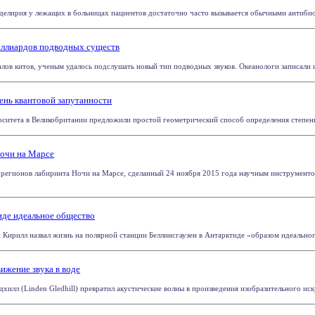
делирия у лежащих в больницах пациентов достаточно часто вызывается обычными антибиотик
иллиардов подводных существ
лов китов, ученым удалось подслушать новый тип подводных звуков. Океанологи записали 
ень квантовой запутанности
ситета в Великобритании предложили простой геометрический способ определения степени з
Ночи на Марсе
регионов лабиринта Ночи на Марсе, сделанный 24 ноября 2015 года научным инструментом 
иде идеальное общество
Кирилл назвал жизнь на полярной станции Беллинсгаузен в Антарктиде «образом идеального о
ижение звука в воде
илл (Linden Gledhill) превратил акустические волны в произведения изобразительного иску