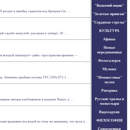
"Кошачий ящик"
входит в линейку гаджетов под брендом Cat . . .
"Золотые прииски"
"Сердитые стрелы"
КУЛЬТУРА
 службе новостей» рассказал в четверг, 18 . . .
Афиша
Новые
передвижники
я которой имитирует «рябь» пространства-времени — . . .
Фотогалерея
Музыка
"Неизвестные"
а. Затменно-двойная система TYC 2505-672-1 . . .
музеи
Риторика
Русские храмы и
ание авторы опубликовали в журнале Nature, а . . .
монастыри
Видеоархив
ФИЛОСОФИЯ
оими крыльями под водой по тому же принципу, что мухи и . .
Современная