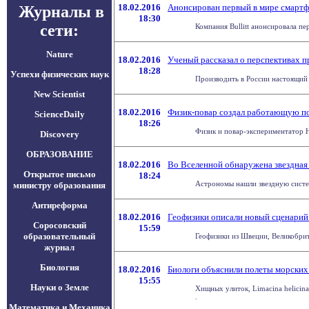
18.02.2016
Анонсирован первый в мире смартф
Журналы в
18:30
сети:
Компания Bullitt анонсировала п
Nature
18.02.2016
Ученый рассказал о перспективах п
18:28
Успехи физических наук
Производить в России настоящий п
New Scientist
18.02.2016
Физик-повар создал работающую по
ScienceDaily
18:26
Физик и повар-экспериментатор Н
Discovery
ОБРАЗОВАНИЕ
18.02.2016
Во Вселенной обнаружена звездная
Открытое письмо
18:24
Астрономы нашли звездную систем
министру образования
Антиреформа
18.02.2016
Геофизики описали новый сценарий
Соросовский
15:59
образовательный
Геофизики из Швеции, Великобрит
журнал
Биология
18.02.2016
Биологи объяснили полеты морских
15:55
Науки о Земле
Хищных улиток, Limacina helicin
.
Математика и Механика