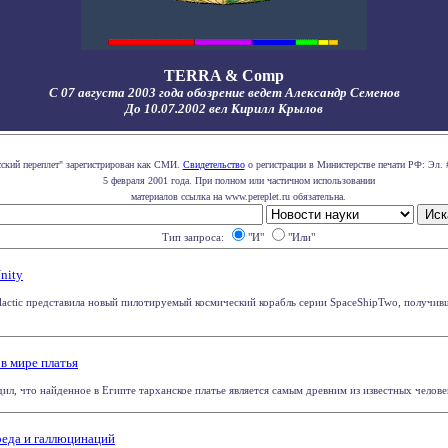
TERRA & Comp
С 07 августа 2003 года обозрение ведет Александр Семенов
До 10.07.2002 вел Кирилл Крылов
сский переплет" зарегистрирован как СМИ.
Свидетельство
о регистрации в Министерстве печати РФ: Эл. 
5 февраля 2001 года. При полном или частичном использовании
материалов ссылка на www.pereplet.ru обязательна.
Тип запроса:
"И"
"Или"
nity
lactic представила новый пилотируемый космический корабль серии SpaceShipTwo, получивш
в мире платья
л, что найденное в Египте тарханское платье является самым древним из известных человеку
еда и галлюцинаций