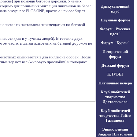
agonicus) при помощи беговой дорожки. Ученых
бходимо для понимания миграции пингвинов на берег
Дискуссионный
вана в журнале PLOS ONE, кратко о ней сообщает
клуб
Научный форум
е опытов их заставляли перемещаться по беговой
Форум "Русская
идея"
ивости (как и у тучных людей). В течение двух
Форум "Курск"
 этом частота шагов животных на беговой дорожке не
Исторический
форум
ивотных оценивается в два миллиона особей. После
тные теряют вес (жировую прослойку) и голодают.
Детский форум
КЛУБЫ
Пятничные вечера
Клуб любителей
творчества
Достоевского
Клуб любителей
творчества Гайто
Газданова
Энциклопедия
Андрея Платонова