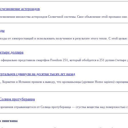
счезновение астероидов
зновения множества астероидов Солнечной системы. Свое объяснение этой пропажи они пре
оды
оды от электростанций и использовать полученное в результате этого тепло. С этой целью в
четыре доллара
s официально представила смартфон Freedom 251, который обойдется в 251 рупию (четыре до
ртальцев сдвинули на десятки тысяч лет назад
 Хорватии и Испании пришли к выводу, что кроманьонцы (древние Homo sapiens) скрещивал
 Солнца протуберанца
зрешения отрывающегося от Солнца протуберанца — сгустка вещества над поверхностью све
о пингвина