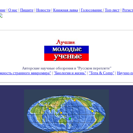
ние
|
О нас
|
Пишите
|
Новости
|
Книжная лавка
|
Голосование
|
Топ-лист
|
Регис
Авторские научные обозрения в "Русском переплете"
жность странного микромира"
|
"Биология и жизнь"
|
"Terra & Comp"
|
Научно-п
Семинары - Конференции - Симпозиумы - Конкурсы