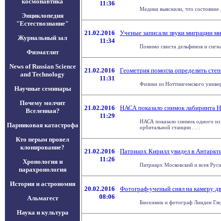
космонавтика
11:36
Медики выяснили, что состояние 
Энциклопедия
"Естествознание"
21.02.2016
Ученые записали звуки миграции м
Журнальный зал
11:34
Помимо свиста дельфинов и сигна
Физматлит
News of Russian Science
21.02.2016
Геометрия помогла определить степ
and Technology
11:31
Физики из Ноттингемского универ
Научные семинары
Почему молчит
21.02.2016
НАСА показало снимок лабиринта 
Вселенная?
11:29
НАСА показало снимок одного из 
Парниковая катастрофа
орбитальной станции . . .
Кто перым провел
клонирование?
21.02.2016
Патриарх Кирилл увидел в Антаркт
11:26
Хронология и
Патриарх Московский и всея Руси 
парахронология
История и астрономия
20.02.2016
Фотограф-ученый снял на камеру дв
08:06
Альмагест
Биохимик и фотограф Линден Гледх
Наука и культура