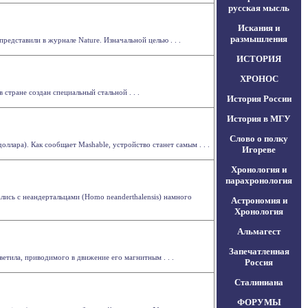
русская мысль
Искания и
размышления
дставили в журнале Nature. Изначальной целью . . .
ИСТОРИЯ
ХРОНОС
 стране создан специальный стальной . . .
История России
История в МГУ
Слово о полку
ллара). Как сообщает Mashable, устройство станет самым . . .
Игореве
Хронология и
парахронология
ись с неандертальцами (Homo neanderthalensis) намного
Астрономия и
Хронология
Альмагест
Запечатленная
тила, приводимого в движение его магнитным . . .
Россия
Сталиниана
ФОРУМЫ