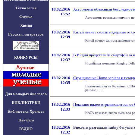
Технология
18.02.2016
Астрономы объяснили бесследное и
15:52
Физика
Астрономы раскрыли причину исче
Химия
18.02.2016
Китай начнет сжигать ядерные отх
Русская литература
12:39
Китай начнет сжигать ядерные отх
18.02.2016
В Индии представили смартфон за 
КОНКУРСЫ
12:37
Индийская компания Ringing Bell
18.02.2016
Скрещивание Homo sapiens и неанде
12:35
Палеогенетики из Германии, США,
раньше, . . .
Для молодых биологов
БИБЛИОТЕКИ
18.02.2016
Показано видео отрывающегося от
12:33
Библиотека Хроноса
НАСА показало видео высокого ра
Научпоп
18.02.2016
Биологи разгадали тайну бегущег
РАДИО
12:32