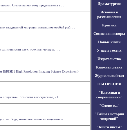
Драматургия
ами. Статья на эту тему представлена в . . .
Искания и
размышления
Критика
шум ежедневной миграции миллионов особей рыб, . . .
Сомнения и споры
Новые книги
апутанности двух, трех или четырех . . .
У нас в гостях
Издательство
Книжная лавка
HiRISE ( High Resolution Imaging Science Experiment)
Журнальный зал
ОБОЗРЕНИЯ
"Классики и
современники"
бщества». Его слова в воскресенье, 21 . . .
"Слово о..."
"Тайная история
творений"
сства. Вода, неоновые лампы и специальное . . .
"Книга писем"