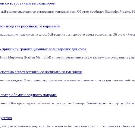
он со встроенным тепловизором
ервый в мире смартфон со встроенным тепловизором. Об этом сообщает Gizmodo. Модель S60 
роизводства российского пармезана
армезан не получится из-за особой рецептуры и долгого срока созревания. Об этом «Русской
 принципу гравитационных волн тарелку для супа
атан Мирвольд (Nathan Myhrvold) спроектировал уникальную тарелку для супа, конструкци
 система с трехлетними солнечными затмениями
у, где каждые 69 лет происходит солнечное затмение длительностью в три с половиной год
 потери Землей ледяного покрова
ании и Канады предложили новый вариант полной потери Землей ледяного покрова. Исследов
 улиток
a, неспроста называют морскими бабочками — биологи выяснили, что эти моллюски бьют св