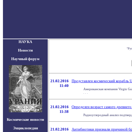
НАУКА
"Ру
Новости
Научный форум
21.02.2016
Представлен космический корабль U
11:40
Американская компания Virgin Ga
. . .
21.02.2016
Определен возраст самого древнего 
11:38
Радиоуглеродный анализ подтверди
Космические новости
Энциклопедия
21.02.2016
Антибиотики признали причиной бр