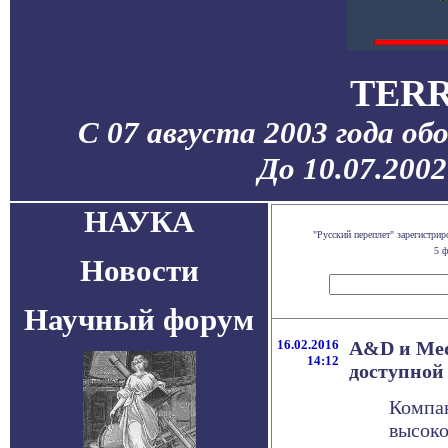
TERR
С 07 августа 2003 года об
До 10.07.200
НАУКА
"Русский переплет" зарегистр
5 ф
Новости
Научный форум
16.02.2016
A&D и Med
14:12
доступной
Компан
высоко