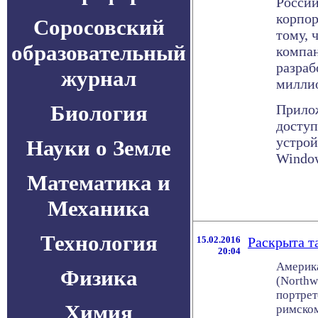
России
корпор
Соросовский
тому, 
образовательный
компа
разраб
журнал
милли
Биология
Прило
доступ
устрой
Науки о Земле
Window
Математика и
Механика
Технология
15.02.2016
Раскрыта т
20:04
Америка
Физика
(Northw
портрет
Химия
римском 