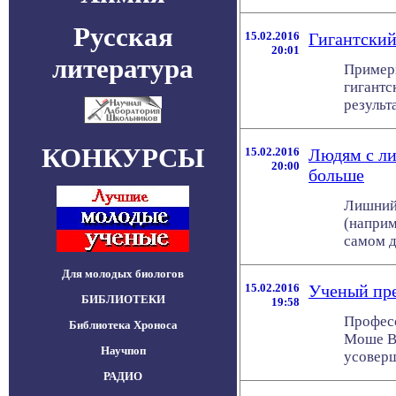
Русская
15.02.2016
Гигантский
20:01
литература
Примерн
гигантс
результ
КОНКУРСЫ
15.02.2016
Людям с ли
20:00
больше
Лишний 
(наприм
самом д
Для молодых биологов
15.02.2016
Ученый пре
БИБЛИОТЕКИ
19:58
Професс
Библиотека Хроноса
Моше Ва
Научпоп
усоверш
РАДИО