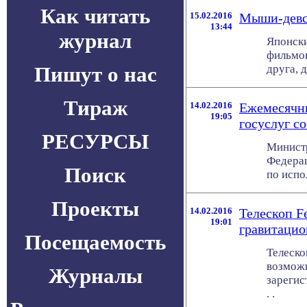
Как читать
15.02.2016
Мыши-девс
13:44
журнал
Японски
фильмов
Пишут о нас
друга, 
Тираж
14.02.2016
Ежемесячны
19:05
госуслуг с
РЕСУРСЫ
Министр
Федера
Поиск
по испо
Проекты
14.02.2016
Телескоп F
19:01
гравитацио
Посещаемость
Телеско
возможн
Журналы
зарегис
. .