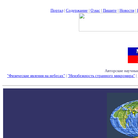
Портал
|
Содержание
|
О нас
|
Пишите
|
Новости
|
Авторские научные
"Физические явления на небесах"
|
"Неизбежность странного микромира"
|
Семинары - Конфе