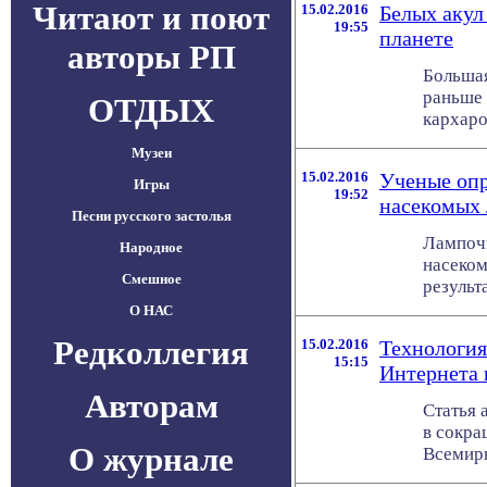
Читают и поют
15.02.2016
Белых акул
19:55
планете
авторы РП
Большая
раньше 
ОТДЫХ
кархаро
Музеи
15.02.2016
Ученые опр
Игры
19:52
насекомых
Песни русского застолья
Лампочк
Народное
насеком
Смешное
результа
О НАС
Редколлегия
15.02.2016
Технология
15:15
Интернета ц
Авторам
Статья 
в сокра
О журнале
Всемирн