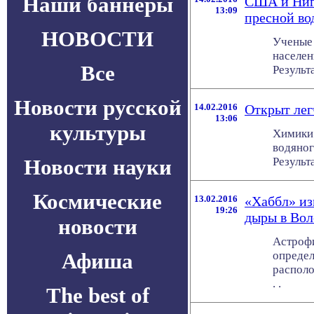
Наши баннеры
США и Ниг
13:09
пресной во
НОВОСТИ
Ученые 
населен
Все
Результ
Новости русской
14.02.2016
Открыт лег
13:06
культуры
Химики
водяног
Новости науки
Результ
Космические
13.02.2016
«Хаббл» из
19:26
дыры в Вол
новости
Астрофи
Афиша
определ
располо
. .
The best of