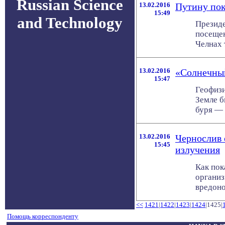
Russian Science
13.02.2016
Путину пок
15:49
and Technology
Президе
посещен
Челнах 
13.02.2016
«Солнечны
15:47
Геофизи
Земле б
буря — 
13.02.2016
Чернослив 
15:45
излучения
Как пок
организ
вредоно
<<
1421
|
1422
|
1423
|
1424
|1425|
Помощь корреспонденту