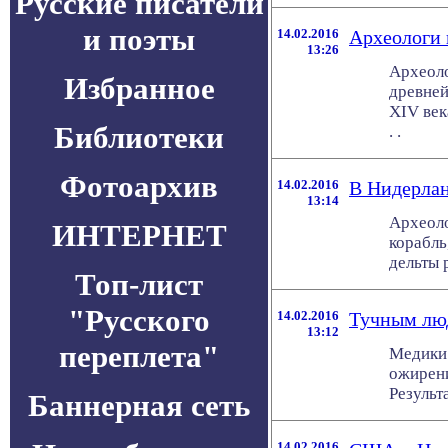
Русские писатели
и поэты
14.02.2016
Археологи 
13:26
Археоло
Избранное
древней
XIV век
Библиотеки
. .
Фотоархив
14.02.2016
В Нидерлан
13:14
Археоло
ИНТЕРНЕТ
корабль
дельты р
Топ-лист
"Русского
14.02.2016
Тучным люд
13:12
переплета"
Медики 
ожирени
Результ
Баннерная сеть
14.02.2016