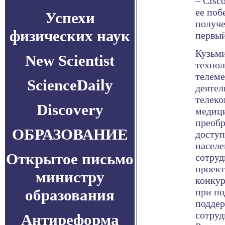
– Cisc
ее поб
Успехи
получе
физических наук
первый
Кузьми
New Scientist
технол
телем
ScienceDaily
деятел
телек
Discovery
медици
преобр
ОБРАЗОВАНИЕ
досту
населе
Открытое письмо
сотруд
проект
министру
конкур
образования
при по
поддер
сотруд
Антиреформа