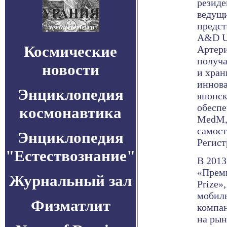
резид
ведущи
предст
A&D U
Космические
Артери
получа
новости
и хран
иннова
Энциклопедия
японск
обеспе
космонавтика
MedM,
самост
Энциклопедия
Регист
"Естествознание"
В 2013
«Преми
Журнальный зал
Prize»
мобиль
Физматлит
компа
на рын