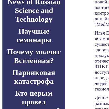
News of Russian
новой
востре
Science and
контро
Technology
линейк
(MedM 
Научные
Илья Е
семинары
«Самок
сущест
здоров
Почему молчит
проду
Вселенная?
отечес
911BT-
Парниковая
досту
переда
катастрофа
людей 
технол
Кто перым
Денис
провел
разным
страда