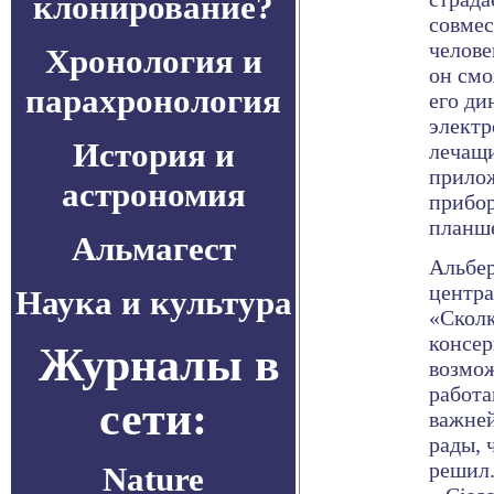
клонирование?
совме
челове
Хронология и
он смо
парахронология
его ди
электр
История и
лечащ
прило
астрономия
прибор
планше
Альмагест
Альбер
центр
Наука и культура
«Сколк
консер
Журналы в
возмож
работа
сети:
важней
рады, 
решил.
Nature