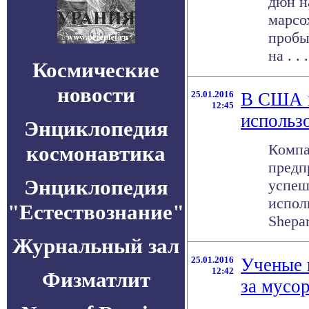
дюн н
марсо
пробы
на . . .
Космические
новости
25.01.2016
В США в
12:45
использ
Энциклопедия
Компа
космонавтика
предп
Энциклопедия
успеш
испол
"Естествознание"
Shepard
Журнальный зал
25.01.2016
Ученые 
12:42
Физматлит
за мусор