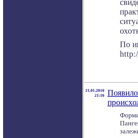
свид
прак
ситу
охот
По и
http:
21.01.2016
Появило
21:16
происхо
Форми
Панге
залеж