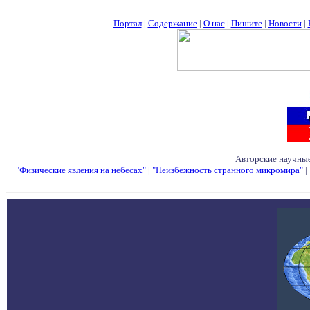
Портал
|
Содержание
|
О нас
|
Пишите
|
Новости
|
Авторские научные
"Физические явления на небесах"
|
"Неизбежность странного микромира"
|
Семинары - Конфе