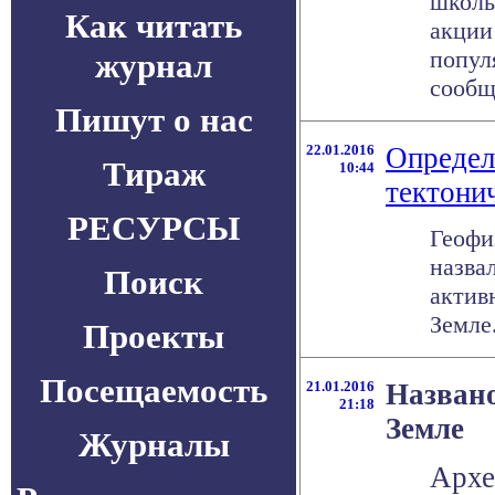
школь
Как читать
акции
попул
журнал
сообща
Пишут о нас
22.01.2016
Определ
Тираж
10:44
тектони
РЕСУРСЫ
Геофи
назва
Поиск
актив
Земле.
Проекты
Посещаемость
21.01.2016
Названо
21:18
Земле
Журналы
Архе