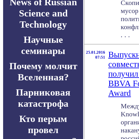
News of Russian
Скопи
мусор
Science and
полит
Technology
конфл
. . .
Научные
семинары
25.01.2016
Выпуск
07:51
совмест
Почему молчит
получил
Вселенная?
BBVA Fo
Парниковая
Award
катастрофа
Между
Knowl
Кто перым
орган
провел
накан
россий