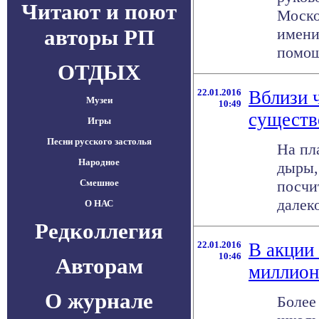
Читают и поют
Моско
авторы РП
имени
помощи
ОТДЫХ
22.01.2016
Вблизи 
Музеи
10:49
существ
Игры
Песни русского застолья
На пл
Народное
дыры,
Смешное
посчи
далек
О НАС
Редколлегия
22.01.2016
В акции
10:46
Авторам
миллион
О журнале
Более