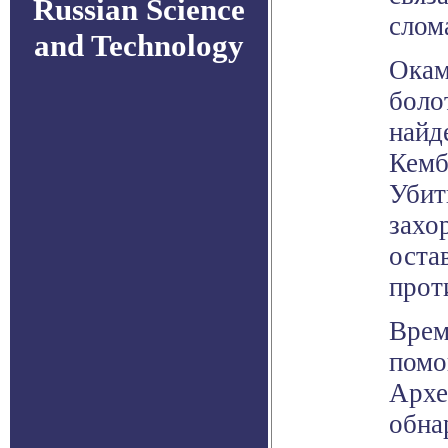
Russian Science
слом
and Technology
Окам
боло
найд
Кемб
Убит
захо
оста
прот
Врем
помо
Архе
обна