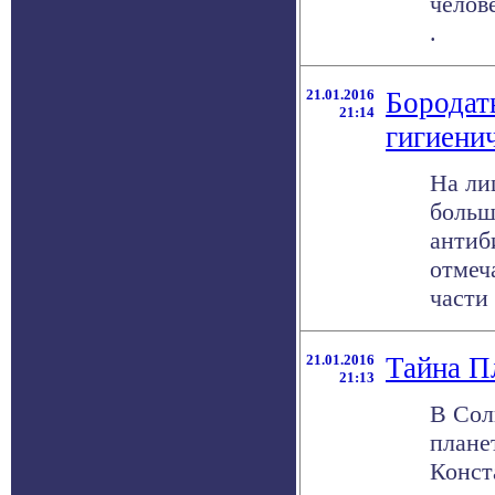
челов
.
21.01.2016
Бородат
21:14
гигиени
На ли
больш
антиб
отмеч
части 
21.01.2016
Тайна П
21:13
В Сол
плане
Конст