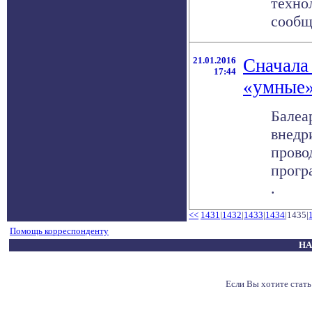
техно
сообщи
21.01.2016
Сначала
17:44
«умные»
Балеа
внедр
прово
прогр
.
<<
1431
|
1432
|
1433
|
1434
|1435|
Помощь корреспонденту
НА
Если Вы хотите стат