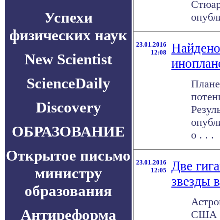
Стюар
Успехи
опубли
физических наук
23.01.2016
Найдено
12:08
New Scientist
иноплан
ScienceDaily
Плане
потен
Discovery
Резул
опубл
ОБРАЗОВАНИЕ
о . . .
Открытое письмо
23.01.2016
Две гиг
министру
12:05
звезды 
образования
Астро
Антиреформа
США о