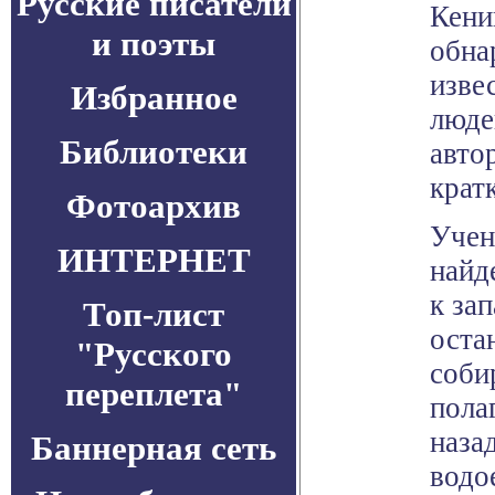
Русские писатели
Кени
и поэты
обна
изве
Избранное
люде
Библиотеки
авто
крат
Фотоархив
Учен
ИНТЕРНЕТ
найд
к за
Топ-лист
оста
"Русского
соби
переплета"
пола
наза
Баннерная сеть
водо