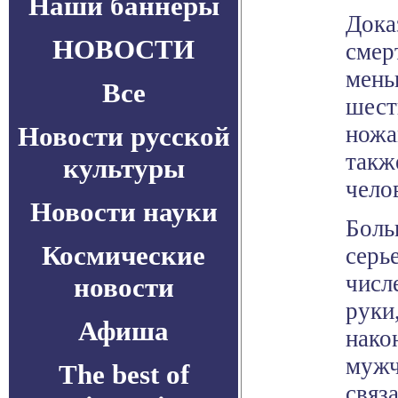
Наши баннеры
Дока
НОВОСТИ
смер
мень
Все
шест
Новости русской
ножа
такж
культуры
чело
Новости науки
Боль
Космические
серь
числ
новости
руки
Афиша
нако
мужч
The best of
связ