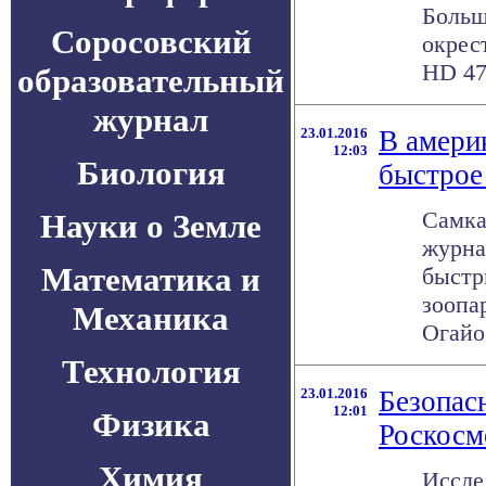
Больш
Соросовский
окрес
HD 473
образовательный
журнал
23.01.2016
В амери
12:03
Биология
быстрое
Самка
Науки о Земле
журна
Математика и
быстр
зоопа
Механика
Огайо.
Технология
23.01.2016
Безопас
12:01
Физика
Роскосм
Химия
Иссле