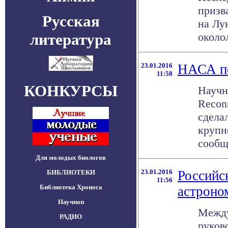
призв
Русская
на Лу
литература
околол
23.01.2016
НАСА по
11:58
КОНКУРСЫ
Научн
Recon
сдела
крупн
сообщ
Для молодых биологов
23.01.2016
Российс
БИБЛИОТЕКИ
11:56
Библиотека Хроноса
астроно
Научпоп
Между
РАДИО
руков