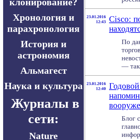
клонирование?
Хронология и
23.01.2016
Cisco: 
12:43
парахронология
находятс
По да
История и
торго
астрономия
невос
— тако
Альмагест
Наука и культура
23.01.2016
Годовой
12:40
напомин
Журналы в
вооруж
сети:
Блог 
главн
Nature
инфор