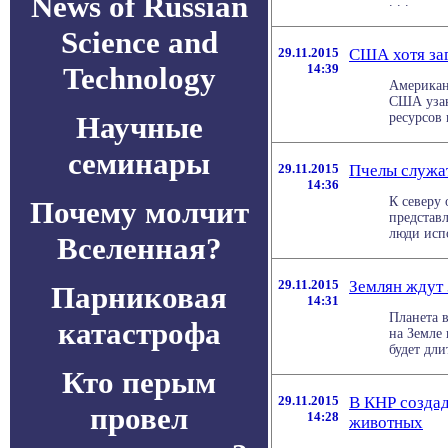
News of Russian
. . .
Science and
29.11.2015
США хотя заг
Technology
14:39
Американ
США узак
Научные
ресурсов 
семинары
29.11.2015
Пчелы служат
14:36
К северу
Почему молчит
представ
люди испо
Вселенная?
29.11.2015
Землян ждут
Парниковая
14:31
Планета 
катастрофа
на Земле
будет дли
Кто перым
29.11.2015
В КНР созда
провел
14:28
животных