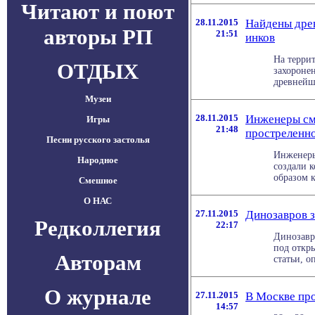
Читают и поют
28.11.2015
Найдены дре
авторы РП
21:51
инков
На терри
ОТДЫХ
захороне
древнейши
Музеи
28.11.2015
Инженеры см
Игры
21:48
простреленн
Песни русского застолья
Инженеры
Народное
создали 
образом к
Смешное
О НАС
27.11.2015
Динозавров з
Редколлегия
22:17
Динозавр
под откр
Авторам
статьи, о
О журнале
27.11.2015
В Москве пр
14:57