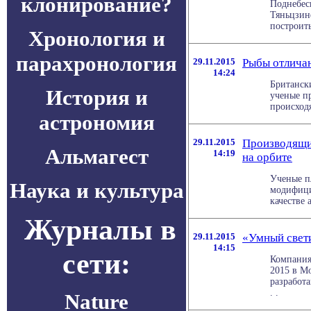
клонирование?
Поднебес
Тяньцзин
построить
Хронология и
парахронология
29.11.2015
Рыбы отлича
14:24
Британск
История и
ученые п
происходя
астрономия
29.11.2015
Производящи
Альмагест
14:19
на орбите
Ученые п
Наука и культура
модифици
качестве 
Журналы в
29.11.2015
«Умный свети
14:15
сети:
Компания 
2015 в М
разработа
. .
Nature