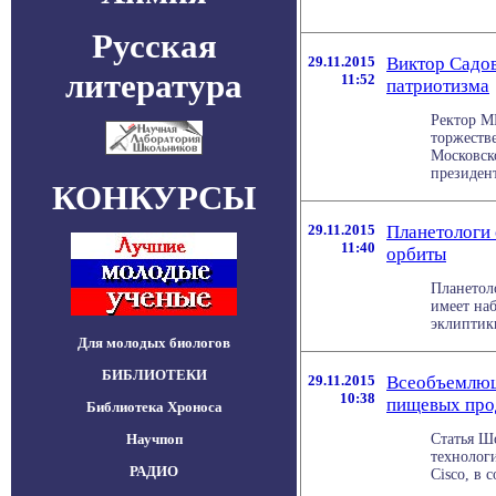
Русская
29.11.2015
Виктор Садов
литература
11:52
патриотизма
Ректор М
торжеств
Московск
президент
КОНКУРСЫ
29.11.2015
Планетологи
11:40
орбиты
Планетол
имеет на
эклиптики
Для молодых биологов
БИБЛИОТЕКИ
29.11.2015
Всеобъемлющ
10:38
пищевых про
Библиотека Хроноса
Научпоп
Статья Шо
технолог
РАДИО
Cisco, в 