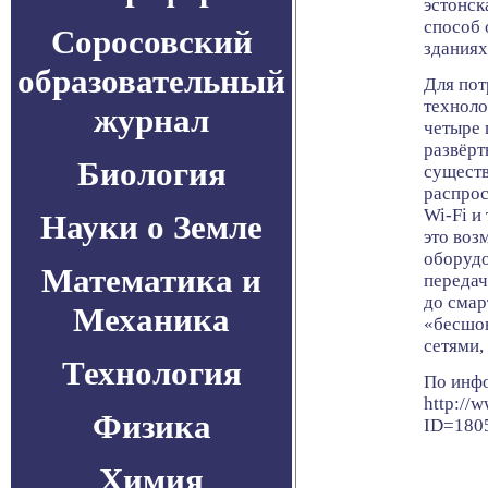
эстонск
способ 
Соросовский
зданиях
образовательный
Для пот
техноло
журнал
четыре 
развёрт
Биология
существ
распрос
Wi-Fi и
Науки о Земле
это воз
оборудо
Математика и
передач
до смар
Механика
«бесшо
сетями,
Технология
По инф
http://w
Физика
ID=180
Химия