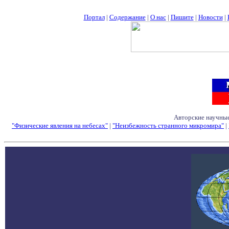
Портал
|
Содержание
|
О нас
|
Пишите
|
Новости
|
Авторские научные
"Физические явления на небесах"
|
"Неизбежность странного микромира"
|
Семинары - Конфе