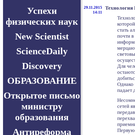
29.11.2015
Технология L
Успехи
14:11
Техноло
физических наук
которой
стать а
New Scientist
почти в
информ
мерцают
ScienceDaily
световы
осущес
Discovery
Для чел
остаютс
ОБРАЗОВАНИЕ
добитьс
Однако 
падает д
Открытое письмо
Несомн
министру
сетей я
передав
образования
перехва
приемни
Антиреформа
Первую 