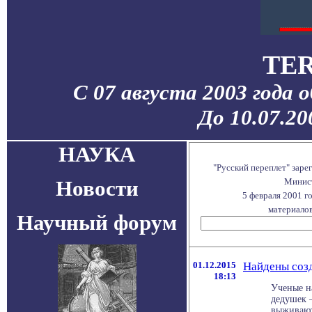
TER
С 07 августа 2003 года 
До 10.07.2
НАУКА
"Русский переплет" зар
Новости
Минист
5 февраля 2001 г
материалов
Научный форум
01.12.2015
Найдены соз
18:13
Ученые н
дедушек 
выживают