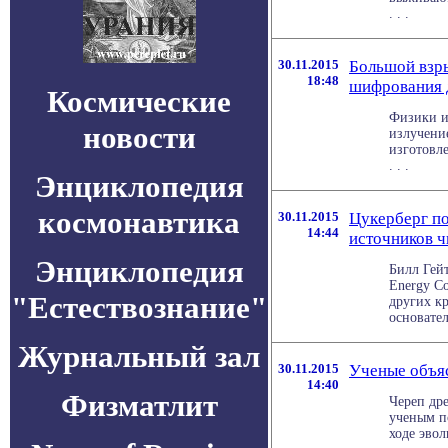
. . .
30.11.2015
Большой взры
18:48
шифрования 
Космические
Физики и
новости
излучение
изготовл
. . .
Энциклопедия
космонавтика
30.11.2015
Цукерберг п
14:44
источников ч
Энциклопедия
Билл Гей
Energy Co
"Естествознание"
других к
основателя
Журнальный зал
30.11.2015
Ученые объяс
14:40
Физматлит
Череп др
ученым п
ходе эвол