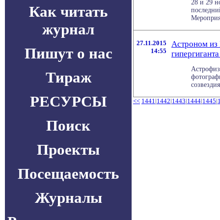
28 и 29 н
Как читать
последни
Мероприят
журнал
27.11.2015
Астроном из 
Пишут о нас
14:55
гипергигант
Астрофиз
Тираж
фотограф
созвездия
РЕСУРСЫ
<<
1441
|
1442
|
1443
|
1444
|
1445
|
Поиск
Проекты
Посещаемость
Журналы