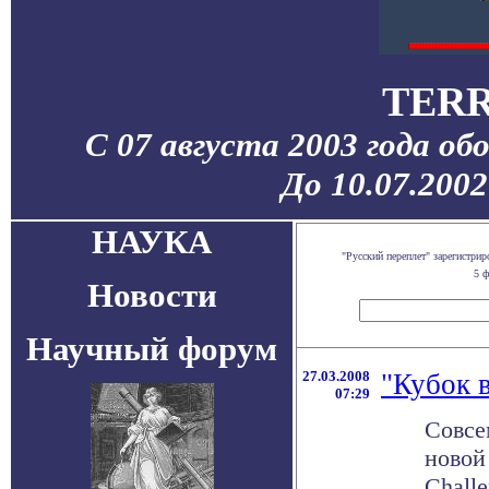
TERR
С 07 августа 2003 года об
До 10.07.200
НАУКА
"Русский переплет" зарегистр
5 ф
Новости
Научный форум
27.03.2008
"Кубок в
07:29
Совсе
новой
Challe