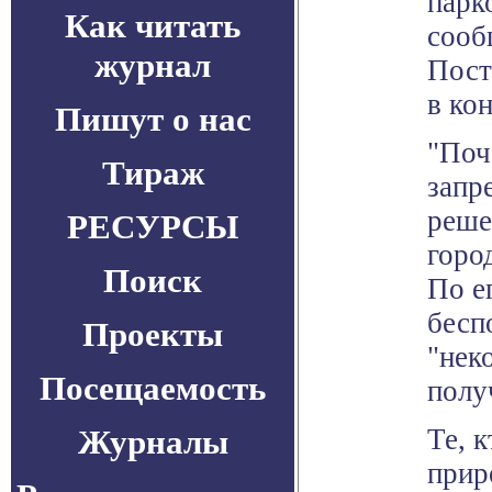
парк
Как читать
сооб
журнал
Пост
в кон
Пишут о нас
"Поч
Тираж
запр
реше
РЕСУРСЫ
горо
Поиск
По е
бесп
Проекты
"нек
Посещаемость
полу
Журналы
Те, 
прир