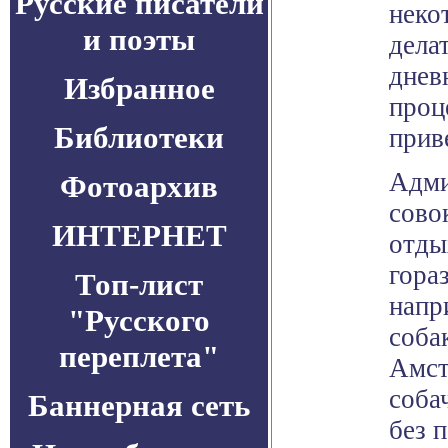
Русские писатели
неко
и поэты
дела
днев
Избранное
проц
Библиотеки
прив
Адми
Фотоархив
сово
ИНТЕРНЕТ
отды
гора
Топ-лист
напр
"Русского
соба
переплета"
Амст
соба
Баннерная сеть
без 