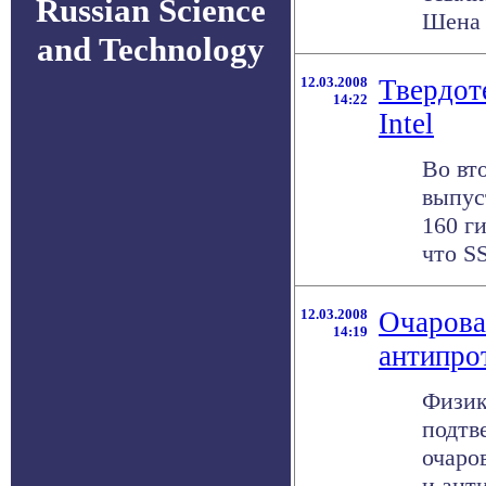
Russian Science
Шена (
and Technology
12.03.2008
Твердот
14:22
Intel
Во вто
выпус
160 г
что S
12.03.2008
Очарова
14:19
антипро
Физик
подтв
очаро
и анти