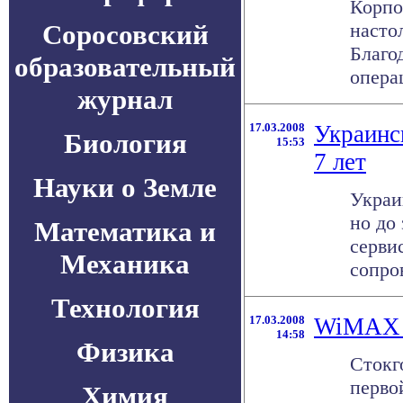
Корпо
Соросовский
насто
Благо
образовательный
опера
журнал
17.03.2008
Украинс
Биология
15:53
7 лет
Науки о Земле
Украи
но до
Математика и
серви
Механика
сопро
Технология
17.03.2008
WiMAX 
14:58
Физика
Стокг
перво
Химия