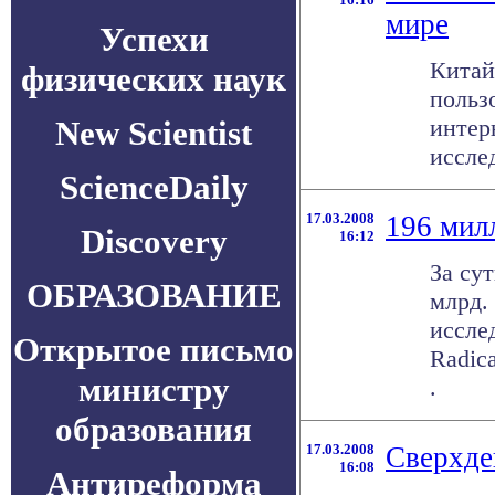
мире
Успехи
Китай
физических наук
польз
New Scientist
интер
иссле
ScienceDaily
17.03.2008
196 мил
Discovery
16:12
За су
ОБРАЗОВАНИЕ
млрд.
иссле
Открытое письмо
Radica
министру
.
образования
17.03.2008
Сверхде
16:08
Антиреформа