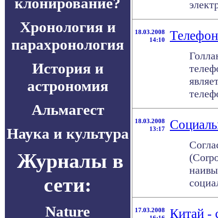
клонирование?
электр
Хронология и
18.03.2008
Телефон
парахронология
14:10
Голла
История и
телеф
являе
астрономия
телефо
Альмагест
18.03.2008
Социаль
Наука и культура
13:17
Согла
Журналы в
(Corpo
наивы
сети:
социал
Nature
17.03.2008
Китай -
16:16