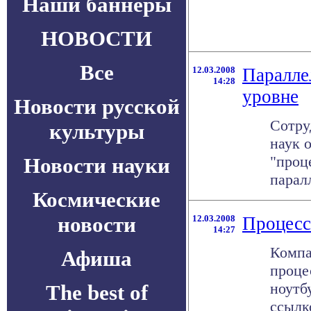
Наши баннеры
НОВОСТИ
Все
12.03.2008
Паралле
14:28
уровне
Новости русской
Сотру
культуры
наук 
"проц
Новости науки
парал
Космические
новости
12.03.2008
Процесс
14:27
Компа
Афиша
проце
ноутб
The best of
ссылк