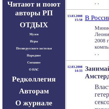
. .
Читают и поют
авторы РП
13.03.2008
В Росси
15:58
ОТДЫХ
Минис
Леони
Музеи
2008 
Игры
компь
Песни русского застолья
. .
Народное
Смешное
12.03.2008
Занимай
О НАС
14:33
Амстер
Редколлегия
Влас
Авторам
гете
секс
О журнале