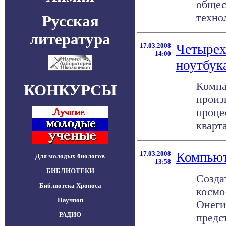
общес
техно
Русская
литература
17.03.2008
Четырех
14:00
ноутбук
Компа
КОНКУРСЫ
произ
проце
кварта
17.03.2008
Компьют
Для молодых биологов
13:58
БИБЛИОТЕКИ
Созда
Библиотека Хроноса
космо
Научпоп
Онеги
РАДИО
предс