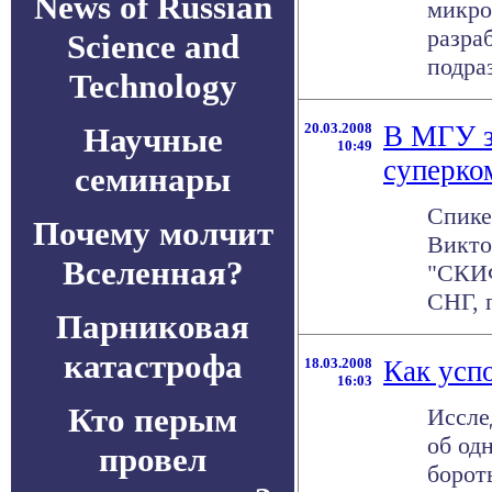
News of Russian
микро
разра
Science and
подраз
Technology
20.03.2008
В МГУ 
Научные
10:49
суперко
семинары
Спике
Почему молчит
Викто
Вселенная?
"СКИФ
СНГ, 
Парниковая
катастрофа
18.03.2008
Как усп
16:03
Кто перым
Иссле
об од
провел
борот