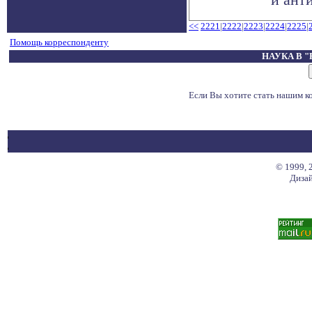
<<
2221
|
2222
|
2223
|
2224
|
2225
|
Помощь корреспонденту
НАУКА В 
Если Вы хотите стать нашим 
© 1999, 
Дизай