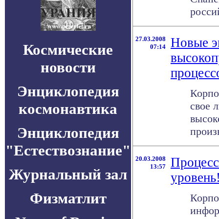
росси
27.03.2008
Новые э
Космические
07:14
высокоп
новости
процессо
Энциклопедия
Корпо
свое 
космонавтика
высок
Энциклопедия
произв
"Естествознание"
20.03.2008
Процесс
13:57
Журнальный зал
уровень
Физматлит
Корпо
инфор