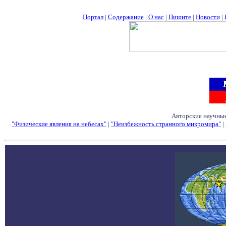
Портал
|
Содержание
|
О нас
|
Пишите
|
Новости
|
Авторские научные
"Физические явления на небесах"
|
"Неизбежность странного микромира"
|
Семинары - Конфе