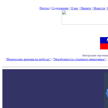
Портал
|
Содержание
|
О нас
|
Пишите
|
Новости
|
Авторские научные
"Физические явления на небесах"
|
"Неизбежность странного микромира"
|
Семинары - Конфе