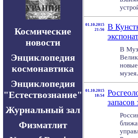
устро
01.10.2015
В Кунст
Космические
21:56
экспона
новости
В Муз
Энциклопедия
Велик
новые
космонавтика
музея.
Энциклопедия
01.10.2015
Росгеол
"Естествознание"
18:54
запасов 
Журнальный зал
Росси
ближа
Физматлит
управ