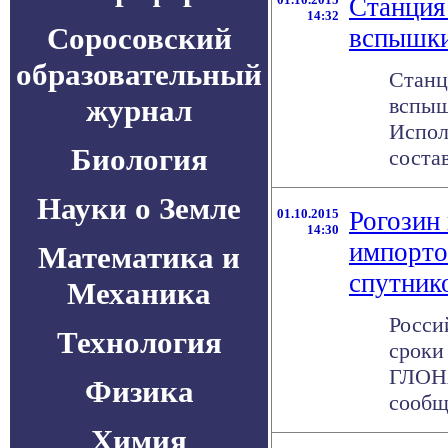
Станция
14:32
Соросовский
вспышк
образовательный
Станц
журнал
вспыш
Испол
Биология
соста
Науки о Земле
01.10.2015
Рогозин
14:30
импорто
Математика и
спутник
Механика
Росси
Технология
сроки
ГЛОНА
Физика
сообща
Химия