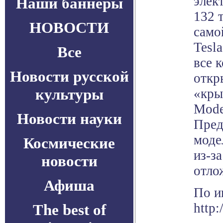
элек
Наши баннеры
132 
НОВОСТИ
само
Tesl
Все
все 
Новости русской
откр
культуры
«кры
Mode
Новости науки
Пред
моде
Космические
из-з
новости
отло
Афиша
По и
http:
The best of