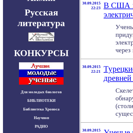
30.09.2015
В США и
22:23
Русская
электри
литература
Учены
приду
элект
через 
КОНКУРСЫ
30.09.2015
Турецки
22:21
древней
Скеле
Для молодых биологов
обнар
БИБЛИОТЕКИ
(стол
Библиотека Хроноса
сущест
Научпоп
РАДИО
30.09.2015
Ученые 