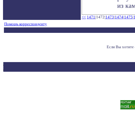
из кам
<<
1471
|1472|
1473
|
1474
|
1475
|
Помощь корреспонденту
Если Вы хотите