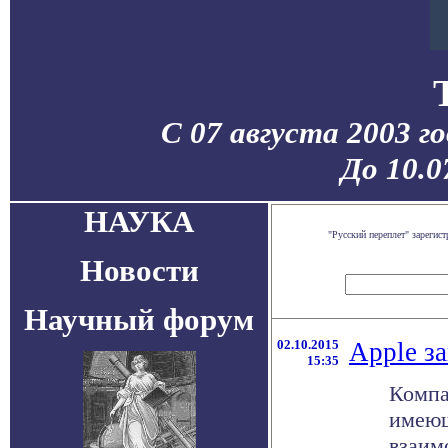
С 07 августа 2003 г
До 10.0
НАУКА
"Русский переплет" зареги
Новости
Научный форум
02.10.2015
Apple з
15:35
Компа
имеющ
взаим