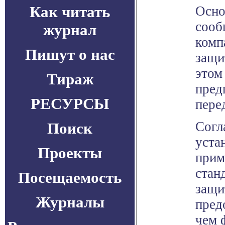
Как читать
Осно
сооб
журнал
комп
Пишут о нас
защи
этом
Тираж
пред
РЕСУРСЫ
пере
Согл
Поиск
уста
Проекты
прим
стан
Посещаемость
защи
Журналы
пред
чем 