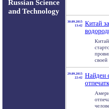
Russian Science
and Technology
30.09.2015
Китай з
13:42
водород
Китай
старт
прови
своей
29.09.2015
Найден 
22:42
отпечат
Амери
отпеч
челов