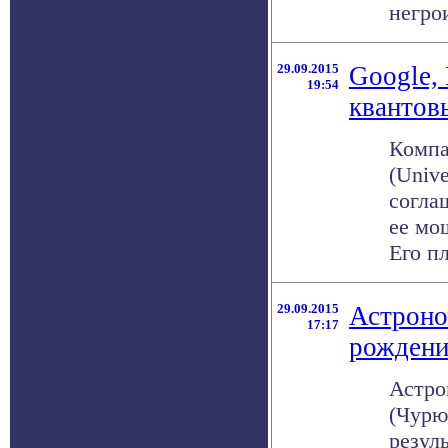
негрои
29.09.2015
Google,
19:54
квантов
Компа
(Unive
согла
ее мо
Его пл
29.09.2015
Астроно
17:17
рождени
Астро
(Чурю
резул