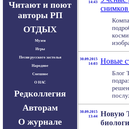
Читают и поют
14:43
снимков
авторы РП
Компа
ОТДЫХ
подро
косми
Музеи
изобр
Игры
Песни русского застолья
30.09.2015
Новые с
14:03
Народное
Блог 
Смешное
подра
О НАС
решен
Редколлегия
послу
Авторам
30.09.2015
Новую T
13:44
О журнале
биолог