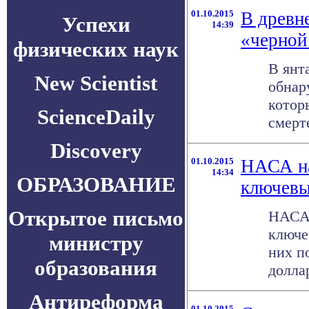
01.10.2015
В древн
Успехи
14:39
«черной
физических наук
В янт
New Scientist
обнар
котор
ScienceDaily
смерте
Discovery
01.10.2015
НАСА на
14:34
ОБРАЗОВАНИЕ
ключевы
Открытое письмо
НАСА 
ключе
министру
них п
образования
долла
Антиреформа
01.10.2015