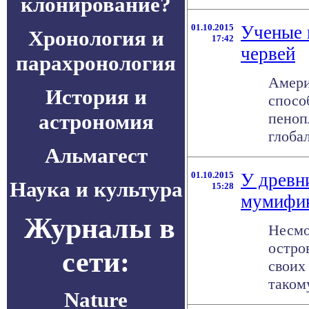
клонирование?
01.10.2015
Ученые 
Хронология и
17:42
червей
парахронология
Амери
История и
спосо
астрономия
пеноп
глоба
Альмагест
01.10.2015
У древн
Наука и культура
15:28
мумифик
Журналы в
Несмо
остро
сети:
своих
таком
Nature