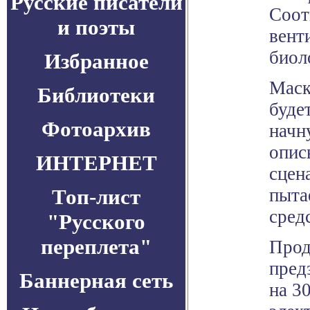
Русские писатели
Соот
и поэты
вент
биол
Избранное
Маск
Библиотеки
буде
Фотоархив
начн
опис
ИНТЕРНЕТ
сцен
Топ-лист
пыта
сред
"Русского
переплета"
Прод
пред
Баннерная сеть
на 3