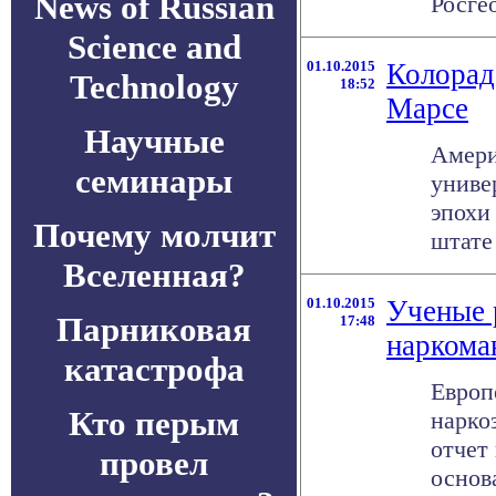
News of Russian
Росгео
Science and
01.10.2015
Колорад
Technology
18:52
Марсе
Научные
Амери
семинары
униве
эпохи
Почему молчит
штате 
Вселенная?
01.10.2015
Ученые 
Парниковая
17:48
наркома
катастрофа
Европ
Кто перым
нарко
отчет
провел
основа