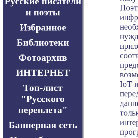
Русские писатели
Поэт
и поэты
инфр
Избранное
необ
нужд
Библиотеки
прил
соот
Фотоархив
пред
ИНТЕРНЕТ
возм
IoT-
Топ-лист
пере
"Русского
данн
переплета"
толь
инте
Баннерная сеть
прог