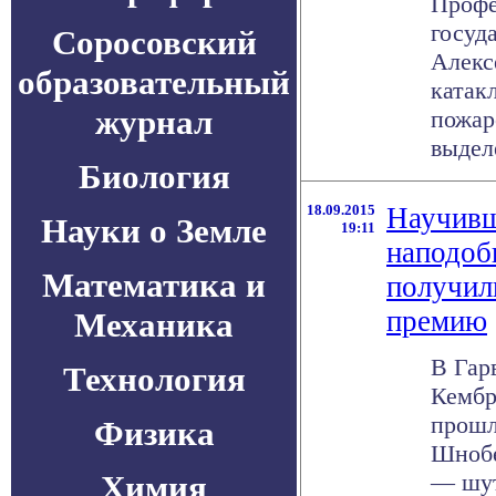
Профе
госуд
Соросовский
Алекс
образовательный
катак
журнал
пожар
выделе
Биология
18.09.2015
Научивш
Науки о Земле
19:11
наподоб
Математика и
получил
премию
Механика
В Гар
Технология
Кембр
прошл
Физика
Шнобе
Химия
— шут