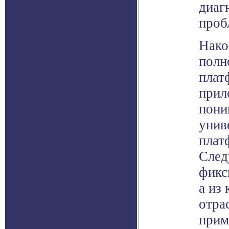
диаг
проб
Нако
полн
плат
прил
пони
унив
плат
След
фикс
а из
отра
прим