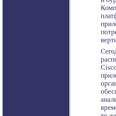
Комп
плат
прил
потр
верт
Сего
расп
Cisc
прил
орга
обес
анал
врем
то ж