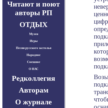
Читают и поют
неве
авторы РП
ценн
цифр
ОТДЫХ
опре
Музеи
подк
Игры
прил
Песни русского застолья
кото
Народное
возм
Смешное
подк
О НАС
Возь
Редколлегия
подк
Авторам
тран
чтоб
О журнале
осна