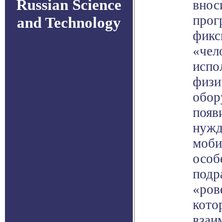
Russian Science
внос
прог
and Technology
фикс
«чел
испо
физи
обор
появ
нужд
моби
особ
подр
«ров
кото
взаи