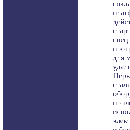
созд
плат
дейс
старт
спец
прог
для 
удал
Перв
стал
обор
прил
испо
элек
и бу