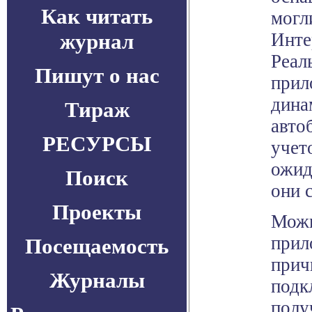
Как читать
могл
журнал
Инте
Реал
Пишут о нас
прил
дина
Тираж
авто
РЕСУРСЫ
учето
ожид
Поиск
они 
Проекты
Можн
прил
Посещаемость
прич
Журналы
подк
полу