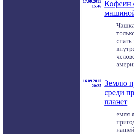
17.09.2015
Кофеин 
15:46
машиной
Чашка
тольк
спать
внутр
челов
америк
16.09.2015
Землю п
20:25
среди п
планет
емля 
приго
нашей