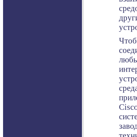
сред
друг
устр
Чтоб
соед
любы
инте
устр
сред
прил
Cisc
сист
заво
техн