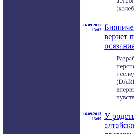
астро
(колеб
16.09.2015
Биониче
13:02
вернет 
осязани
Разра
персп
иссле
(DARP
вперв
чувств
16.09.2015
У родст
13:00
алтайск