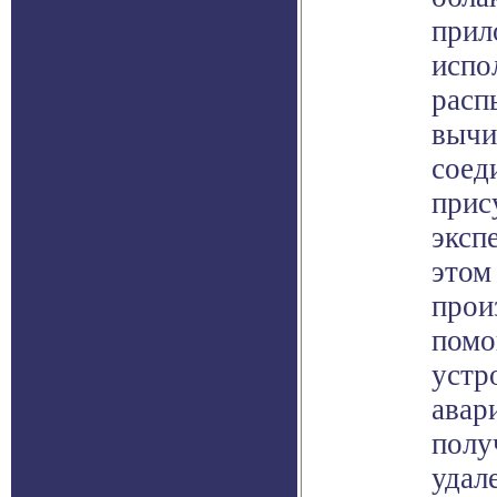
прил
испо
расп
вычи
соед
прис
эксп
этом
прои
помо
устр
авар
полу
удал