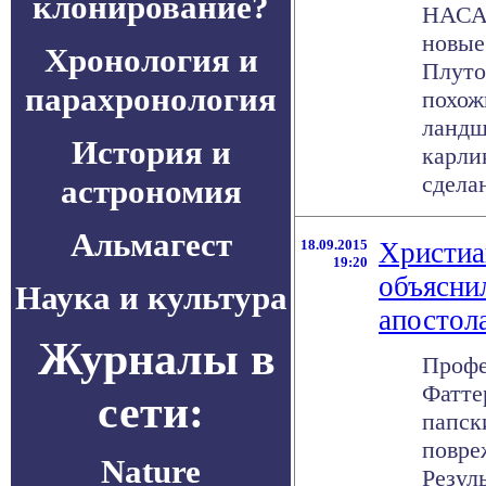
клонирование?
НАСА 
новые
Хронология и
Плуто
парахронология
похож
ландш
История и
карли
сделан
астрономия
Альмагест
18.09.2015
Христиа
19:20
объясни
Наука и культура
апостол
Журналы в
Профе
Фатте
сети:
папск
повре
Nature
Резул