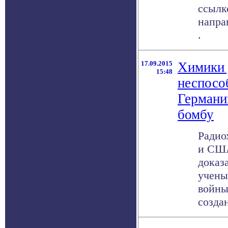
ссылк
напра
.
17.09.2015
Химики 
15:48
неспосо
Германи
бомбу
Радио
и США
доказ
учены
войны
создан