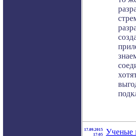
разр
стре
разр
созд
прил
знае
соед
хотя
выго
подк
17.09.2015
Ученые 
17:05