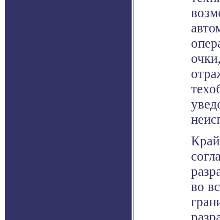
возм
авто
опер
очки
отра
техо
увед
неис
Край
согл
разр
во в
гран
разр