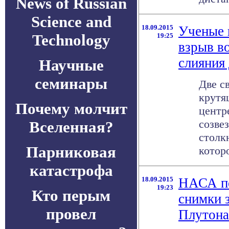
News of Russian
Science and
18.09.2015
Ученые
Technology
19:25
взрыв в
слияния
Научные
семинары
Две с
крутя
Почему молчит
центр
созве
Вселенная?
столк
Парниковая
которо
катастрофа
18.09.2015
НАСА по
19:23
Кто перым
снимки з
провел
Плутона