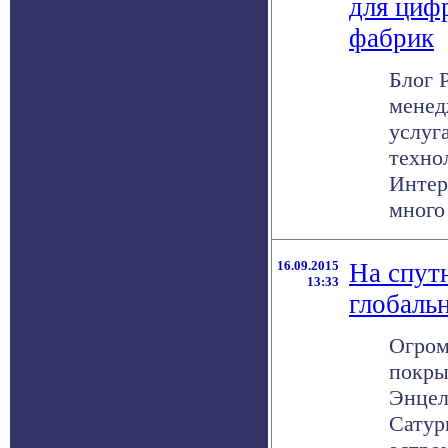
для циф
фабрик
Блог 
менед
услуг
техно
Интер
много
16.09.2015
На спут
13:33
глобаль
Огром
покры
Энцел
Сатур