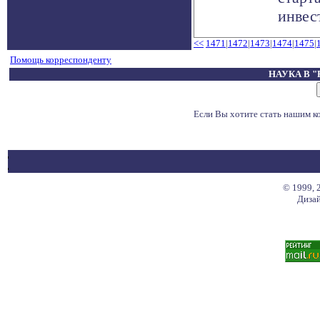
инвест
<<
1471
|
1472
|
1473
|
1474
|
1475
|
Помощь корреспонденту
НАУКА В 
Если Вы хотите стать нашим 
© 1999, 
Дизай