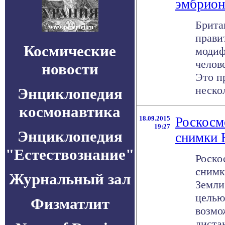
эмбрион
Брита
прави
Космические
модиф
челов
новости
Это п
нескол
Энциклопедия
космонавтика
18.09.2015
Роскосм
19:27
Энциклопедия
снимки 
"Естествознание"
Роско
снимк
Журнальный зал
Земли
целью
Физматлит
возмо
диста