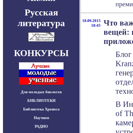
премии
Русская
литература
18.09.2015
Что важ
18:45
вещей:
прилож
КОНКУРСЫ
Блог
Kran
гене
отде
техн
Для молодых биологов
БИБЛИОТЕКИ
В Ин
Библиотека Хроноса
of Th
Научпоп
каме
РАДИО
устр