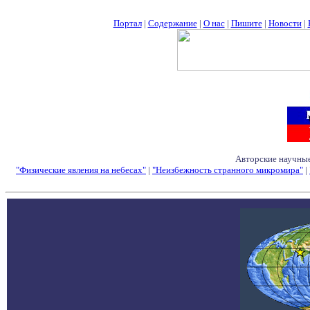
Портал
|
Содержание
|
О нас
|
Пишите
|
Новости
|
Авторские научные
"Физические явления на небесах"
|
"Неизбежность странного микромира"
|
Семинары - Конфе