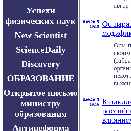
автор 
Успехи
физических наук
18.09.2015
Ос-пара
19:18
модифик
New Scientist
Осы-п
ScienceDaily
своим
(забр
Discovery
орган
некот
ОБРАЗОВАНИЕ
выясни
Открытое письмо
18.09.2015
Катакли
министру
19:16
российс
образования
влияние
Антиреформа