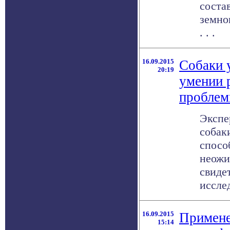
соста
земно
. . .
16.09.2015
Собаки 
20:19
умении 
пробле
Экспе
собак
спосо
неожи
свиде
исслед
16.09.2015
Примене
15:14