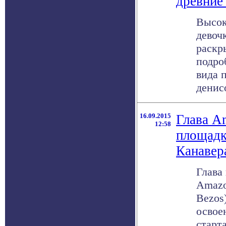
древние
Высок
девоч
раскр
подро
вида 
денисо
16.09.2015
Глава A
12:58
площадк
Канавер
Глава
Amazo
Bezos
освоен
старт