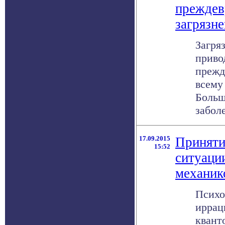
преждев
загрязн
Загря
приво
прежд
всему
Больш
заболе
17.09.2015
Приняти
15:52
ситуаци
механик
Психо
иррац
квант