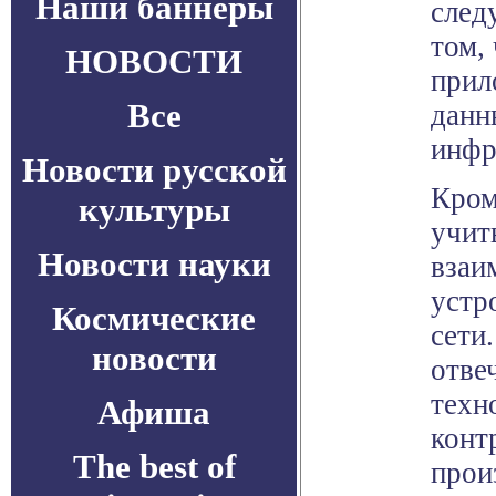
Наши баннеры
след
том,
НОВОСТИ
прил
Все
данн
инфр
Новости русской
Кром
культуры
учит
Новости науки
взаи
устр
Космические
сети
новости
отве
техн
Афиша
конт
The best of
прои