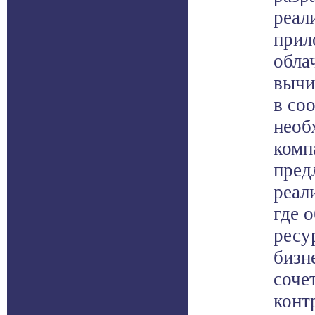
реал
прил
обла
вычи
в со
необ
комп
пред
реал
где 
ресу
бизн
соче
конт