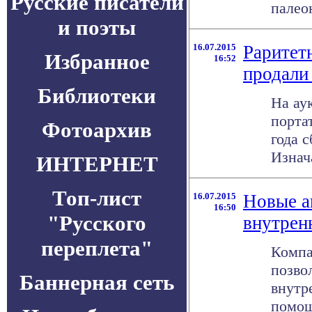
Русские писатели
палео
и поэты
16.07.2015
Раритет
Избранное
16:52
продали
Библиотеки
На ау
порта
Фотоархив
года 
Изнача
ИНТЕРНЕТ
Топ-лист
16.07.2015
Новые а
16:50
"Русского
внутрен
переплета"
Компа
позво
Баннерная сеть
внутр
помощь