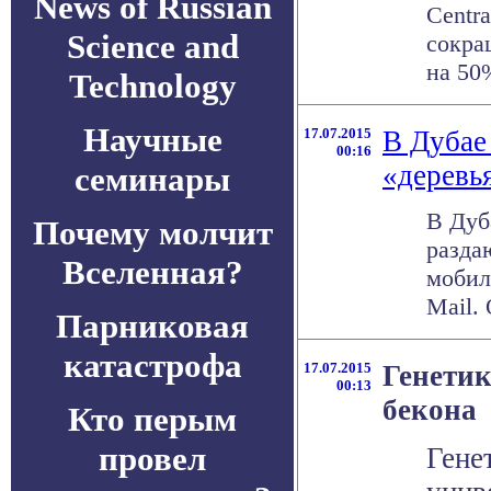
News of Russian
Centr
Science and
сокра
на 50
Technology
Научные
17.07.2015
В Дубае
00:16
«деревь
семинары
В Дуб
Почему молчит
разда
Вселенная?
мобил
Mail.
Парниковая
катастрофа
17.07.2015
Генетик
00:13
бекона
Кто перым
провел
Гене