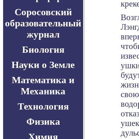
крек
Соросовский
Возг
образовательный
Лэнг
журнал
впер
чтоб
Биология
изве
Науки о Земле
ушки
буду
Математика и
жизн
Механика
свою
водо
Технология
отка
Физика
ушек
дуль
Химия