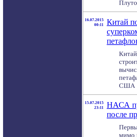
Плуто
16.07.2015
Китай п
00:11
суперко
петафло
Китай
строи
вычис
петаф
США .
15.07.2015
НАСА пр
23:11
после п
Первы
мимо 