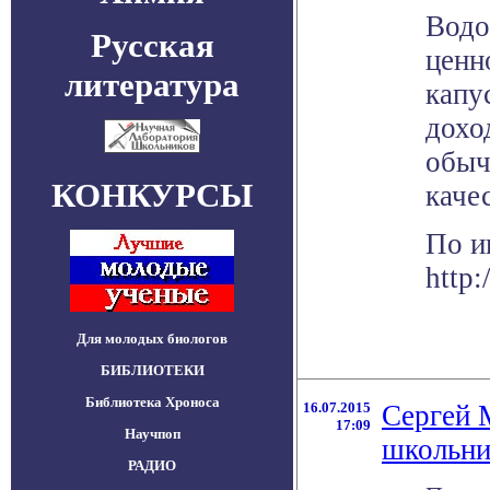
Водо
Русская
ценн
литература
капу
дохо
обыч
КОНКУРСЫ
каче
По и
http:
Для молодых биологов
БИБЛИОТЕКИ
Библиотека Хроноса
16.07.2015
Сергей 
17:09
Научпоп
школьни
РАДИО