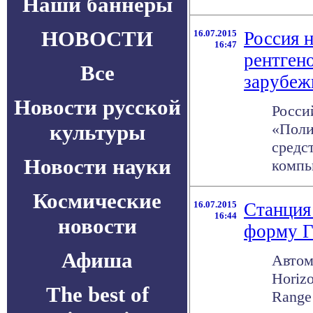
Наши баннеры
НОВОСТИ
16.07.2015
Россия 
16:47
рентген
Все
зарубеж
Новости русской
Росси
культуры
«Поли
средс
Новости науки
компь
Космические
16.07.2015
Станция
16:44
новости
форму 
Афиша
Автом
Horiz
The best of
Range