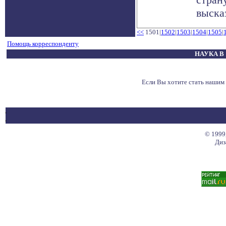
выска
<<
1501|
1502
|
1503
|
1504
|
1505
|
Помощь корреспонденту
НАУКА В
Если Вы хотите стать наши
© 1999
Диз