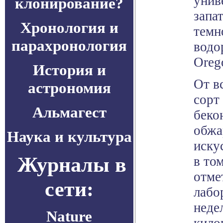
унив
клонирование?
запа
Хронология и
темн
парахронология
водо
Oreg
История и
От в
астрономия
сорт
Альмагест
беко
обжа
Наука и культура
иску
Журналы в
в то
отме
сети:
лабо
неде
Nature