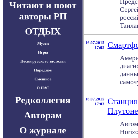
Пред
Читают и поют
Серге
авторы РП
росси
Таила
ОТДЫХ
16.07.2015
Смартфо
Музеи
17:05
Игры
Амери
Песни русского застолья
диагн
Народное
данны
Смешное
самочу
О НАС
Редколлегия
16.07.2015
Станция
17:03
Плутоне
Авторам
Автом
О журнале
Horiz