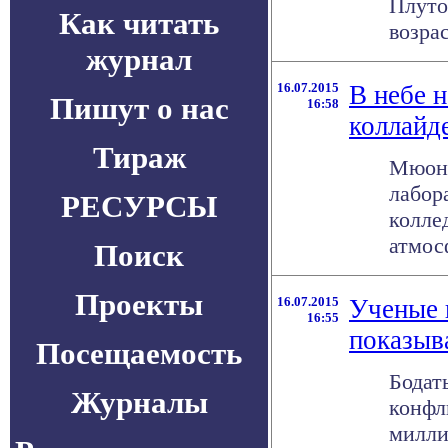
Плуто
Как читать
возрас
журнал
16.07.2015
В небе 
Пишут о нас
16:58
коллайд
Тираж
Мюонн
лабор
РЕСУРСЫ
коллед
атмос
Поиск
Проекты
16.07.2015
Ученые 
16:55
показыв
Посещаемость
Бодат
Журналы
конфл
милли