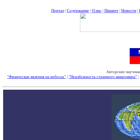
Портал
|
Содержание
|
О нас
|
Пишите
|
Новости
|
Авторские научные
"Физические явления на небесах"
|
"Неизбежность странного микромира"
|
Семинары - Конфе