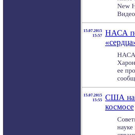
New H
Видеок
15.07.2015
НАСА по
15:57
«сердца
НАСА 
Харон
ее пр
сообщ
15.07.2015
США наз
15:55
космосе
Совет
науке
стран