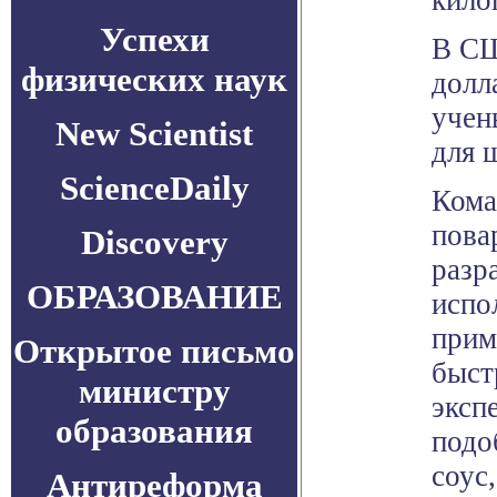
кило
Успехи
В СШ
физических наук
долл
учен
New Scientist
для 
ScienceDaily
Кома
пова
Discovery
разр
ОБРАЗОВАНИЕ
испо
прим
Открытое письмо
быст
министру
эксп
образования
подо
соус,
Антиреформа