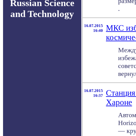
разме
Russian Science
.
and Technology
16.07.2015
МКС изб
16:40
космиче
Между
избеж
совет
вернул
16.07.2015
Станция
16:37
Хароне
Автом
Horiz
— кру