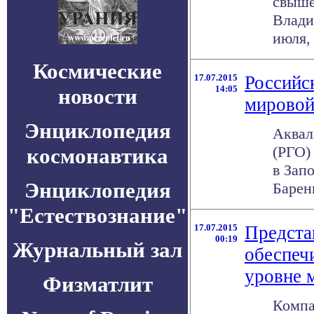
свыше
Влади
июля,
Космические
17.07.2015
Российс
14:05
новости
мировой
Энциклопедия
Аквал
(РГО)
космонавтика
в Зап
Энциклопедия
Баренц
"Естествознание"
17.07.2015
Представ
00:19
Журнальный зал
обеспеч
уровне 
Физматлит
Компа