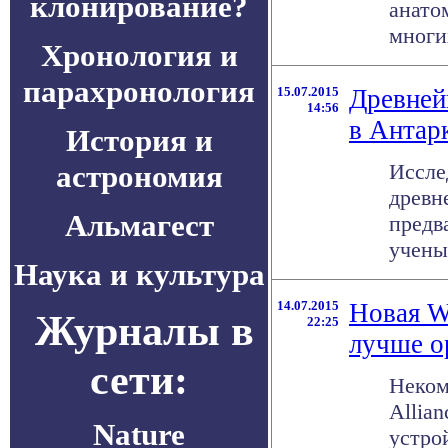
клонирование?
анато
многих
Хронология и
парахронология
15.07.2015
Древней
14:56
в Антар
История и
астрономия
Иссле
древн
Альмагест
предв
ученым
Наука и культура
14.07.2015
Новая W
Журналы в
22:25
лучше о
сети:
Неком
Allia
Nature
устро