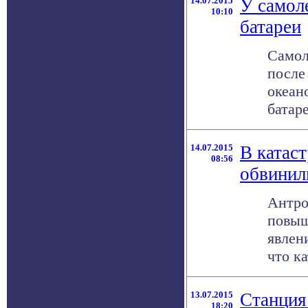
14.07.2015
У самол
10:10
батареи
Самол
после
океан
батар
14.07.2015
В катас
08:56
обвинил
Антро
повыш
явлен
что ка
13.07.2015
Станция
18:20