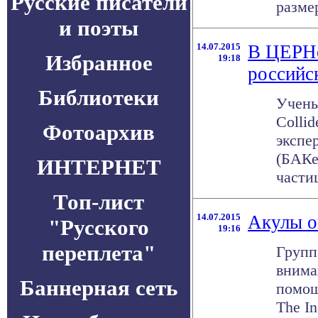
Русские писатели
размер
и поэты
14.07.2015
В ЦЕРНе
Избранное
19:18
российс
Библиотеки
Учены
Collid
Фотоархив
экспе
(БАКе
ИНТЕРНЕТ
частицу
Топ-лист
14.07.2015
Акулы о
"Русского
19:16
переплета"
Групп
внима
Баннерная сеть
помощ
The In