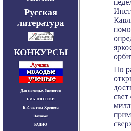
неде
Инст
Русская
Кавл
литература
помо
опре
ярко
КОНКУРСЫ
орби
По р
откр
дост
Для молодых биологов
свет
БИБЛИОТЕКИ
милл
Библиотека Хроноса
прим
Научпоп
свер
РАДИО