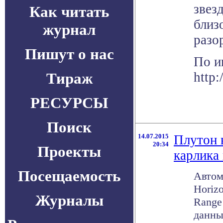
звез
Как читать
близ
журнал
разо
Пишут о нас
По и
Тираж
http:
РЕСУРСЫ
Поиск
14.07.2015
Плутон 
20:34
Проекты
карлика
Посещаемость
Автом
Horiz
Журналы
Range
данны