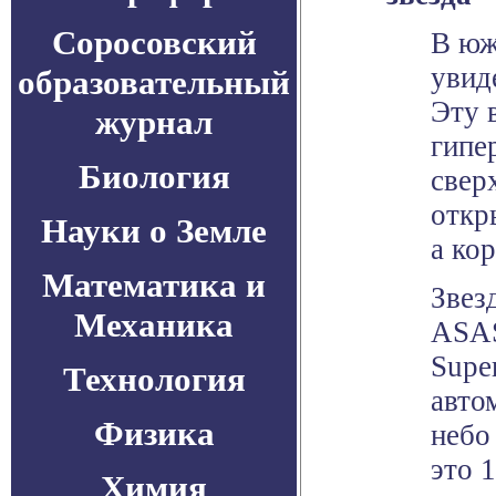
Соросовский
В юж
увид
образовательный
Эту 
журнал
гипе
Биология
свер
откр
Науки о Земле
а кор
Математика и
Звез
Механика
ASAS
Supe
Технология
авто
Физика
небо
это 
Химия