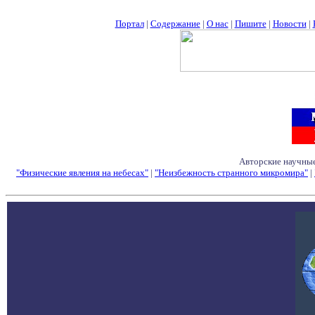
Портал
|
Содержание
|
О нас
|
Пишите
|
Новости
|
Авторские научные
"Физические явления на небесах"
|
"Неизбежность странного микромира"
|
Семинары - Конфе