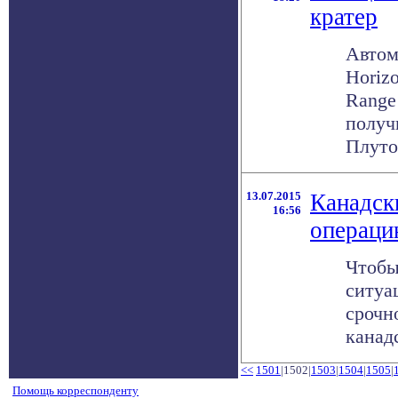
кратер
Автом
Horiz
Range
получ
Плутон
13.07.2015
Канадск
16:56
операци
Чтобы
ситуа
срочн
канадс
<<
1501
|1502|
1503
|
1504
|
1505
|
Помощь корреспонденту