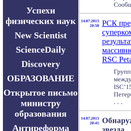
Сообщ
Успехи
физических наук
14.07.2015
РСК пре
20:58
суперко
New Scientist
результ
ScienceDaily
массивн
RSC Pet
Discovery
Групп
ОБРАЗОВАНИЕ
между
ISC’1
Открытое письмо
Петер
министру
. . .
образования
14.07.2015
Обнаруж
20:41
Антиреформа
звезда