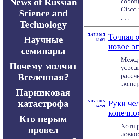
News of Russian
сообщ
Cisco
Science and
. . .
Technology
15.07.2015
Точная 
Научные
15:01
новое о
семинары
Между
Почему молчит
усред
Вселенная?
рассч
экспер
Парниковая
катастрофа
15.07.2015
Руки че
14:59
конечно
Кто перым
Хотя 
провел
ловко