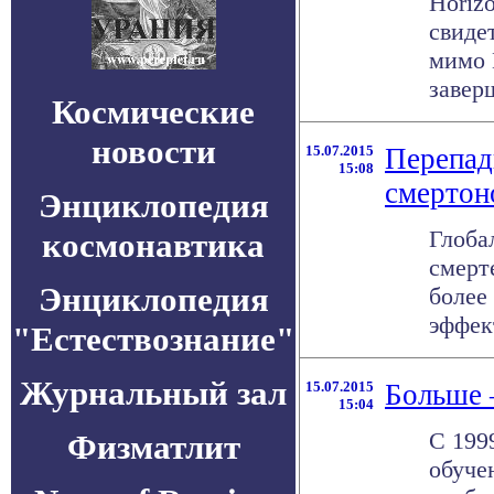
Horiz
свиде
мимо 
заверш
Космические
новости
15.07.2015
Перепад
15:08
смерто
Энциклопедия
Глоба
космонавтика
смерт
Энциклопедия
более
эффект
"Естествознание"
Журнальный зал
15.07.2015
Больше 
15:04
C 199
Физматлит
обуче