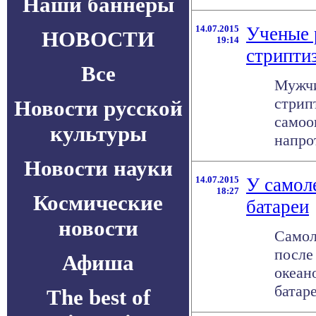
Наши баннеры
14.07.2015
Ученые 
НОВОСТИ
19:14
стрипти
Все
Мужчи
стрип
Новости русской
самоо
культуры
напро
Новости науки
14.07.2015
У самол
18:27
Космические
батареи
новости
Самол
после
Афиша
океан
батар
The best of