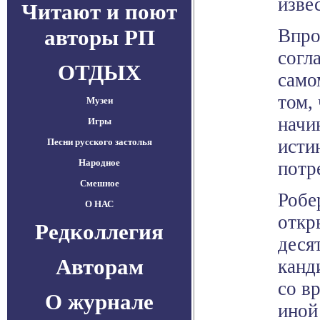
изве
Читают и поют
авторы РП
Впро
согл
ОТДЫХ
само
том,
Музеи
начи
Игры
исти
Песни русского застолья
Народное
потр
Смешное
Робе
О НАС
откр
Редколлегия
деся
Авторам
канд
со в
О журнале
иной