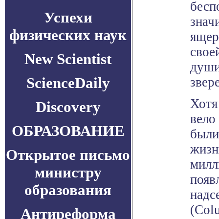
бесп
Успехи
знач
физических наук
ящер
свое
New Scientist
души
ScienceDaily
звере
Хотя
Discovery
вело
ОБРАЗОВАНИЕ
были
жизн
Открытое письмо
милл
министру
появ
образования
надс
(Col
Антиреформа