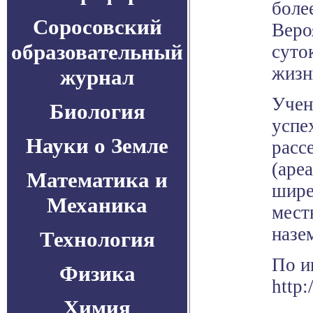
боле
Соросовский
Веро
образовательный
суто
жизн
журнал
Учен
Биология
успе
Науки о Земле
расс
(аре
Математика и
шире
Механика
мест
назе
Технология
По и
Физика
http:
Химия