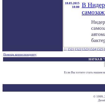
18.05.2015
В Нидер
18:00
самозаж
Нидер
самоз
автом
бактер
<<
1521
|
1522
|
1523
|
1524
|
1525
|
Помощь корреспонденту
НАУКА В 
Если Вы хотите стать нашим 
© 1999, 
Диза