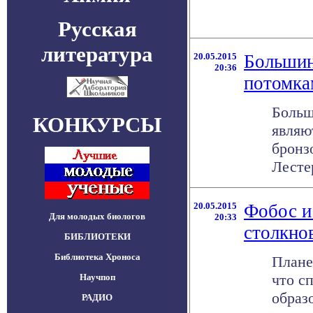
Русская
литература
20.05.2015
Большин
20:36
потомка
Больш
КОНКУРСЫ
являю
бронз
Лестер
20.05.2015
Фобос и
Для молодых биологов
20:33
столкно
БИБЛИОТЕКИ
Библиотека Хроноса
Плане
что с
Научпоп
образ
РАДИО