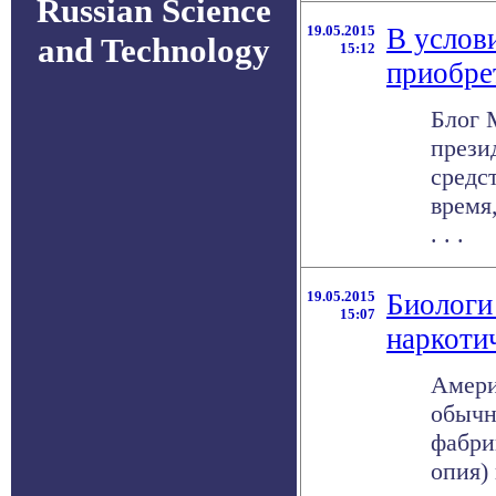
Russian Science
19.05.2015
В услов
and Technology
15:12
приобре
Блог 
прези
средс
время
. . .
19.05.2015
Биологи
15:07
наркоти
Амери
обычн
фабри
опия) 