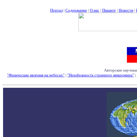
Портал
|
Содержание
|
О нас
|
Пишите
|
Новости
|
Авторские научные
"Физические явления на небесах"
|
"Неизбежность странного микромира"
|
Семинары - Конфе