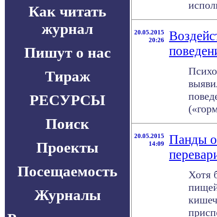
испол
Как читать
журнал
20.05.2015
Воздейс
20:26
поведен
Пишут о нас
Психо
Тираж
выяви
повед
РЕСУРСЫ
(«горм
Поиск
20.05.2015
Панды о
Проекты
14:09
перевар
Посещаемость
Хотя 
пищей
Журналы
кишеч
присп