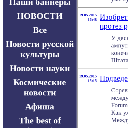
Наши баннеры
НОВОСТИ
19.05.2015
Изобрет
16:48
протез 
Все
У дес
Новости русской
ампут
культуры
конеч
Штата
Новости науки
19.05.2015
Подведе
Космические
15:15
Сорев
новости
между
Афиша
Forum
Как у
The best of
Между