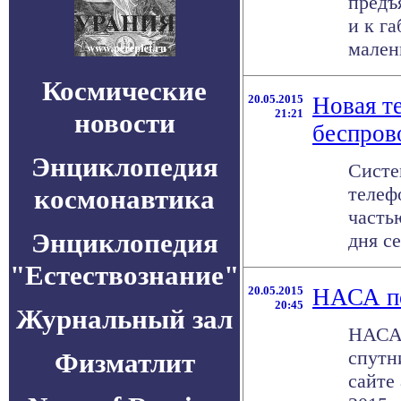
предъ
и к г
малень
Космические
20.05.2015
Новая т
21:21
новости
беспров
Энциклопедия
Систе
телеф
космонавтика
часть
Энциклопедия
дня се
"Естествознание"
20.05.2015
НАСА по
20:45
Журнальный зал
НАСА 
спутн
Физматлит
сайте