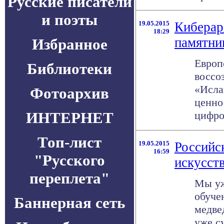
Русские писатели
и поэты
19.05.2015
Киберар
18:29
памятни
Избранное
Европ
Библиотеки
воссо
«Исла
Фотоархив
ценно
ИНТЕРНЕТ
цифров
Топ-лист
19.05.2015
Российс
16:59
"Русского
искусст
переплета"
Мы уж
обуче
Баннерная сеть
медве
уже с