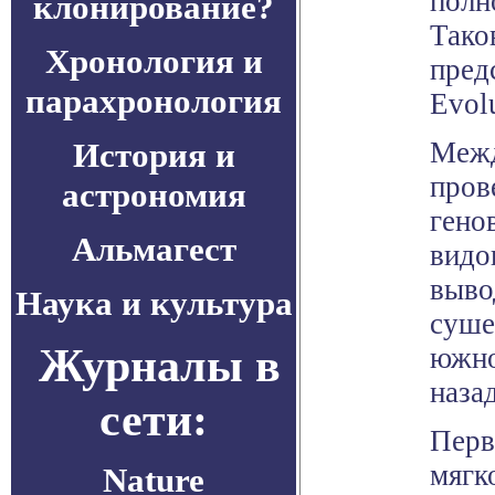
полн
клонирование?
Тако
Хронология и
пред
парахронология
Evol
История и
Межд
пров
астрономия
гено
Альмагест
видо
выво
Наука и культура
суше
Журналы в
южно
наза
сети:
Перв
мягк
Nature