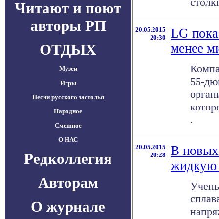
столкн
Читают и поют
авторы РП
20.05.2015
LG пока
20:30
ОТДЫХ
менее м
Компа
Музеи
55-дю
Игры
орган
Песни русского застолья
котор
Народное
.
Смешное
О НАС
20.05.2015
В новых
Редколлегия
20:28
жидкую 
Авторам
Учены
сплав
О журнале
напря