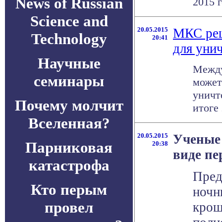
News of Russian
2015 
Science and
20.05.2015
МКС реш
Technology
20:41
для уни
Научные
Между
семинары
может
уничт
Почему молчит
итоге 
Вселенная?
20.05.2015
Ученые
Парниковая
20:38
виде пе
катастрофа
Пред
Кто перым
ночн
провел
крош