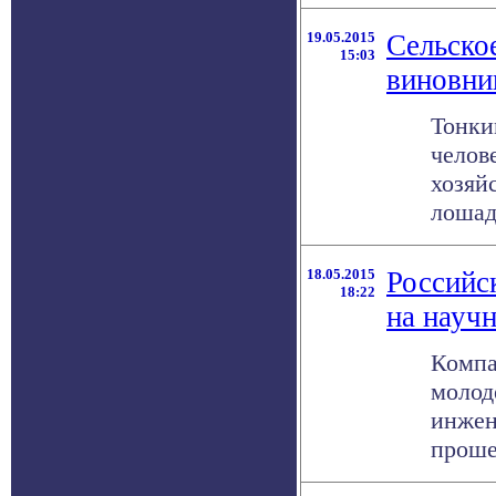
19.05.2015
Сельско
15:03
виновни
Тонки
челов
хозяй
лошад
18.05.2015
Российс
18:22
на научн
Компа
молод
инжен
прошел