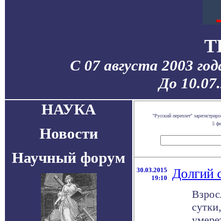
T
С 07 августа 2003 го
До 10.07
НАУКА
"Русский переплет" зарегистри
5 фе
Новости
Научный форум
30.03.2015
Долгий 
19:10
Взрос
сутки
умере