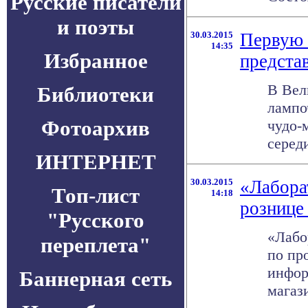
Русские писатели
и поэты
30.03.2015
Первую 
14:35
Избранное
предста
В Вел
Библиотеки
лампо
Фотоархив
чудо-
середи
ИНТЕРНЕТ
30.03.2015
«Лабора
Топ-лист
14:18
рознице
"Русского
«Лабо
переплета"
по пр
инфор
Баннерная сеть
магази