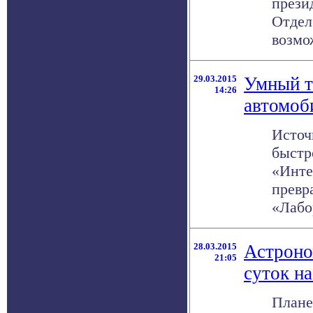
прези
Отдел
возмож
29.03.2015
Умный т
14:26
автомоб
Источ
быстр
«Инте
превр
«Лабор
28.03.2015
Астроно
21:05
суток н
Плане