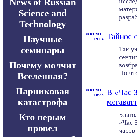
News of Russian
иссле
матер
Science and
разраб
Technology
30.03.2015
Тайное 
Научные
19:04
семинары
Так у
сенти
Почему молчит
возбр
Но что
Вселенная?
Парниковая
30.03.2015
В «Час 
18:36
катастрофа
мегават
Благо
Кто перым
«Час 
провел
часов