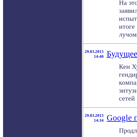
На это
заяви
испыт
итоге
лучом 
29.03.2015
Будущее
14:40
Кен Х
генди
компа
энтуз
сетей 
29.03.2015
Google 
14:34
Продл