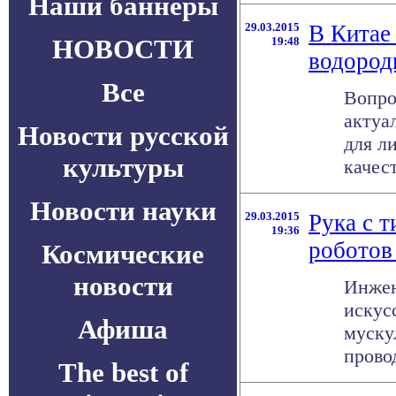
Наши баннеры
29.03.2015
В Китае
НОВОСТИ
19:48
водород
Все
Вопро
актуа
Новости русской
для л
культуры
качест
Новости науки
29.03.2015
Рука с 
19:36
роботов
Космические
новости
Инжен
искус
Афиша
муску
прово
The best of