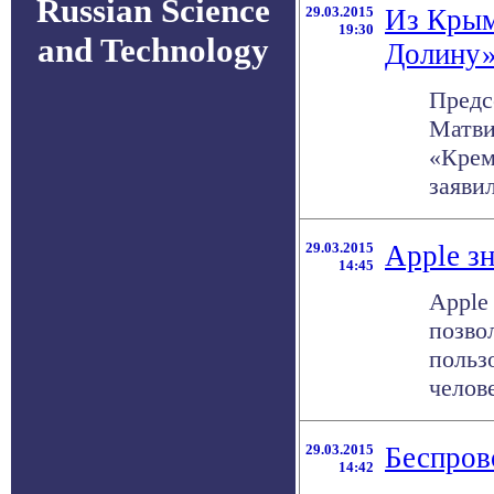
Russian Science
29.03.2015
Из Крым
19:30
and Technology
Долину
Предс
Матви
«Крем
заяви
29.03.2015
Apple зн
14:45
Apple
позво
польз
челове
29.03.2015
Беспров
14:42