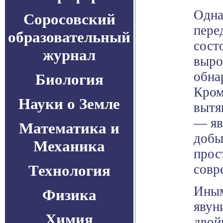
Одна
Соросовский
пере
образовательный
сост
журнал
выро
обна
Биология
Кром
Науки о Земле
вытя
— яв
Математика и
добы
Механика
прос
Технология
совр
Иным
Физика
явун
Химия
двой