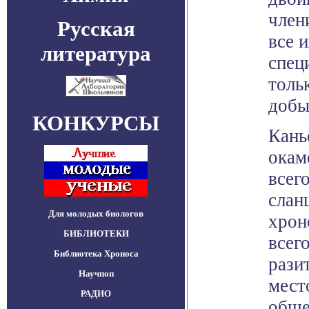
член
Русская
все 
литература
спец
толь
добы
КОНКУРСЫ
Кань
окам
всег
слан
Для молодых биологов
хрон
БИБЛИОТЕКИ
всего
Библиотека Хроноса
рази
Научпоп
мест
РАДИО
обще