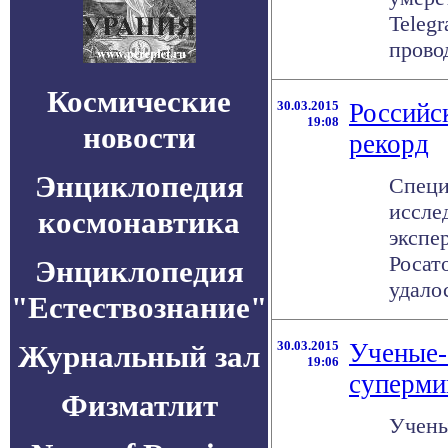
Teleg
провод
Космические
30.03.2015
Российс
19:08
новости
рекорд
Энциклопедия
Специ
иссле
космонавтика
экспе
Росат
Энциклопедия
удалос
"Естествознание"
30.03.2015
Ученые-
Журнальный зал
19:06
суперми
Физматлит
Учены