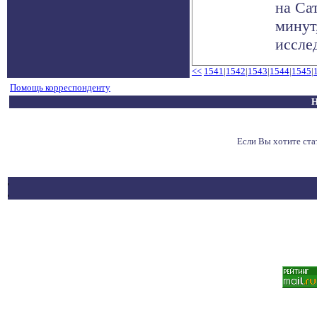
на Сат
минут
исслед
<<
1541
|
1542
|
1543
|
1544
|
1545
|
Помощь корреспонденту
Н
Если Вы хотите ст