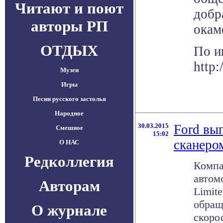
Читают и поют
добр
авторы РП
окам
ОТДЫХ
По и
http:
Музеи
Игры
Песни русского застолья
Народное
30.03.2015
Ford вы
Смешное
15:02
сканеро
О НАС
Редколлегия
Компа
автомо
Авторам
Limite
обращ
О журнале
скорос