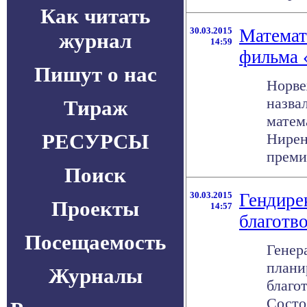
Как читать
30.03.2015
Математ
журнал
14:59
фильма 
Пишут о нас
Норве
назва
Тираж
матем
РЕСУРСЫ
Нирен
премии
Поиск
30.03.2015
Гендирек
Проекты
14:57
благотв
Посещаемость
Генер
плани
Журналы
благо
Состо