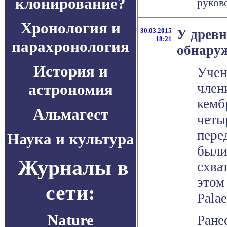
клонирование?
руково
Хронология и
30.03.2015
У древн
18:21
парахронология
обнару
История и
Учен
астрономия
член
кемб
Альмагест
четы
пере
Наука и культура
были
Журналы в
схва
этом
сети:
Pala
Nature
Ране