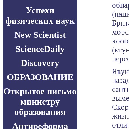
обна
Успехи
(нац
физических наук
Брит
морс
New Scientist
koot
ScienceDaily
(кту
перс
Discovery
Явун
ОБРАЗОВАНИЕ
наза
сант
Открытое письмо
выме
министру
Скор
образования
жизн
отли
Антиреформа