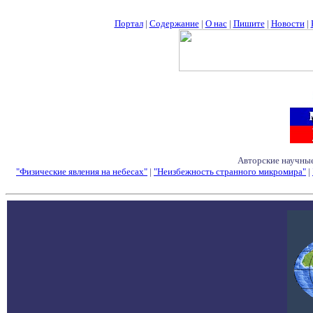
Портал
|
Содержание
|
О нас
|
Пишите
|
Новости
|
Авторские научные
"Физические явления на небесах"
|
"Неизбежность странного микромира"
|
Семинары - Конфе