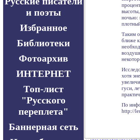
Русские писатели
процент
и поэты
высоты,
ночью: 
плотный
Избранное
Таким о
Библиотеки
ближе к
необхо
воздушн
Фотоархив
некотор
Исследо
ИНТЕРНЕТ
хотя эн
увеличи
Топ-лист
гуси, л
практич
"Русского
По инф
переплета"
http://l
Баннерная сеть