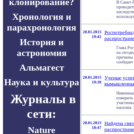
клонирование?
В Санкт-
проводит
наследст
Хронология и
используя
парахронология
20.01.2015
Роспотребнад
19:42
распростран
История и
Глава Ро
астрономия
на сегод
причины 
сообщает 
Альмагест
20.01.2015
Ученые успе
Наука и культура
19:39
вымышленных
Невинных
Журналы в
поверить 
участник
насилия. К
сети:
20.01.2015
Найдена свя
Nature
18:47
распростране