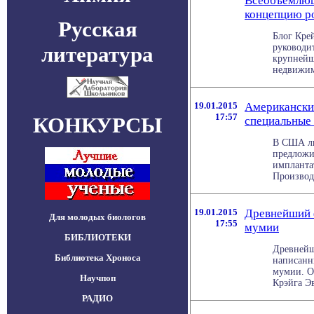
Всеобъемлющ
концепцию р
Русская
Блог Крей
литература
руководит
крупнейш
недвижим
19.01.2015
Американски
17:57
КОНКУРСЫ
специальные
В США лю
предложи
имплантат
Производи
19.01.2015
Древнейший 
Для молодых биологов
17:55
мумии
БИБЛИОТЕКИ
Древнейш
Библиотека Хроноса
написанн
мумии. Об
Научпоп
Крэйга Эва
РАДИО