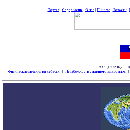
Портал
|
Содержание
|
О нас
|
Пишите
|
Новости
|
Авторские научные
"Физические явления на небесах"
|
"Неизбежность странного микромира"
|
Семинары - Конфе