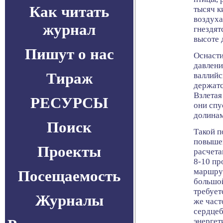
Как читать
тысяч к
воздуха
журнал
гнездят
высоте 
Пишут о нас
Оснасти
давлени
Тираж
валлийс
держатс
Взлетая
РЕСУРСЫ
они спу
долина
Поиск
Такой п
повышен
Проекты
расчета
8-10 пр
маршрут
Посещаемость
большой
требует
Журналы
же част
сердцеб
энергет