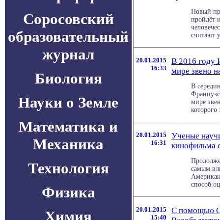
Новый пр
Соросовский
пройдёт 
человечес
образовательный
считают у
журнал
20.01.2015
В 2016 году 
16:33
мире звено н
Биология
В середин
Французс
Науки о Земле
мире зве
которого 
Математика и
20.01.2015
Ученые науч
Механика
16:31
кинофильма с
Продолже
Технология
самым вл
Американ
способ оц
Физика
20.01.2015
С помощью Ci
Химия
15:40