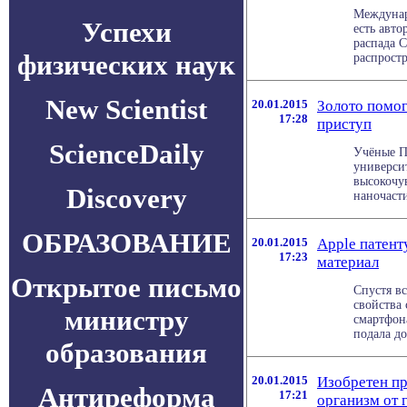
Междунар
Успехи
есть авто
распада 
физических наук
распростр
New Scientist
20.01.2015
Золото помог
17:28
приступ
ScienceDaily
Учёные П
универси
высокочу
Discovery
наночасти
ОБРАЗОВАНИЕ
20.01.2015
Apple патен
17:23
материал
Открытое письмо
Спустя в
свойства
министру
смартфон
подала до
образования
20.01.2015
Изобретен пр
Антиреформа
17:21
организм от 