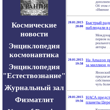
дополнен
Об этом 
«Имение А
20.01.2015
Быстрый рад
Космические
20:00
наблюдали в
новости
Междунар
первом н
реальног
Энциклопедия
авторы . .
космонавтика
20.01.2015
На Amazon п
19:58
Энциклопедия
за миллион д
Японский
"Естествознание"
предлагае
собственн
чуть боле
Журнальный зал
20.01.2015
НАСА предст
Физматлит
19:56
планеты Цер
Космичес