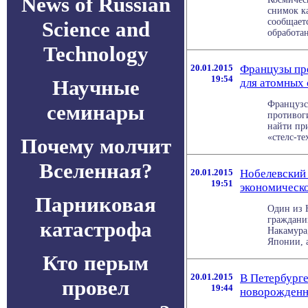
News of Russian
снимок к
сообщаетс
Science and
обработан
Technology
20.01.2015
Французы пр
19:54
Научные
для атомных
Французс
семинары
противог
найти пр
«стелс-те
Почему молчит
Вселенная?
20.01.2015
Нобелевский
19:51
экономическо
Парниковая
Один из 
граждани
катастрофа
Накамура
Японии, а
Кто перым
20.01.2015
В Петербурге
провел
19:44
новорожден