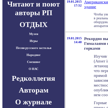
Читают и поют
19.01.2015
Американские
17:52
здание
авторы РП
Чтобы ув
в реальн
ОТДЫХ
оборудов
аппаратом
Музеи
19.01.2015
Рекордно вы
Игры
14:40
Гималаями 
Песни русского застолья
горками
Народное
Изучив 
(Anser 
Смешное
летающи
О НАС
что пер
прямой 
Редколлегия
зависим
местнос
Авторам
опублик
нем соо
О журнале
Горные 
птицы, 