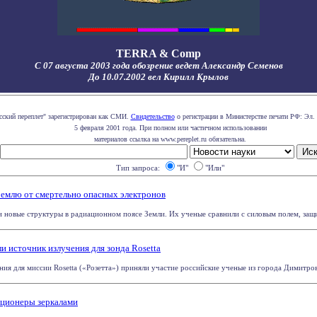
TERRA & Comp
С 07 августа 2003 года обозрение ведет Александр Семенов
До 10.07.2002 вел Кирилл Крылов
сский переплет" зарегистрирован как СМИ.
Свидетельство
о регистрации в Министерстве печати РФ: Эл. 
5 февраля 2001 года. При полном или частичном использовании
материалов ссылка на www.pereplet.ru обязательна.
Тип запроса:
"И"
"Или"
Землю от смертельно опасных электронов
новые структуры в радиационном поясе Земли. Их ученые сравнили с силовым полем, защищ
и источник излучения для зонда Rosetta
ия для миссии Rosetta («Розетта») приняли участие российские ученые из города Димитровг
иционеры зеркалами