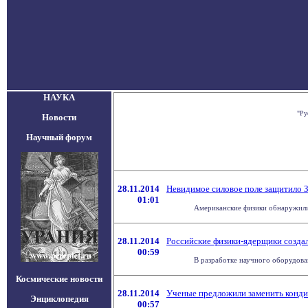
НАУКА
"Ру
Новости
Научный форум
28.11.2014
Невидимое силовое поле защитило 
01:01
Американские физики обнаружили 
28.11.2014
Российские физики-ядерщики создал
00:59
В разработке научного оборудован
Космические новости
28.11.2014
Ученые предложили заменить конд
Энциклопедия
00:57