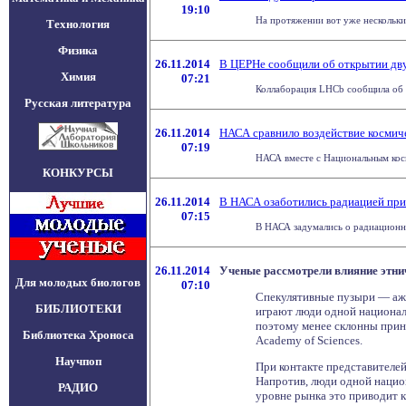
19:10
На протяжении вот уже нескольких
Технология
Физика
26.11.2014
В ЦЕРНе сообщили об открытии дв
Химия
07:21
Коллаборация LHCb сообщила об о
Русская литература
26.11.2014
НАСА сравнило воздействие космич
07:19
НАСА вместе с Национальным косм
КОНКУРСЫ
26.11.2014
В НАСА озаботились радиацией при
07:15
В НАСА задумались о радиационной
26.11.2014
Ученые рассмотрели влияние этни
Для молодых биологов
07:10
Спекулятивные пузыри — ажи
БИБЛИОТЕКИ
играют люди одной национал
поэтому менее склонны прини
Библиотека Хроноса
Academy of Sciences.
Научпоп
При контакте представителей
Напротив, люди одной национ
РАДИО
уровне рынка это приводит 