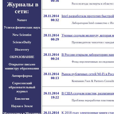
00:36
Журналы в
Раз в полгода эксперты в област
сети:
28.11.2014
Intel разработала прототип быстро
Nature
00:32
Лаборатория Intel совместно с И
Успехи физических наук
New Scientist
28.11.2014
Ученые создали молекулу, которая м
00:29
ScienceDaily
Производители чипсетов с каждым 
Discovery
28.11.2014
В России открыли лабораторию на
ОБРАЗОВАНИЕ
00:24
Фонд перспективных исследований
Открытое письмо
министру образования
28.11.2014
Рынок публичных сетей Wi-Fi в Рос
Антиреформа
00:13
Компания J’son & Partners Consul
Соросовский
образовательный
журнал
26.11.2014
В США создали пластик, разлагающи
19:22
Биология
Проблема переработки пластиковых
Науки о Земле
26.11.2014
К 2018 году электронные книги ста
Математика и Механика