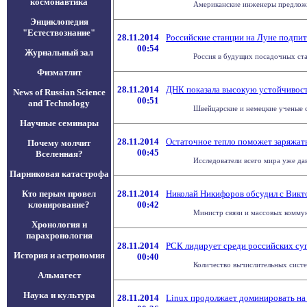
космонавтика
Американские инженеры предложил
Энциклопедия
"Естествознание"
28.11.2014
Российские станции на Луне подпи
00:54
Журнальный зал
Россия в будущих посадочных ста
Физматлит
28.11.2014
ДНК показала высокую устойчивост
News of Russian Science
00:51
and Technology
Швейцарские и немецкие ученые с
Научные семинары
28.11.2014
Остаточное тепло поможет заряжат
Почему молчит
00:45
Вселенная?
Исследователи всего мира уже да
Парниковая катастрофа
Кто перым провел
28.11.2014
Николай Никифоров обсудил с Викт
клонирование?
00:42
Министр связи и массовых коммун
Хронология и
парахронология
28.11.2014
РСК лидирует среди российских су
История и астрономия
00:40
Количество вычислительных систе
Альмагест
Наука и культура
28.11.2014
Linux продолжает доминировать на