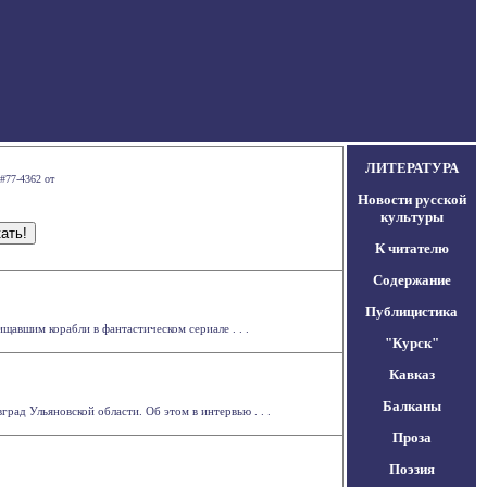
ЛИТЕРАТУРА
#77-4362 от
Новости русской
культуры
К читателю
Содержание
Публицистика
авшим корабли в фантастическом сериале . . .
"Курск"
Кавказ
Балканы
рад Ульяновской области. Об этом в интервью . . .
Проза
Поэзия