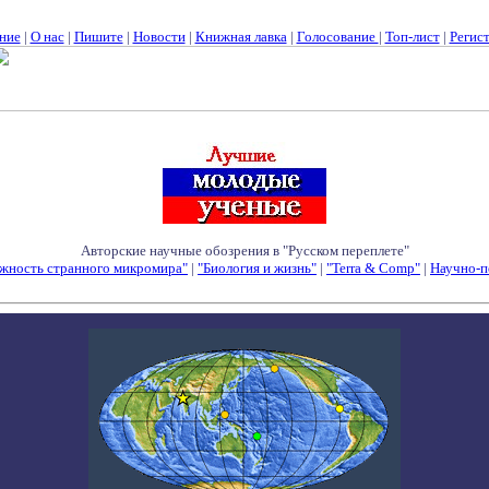
ние
|
О нас
|
Пишите
|
Новости
|
Книжная лавка
|
Голосование
|
Топ-лист
|
Регис
Авторские научные обозрения в "Русском переплете"
жность странного микромира"
|
"Биология и жизнь"
|
"Terra & Comp"
|
Научно-п
Семинары - Конференции - Симпозиумы - Конкурсы