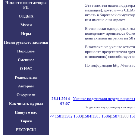
Читают и поют авторы
Эта гипотеза нашла подтвер
РП
малайцев), другой — в США (
играть в биржевой симулято
ОТДЫХ
кем именно они играют.
Музеи
В этнически однородных кол
поведение» проявилось более
Игры
цена активов на рынке на 58
Песни русского застолья
В заключение ученые отмети
Народное
приносят представители друг
отношениях) способствует о
Смешное
По информации http://lenta.r
О НАС
Редколлегия
Авторам
О журнале
26.11.2014
Ученые подсчитали передающиеся п
Как читать журнал
07:07
За десять секунд поцелуя от одно
Пишут о нас
<<
1581
|
1582
|
1583
|
1584
|
1585
|
1586
|
1587
|1588|
15
Тираж
РЕСУРСЫ