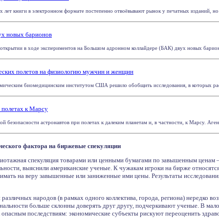
 лет книги в электронном формате постепенно отвоёвывают рынок у печатных изданий, но п
ух новых барионов
ткрытии в ходе экспериментов на Большом адронном коллайдере (БАК) двух новых барионов
еских полетов на физиологию мужчин и женщин
ическим биомедицинским институтом США решило обобщить исследования, в которых рассм
 полетах к Марсу
 безопасности астронавтов при полетах к далеким планетам и, в частности, к Марсу. Аген
ческого фактора на биржевые спекуляции
отажная спекуляция товарами или ценными бумагами по завышенным ценам —
ьности, выяснили американские ученые. К чужакам игроки на бирже относятс
мать на веру завышенные или заниженные ими цены. Результаты исследования 
 различных народов (в рамках одного коллектива, города, региона) нередко в
альности больше склонны доверять друг другу, подчеркивают ученые. В малом
к опасным последствиям: экономические субъекты рискуют переоценить здраво