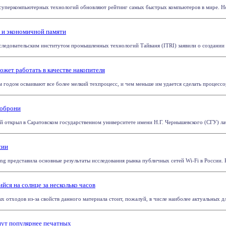
и суперкомпьютерных технологий обновляют рейтинг самых быстрых компьютеров в мире. Нов
й и экономичной памяти
сследовательским институтом промышленных технологий Тайваня (ITRI) заявили о создании м
ожет работать в качестве накопителя
годом осваивают все более мелкий техпроцесс, и чем меньше им удается сделать процессор
ноброни
 открыл в Саратовском государственном университете имени Н.Г. Чернышевского (СГУ) ла
сии
ting представила основные результаты исследования рынка публичных сетей Wi-Fi в России. 
йся на солнце за несколько часов
 отходов из-за свойств данного материала стоит, пожалуй, в числе наиболее актуальных для
нут популярнее печатных