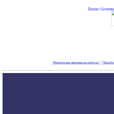
Портал
|
Содержа
"Физические явления на небесах"
|
"Неизбе