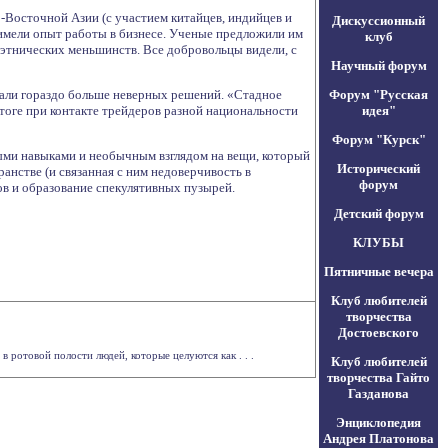
-Восточной Азии (с участием китайцев, индийцев и
Дискуссионный
 имели опыт работы в бизнесе. Ученые предложили им
клуб
 этнических меньшинств. Все добровольцы видели, с
Научный форум
мали гораздо больше неверных решений. «Стадное
Форум "Русская
итоге при контакте трейдеров разной национальности
идея"
Форум "Курск"
выми навыками и необычным взглядом на вещи, который
Исторический
анстве (и связанная с ним недоверчивость в
форум
в и образование спекулятивных пузырей.
Детский форум
КЛУБЫ
Пятничные вечера
Клуб любителей
творчества
Достоевского
 ротовой полости людей, которые целуются как . . .
Клуб любителей
творчества Гайто
Газданова
Энциклопедия
Андрея Платонова