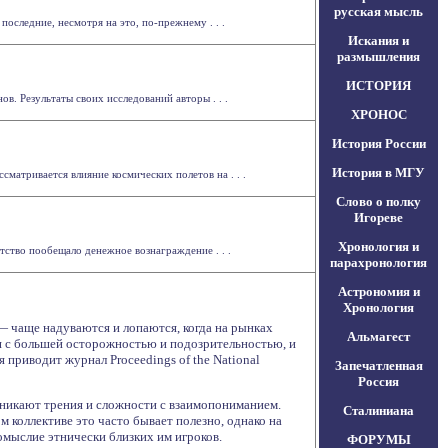
русская мысль
оследние, несмотря на это, по-прежнему . . .
Искания и
размышления
ИСТОРИЯ
. Результаты своих исследований авторы . . .
ХРОНОС
История России
История в МГУ
атривается влияние космических полетов на . . .
Слово о полку
Игореве
Хронология и
тство пообещало денежное вознаграждение . . .
парахронология
Астрономия и
Хронология
 чаще надуваются и лопаются, когда на рынках
Альмагест
я с большей осторожностью и подозрительностью, и
приводит журнал Proceedings of the National
Запечатленная
Россия
озникают трения и сложности с взаимопониманием.
Сталиниана
 коллективе это часто бывает полезно, однако на
мыслие этнически близких им игроков.
ФОРУМЫ