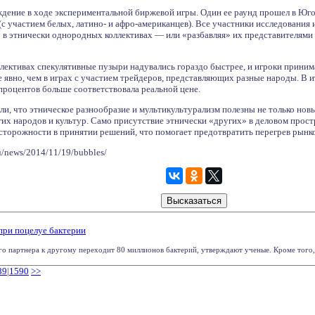
ждение в ходе экспериментальной биржевой игры. Один ее раунд прошел в Юго
с участием белых, латино- и афро-американцев). Все участники исследования
р в этнически однородных коллективах — или «разбавляя» их представителями
лективах спекулятивные пузыри надувались гораздо быстрее, и игроки прини
 явно, чем в играх с участием трейдеров, представляющих разные народы. В 
 процентов больше соответствовала реальной цене.
ли, что этническое разнообразие и мультикультурализм полезны не только но
их народов и культур. Само присутствие этнически «других» в деловом простр
сторожности в принятии решений, что помогает предотвратить перегрев рынко
u/news/2014/11/19/bubbles/
ри поцелуе бактерии
го партнера к другому переходит 80 миллионов бактерий, утверждают ученые. Кроме того, в
89
|
1590
>>