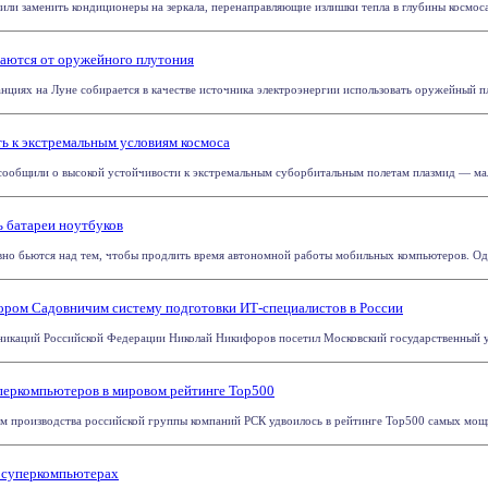
и заменить кондиционеры на зеркала, перенаправляющие излишки тепла в глубины космоса. 
таются от оружейного плутония
нциях на Луне собирается в качестве источника электроэнергии использовать оружейный пл
ь к экстремальным условиям космоса
ообщили о высокой устойчивости к экстремальным суборбитальным полетам плазмид — малы
ь батареи ноутбуков
вно бьются над тем, чтобы продлить время автономной работы мобильных компьютеров. Одни
ором Садовничим систему подготовки ИТ-специалистов в России
икаций Российской Федерации Николай Никифоров посетил Московский государственный уни
перкомпьютеров в мировом рейтинге Top500
м производства российской группы компаний РСК удвоилось в рейтинге Top500 самых мощн
 суперкомпьютерах