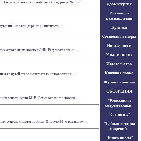
О новой технологии сообщается в журнале Nature . . .
Драматургия
Искания и
размышления
утоний. Об этом директор Института . . .
Критика
Сомнения и споры
Новые книги
х автономных молекул ДНК. Результаты своих . . .
У нас в гостях
Издательство
Книжная лавка
м из путей этого может стать использование . . .
Журнальный зал
ОБОЗРЕНИЯ
верситет имени М. В. Ломоносова, где провел . . .
"Классики и
современники"
"Слово о..."
ых суперкомпьютеров мира. В новую 44-ю редакцию . . .
"Тайная история
творений"
"Книга писем"