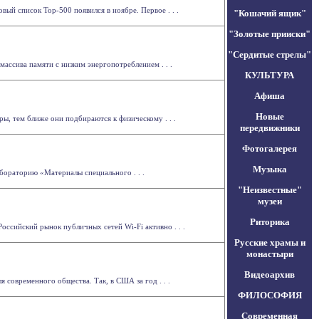
ый список Top-500 появился в ноябре. Первое . . .
"Кошачий ящик"
"Золотые прииски"
"Сердитые стрелы"
ассива памяти с низким энергопотреблением . . .
КУЛЬТУРА
Афиша
Новые
ы, тем ближе они подбираются к физическому . . .
передвижники
Фотогалерея
Музыка
бораторию «Материалы специального . . .
"Неизвестные"
музеи
Риторика
Российский рынок публичных сетей Wi-Fi активно . . .
Русские храмы и
монастыри
Видеоархив
 современного общества. Так, в США за год . . .
ФИЛОСОФИЯ
Современная