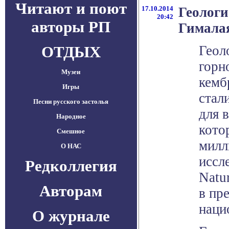
Читают и поют
17.10.2014
Геологи
20:42
авторы РП
Гималая
ОТДЫХ
Геол
горн
Музеи
кемб
Игры
стал
Песни русского застолья
для 
Народное
кото
Смешное
милл
О НАС
иссл
Редколлегия
Natu
Авторам
в пр
наци
О журнале