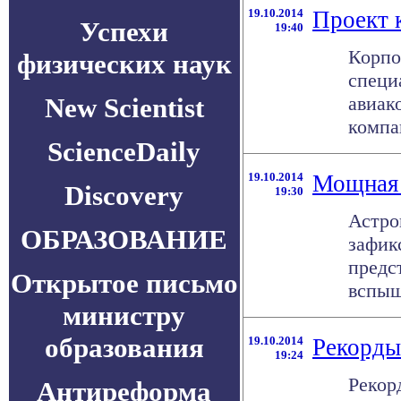
19.10.2014
Проект 
Успехи
19:40
Корпо
физических наук
специ
New Scientist
авиак
компак
ScienceDaily
19.10.2014
Мощная 
Discovery
19:30
Астро
ОБРАЗОВАНИЕ
зафик
предс
Открытое письмо
вспыш
министру
образования
19.10.2014
Рекорды
19:24
Рекор
Антиреформа