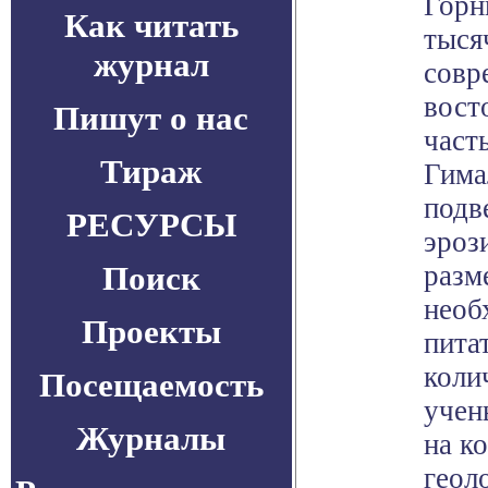
Горн
Как читать
тыся
журнал
совр
вост
Пишут о нас
част
Тираж
Гима
подв
РЕСУРСЫ
эроз
Поиск
разм
необ
Проекты
пита
коли
Посещаемость
учен
Журналы
на к
геол