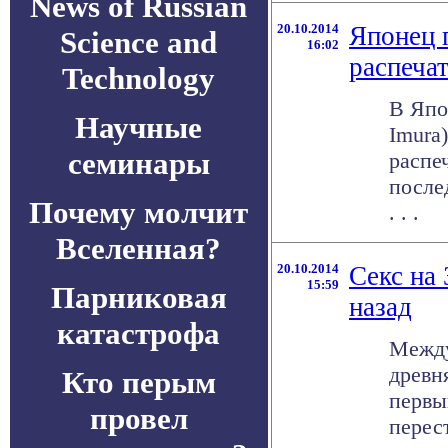
News of Russian
20.10.2014
Японец 
Science and
16:02
распеча
Technology
В Япо
Научные
Imura
семинары
распе
после
Почему молчит
. . .
Вселенная?
20.10.2014
Секс на
15:59
Парниковая
назад
катастрофа
Между
древня
Кто перым
первы
провел
перес