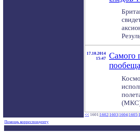
Брита
свиде
аксио
Резуль
17.10.2014
Самого 
15:47
пообеща
Космо
испол
полет
(МКС) 
<<
1601|
1602
|
1603
|
1604
|
1605
|
Помощь корреспонденту