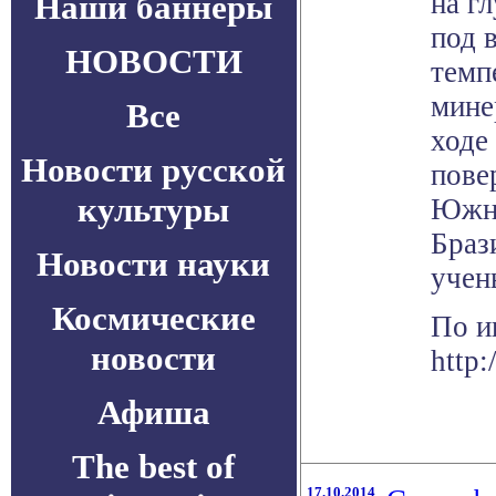
на г
Наши баннеры
под 
НОВОСТИ
темп
мине
Все
ходе
Новости русской
пове
культуры
Южно
Браз
Новости науки
учен
Космические
По и
новости
http:
Афиша
The best of
17.10.2014