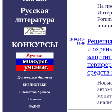
На пр
Русская
Интерн
литература
Forum
инициа
19.10.2014
Решения
КОНКУРСЫ
18:49
и охран
защитить
перифер
средств 
Для молодых биологов
Новые
БИБЛИОТЕКИ
автом
Библиотека Хроноса
монит
Научпоп
анали
РАДИО