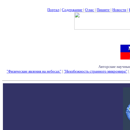
Портал
|
Содержание
|
О нас
|
Пишите
|
Новости
|
Авторские научные
"Физические явления на небесах"
|
"Неизбежность странного микромира"
|
Семинары - Конфе