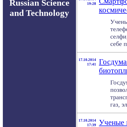
Смартфо
Russian Science
19:28
космиче
and Technology
Учены
телеф
селфи
себе п
17.10.2014
Госдума
17:41
биотопл
Госду
позво
транс
газ, э
17.10.2014
Ученые 
17:39