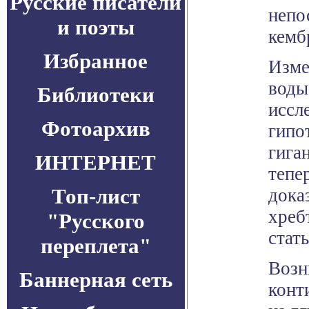
Русские писатели
непо
и поэты
кемб
Избранное
Изме
воды
Библиотеки
иссл
Фотоархив
гипо
гига
ИНТЕРНЕТ
тепе
Топ-лист
дока
хреб
"Русского
стать
переплета"
Возн
Баннерная сеть
конт