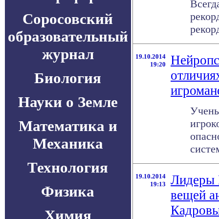
Всегд
Соросовский
рекор
рекорд
образовательный
журнал
19.10.2014
Нейропс
19:20
отличия
Биология
игроман
Науки о Земле
Учены
Математика и
игрок
опасн
Механика
систе
Технология
19.10.2014
Лидеры 
19:13
Физика
вещей а
Кадровы
Химия