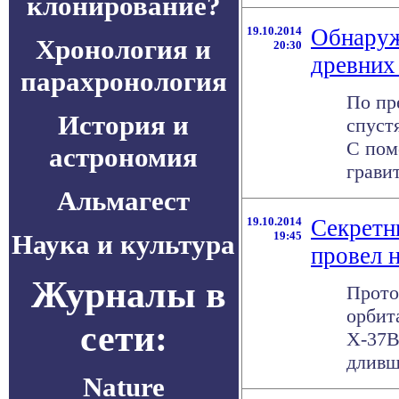
клонирование?
19.10.2014
Обнаруж
Хронология и
20:30
древних
парахронология
По пр
История и
спуст
С пом
астрономия
грави
Альмагест
19.10.2014
Секретн
Наука и культура
19:45
провел н
Журналы в
Прото
орбит
сети:
X-37B
дливше
Nature