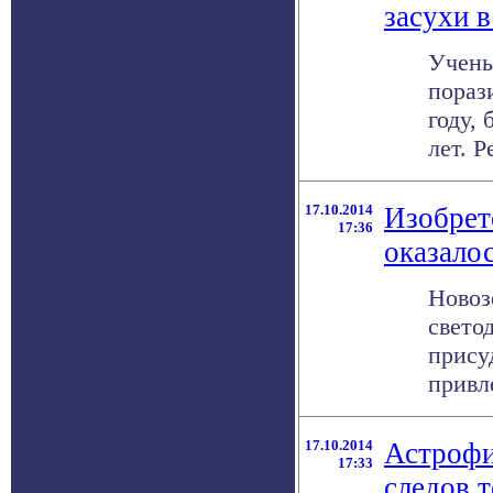
засухи 
Учены
пораз
году,
лет. Р
17.10.2014
Изобрет
17:36
оказало
Новоз
свето
прису
привле
17.10.2014
Астрофи
17:33
следов 