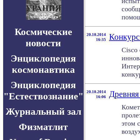
испыт
сообщ
помощи
Космические
20.10.2014
Конкурс
16:35
новости
Cisco
Энциклопедия
иннов
Интер
космонавтика
конкур
Энциклопедия
20.10.2014
Древняя
"Естествознание"
16:06
Комет
Журнальный зал
проле
этом 
Физматлит
возду