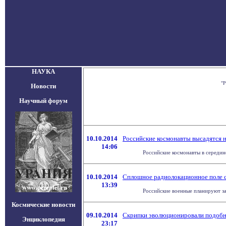
НАУКА
"Р
Новости
Научный форум
10.10.2014
Российские космонавты высадятся н
14:06
Российские космонавты в середине
10.10.2014
Сплошное радиолокационное поле со
13:39
Российские военные планируют за
Космические новости
09.10.2014
Скрипки эволюционировали подобн
Энциклопедия
23:17