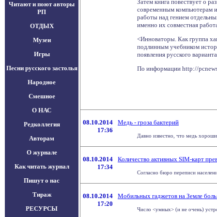
Затем книга повествует о ра
Читают и поют авторы
современным компьютерам и 
РП
работы над гением отдельных
именно их совместная работ
ОТДЫХ
<Инноваторы. Как группа ха
Музеи
подлинным учебником истори
Игры
появления русского варианта
Песни русского застолья
По информации http://pcnews
Народное
Смешное
О НАС
08.10.2014
Медь - гроза бактерий
Редколлегия
17:36
Давно известно, что медь хороший
Авторам
О журнале
08.10.2014
Количество активных SIM-карт пре
Как читать журнал
17:34
Согласно бюро переписи населения
Пишут о нас
Тираж
08.10.2014
Мобильных гаджетов на Земле боль
17:20
РЕСУРСЫ
Число <умных> (и не очень) устро