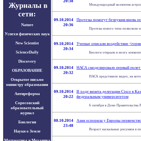
20:38
Журналы в
Международный коллектив астрофи
сети:
09.10.2014
Протезы помогут безруким вновь п
Nature
20:36
Протезы нового типа позволили ин
Успехи физических наук
New Scientist
09.10.2014
Ученые описали воздействие <горм
20:34
ScienceDaily
Биологи открыли в мозгу млекопи
Discovery
09.10.2014
НАСА смоделировало первый полет 
ОБРАЗОВАНИЕ
20:32
НАСА представило видео, на кото
Открытое письмо
министру образования
09.10.2014
В ходе визита делегации Cisco в К
Антиреформа
20:22
федеральным университетом
Соросовский
6 октября в Доме Правительства Р
образовательный
журнал
08.10.2014
Азия оспорила у Европы первенство
Биология
23:48
Возраст наскальных рисунков в пе
Науки о Земле
Математика и Механика