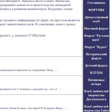
нем Интернете. Нашлось место в книге Айзексона
Сталиниана
одчеркивает важность и превосходство командной
бизнеса в развитии компьютеров. На ранних этапах
ФОРУМЫ
Дискуссионный
е так много информации об Apple, но при этом является
клуб
ает значительную роль. К сожалению, пока о сроках
Научный форум
puterov_i_interneta-571962.html
Форум "Русская
идея"
Форум "Курск"
Исторический
форум
Детский форум
уменьшается вероятность отравления. Медь . . .
КЛУБЫ
Пятничные
вечера
вается на 2 человека, а каждый год - на 1,2 . . .
Клуб любителей
творчества
Достоевского
Клуб любителей
ов на Земле больше, чем людей Если верить Бюро . . .
творчества Гайто