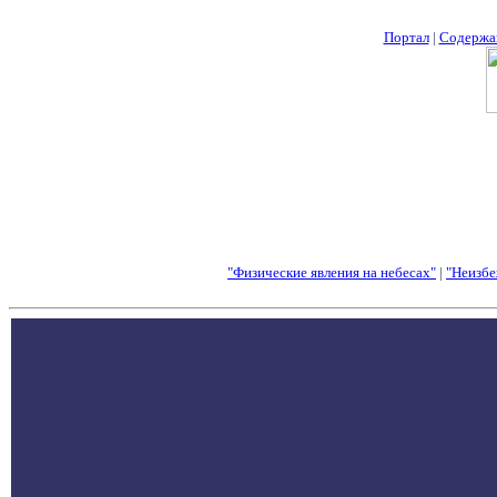
Портал
|
Содержа
"Физические явления на небесах"
|
"Неизбе