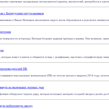
рунно-смычковых музыкальных инструментов (скрипок, виолончелей, контрабасов и альтов)
ли с Бермудским треугольником
ваненково в Ямало-Ненецком автономном округе могла образоваться в результате пневмохлоп
 Лютеции
 на поверхности астероида Лютеция большие ударные кратеры и канавы. Они возникли, скорее 
ечи
 которые живут в неволе и общаются только с дельфинами, научились специфическому языку 
 производителей ПК
ставщиком персональных компьютеров (ПК) по итогам третьего кваратал 2014 года, потесни
ивую из маленьких черных дыр
зиков обнаружил черную дыру, которая поглощает материю соседней звезды в десять раз бы
кую нейтронную звезду