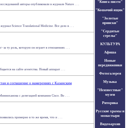
"Книга писем"
следований авторы опубликовали в журнале Nature . . .
"Кошачий ящик"
"Золотые
прииски"
нал Science Translational Medicine. Все дело в . . .
"Сердитые
стрелы"
КУЛЬТУРА
за ту роль, которую он играет в отношениях . . .
Афиша
Новые
передвижники
ается на сайте агентства. Новый аппарат . . .
Фотогалерея
Музыка
стан и соглашение о намерениях с Казанским
"Неизвестные"
музеи
инниханова с делегацией компании Cisco. Во . . .
Риторика
Русские храмы и
монастыри
оявились примерно в то же время, что и . . .
Видеоархив