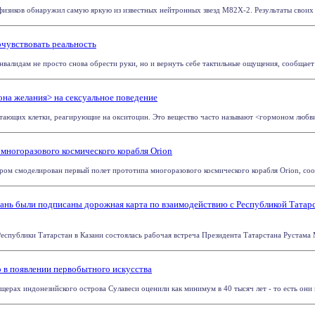
зиков обнаружил самую яркую из известных нейтронных звезд M82X-2. Результаты своих ис
очувствовать реальность
валидам не просто снова обрести руки, но и вернуть себе тактильные ощущения, сообщает жур
она желания> на сексуальное поведение
тающих клетки, реагирующие на окситоцин. Это вещество часто называют <гормоном любви> 
многоразового космического корабля Orion
ром смоделирован первый полет прототипа многоразового космического корабля Orion, сообщ
азань были подписаны дорожная карта по взаимодействию с Республикой Татар
еспублики Татарстан в Казани состоялась рабочая встреча Президента Татарстана Рустама М
 в появлении первобытного искусства
щерах индонезийского острова Сулавеси оценили как минимум в 40 тысяч лет - то есть они п