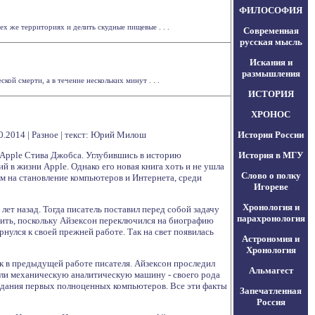
ФИЛОСОФИЯ
х же территориях и делить скудные пищевые . . .
Современная
русская мысль
Искания и
размышления
ой смерти, а в течение нескольких минут . . .
ИСТОРИЯ
ХРОНОС
0.2014 | Разное | текст: Юрий Милош
История России
 Apple Стива Джобса. Углубившись в историю
История в МГУ
й в жизни Apple. Однако его новая книга хоть и не ушла
Слово о полку
м на становление компьютеров и Интернета, среди
Игореве
Хронология и
лет назад. Тогда писатель поставил перед собой задачу
парахронология
вить, поскольку Айзексон переключился на биографию
улся к своей прежней работе. Так на свет появилась
Астрономия и
Хронология
как в предыдущей работе писателя. Айзексон проследил
Альмагест
дали механическую аналитическую машину - своего рода
здания первых полноценных компьютеров. Все эти факты
Запечатленная
Россия