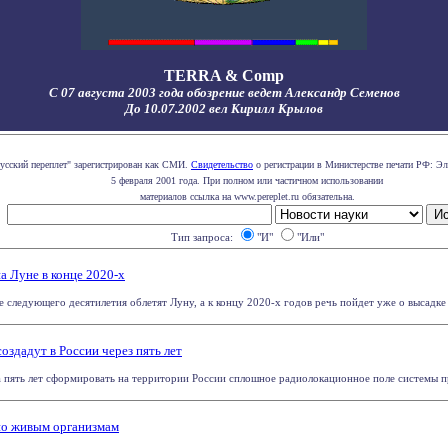
TERRA & Comp
С 07 августа 2003 года обозрение ведет Александр Семенов
До 10.07.2002 вел Кирилл Крылов
усский переплет" зарегистрирован как СМИ.
Свидетельство
о регистрации в Министерстве печати РФ: Эл
5 февраля 2001 года. При полном или частичном использовании
материалов ссылка на www.pereplet.ru обязательна.
Тип запроса:
"И"
"Или"
а Луне в конце 2020-х
 следующего десятилетия облетят Луну, а к концу 2020-х годов речь пойдет уже о высадке на
здадут в России через пять лет
 пять лет сформировать на территории России сплошное радиолокационное поле системы пр
о живым организмам