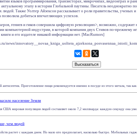
звитии языков программирования, транзисторах, микрочипах, видеоиграх и ран
актуальному этапу в истории Глобальной паутины. Писатель неоднократно п
 людей. Также Уолтер Айзексон рассказывает о роли правительства, ученых и 
а позволила добиться впечатляющих успехов.
керов, гениев и гиков совершила цифровую революцию>, возможно, содержит н
и компьютерной индустрии, в которой компания двух Стивов по-прежнему игр
 книги и его издателе никакой информации нет. [MacRumors]
.ru/news/innovatory__novaa_kniga_uoltera_ajzeksona_posvasennaa_istorii_kom
 антисептик. Приготовление пищи рекомендуется именно в посуде из этого метала, так как 
высило население Земли
 США мировая популяция людей составляет около 7,2 миллиарда: каждую секунду она увеличи
ше, чем людей
йств растет с каждым днем. Но мало кто предполагает, насколько быстро. Мобильных гаджет