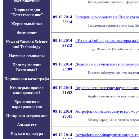
космонавтика
Исследования изменений формы ст
Энциклопедия
"Естествознание"
09.10.2014
Загадочную воронку на Ямале связа
23:14
Журнальный зал
Загадочная воронка около села Бо
Физматлит
09.10.2014
<Розетта> обнаружила кратеры на
News of Russian Science
23:12
and Technology
Зонд <Розетта> (Rosetta) заметил
Научные семинары
09.10.2014
Дельфины обучили косаток своей р
Почему молчит
23:09
Вселенная?
Биологи обнаружили, что косатки,
Парниковая катастрофа
Кто перым провел
09.10.2014
Apple вошла в пятерку крупнейших
клонирование?
21:52
Apple стала пятым по величине по
Хронология и
парахронология
09.10.2014
Астрофизики нашли самую прожорл
История и астрономия
20:41
Международный коллектив астрофи
Альмагест
Наука и культура
09.10.2014
Астрофизики обнаружили самую яр