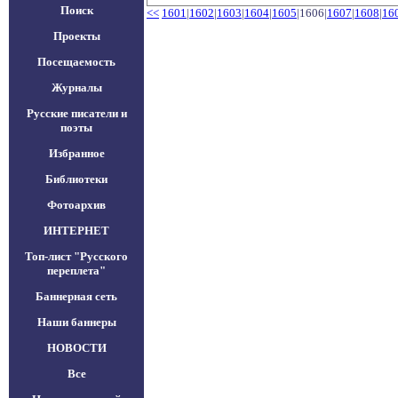
Поиск
<<
1601
|
1602
|
1603
|
1604
|
1605
|1606|
1607
|
1608
|
16
Проекты
Посещаемость
Журналы
Русские писатели и
поэты
Избранное
Библиотеки
Фотоархив
ИНТЕРНЕТ
Топ-лист "Русского
переплета"
Баннерная сеть
Наши баннеры
НОВОСТИ
Все