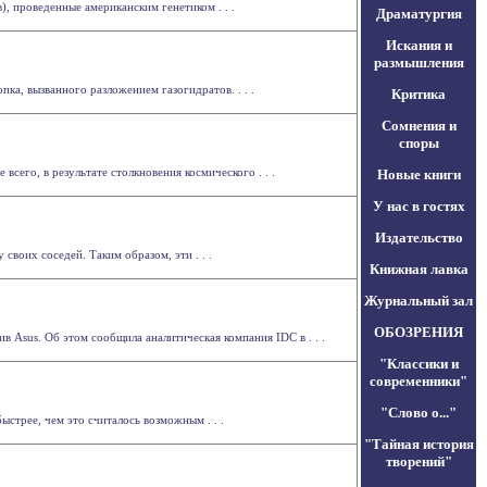
, проведенные американским генетиком . . .
Драматургия
Искания и
размышления
ка, вызванного разложением газогидратов. . . .
Критика
Сомнения и
споры
всего, в результате столкновения космического . . .
Новые книги
У нас в гостях
Издательство
своих соседей. Таким образом, эти . . .
Книжная лавка
Журнальный зал
ОБОЗРЕНИЯ
в Asus. Об этом сообщила аналитическая компания IDC в . . .
"Классики и
современники"
"Слово о..."
стрее, чем это считалось возможным . . .
"Тайная история
творений"