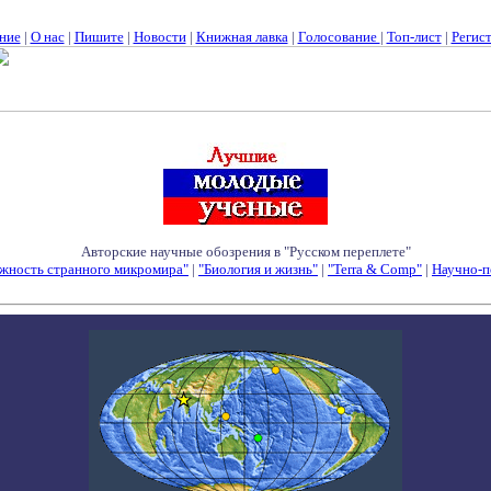
ние
|
О нас
|
Пишите
|
Новости
|
Книжная лавка
|
Голосование
|
Топ-лист
|
Регис
Авторские научные обозрения в "Русском переплете"
жность странного микромира"
|
"Биология и жизнь"
|
"Terra & Comp"
|
Научно-п
Семинары - Конференции - Симпозиумы - Конкурсы