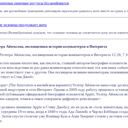
ицитные пищевые ресурсы без конфликтов
и, как крупнейшим травоядным динозаврам-зауроподам удавалось жить вместе на одних и те
ие человека продолжает жить
она (Великобритания) доказали, что сознание человека не отключается сразу после клиническ
ера Айзексона, посвященная истории компьютеров и Интернета
Уолтера Айзексона, посвященная истории компьютеров и Интернета 12:26, 7.1
естен нашим читателям, как писатель, ставший автором биографии основателя
сон впоследствии не раз давал комментарии относительно тех или иных событи
, но повествует уже о другом. Она посвящена великим инноваторам, повлиявши
ствует и Стив Джобс.
ры> (The Innovators в английском варианте) Уолтер Айзексон начал еще десять 
ной индустрии и сети Интернет. Однако в 2009 году работу пришлось остано
ой публикации официальной биографии основателя Apple, Уолтер Айзексон верн
ппа хакеров, гениев и гиков совершила цифровую революцию>.
ся должное внимание Apple и Стиву Джобсу, но их роль не столь значительна, 
 середины 19-го века, когда в 1840-е годы Ада Лавлейс и Чарльз Бэббидж соз
Затем спустя столетие уже Вэнивар Буш и Алан Тьюринг стояли у истоков со
е.