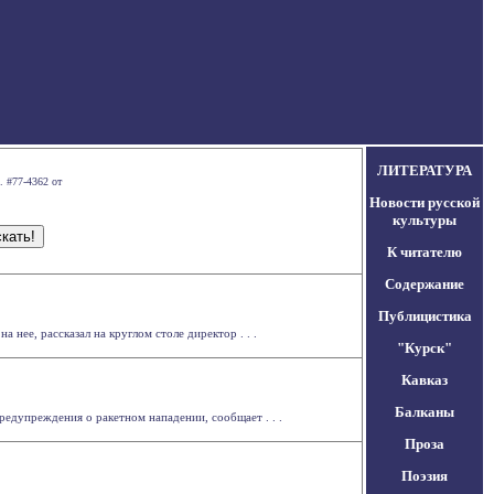
ЛИТЕРАТУРА
. #77-4362 от
Новости русской
культуры
К читателю
Содержание
Публицистика
 нее, рассказал на круглом столе директор . . .
"Курск"
Кавказ
Балканы
едупреждения о ракетном нападении, сообщает . . .
Проза
Поэзия