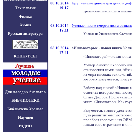
08.10.2014
Крупнейшие динозавры делили деф
Технология
19:17
Британские палеонтологи выяснил
Физика
Химия
08.10.2014
Ученые: после смерти мозга сознан
19:11
Русская литература
Ученые из Университета Саутгемпт
08.10.2014
<Инноваторы> - новая книга Уолт
17:41
КОНКУРСЫ
<Инноваторы> - новая книга 
Уолтер Айзексон хорошо изв
становления компании, Айзек
из мира высоких технологий
которых, разумеется, присут
Работу над книгой <Инновато
Для молодых биологов
осветить историю компьютер
Стива Джобса. После успешн
БИБЛИОТЕКИ
книга <Инноваторы. Как гру
Библиотека Хроноса
Разумеется, в книге уделяет
путь развития компьютеров с
Научпоп
прообраз современных ЭВМ. 
нашли свое отражение в книг
РАДИО