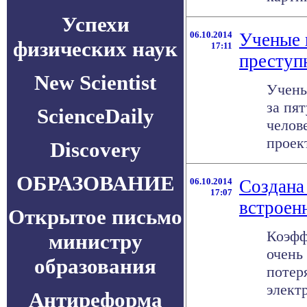
Успехи
06.10.2014
Ученые 
физических наук
17:11
преступ
New Scientist
Учены
за пя
ScienceDaily
челов
проект
Discovery
ОБРАЗОВАНИЕ
06.10.2014
Создана 
17:07
встроен
Открытое письмо
Коэфф
министру
очень
образования
потер
элект
Антиреформа