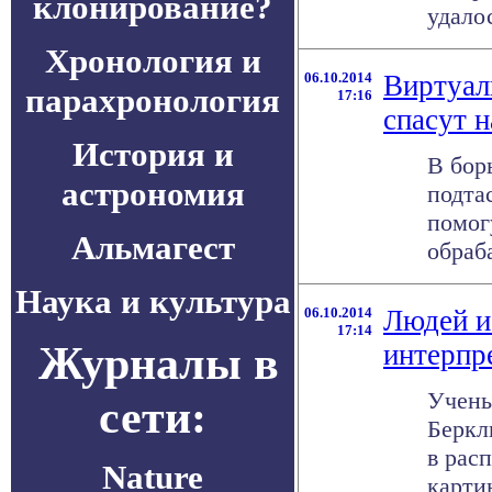
клонирование?
удало
Хронология и
06.10.2014
Виртуал
парахронология
17:16
спасут 
История и
В бор
астрономия
подта
помог
Альмагест
обраб
Наука и культура
06.10.2014
Людей и
17:14
Журналы в
интерпр
Учены
сети:
Беркл
в рас
Nature
картин