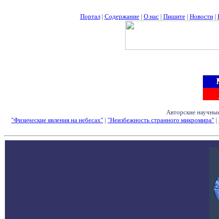
Портал
|
Содержание
|
О нас
|
Пишите
|
Новости
|
Авторские научные
"Физические явления на небесах"
|
"Неизбежность странного микромира"
|
Семинары - Конфе