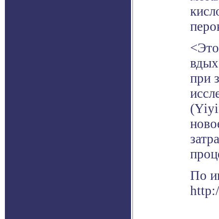
кисл
перо
<Это
вдых
при 
иссл
(Yiy
ново
затр
проц
По и
http: