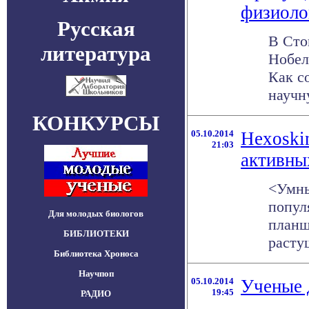
физиоло
Русская
В Сто
литература
Нобел
Как с
научн
КОНКУРСЫ
05.10.2014
Hexoski
21:03
активны
<Умны
попул
Для молодых биологов
планш
БИБЛИОТЕКИ
расту
Библиотека Хроноса
Научпоп
05.10.2014
Ученые 
19:45
РАДИО