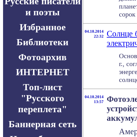
Русские писатели
плане
и поэты
сорок 
Избранное
04.10.2014
Солнце 
22:32
Библиотеки
электри
Фотоархив
Основ
г., с
ИНТЕРНЕТ
энерг
солнце
Топ-лист
"Русского
04.10.2014
Фотоэле
13:57
переплета"
устройс
аккуму
Баннерная сеть
Амер