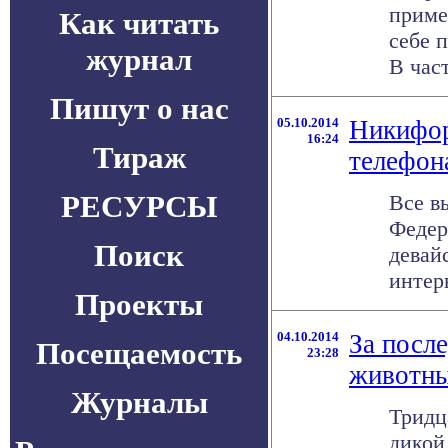
приме
Как читать
себе 
журнал
В част
Пишут о нас
05.10.2014
Никифор
16:24
Тираж
телефон
РЕСУРСЫ
Все в
Федер
Поиск
девай
интер
Проекты
04.10.2014
За посл
Посещаемость
23:28
животны
Журналы
Тридц
дикой