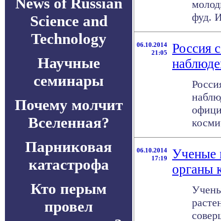
News of Russian
молод
фуд. И
Science and
Technology
06.10.2014
Россия 
21:05
Научные
наблюде
семинары
Росси
наблю
Почему молчит
офици
Вселенная?
космич
Парниковая
06.10.2014
Ученые 
17:19
катастрофа
органы 
Кто перым
Учены
расте
провел
совер