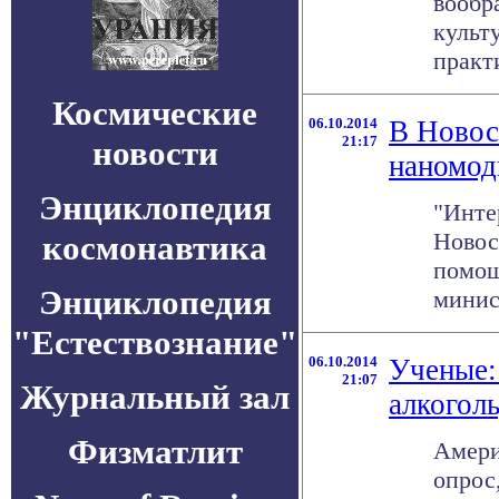
вообр
культ
практи
Космические
06.10.2014
В Новос
21:17
новости
наномод
Энциклопедия
"Инте
Новос
космонавтика
помощ
Энциклопедия
минист
"Естествознание"
06.10.2014
Ученые:
21:07
Журнальный зал
алкоголь
Физматлит
Амери
опрос