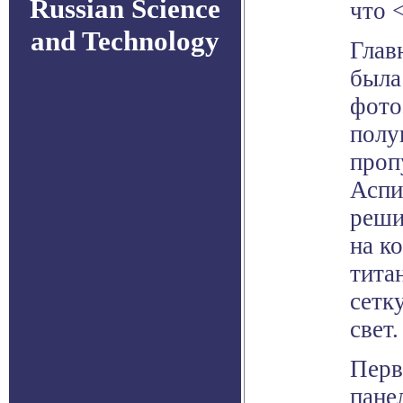
Russian Science
что 
and Technology
Глав
была
фото
полу
проп
Аспи
реши
на к
тита
сетк
свет.
Перв
пане