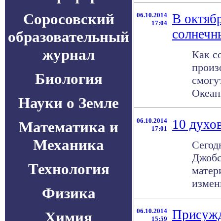
Соросовский
06.10.2014
В октяб
17:04
солнечн
образовательный
журнал
Как с
произ
Биология
смогу
Океани
Науки о Земле
06.10.2014
10 духо
Математика и
17:01
Механика
Сегод
Джобс
Технология
матер
измен
Физика
06.10.2014
Присужд
Химия
15:59