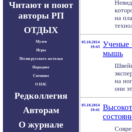
Невид
Читают и поют
котор
авторы РП
на пл
технол
ОТДЫХ
Музеи
05.10.2014
Ученые 
19:43
Игры
мышь
Песни русского застолья
Швейц
Народное
экспе
Смешное
на но
О НАС
они эт
Редколлегия
05.10.2014
Высокот
Авторам
19:41
состоян
О журнале
Совре