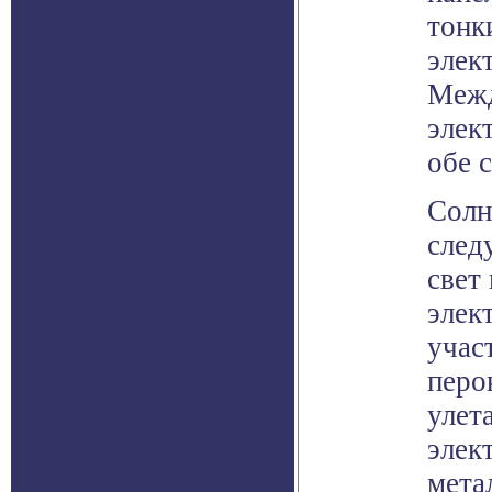
тонк
элект
Межд
элек
обе 
Солн
след
свет
элек
учас
перо
улет
элек
мета