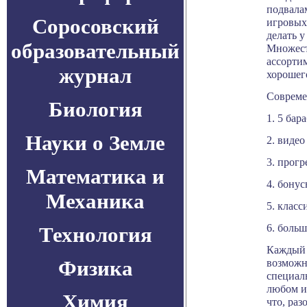
подвала
Соросовский
игровых
делать у
образовательный
Множест
ассорти
журнал
хорошег
Совреме
Биология
1. 5 ба
Науки о Земле
2. видео
3. прог
Математика и
4. бону
Механика
5. класс
6. больш
Технология
Каждый 
Физика
возможно
специал
любом и
Химия
что, ра