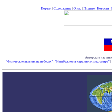
Портал
|
Содержание
|
О нас
|
Пишите
|
Новости
|
Авторские научные
"Физические явления на небесах"
|
"Неизбежность странного микромира"
|
Семинары - Конфе