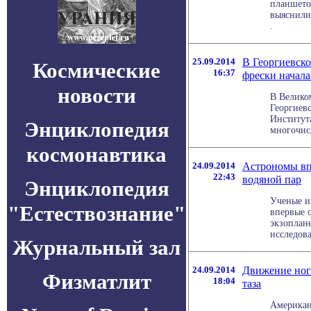
планшетов
выяснили 
.
25.09.2014
В Георгиевск
Космические
16:37
фрески начала
новости
В Велико
Георгиев
Институт
Энциклопедия
многочисл
космонавтика
24.09.2014
Астрономы вп
22:43
водяной пар
Энциклопедия
Ученые и
"Естествознание"
впервые 
экзоплане
исследова
Журнальный зал
24.09.2014
Движение ног
Физматлит
18:04
таза
Американ