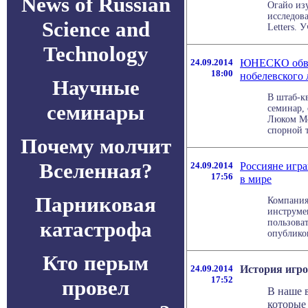
News of Russian
Огайо из
исследов
Science and
Letters. У
Technology
24.09.2014
ЮНЕСКО обви
18:00
нобелевского 
Научные
В штаб-к
семинары
семинар,
Люком Мо
спорной т
Почему молчит
Вселенная?
24.09.2014
Россияне игра
17:56
в мире
Парниковая
Компания 
инструме
катастрофа
пользова
опубликов
Кто перым
24.09.2014
История игр
17:52
провел
В наше 
которые