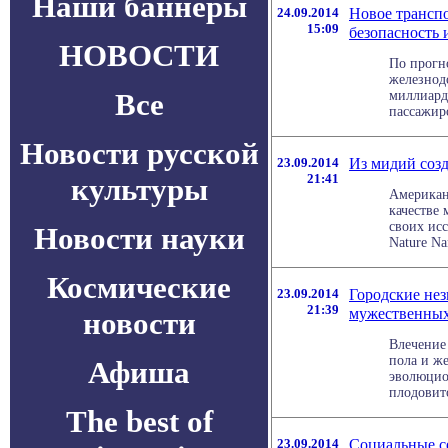
Наши баннеры
24.09.2014
Новое транспо
15:09
безопасность
НОВОСТИ
По прогн
железнод
Все
миллиард
пассажир
Новости русской
23.09.2014
Из мидий соз
21:41
культуры
Американ
качестве 
своих ис
Новости науки
Nature Nan
Космические
23.09.2014
Городские не
21:39
мужественны
новости
Влечение
пола и ж
Афиша
эволюцио
плодовито
The best of
23.09.2014
Социальные с