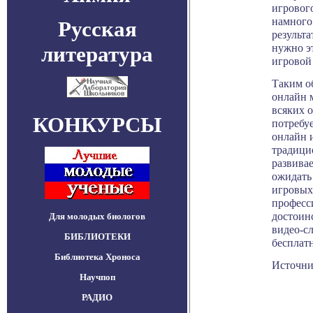
игровог
намного
Русская
результа
литература
нужно э
игровой 
Таким о
онлайн м
всяких о
КОНКУРСЫ
потребу
онлайн 
традици
развива
ожидать
игровых
професс
достоин
Для молодых биологов
видео-сл
БИБЛИОТЕКИ
бесплатн
Библиотека Хроноса
Источник:
Научпоп
РАДИО