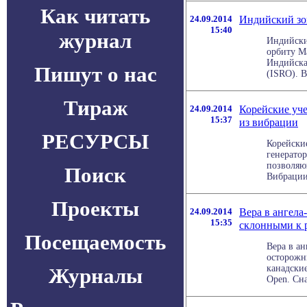
Как читать
24.09.2014
Индийский зо
15:40
журнал
Индийски
орбиту Ма
Индийска
Пишут о нас
(ISRO). В
Тираж
24.09.2014
Корейские уче
15:37
из вибрации
РЕСУРСЫ
Корейски
генератор
позволяю
Поиск
Вибрации,
Проекты
24.09.2014
Вера в ангела
15:35
склонными к 
Посещаемость
Вера в ан
осторожн
канадски
Журналы
Open. Сна