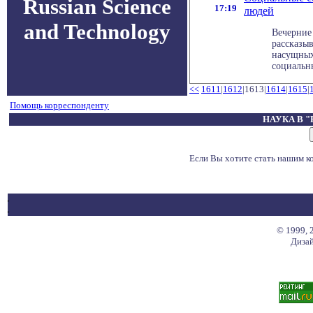
Russian Science
17:19
людей
and Technology
Вечерние 
рассказыв
насущных
социальны
<<
1611
|
1612
|1613|
1614
|
1615
|
Помощь корреспонденту
НАУКА В 
Если Вы хотите стать нашим 
© 1999, 
Дизай