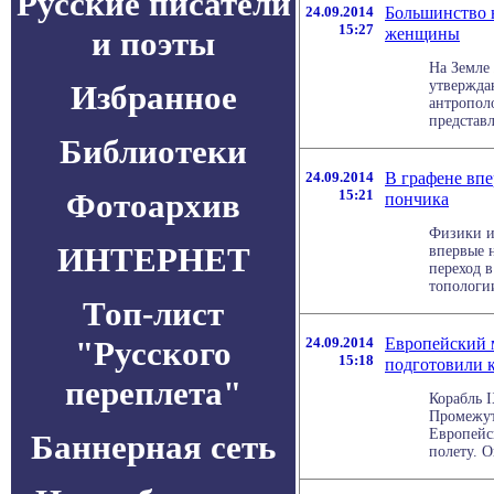
Русские писатели
24.09.2014
Большинство н
15:27
и поэты
женщины
На Земле
утвержда
Избранное
антропол
представл
Библиотеки
24.09.2014
В графене вп
Фотоархив
15:21
пончика
Физики и
ИНТЕРНЕТ
впервые 
переход 
топологии
Топ-лист
"Русского
24.09.2014
Европейский 
15:18
подготовили к
переплета"
Корабль I
Промежут
Европейск
Баннерная сеть
полету. О