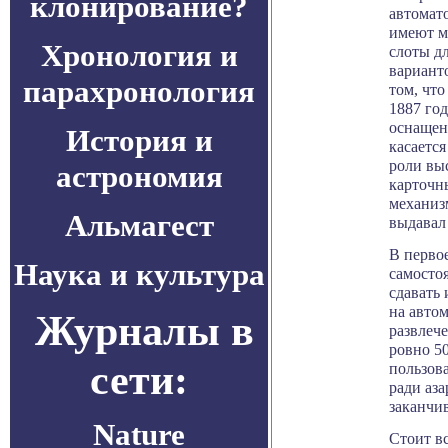
клонирование?
автомат
имеют м
Хронология и
слоты д
варианто
парахронология
том, что
1887 го
оснащен
История и
касается
роли вы
астрономия
карточн
механиз
Альмагест
выдавал
В перво
Наука и культура
самосто
сдавать 
на авто
Журналы в
развлече
ровно 5
сети:
пользов
ради аза
заканчи
Nature
Стоит в