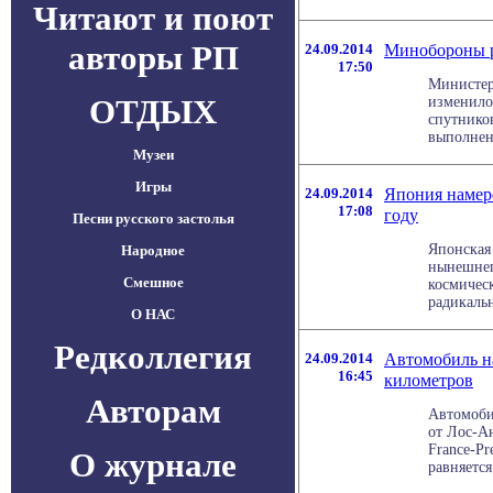
Читают и поют
авторы РП
24.09.2014
Минобороны р
17:50
Министер
ОТДЫХ
изменило
спутнико
выполненн
Музеи
Игры
24.09.2014
Япония намере
17:08
году
Песни русского застолья
Японская
Народное
нынешнег
Смешное
космическ
радикальн
О НАС
Редколлегия
24.09.2014
Автомобиль на
16:45
километров
Авторам
Автомоби
от Лос-А
France-Pr
О журнале
равняется 