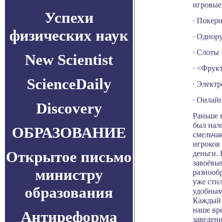
игровые
Успехи
∙ Покерн
физических наук
∙ Однору
∙ Слоты
New Scientist
∙ <Фрук
ScienceDaily
∙ Электр
∙ Онлайн
Discovery
Раньше 
был нал
ОБРАЗОВАНИЕ
смельча
игроков 
Открытое письмо
деньги. 
завоёвы
министру
разнообр
уже сти
образования
удобным
Каждый 
наше вре
Антиреформа
заведен