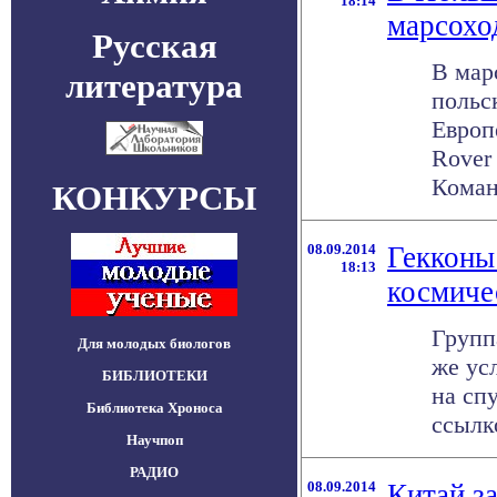
18:14
марсохо
Русская
В мар
литература
польс
Европ
Rover 
Команд
КОНКУРСЫ
08.09.2014
Гекконы
18:13
космиче
Групп
Для молодых биологов
же ус
БИБЛИОТЕКИ
на сп
Библиотека Хроноса
ссылк
Научпоп
РАДИО
08.09.2014
Китай з