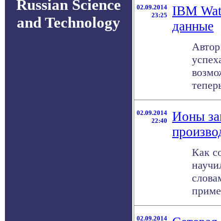
Russian Science
02.09.2014
IBM Wat
23:25
and Technology
данные
Автор
успех
возмо
теперь
02.09.2014
Ионы за
22:40
произво
Как с
научи
слова
приме
02.09.2014