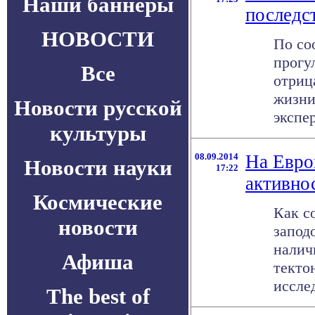
Наши баннеры
последс
НОВОСТИ
По со
прогу
Все
отриц
жизни
Новости русской
экспер
культуры
08.09.2014
На Евро
Новости науки
17:22
активно
Космические
Как с
новости
запод
налич
Афиша
текто
исслед
The best of