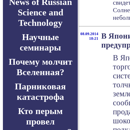
News of Russian
свиде
Солне
Science and
небол
Technology
08.09.2014
В Япон
Научные
18:21
предупр
семинары
В Яп
Почему молчит
торг
Вселенная?
сист
толч
Парниковая
земл
катастрофа
сооб
Кто перым
прод
провел
шоко
подк