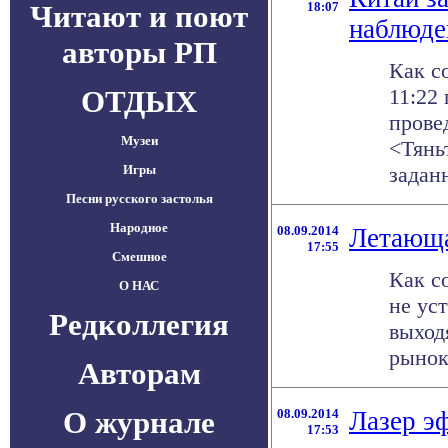
Читают и поют
18:07
наблюде
авторы РП
Как со
ОТДЫХ
11:22
прове
Музеи
<Тянь
Игры
заданн
Песни русского застолья
Народное
08.09.2014
Летающа
17:55
Смешное
Как с
О НАС
не ус
Редколлегия
выход
рынок
Авторам
О журнале
08.09.2014
Лазер э
17:53