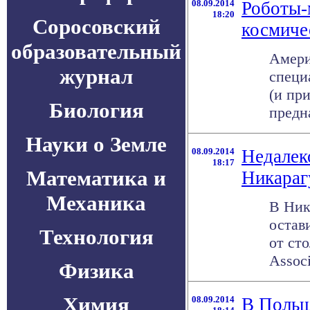
08.09.2014
Роботы-
18:20
Соросовский
космиче
образовательный
Амери
журнал
специ
(и пр
Биология
предн
Науки о Земле
08.09.2014
Недалек
18:17
Математика и
Никараг
Механика
В Ник
остав
Технология
от ст
Associ
Физика
Химия
08.09.2014
В Польш