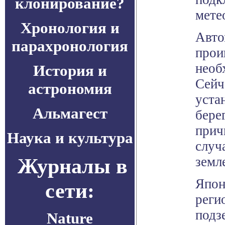
клонирование?
мете
Хронология и
Авто
парахронология
прои
необ
История и
Сейч
астрономия
уста
Альмагест
бере
прич
Наука и культура
случ
Журналы в
земл
Япон
сети:
реги
подз
Nature