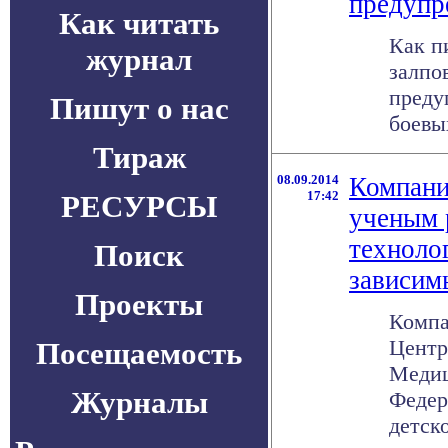
предупр
Как читать
Как п
журнал
залпов
преду
Пишут о нас
боевых
Тираж
08.09.2014
Компани
17:42
РЕСУРСЫ
ученым 
технолог
Поиск
зависим
Проекты
Компа
Центр
Посещаемость
Медиц
Журналы
Федер
детско