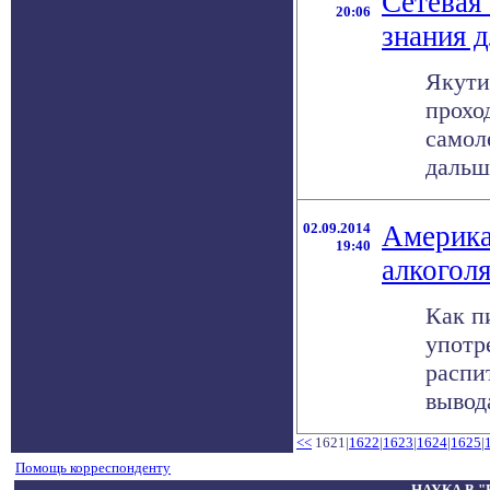
Сетевая
20:06
знания 
Якути
прохо
самол
дальше
02.09.2014
Америка
19:40
алкогол
Как п
употр
распи
вывод
<<
1621|
1622
|
1623
|
1624
|
1625
|
Помощь корреспонденту
НАУКА В 