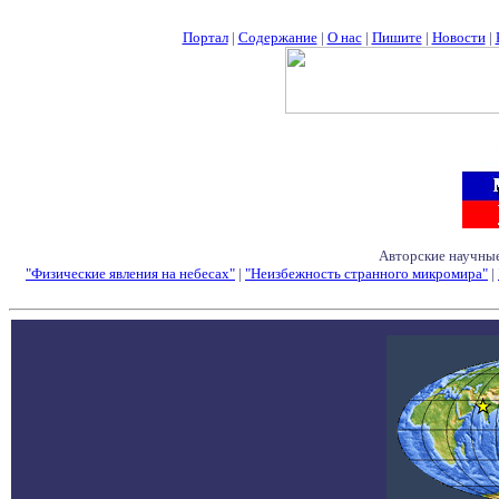
Портал
|
Содержание
|
О нас
|
Пишите
|
Новости
|
Авторские научные
"Физические явления на небесах"
|
"Неизбежность странного микромира"
|
Семинары - Конфе