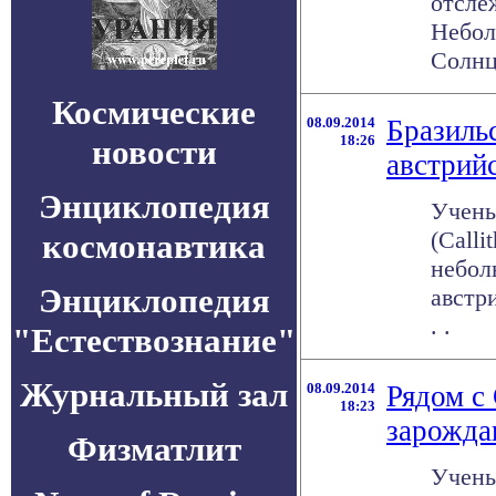
отсле
Небол
Солнц
Космические
08.09.2014
Бразиль
18:26
новости
австрий
Энциклопедия
Учены
(Calli
космонавтика
небол
Энциклопедия
австр
. .
"Естествознание"
Журнальный зал
08.09.2014
Рядом с
18:23
зарожда
Физматлит
Учены