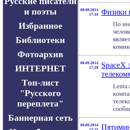
Русские писатели
и поэты
08.09.2014
Физики 
17:34
По ин
Избранное
челов
Библиотеки
являе
комикс
Фотоархив
08.09.2014
SpaceX 
ИНТЕРНЕТ
17:28
телеком
Топ-лист
Lenta
"Русского
компа
телек
переплета"
сообща
Баннерная сеть
08.09.2014
Пятимин
17:25