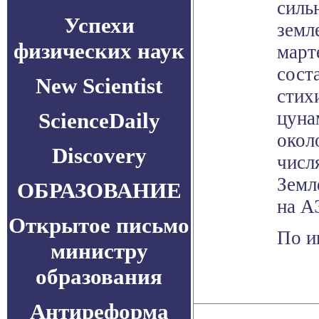
силь
Успехи
земл
физических наук
март
соста
New Scientist
стих
цуна
ScienceDaily
окол
Discovery
числ
Земл
ОБРАЗОВАНИЕ
на А
Открытое письмо
По и
министру
образования
Антиреформа