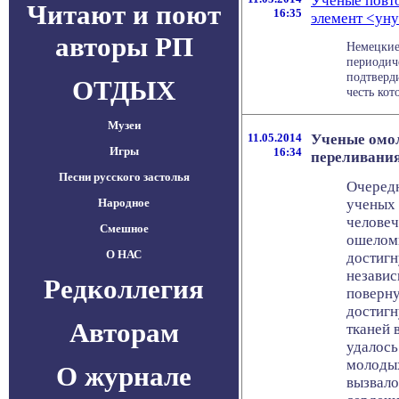
Ученые повт
Читают и поют
16:35
элемент <ун
авторы РП
Немецкие
периодич
подтверд
ОТДЫХ
честь кото
Музеи
11.05.2014
Ученые омо
Игры
16:34
переливания
Песни русского застолья
Очеред
Народное
ученых 
человеч
Смешное
ошеломи
О НАС
достигн
независ
Редколлегия
поверну
достигн
Авторам
тканей 
удалось
молодых
О журнале
вызвало