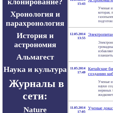
клонирование?
Астрономы на
15:43
Ученые и
Хронология и
которая, 
газопылев
парахронология
подготовле
История и
12.05.2014
Электропитан
13:55
астрономия
Электрон
громадны
избавляю
Альмагест
планшеты 
Наука и культура
11.05.2014
Китайские би
17:49
созданию ки
Журналы в
Ученые и
науки со
нервных 
сети:
жидкомета
Nature
11.05.2014
Ученые доказ
17:05