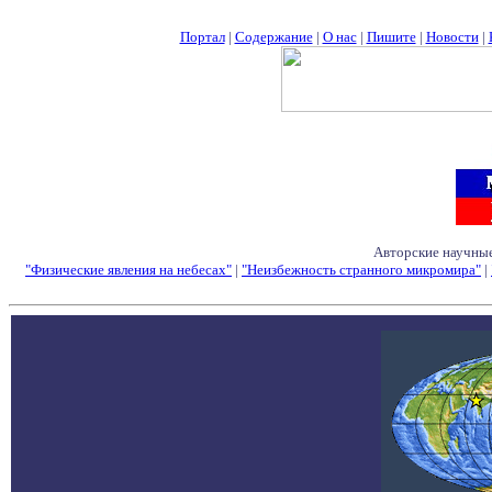
Портал
|
Содержание
|
О нас
|
Пишите
|
Новости
|
Авторские научные
"Физические явления на небесах"
|
"Неизбежность странного микромира"
|
Семинары - Конфе