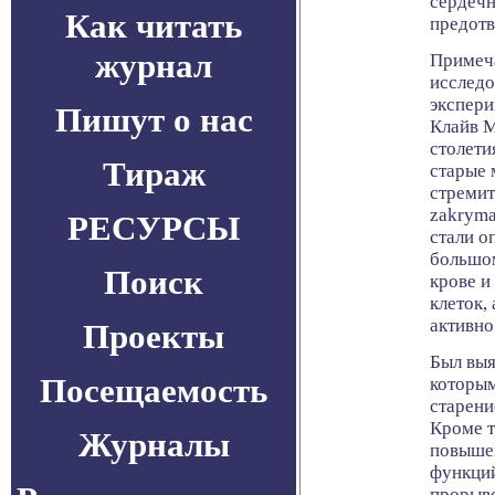
сердечн
Как читать
предотв
журнал
Примеча
исследо
экспери
Пишут о нас
Клайв М
столети
Тираж
старые 
стремит
zakryma
РЕСУРСЫ
стали о
большом
Поиск
крове и
клеток,
активно
Проекты
Был выя
Посещаемость
которым
старени
Кроме т
Журналы
повыше
функций
прорыво