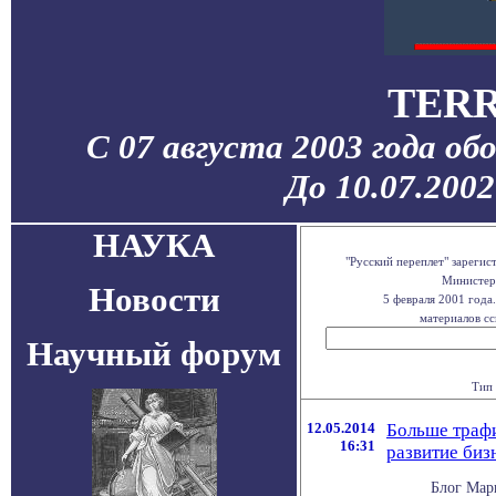
TERR
С 07 августа 2003 года об
До 10.07.200
НАУКА
"Русский переплет" зареги
Министерс
Новости
5 февраля 2001 года
материалов сс
Научный форум
Тип 
12.05.2014
Больше трафи
16:31
развитие биз
Блог Мар