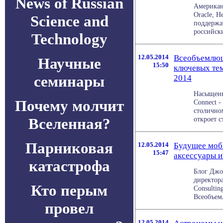
News of Russian
Американ
Oracle, H
Science and
поддержа
российски
Technology
12.05.2014
Всеобъемлющ
Научные
15:50
ключевых тем
семинары
2014
Насыщенн
Почему молчит
Connect -
столично
Вселенная?
откроет с
Парниковая
12.05.2014
Будущее моб
15:47
аксессуары и
катастрофа
Блог Джоз
директора
Кто перым
Consultin
Всеобъемл
провел
12.05.2014