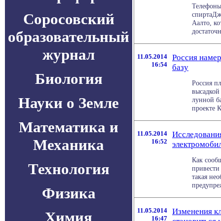
Телефоны
Соросовский
спиртаДж
Аалто, к
достаточно
образовательный
журнал
11.05.2014
Россия намер
16:54
базу
Биология
Россия п
высадкой
Науки о Земле
лунной ба
проекте К
Математика и
11.05.2014
Исследовани
Механика
16:52
электромоби
Как сооб
Технология
привести
такая не
предупреж
Физика
11.05.2014
Изменения кл
Химия
16:47