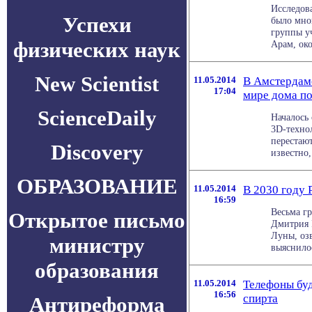
Исследова
Успехи
было мно
группы у
физических наук
Арам, окол
New Scientist
11.05.2014
В Амстердаме
17:04
мире дома п
ScienceDaily
Началось
3D-техно
перестают
Discovery
известно, 
ОБРАЗОВАНИЕ
11.05.2014
В 2030 году 
16:59
Весьма гр
Открытое письмо
Дмитрия 
Луны, оз
министру
выяснилос
образования
11.05.2014
Телефоны бу
16:56
спирта
Антиреформа