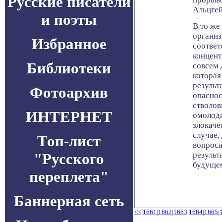
Русские писатели
Альцгей
и поэты
В то же
организ
Избранное
соотве
концент
Библиотеки
совсем 
которая
результ
Фотоархив
опаснос
стволов
ИНТЕРНЕТ
омолоди
злокаче
случае,
Топ-лист
вопроса
"Русского
результ
будуще
переплета"
Баннерная сеть
<<
1661
|
1662
|
1663
|
1664
|
1665
|