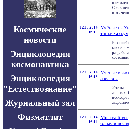
президен
Современ
и значени
Космические
12.05.2014
Учёные из Ун
16:19
тонкие аккум
новости
Как сооб
коллеги-
Энциклопедия
разработ
состоящий
космонавтика
12.05.2014
Ученые выяс
Энциклопедия
16:16
азиатов.
"Естествознание"
Ученые в
азиатов.В
исследов
Журнальный зал
академиче
Физматлит
12.05.2014
Microsoft вв
16:14
ближайшее в