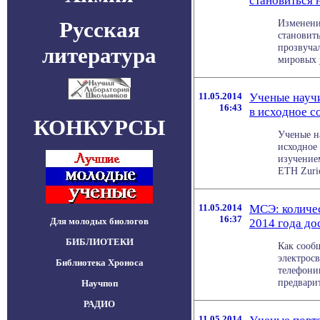
становиться 
Русская
Изменени
становит
прозвуча
литература
мировых у
11.05.2014
Ученые научи
16:43
в исходное с
КОНКУРСЫ
Ученые н
исходное
изучением
ETH Zuric
11.05.2014
МСЭ: количес
16:37
Для молодых биологов
2014 года до
БИБЛИОТЕКИ
Как сооб
электрос
Библиотека Хроноса
телефони
предварит
Научпоп
РАДИО
11.05.2014