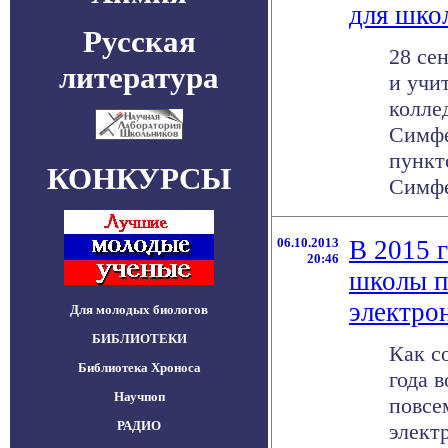
для шко
Русская
28 се
литература
и учи
колле
Симфе
пункт
КОНКУРСЫ
Симфер
06.10.2013
В 2015 
20:46
школы п
электро
Для молодых биологов
БИБЛИОТЕКИ
Как с
Библиотека Хроноса
года 
Научпоп
повсе
РАДИО
элект