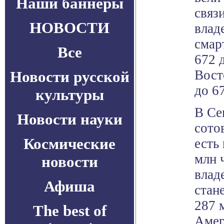
Наши баннеры
связ
НОВОСТИ
влад
смар
Все
672 
Вост
Новости русской
до 6
культуры
В Се
Новости науки
сото
Космические
есть
млн 
новости
влад
Афиша
стан
287 
The best of
Амер