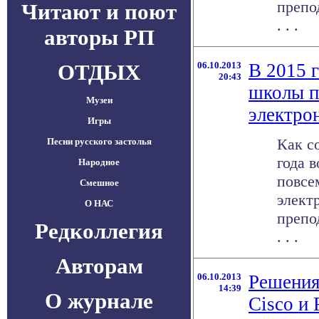
препо
Читают и поют
. . .
авторы РП
ОТДЫХ
06.10.2013
В 2015 
20:43
школы п
Музеи
электро
Игры
Как с
Песни русского застолья
года 
Народное
повсе
Смешное
элект
О НАС
препо
Редколлегия
. . .
Авторам
06.10.2013
Решения
14:39
О журнале
Cisco и