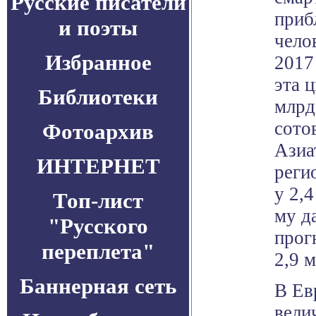
Русские писатели
приб
и поэты
чело
Избранное
2017
эта 
Библиотеки
млрд
сото
Фотоархив
Азиа
ИНТЕРНЕТ
реги
у 2,
Топ-лист
му д
"Русского
прог
переплета"
2,9 
Баннерная сеть
В Ев
вели