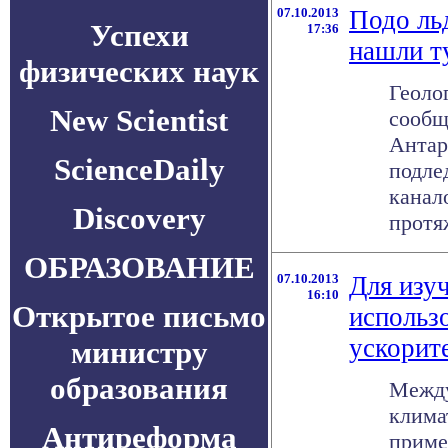
07.10.2013
Подо ль
Успехи
17:36
нашли т
физических наук
Геоло
New Scientist
сообщ
Антар
ScienceDaily
подле
канал
Discovery
протяж
ОБРАЗОВАНИЕ
07.10.2013
Для изу
16:10
Открытое письмо
использ
ускорит
министру
образования
Между
клима
Антиреформа
приме