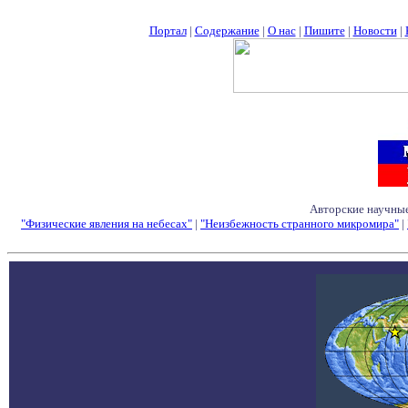
Портал
|
Содержание
|
О нас
|
Пишите
|
Новости
|
Авторские научные
"Физические явления на небесах"
|
"Неизбежность странного микромира"
|
Семинары - Конфе