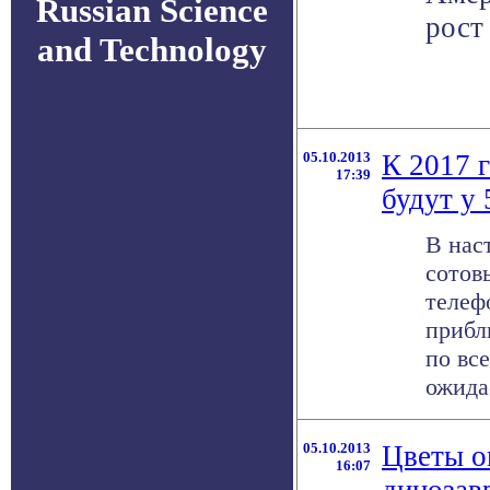
Russian Science
рост
and Technology
05.10.2013
К 2017 
17:39
будут у
В нас
сотов
телеф
прибл
по все
ожидае
05.10.2013
Цветы о
16:07