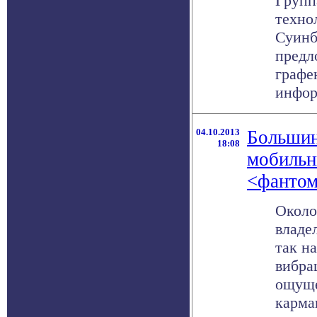
Групп
техно
Суинб
предл
графе
инфор
04.10.2013
Большин
18:08
мобильн
<фантом
Около
владе
так н
вибра
ощуще
карман