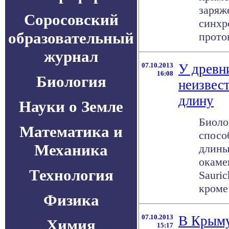
заряж
Соросовский
синхр
образовательный
прото
журнал
07.10.2013
У древн
16:08
Биология
неизвес
длину
Науки о Земле
Биоло
Математика и
спосо
Механика
длины
окаме
Технология
Sauric
кроме 
Физика
07.10.2013
В Крыму
Химия
15:17