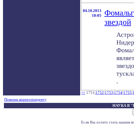
04.10.2013
Фомальг
18:05
звездой
Астр
Нидер
Фомал
являе
звезд
тускла
.
<<
1751|
1752
|
1753
|
1754
|
1755
|
Помощь корреспонденту
НАУКА В 
Если Вы хотите стать нашим 