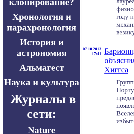
клонирование?
лауре
физио
Хронология и
году 
механ
парахронология
везику
История и
07.10.2013
Барион
астрономия
17:41
объясни
Альмагест
Хиггса
Наука и культура
Групп
Порту
Журналы в
предл
появл
сети:
Вселе
избыт
Nature