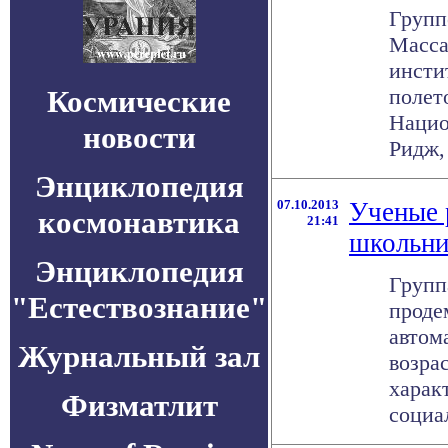
Групп
Масса
инсти
Космические
полет
Нацио
новости
Ридж,
Энциклопедия
07.10.2013
Ученые 
космонавтика
21:41
школьни
Энциклопедия
Групп
"Естествознание"
проде
автом
Журнальный зал
возра
харак
Физматлит
социал