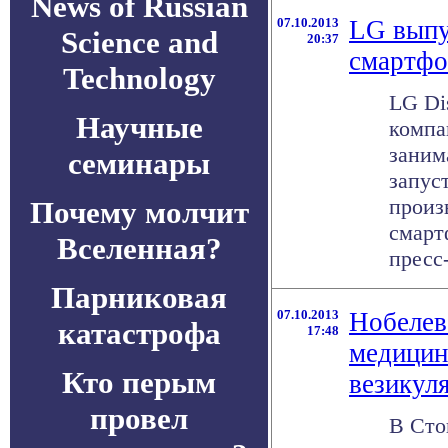
News of Russian
07.10.2013
LG выпу
Science and
20:37
смартфо
Technology
LG Di
Научные
компа
заним
семинары
запус
произ
Почему молчит
смарт
Вселенная?
пресс-
Парниковая
07.10.2013
Нобелев
катастрофа
17:48
медицин
Кто перым
везикул
провел
В Сто