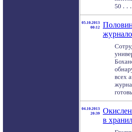
50 . . .
05.10.2013
Половин
00:12
журнало
Сотру
униве
Бохан
обнар
всех 
журна
готовы 
04.10.2013
Окислен
20:39
в храни