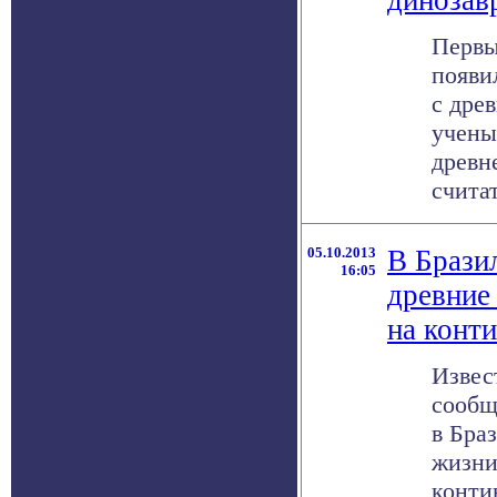
динозав
Первы
появи
с дре
учены
древн
считат
05.10.2013
В Брази
16:05
древние
на конт
Извес
сообщ
в Бра
жизни
конти