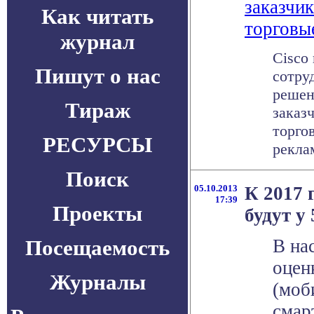
заказчи
Как читать
торговы
журнал
Cisco
Пишут о нас
сотру
решен
Тираж
заказ
торго
РЕСУРСЫ
реклам
Поиск
05.10.2013
К 2017 
17:39
Проекты
будут у
Посещаемость
В на
оцен
Журналы
(моб
смар