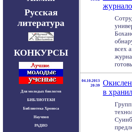
журнало
Русская
Сотру
литература
униве
Бохан
обнар
всех 
КОНКУРСЫ
журна
готовы 
04.10.2013
Окислен
20:39
в храни
Для молодых биологов
БИБЛИОТЕКИ
Групп
Библиотека Хроноса
техно
Научпоп
Суинб
РАДИО
предл