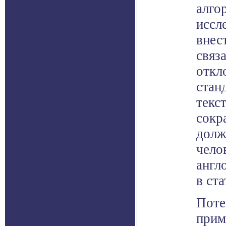
алго
иссл
внес
связ
откл
станд
текс
сокр
долж
чело
англ
в ста
Поте
прим