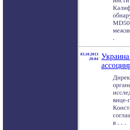
инсти
Калиф
обнар
MD50,
межзв
.
03.10.2013
Украина
20:04
ассоции
Дирек
орган
иссле
вице-
Конст
согла
в . . .