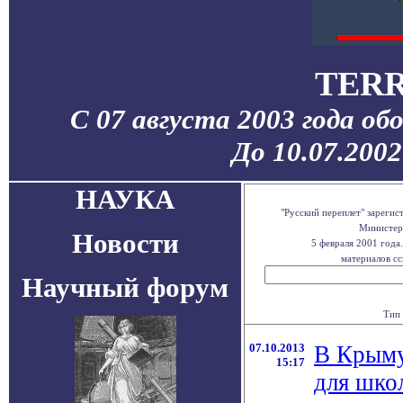
TERR
С 07 августа 2003 года об
До 10.07.200
НАУКА
"Русский переплет" зареги
Министерс
Новости
5 февраля 2001 года
материалов сс
Научный форум
Тип 
07.10.2013
В Крыму
15:17
для шко