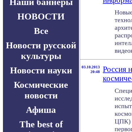
информа
Наши баннеры
Новые
НОВОСТИ
техно
архит
Все
распр
интел
Новости русской
видеок
культуры
03.10.2013
Россия 
Новости науки
20:48
космиче
Космические
Специ
новости
иссле
испыт
Афиша
космо
ЦПК) 
The best of
первог