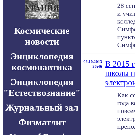
28 се
и учи
колле
Космические
Симфе
пункт
новости
Симфер
Энциклопедия
06.10.2013
В 2015 
космонавтика
20:46
школы п
Энциклопедия
электро
"Естествознание"
Как с
года 
Журнальный зал
повсе
элект
Физматлит
препо
. . .