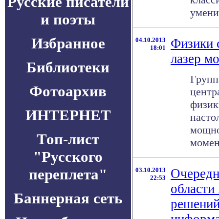
Русские писатели
умения
и поэты
Избранное
04.10.2013
Физики 
18:01
лазер м
Библиотеки
Групп
Фотоархив
центр
физик
ИНТЕРНЕТ
насто
мощно
Топ-лист
момент
"Русского
переплета"
03.10.2013
Очередн
22:53
области
Баннерная сеть
решений