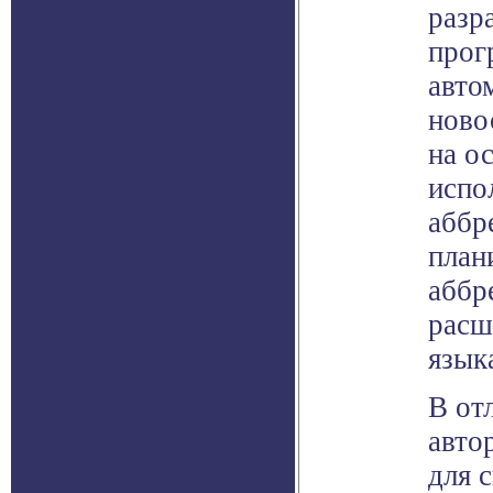
разр
прог
авто
ново
на о
испо
аббр
план
аббр
расш
язык
В от
авто
для 