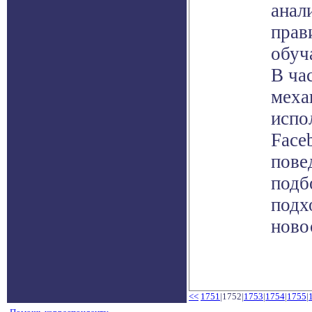
анал
прав
обуч
В ча
меха
испо
Face
пове
подб
подх
ново
<<
1751
|1752|
1753
|
1754
|
1755
|