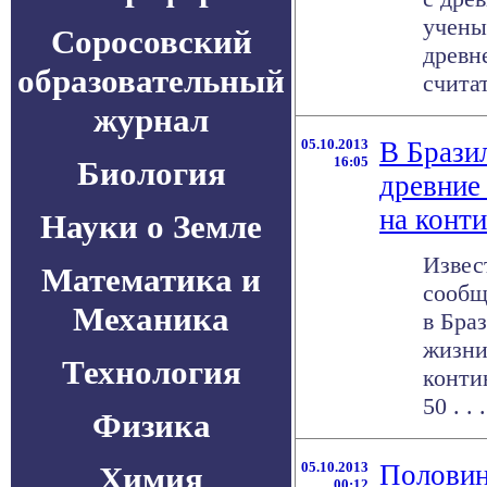
учены
Соросовский
древн
образовательный
считат
журнал
05.10.2013
В Брази
16:05
Биология
древние
на конт
Науки о Земле
Извес
Математика и
сообщ
Механика
в Бра
жизни
Технология
конти
50 . . .
Физика
05.10.2013
Половин
Химия
00:12