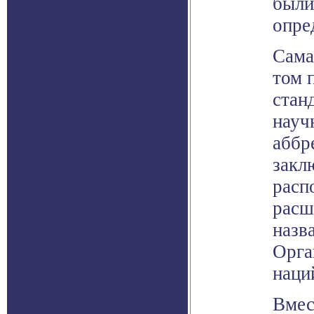
были
опре
Сама
том 
стан
науч
аббр
закл
расп
расш
назв
Орга
наци
Вмес