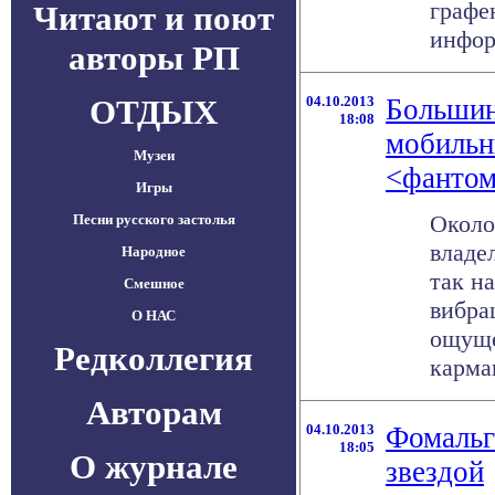
графе
Читают и поют
инфор
авторы РП
ОТДЫХ
04.10.2013
Большин
18:08
мобильн
Музеи
<фантом
Игры
Около
Песни русского застолья
владе
Народное
так н
Смешное
вибра
О НАС
ощуще
Редколлегия
карман
Авторам
04.10.2013
Фомальг
18:05
О журнале
звездой