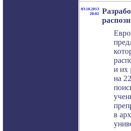
03.10.2013
Разраб
20:02
распозн
Евро
пред
кото
расп
и их
на 2
поис
учен
преп
в ар
унив