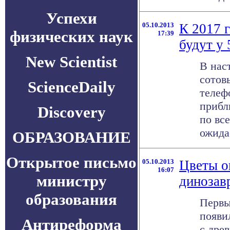
Успехи
05.10.2013
К 2017 
физических наук
17:39
будут у
New Scientist
В нас
сотов
ScienceDaily
телеф
прибл
Discovery
по все
ожидае
ОБРАЗОВАНИЕ
Открытое письмо
05.10.2013
Цветы о
16:07
министру
динозав
образования
Первы
появи
Антиреформа
с дре