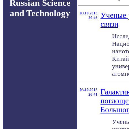
Russian Science
and Technology
03.10.2013
Ученые 
20:46
связи
Иссле
Нацио
нанот
Китай
униве
атомно
03.10.2013
Галактик
20:41
поглоще
Большог
Учены