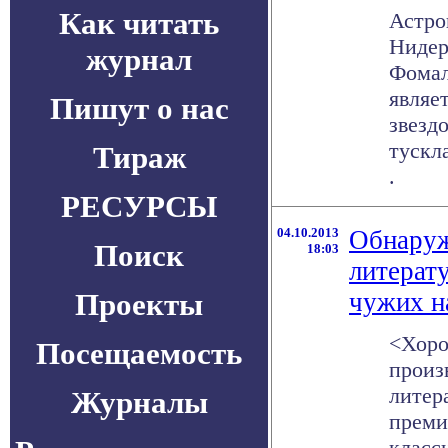
Как читать
Астр
Нидер
журнал
Фомал
являе
Пишут о нас
звезд
тускла
Тираж
.
РЕСУРСЫ
04.10.2013
Обнаруж
Поиск
18:03
литерат
Проекты
чужих н
<Хоро
Посещаемость
произ
литер
Журналы
преми
класс