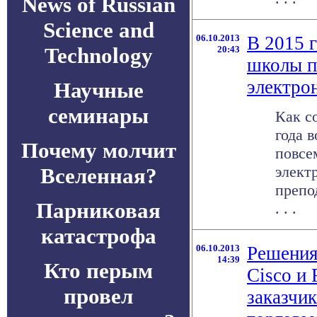
News of Russian
Science and
06.10.2013
В 2015 
Technology
20:43
школы п
электро
Научные
семинары
Как с
года 
Почему молчит
повсе
элект
Вселенная?
препо
Парниковая
. . .
катастрофа
06.10.2013
Решения
14:39
Кто перым
Cisco и
провел
заказчи