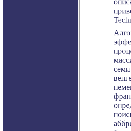
опис
прив
Tech
Алго
эффе
проц
масс
семи
венг
неме
фран
опре
поис
аббр