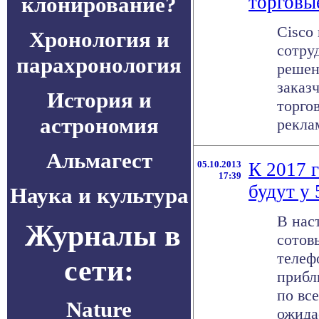
торговы
клонирование?
Cisco
Хронология и
сотру
парахронология
решен
заказ
История и
торго
астрономия
реклам
Альмагест
05.10.2013
К 2017 
17:39
будут у
Наука и культура
В нас
Журналы в
сотов
телеф
сети:
прибл
по все
Nature
ожидае