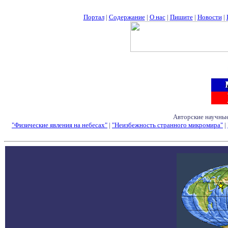
Портал
|
Содержание
|
О нас
|
Пишите
|
Новости
|
Авторские научные
"Физические явления на небесах"
|
"Неизбежность странного микромира"
|
Семинары - Конфе