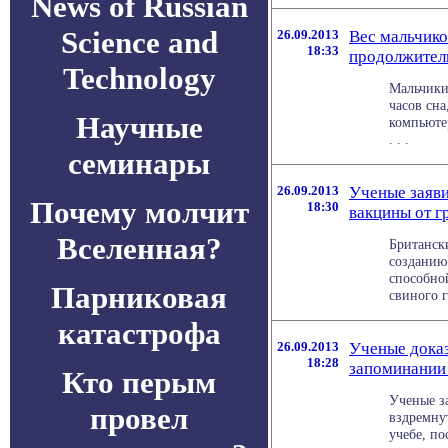
News of Russian
Science and
26.09.2013
Вес мальчико
18:33
продолжител
Technology
Мальчики
часов сна
Научные
компьюте
. . .
семинары
26.09.2013
Ученые заяви
Почему молчит
18:30
вакцины от г
Вселенная?
Британск
созданию
способно
Парниковая
свиного г
катастрофа
26.09.2013
Ученые доказ
18:28
запоминании
Кто перым
Ученые за
провел
вздремнут
учебе, по