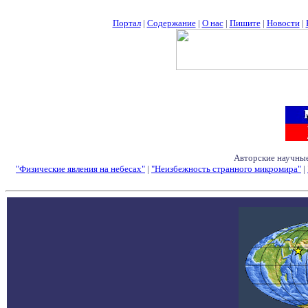
Портал
|
Содержание
|
О нас
|
Пишите
|
Новости
|
Авторские научные
"Физические явления на небесах"
|
"Неизбежность странного микромира"
|
Семинары - Конфе