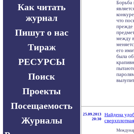
Борьба 
Как читать
являетс
конкуре
журнал
что пос
прежде 
Пишут о нас
предме
между в
меняетс
Тираж
его ими
была об
РЕСУРСЫ
крапивн
пытаютс
Поиск
паролям
вылупит
Проекты
Посещаемость
25.09.2013
Найдена удо
Журналы
20:30
сверхплотная
Междунар