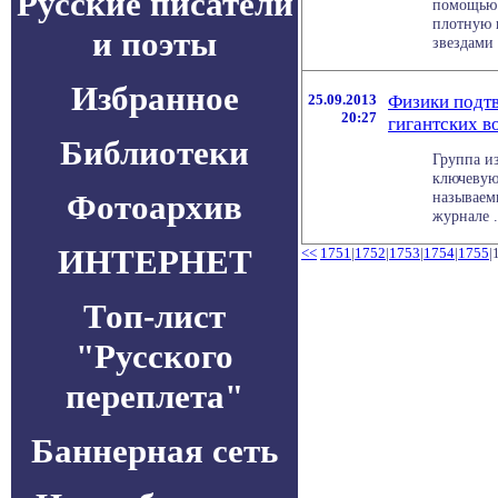
Русские писатели
помощью 
плотную 
и поэты
звездами в
Избранное
25.09.2013
Физики подтв
20:27
гигантских в
Библиотеки
Группа и
ключевую
Фотоархив
называем
журнале . 
ИНТЕРНЕТ
<<
1751
|
1752
|
1753
|
1754
|
1755
|
Топ-лист
"Русского
переплета"
Баннерная сеть