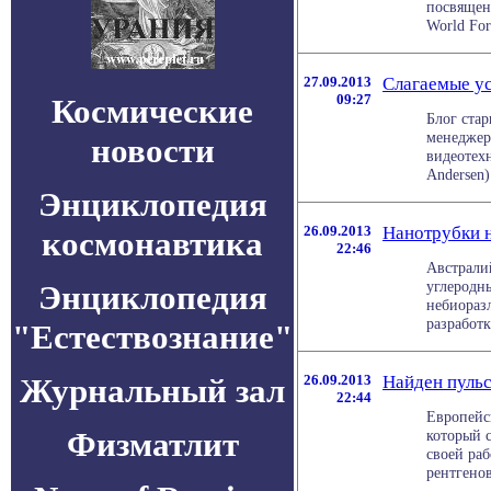
посвященн
World For
27.09.2013
Слагаемые у
09:27
Космические
Блог стар
менеджер
новости
видеотехн
Andersen)
Энциклопедия
26.09.2013
Нанотрубки 
космонавтика
22:46
Австрали
углеродн
Энциклопедия
небиораз
разработку
"Естествознание"
Журнальный зал
26.09.2013
Найден пуль
22:44
Европейс
Физматлит
который 
своей раб
рентгенов