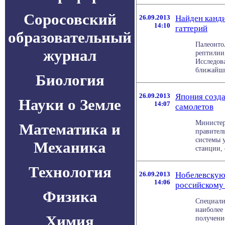
Соросовский
26.09.2013
Найден канди
14:10
гаттерий
образовательный
Палеонто
журнал
рептилии
Исследов
ближайши
Биология
26.09.2013
Япония созд
Науки о Земле
14:07
самолетов
Министер
Математика и
правител
системы 
Механика
станции, 
Технология
26.09.2013
Нобелевскую
14:06
российскому
Физика
Специали
наиболее
Химия
получени