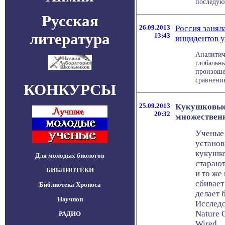
последующ
Русская
26.09.2013
Россия занял
литература
13:43
инцидентов 
Аналитич
глобальн
произоше
сравнению
КОНКУРСЫ
25.09.2013
Кукушковые
20:32
множественн
Ученые
установ
кукушко
Для молодых биологов
старают
БИБЛИОТЕКИ
и то же 
сбивает 
Библиотека Хроноса
делает 
Научпоп
Исследо
Nature 
РАДИО
Wired.