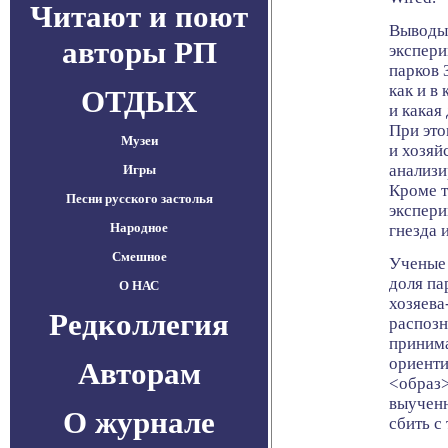
Читают и поют
Выводы 
авторы РП
экспери
парков 
как и в
ОТДЫХ
и какая
При это
Музеи
и хозяй
анализи
Игры
Кроме т
Песни русского застолья
экспери
Народное
гнезда 
Смешное
Ученые 
доля па
О НАС
хозяева
Редколлегия
распозн
приним
ориенти
Авторам
<образ>
выученн
О журнале
сбить с