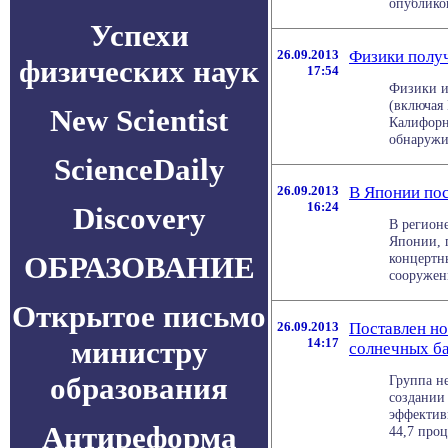
опубликов
Успехи
26.09.2013
Физики полу
физических наук
17:54
Физики и
(включая
New Scientist
Калифорн
обнаружил
ScienceDaily
26.09.2013
В Японии пос
16:24
Discovery
В регионе
Японии, 
ОБРАЗОВАНИЕ
концертны
сооружени
Открытое письмо
26.09.2013
Поставлен но
министру
14:17
солнечных б
образования
Группа н
создании
эффектив
Антиреформа
44,7 проце