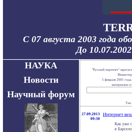
TERR
С 07 августа 2003 года об
До 10.07.200
НАУКА
"Русский переплет" зареги
Министерс
Новости
5 февраля 2001 года
материалов сс
Научный форум
Тип 
27.09.2013
Интернет вещ
09:30
Как уже с
в Барсел