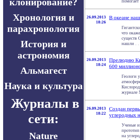
клонирование?
помогает д
Хронология и
26.09.2013
В океане на
18:26
парахронология
Гигантски
что окаж
существ 
История и
нашли . . 
астрономия
26.09.2013
Прелюдию Ки
18:24
600 миллионо
Альмагест
Геологи у
атмосфере
Наука и культура
Кислород
журнале Na
Журналы в
26.09.2013
Создан перв
18:22
сети:
углеродных 
Ученые и
прототип
Nature
на углер