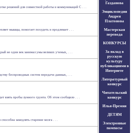
Газданова
отке решений для совместной работы и коммуникаций С . . .
Энциклопедия
Андрея
Платонова
Мастерская
ляет мышцы, помогает похудеть и продлевает . . .
перевода
КОНКУРСЫ
За вклад в
рый не один век занимал умы великих ученых, . . .
русскую
культуру
публикациями в
Интернете
тву беспроводных систем передачи данных, . . .
Литературный
конкурс
Читательский
конкурс
т взять пробы лунного грунта. Об этом сообщило . . .
Илья-Премия
ДЕТЯМ
пособна замедлять старение мозга . . .
Электронные
пампасы