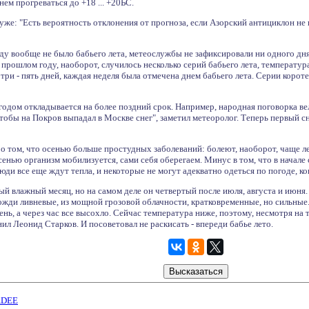
днем прогреваться до +18 ... +20ЬС.
же: "Есть вероятность отклонения от прогноза, если Азорский антициклон не п
ду вообще не было бабьего лета, метеослужбы не зафиксировали ни одного дн
В прошлом году, наоборот, случилось несколько серий бабьего лета, температу
три - пять дней, каждая неделя была отмечена днем бабьего лета. Серии короте
одом откладывается на более поздний срок. Например, народная поговорка вел
чтобы на Покров выпадал в Москве снег", заметил метеоролог. Теперь первый сн
о том, что осенью больше простудных заболеваний: болеют, наоборот, чаще лет
енью организм мобилизуется, сами себя оберегаем. Минус в том, что в начале 
юди все еще ждут тепла, и некоторые не могут адекватно одеться по погоде, к
мый влажный месяц, но на самом деле он четвертый после июля, августа и июня.
ожди ливневые, из мощной грозовой облачности, кратковременные, но сильные
нь, а через час все высохло. Сейчас температура ниже, поэтому, несмотря на т
нил Леонид Старков. И посоветовал не раскисать - впереди бабье лето.
ADEE