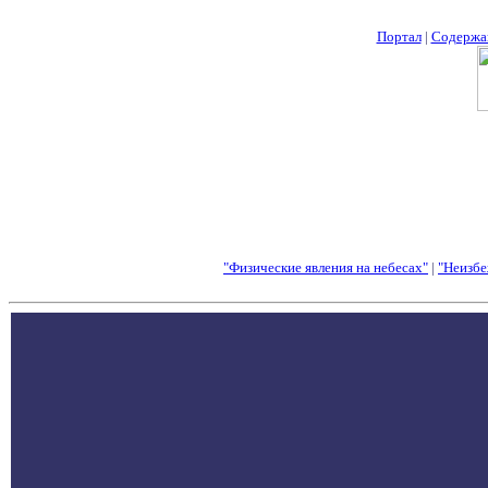
Портал
|
Содержа
"Физические явления на небесах"
|
"Неизбе