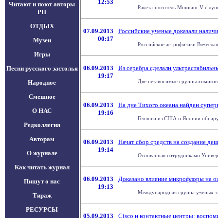
12:53
Читают и поют авторы
Ракета-носитель Minotaur V с лу
РП
ОТДЫХ
07.09.2013
Российские ученые доказали налич
00:17
Музеи
Российские астрофизики Вячеслав
Игры
06.09.2013
Из серебра сделали ультрастабиль
Песни русского застолья
19:17
Две независимые группы химиков 
Народное
Смешное
06.09.2013
На дне Тихого океана найден супер
О НАС
19:16
Геологи из США и Японии обнаруж
Редколлегия
Авторам
06.09.2013
Начат сбор средств на создание де
19:14
О журнале
Основанная сотрудниками Универс
Как читать журнал
06.09.2013
Доказано влияние микрофлоры на 
Пишут о нас
19:13
Международная группа ученых экс
Тираж
РЕСУРСЫ
05.09.2013
Cisco и контактные центры: воспо