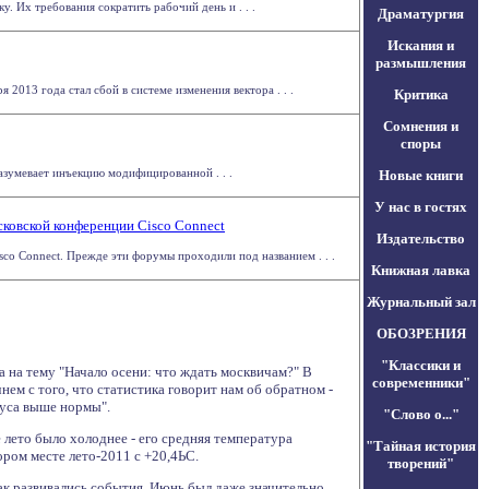
 Их требования сократить рабочий день и . . .
Драматургия
Искания и
размышления
2013 года стал сбой в системе изменения вектора . . .
Критика
Сомнения и
споры
азумевает инъекцию модифицированной . . .
Новые книги
У нас в гостях
сковской конференции Cisco Connect
Издательство
co Connect. Прежде эти форумы проходили под названием . . .
Книжная лавка
Журнальный зал
ОБОЗРЕНИЯ
"Классики и
 на тему "Начало осени: что ждать москвичам?" В
современники"
нем с того, что статистика говорит нам об обратном -
адуса выше нормы".
"Слово о..."
лето было холоднее - его средняя температура
"Тайная история
тором месте лето-2011 с +20,4ЬС.
творений"
ак развивались события. Июнь был даже значительно