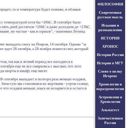
ФИЛОСОФИЯ
ридет, то и температура будет пониже, и облаков
Современная
русская мысль
я с температурой хотя бы +20ЬС. В сентябре было
Искания и
ра пять дней достигала +20ЬС и даже доходила до +23ЬС.
размышления
нькие, но частые - как в сериале", - напомнил Леонид
ИСТОРИЯ
ит выпадать снегу на Покров, 14 октября. Однако "за
ХРОНОС
ег идет 28 октября, а 28 ноября ложится снег, который
История России
ом, так как в летний период все находятся в
История в МГУ
сентября еще не все смирились с мыслью, что лето
огда шорты в шкафу еще висят.
Слово о полку
Игореве
 В сентябре выпадает в полтора раза меньше осадков,
. Зачастую мы становимся их жертвами - утром солнце,
Хронология и
о что осадков меньше, влага не испаряется и остается
парахронология
Астрономия и
Хронология
Альмагест
Запечатленная
Россия