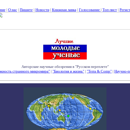
ние
|
О нас
|
Пишите
|
Новости
|
Книжная лавка
|
Голосование
|
Топ-лист
|
Регис
Авторские научные обозрения в "Русском переплете"
жность странного микромира"
|
"Биология и жизнь"
|
"Terra & Comp"
|
Научно-п
Семинары - Конференции - Симпозиумы - Конкурсы