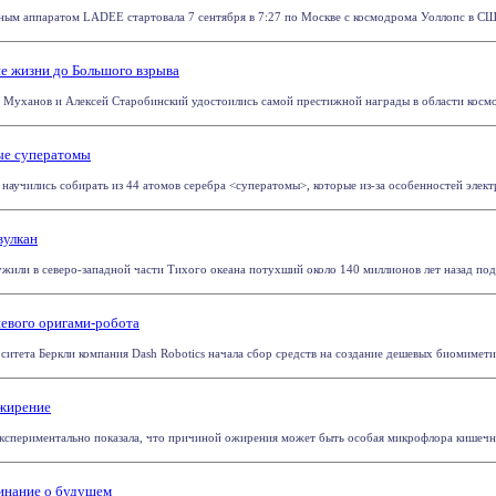
нным аппаратом LADEE стартовала 7 сентября в 7:27 по Москве с космодрома Уоллопс в США.
ие жизни до Большого взрыва
 Муханов и Алексей Старобинский удостоились самой престижной награды в области космол
ные суператомы
научились собирать из 44 атомов серебра <суператомы>, которые из-за особенностей элект
вулкан
или в северо-западной части Тихого океана потухший около 140 миллионов лет назад подво
шевого оригами-робота
итета Беркли компания Dash Robotics начала сбор средств на создание дешевых биомиметиче
ожирение
периментально показала, что причиной ожирения может быть особая микрофлора кишечника
минание о будущем