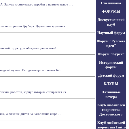
Сталиниана
 Запуск космического корабля в прямом эфире . . .
ФОРУМЫ
Дискуссионный
клуб
огии - премии Грубера. Церемония вручения . . .
Научный форум
Форум "Русская
идея"
ронной структуры обладают уникальной . . .
Форум "Курск"
Исторический
форум
дный вулкан. Его диаметр составляет 625 . . .
Детский форум
КЛУБЫ
Пятничные
ских роботов, корпус которых собирается из . . .
вечера
Клуб любителей
творчества
, а влияние диеты на накопление жира . . .
Достоевского
Клуб любителей
творчества Гайто