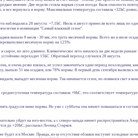
 редкое явление. Две недели стояла жаркая сухая погода. Была опасность повт
, и все вернулось в норму. Максимальная температура составила +32ЬС ровно, э
а наблюдалась 28 августа: +7,1ЬС. Июль и август принесли всего лишь по од
ысячелетии в номинации "Самый влажный сезон".
ков выпало 9 июля - 30 мм, это треть месячной нормы. Всего же в июле осадков
 перевыполнил месячную норму на 125%.
 и сырое, но зато длинное. Климатическое лето началось на две недели раньше 
 устойчиво переходит 15ЬС. Обратный переход случился 28 августа.
ень, и очень резво взялась, не успел закончиться один период похолодания, к
у, выпало 51 мм осадков, или 78% нормы. В первый день сентября вылилась п
жидаем, выпадет месячная норма. Так начинается сезон, но появился свет в кон
среднесуточная температура составила +9ЬС, что соответствует температуре с
 пять градусов ниже нормы. Но уже с субботы она начнет повышаться и составит
чательно уйдет на юго-восток, а с северо-запада начнет распространяться Азо
тся до +20ЬС, рассказал Леонид Старков.
е будет и в Москве. Правда, из-за отсутствия облаков наступят холодные ночи