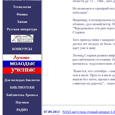
области до +3 ... +4ЬС, зато 
Технология
Но возможен и сценарий поху
побольше".
Физика
Например, в позапрошлом го
Химия
облачно, дул свежий ветер. 
"Чередовались эти дни через 
Русская литература
Старков.
Зато приход зимы с каждым г
десять лет ни разу не было, 
идет уже в зиму.
КОНКУРСЫ
Леонид Старков развеял миф 
расслабленном состоянии. Ос
кончилось: подсознательно л
"Кажется, что сентябрь - са
чем в июле. Просто в июле д
вышли без зонта, прошел ливе
Для молодых биологов
слякотью на дорогах", - пояс
БИБЛИОТЕКИ
Библиотека Хроноса
Научпоп
РАДИО
07.09.2013
NASA запустила лунный аппарат L