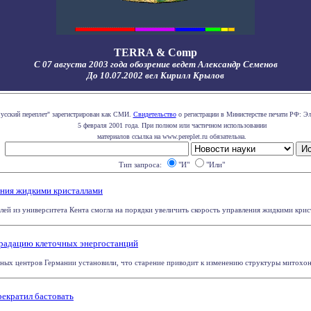
TERRA & Comp
С 07 августа 2003 года обозрение ведет Александр Семенов
До 10.07.2002 вел Кирилл Крылов
усский переплет" зарегистрирован как СМИ.
Свидетельство
о регистрации в Министерстве печати РФ: Эл
5 февраля 2001 года. При полном или частичном использовании
материалов ссылка на www.pereplet.ru обязательна.
Тип запроса:
"И"
"Или"
ения жидкими кристаллами
лей из университета Кента смогла на порядки увеличить скорость управления жидкими крист
градацию клеточных энергостанций
чных центров Германии установили, что старение приводит к изменению структуры митохондр
екратил бастовать