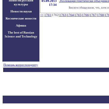
Новости русской
05.09.2013
Эхолокация генетически объединил
культуры
17:34
Биологи обнаружили, что, хотя э
Новости науки
<<
1761
|1762|
1763
|
1764
|
1765
|
1766
|
1767
|
1768
|
17
Космические новости
Афиша
The best of Russian
Science and Technology
Помощь корреспонденту