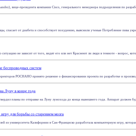
andez), вице-президента компании Cisco, генерального менеджера подразделения по разраб
ы, спасает от диабета и способствует похудению, выяснили ученые Потребление пива укреп
ю ситуацию не зависит от того, видят его или нет Краснеют ли люди в темноте - вопрос, кото
е беспроводных систем
иректоров РОСНАНО принято решение о финансировании проекта по разработке и производс
на Луну в конце года
вердил планы по отправке на Луну лунохода до конца нынешнего года. Аппарат должен буде
игру для борьбы со старением мозга
лей из университета Калифорнии в Сан-Франциско разработала компьютерную игру, которая с