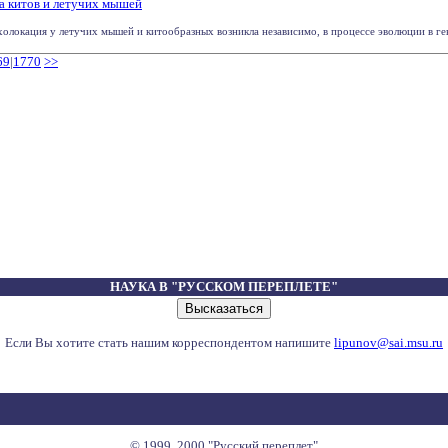
а китов и летучих мышей
холокация у летучих мышей и китообразных возникла независимо, в процессе эволюции в ге
69
|
1770
>>
НАУКА В "РУССКОМ ПЕРЕПЛЕТЕ"
Если Вы хотите стать нашим корреспондентом напишите
lipunov@sai.msu.ru
© 1999, 2000 "Русский переплет"