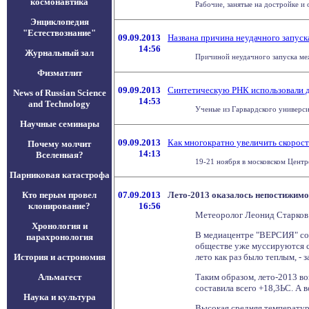
космонавтика
Рабочие, занятые на достройке и
Энциклопедия
"Естествознание"
09.09.2013
Названа причина неудачного запуск
14:56
Журнальный зал
Причиной неудачного запуска меж
Физматлит
09.09.2013
Синтетическую РНК использовали д
News of Russian Science
14:53
and Technology
Ученые из Гарвардского универси
Научные семинары
09.09.2013
Как многократно увеличить скорост
Почему молчит
14:13
Вселенная?
19-21 ноября в московском Центр
Парниковая катастрофа
Кто перым провел
07.09.2013
Лето-2013 оказалось непостижим
клонирование?
16:56
Метеоролог Леонид Старков 
Хронология и
В медиацентре "ВЕРСИЯ" сос
парахронология
обществе уже муссируются сл
История и астрономия
лето как раз было теплым, -
Альмагест
Таким образом, лето-2013 в
составила всего +18,3ЬС. А в
Наука и культура
Высокая средняя температура