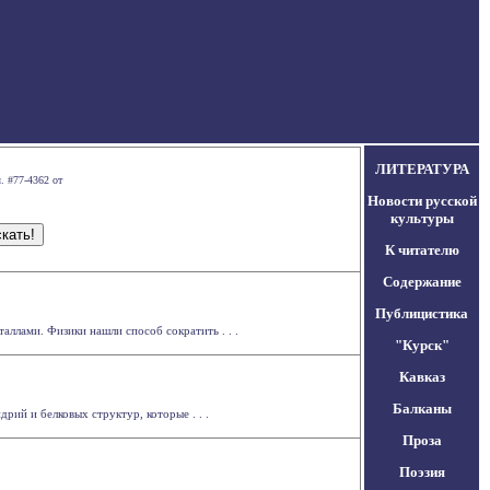
ЛИТЕРАТУРА
. #77-4362 от
Новости русской
культуры
К читателю
Содержание
Публицистика
аллами. Физики нашли способ сократить . . .
"Курск"
Кавказ
Балканы
ий и белковых структур, которые . . .
Проза
Поэзия