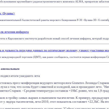
 обслуживании крупнейшего радиоастрономического комплекса ALMA, прекратили забастовку.
а <Булавы>
континентальной баллистической ракеты морского базирования Р-30 <Булава-30> 6 сентября 
ля лечения инфаркта
тета и Каролинского института разработали новый способ лечения инфаркта, который подр
ь и дальность передачи данных по оптическому волокну, узнают участники мо
е международной торговли (ЦМТ), как ранее сообщалось, состоится первая конференция Cis
о аномальным
подвел итоги ушедшего лета
тоялась пресс-конференция ведущего метеоролога Gismeteo Леонида Старкова
ухи о том, что осень будет слякотной и холодной, как и прошедшее лето. "Нач
 заметил Старков. - Средняя температура составила +19ЬС ровно, что на 1,9 гр
ошло в тройку самых жарких в нынешнем тысячелетии. К примеру, предыдущее 
от у лидера тысячелетия, лета-2010, этот показатель составляет +22,3ЬС. На в
 у минувшего лета получилась за счет июня: "Сейчас уже просто не помнят, к