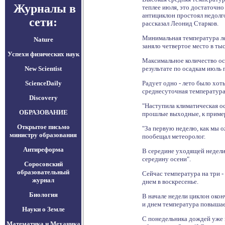
Журналы в
теплее июля, это достаточно
антициклон простоял недолго
сети:
рассказал Леонид Старков.
Минимальная температура лет
Nature
заняло четвертое место в т
Успехи физических наук
Максимальное количество осад
New Scientist
результате по осадкам июль
ScienceDaily
Радует одно - лето было хоть
среднесуточная температура
Discovery
"Наступила климатическая ос
ОБРАЗОВАНИЕ
прошлые выходные, к пример
Открытое письмо
"За первую неделю, как мы о
министру образования
пообещал метеоролог.
Антиреформа
В середине уходящей недели 
середину осени".
Соросовский
образовательный
Сейчас температура на три -
журнал
днем в воскресенье.
Биология
В начале недели циклон окон
и днем температура повышае
Науки о Земле
С понедельника дождей уже н
Математика и Механика