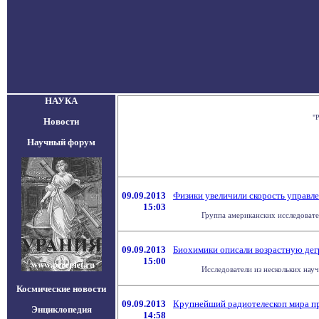
НАУКА
"Р
Новости
Научный форум
09.09.2013
Физики увеличили скорость управл
15:03
Группа американских исследовате
09.09.2013
Биохимики описали возрастную де
15:00
Исследователи из нескольких нау
Космические новости
09.09.2013
Крупнейший радиотелескоп мира пр
Энциклопедия
14:58