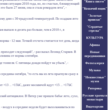
"Книга писем"
орения ситуации 2010 года, но, по счастью, блокирующий
то было 27 июня, она и стала рекордом лета", -
"Кошачий ящик"
"Золотые
ному дню с 30-градусной температурой. По осадкам лето
прииски"
"Сердитые
 выпало в десять раз больше, чем в 2010 г., в
стрелы"
КУЛЬТУРА
нормы - 12 мая. Точкой отсчета считается тот день, когда
Афиша
ак приходит следующий", - рассказал Леонид Старков. В
Новые
оловина от нормы сентября.
передвижники
це тоннеля. С пятницы дожди пойдут на убыль", -
Фотогалерея
Музыка
ередины октября, "то есть мы из лета прыгнули сразу в
"Неизвестные"
музеи
 +13 ... +15ЬС, далее москвичей ждут +15 ... +17ЬС
Риторика
Русские храмы и
рский антициклон. В Питер уже пришло бабье лето, сухо,
монастыри
Видеоархив
 - воздух в середине недели будет выхолаживаться по