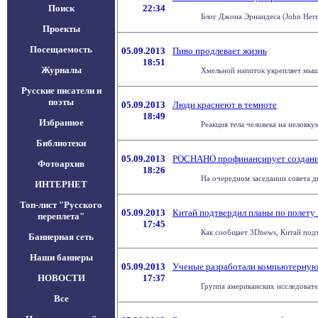
Поиск
22:34
Блог Джона Эрнандеса (John Hern
Проекты
Посещаемость
05.09.2013
Пиво продлевает жизнь
18:51
Журналы
Хмельной напиток укрепляет мышц
Русские писатели и
поэты
05.09.2013
Люди краснеют в темноте
18:49
Избранное
Реакция тела человека на неловку
Библиотеки
05.09.2013
РОСНАНО профинансирует создани
Фотоархив
18:26
На очередном заседании совета д
ИНТЕРНЕТ
Топ-лист "Русского
05.09.2013
Китай подтвердил планы по полету 
переплета"
17:45
Как сообщает 3Dnews, Китай подт
Баннерная сеть
Наши баннеры
05.09.2013
Ученые разработали компьютерную 
НОВОСТИ
17:37
Группа американских исследовате
Все