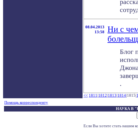
расск
сотру
08.04.2013
Ни с че
13:58
болельщ
Блог 
испол
Джона
завер
.
<<
1811
|
1812
|
1813
|
1814
|1815|
Помощь корреспонденту
НАУКА В 
Если Вы хотите стать нашим 