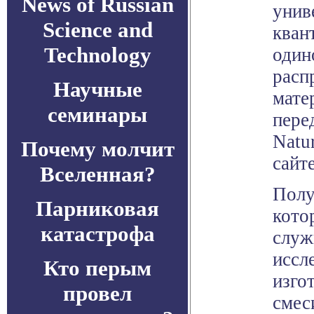
News of Russian
унив
Science and
кван
Technology
один
расп
Научные
мате
семинары
пере
Natu
Почему молчит
сайт
Вселенная?
Полу
Парниковая
кото
катастрофа
служ
иссл
Кто перым
изго
провел
смес