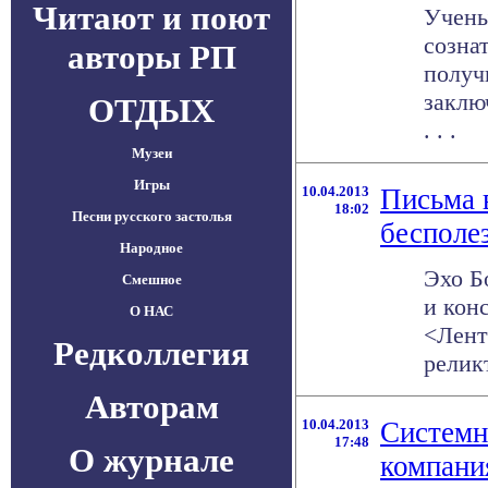
Читают и поют
Учены
созна
авторы РП
получ
заклю
ОТДЫХ
. . .
Музеи
Игры
10.04.2013
Письма 
18:02
Песни русского застолья
бесполе
Народное
Эхо Б
Смешное
и кон
О НАС
<Лент
Редколлегия
релик
Авторам
10.04.2013
Системн
17:48
О журнале
компани