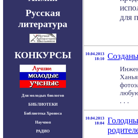
испо
Русская
для 
литература
КОНКУРСЫ
10.04.2013
Созданы
18:10
Инжен
Ханья
фотоэ
любую
Для молодых биологов
. . .
БИБЛИОТЕКИ
Библиотека Хроноса
10.04.2013
Голодны
Научпоп
18:04
родител
РАДИО