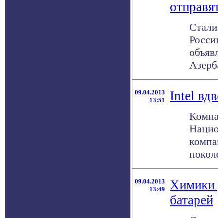
отправят
Стали
Росси
объяв
Азерб
09.04.2013
Intel вд
13:51
Компа
Нацио
компа
поколе
09.04.2013
Химики 
13:49
батарей