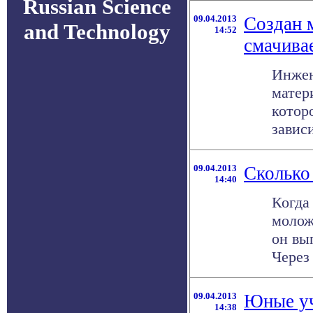
Russian Science
09.04.2013
Создан 
and Technology
14:52
смачива
Инжен
матер
котор
зависи
09.04.2013
Сколько
14:40
Когда 
молож
он вы
Через 
09.04.2013
Юные уч
14:38