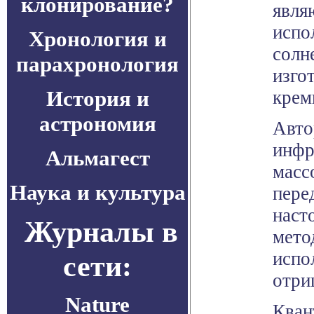
клонирование?
явля
испо
Хронология и
солн
парахронология
изго
История и
крем
астрономия
Авто
инфр
Альмагест
масс
Наука и культура
пере
наст
Журналы в
мето
испо
сети:
отри
Nature
Кван