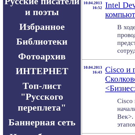
Русские писатели
10.04.2013
Intel D
16:52
и поэты
компьют
Избранное
В ход
провод
Библиотеки
предс
сотруд
Фотоархив
10.04.2013
Cisco и
ИНТЕРНЕТ
16:43
Сколков
Топ-лист
<Бизнес
"Русского
Cisco
переплета"
начал
Век>.
Баннерная сеть
этапо