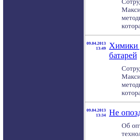
Сотру
Макси
метод
котора
09.04.2013
Химики 
13:49
батарей
Сотру
Макси
метод
котора
09.04.2013
Не опоз
13:34
Об оп
техно