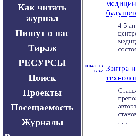
медицин
Как читать
будущег
журнал
4-5 а
Пишут о нас
центр
медиц
Тираж
состо
РЕСУРСЫ
10.04.2013
Завтра 
17:42
Поиск
техноло
Стать
Проекты
препо
Посещаемость
автор
стано
Журналы
. . .