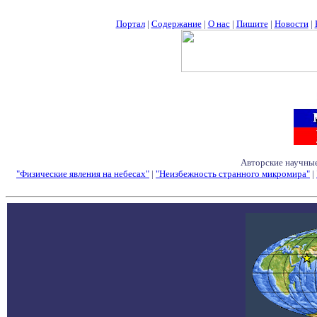
Портал
|
Содержание
|
О нас
|
Пишите
|
Новости
|
Авторские научные
"Физические явления на небесах"
|
"Неизбежность странного микромира"
|
Семинары - Конфе