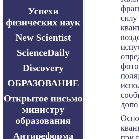
фраг
Успехи
силу
физических наук
кван
New Scientist
возд
испу
ScienceDaily
опре
фото
Discovery
поля
ОБРАЗОВАНИЕ
испо
сооб
Открытое письмо
допо
министру
Осно
образования
кван
Антиреформа
при 