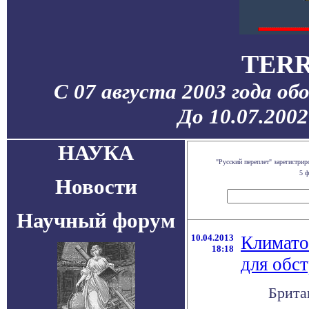
TERR
С 07 августа 2003 года об
До 10.07.200
НАУКА
"Русский переплет" зарегистр
5 ф
Новости
Научный форум
10.04.2013
Климато
18:18
для обс
Брита