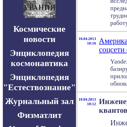
иссле
предн
трудн
работу 
Космические
новости
10.04.2013
Америка
18:16
соцсети 
Энциклопедия
Yande
космонавтика
базир
Энциклопедия
прило
обновл
"Естествознание"
Журнальный зал
10.04.2013
Инжене
18:12
квантов
Физматлит
Инже