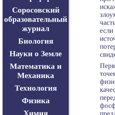
иска
Соросовский
злоу
образовательный
част
журнал
если
исто
Биология
поте
Науки о Земле
свид
Математика и
Перв
точе
Механика
физи
Технология
каче
пере
Физика
фосф
Химия
пред