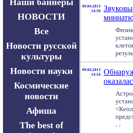
Наши баннеры
09.04.2013
Звуковы
14:59
НОВОСТИ
миниатю
Все
Физик
устан
Новости русской
клето
резуль
культуры
Новости науки
09.04.2013
Обнаруж
14:54
оказала
Космические
Астро
новости
устан
<Кепл
Афиша
предс
The best of
. .