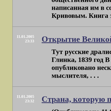
написанная им в с
Кривовым. Книга эта
11.01.2005
Открытие Велико
23:33
Тут русские дралис
Глинка, 1839 год 
опубликовано нес
мыслителя, . . .
11.01.2005
Страна, которую 
23:32