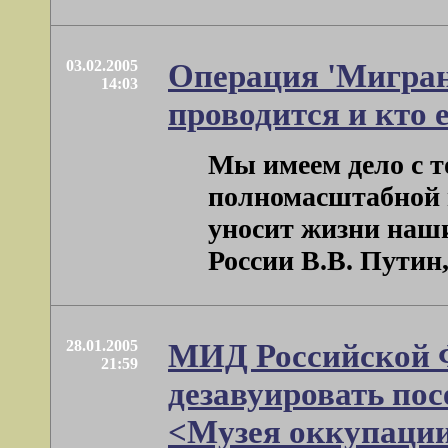
03.02.2005
Операция 'Мигрант
14:03
проводится и кто 
Мы имеем дело с т
полномасштабной в
уносит жизни наши
России В.В. Путин, 
28.01.2005
МИД Российской 
21:59
дезавуировать по
<Музея оккупации