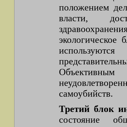
положением дел
власти, дос
здравоохранени
экологическое 
используютс
представител
Объективны
неудовлетво
самоубийств.
Третий блок и
состояние об