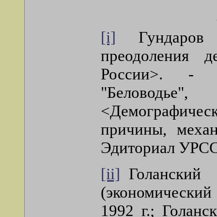
[i]
Гундаров 
преодоления д
России>. - 
"Беловодье
<Демографиче
причины, механ
Эдиториал УРСС
[ii]
Голанский М
(экономический
1992 г.; Голан