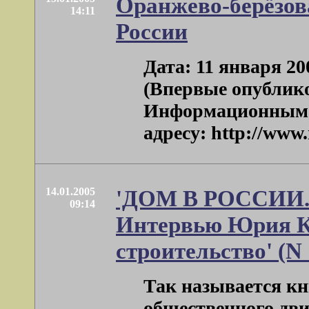
Оранжево-берёзов
14:11
России
Дата: 11 января 2
(Впервые опублик
Информационным а
адресу: http://www.r
14.01.2005
'ДОМ В РОССИИ. 
09:14
Интервью Юрия Кр
строительство' (N 1
Так называется к
общественного дв