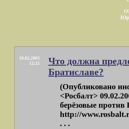
О
Юр
10.02.2005
Что должна предл
12:21
Братиславе?
(Опубликовано ин
<Росбалт> 09.02.2
берёзовые против 
http://www.rosbalt
. . .