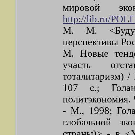
мировой эк
http://lib.ru/PO
М. М. <Буду
перспективы Рос
М. Новые тенд
участь отст
тоталитаризм) /
107 с.; Гола
политэкономия. 
- М., 1998; Го
глобальной эк
страны)> - в <