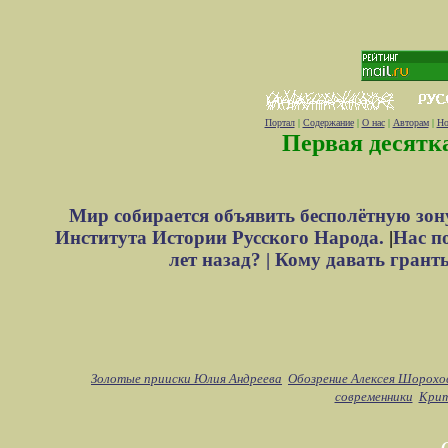
Портал
|
Содержание
|
О нас
|
Авторам
|
Но
Первая десятк
Мир собирается объявить бесполётную зон
Института Истории Русского Народа.
|
Нас п
лет назад? |
Кому давать грант
Золотые прииски Юлия Андреева
Обозрение Алексея Шорохо
современники
Крит