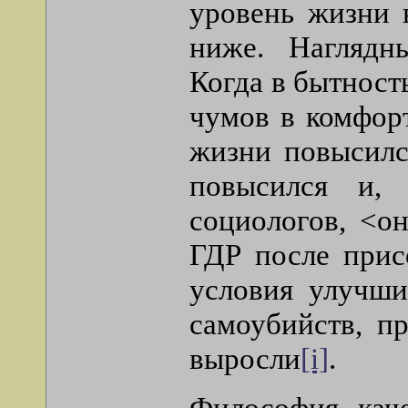
уровень жизни 
ниже. Наглядн
Когда в бытност
чумов в комфор
жизни повысилс
повысился и,
социологов, <о
ГДР после прис
условия улучши
самоубийств, п
выросли
[i]
.
Философия кач