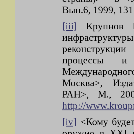
Вып.6, 1999, 131
[iii]
Крупнов Ю.
инфраструктуры
реконструкци
процессы и
Международного 
Москва>, Издат
РАН>, М., 20
http://www.kroup
[iv]
<Кому будет
оружие в XXI в