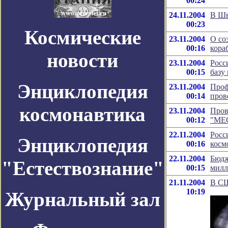
00:24
24.11.2004
В Шв
00:23
Космические
23.11.2004
О со
00:16
кора
новости
23.11.2004
Росс
00:15
базу 
Энциклопедия
23.11.2004
Проф
00:14
пров
космонавтика
23.11.2004
Пров
00:12
"МЕ
22.11.2004
Росс
Энциклопедия
00:16
косм
22.11.2004
Бюдж
"Естествознание"
00:15
милл
21.11.2004
В СШ
10:19
Журнальный зал