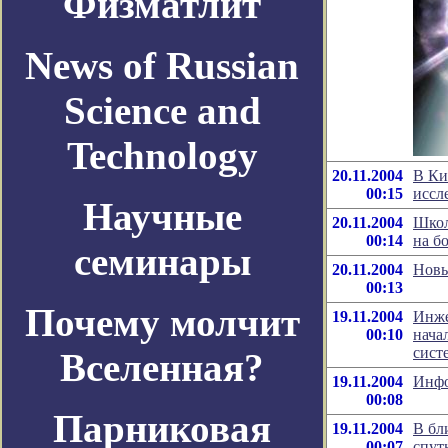
Физматлит
News of Russian
Science and
Technology
20.11.2004
В Ки
00:15
иссл
Научные
20.11.2004
Школ
00:14
на б
семинары
20.11.2004
Новы
00:13
Почему молчит
19.11.2004
Инже
00:10
нача
сист
Вселенная?
19.11.2004
Инфо
00:08
Парниковая
19.11.2004
В бл
00:07
спут