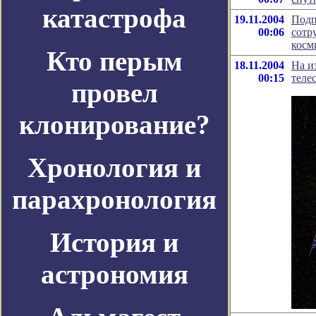
катастрофа
19.11.2004
Подп
00:06
сотр
косм
Кто перым
18.11.2004
На и
00:15
телес
провел
клонирование?
Хронология и
парахронология
История и
астрономия