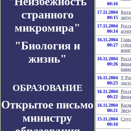
"Неизбежность
00:16
странного
17.11.2004
Кита
00:15
запу
микромира"
17.11.2004
Росс
00:14
аген
16.11.2004
Глав
"Биология и
00:27
субо
конк
жизнь"
16.11.2004
Росс
00:26
фина
нави
Космос-Журнал
16.11.2004
У Ро
00:25
дист
ОБРАЗОВАНИЕ
16.11.2004
Росс
00:22
фина
Открытое письмо
16.11.2004
Косм
00:21
Звез
министру
15.11.2004
Спут
00:10
образования