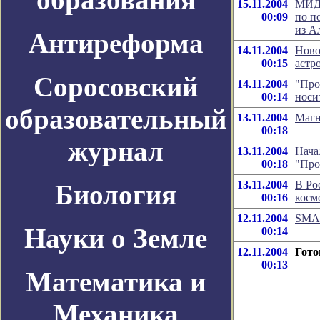
15.11.2004
МИД 
00:09
по п
из А
Антиреформа
14.11.2004
Ново
00:15
астр
Соросовский
14.11.2004
"Про
00:14
носи
образовательный
13.11.2004
Магн
00:18
журнал
13.11.2004
Нача
00:18
"Про
13.11.2004
В Ро
Биология
00:16
косм
12.11.2004
SMAR
Науки о Земле
00:14
12.11.2004
Гото
00:13
Математика и
Механика