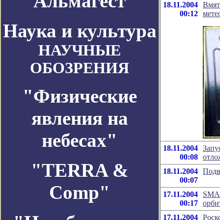
Альмагест
18.11.2004
Вмят
00:12
мете
Наука и культура
НАУЧНЫЕ
ОБОЗРЕНИЯ
"Физические
явления на
небесах"
18.11.2004
Запу
00:08
отло
"TERRA &
18.11.2004
Подв
00:07
Comp"
17.11.2004
SMAR
00:17
орби
17.11.2004
Роск