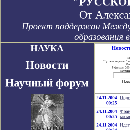
"РУССКО
От
Алекса
Проект поддержан Между
образования 
НАУКА
Новости
Ст
Новости
"Русский переплет" 
Мин
5 февраля 200
материа
Научный форум
24.11.2004
Подг
00:25
24.11.2004
Фран
00:25
косм
24.11.2004
Идет