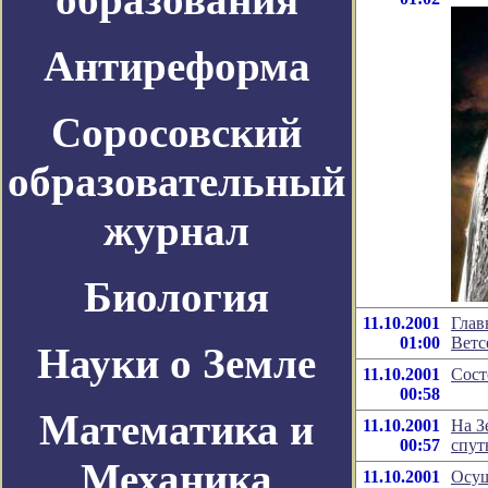
Антиреформа
Соросовский
образовательный
журнал
Биология
11.10.2001
Глав
01:00
Ветс
Науки о Земле
11.10.2001
Сост
00:58
Математика и
11.10.2001
На З
00:57
спут
Механика
11.10.2001
Осущ