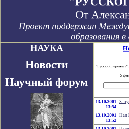
"РУССКОГ
От
Алекса
Проект поддержан Междун
образования в
НАУКА
Н
Новости
"Русский переплет"
5 фев
Научный форум
13.10.2001
Запу
13:54
13.10.2001
Над 
13:52
13.10.2001
Пыле