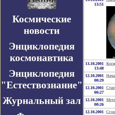
13:51
Космические
новости
Энциклопедия
космонавтика
13.10.2001
Косм
13:48
Энциклопедия
12.10.2001
Нача
00:29
"Естествознание"
12.10.2001
Стар
00:27
Журнальный зал
12.10.2001
Мете
00:26
12.10.2001
Сгор