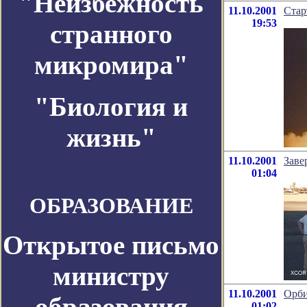
"Неизбежность
11.10.2001
Стар
19:53
странного
микромира"
"Биология и
жизнь"
11.10.2001
Заве
Космос-Журнал
01:04
ОБРАЗОВАНИЕ
Открытое письмо
министру
11.10.2001
Орби
образования
01:02