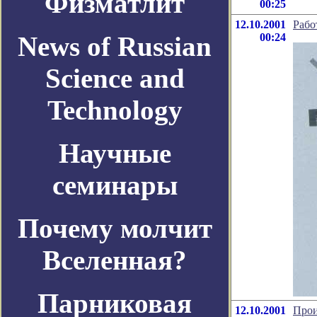
Физматлит
00:25
12.10.2001
Рабо
News of Russian
00:24
Science and
Technology
Научные
семинары
Почему молчит
Вселенная?
Парниковая
12.10.2001
Прои