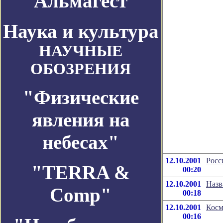
Альмагест
Наука и культура
НАУЧНЫЕ
ОБОЗРЕНИЯ
"Физические
явления на
небесах"
12.10.2001
Росс
"TERRA &
00:20
12.10.2001
Назв
Comp"
00:18
12.10.2001
Косм
00:16