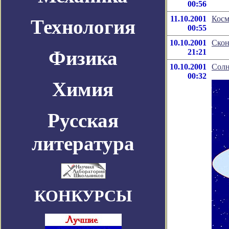
00:56
11.10.2001
Косм
Технология
00:55
10.10.2001
Скон
Физика
21:21
10.10.2001
Солн
00:32
Химия
Русская
литература
КОНКУРСЫ