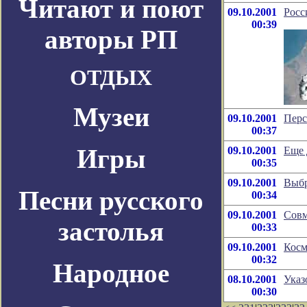
Читают и поют
09.10.2001
Росс
00:39
авторы РП
ОТДЫХ
Музеи
09.10.2001
Перс
00:37
Игры
09.10.2001
Еще 
00:35
09.10.2001
Выбр
Песни русского
00:34
09.10.2001
Сов
застолья
00:33
09.10.2001
Косм
00:32
Народное
08.10.2001
Указ
00:30