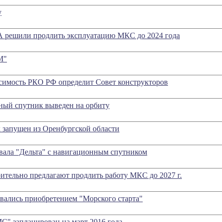
у
А решили продлить эксплуатацию МКС до 2024 года
М"
симость РКО РФ определит Совет конструкторов
ный спутник выведен на орбиту
запущен из Оренбургской области
вала "Дельта" с навигационным спутником
тельно предлагают продлить работу МКС до 2027 г.
вались приобретением "Морского старта"
С" запланирован на март 2016 года