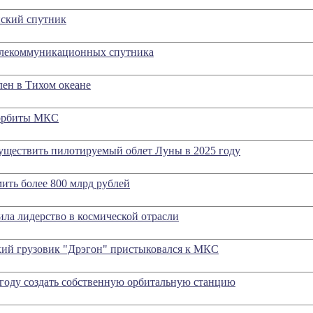
ский спутник
елекоммуникационных спутника
ен в Тихом океане
 орбиты МКС
существить пилотируемый облет Луны в 2025 году
ить более 800 млрд рублей
ила лидерство в космической отрасли
ий грузовик "Дрэгон" пристыковался к МКС
 году создать собственную орбитальную станцию