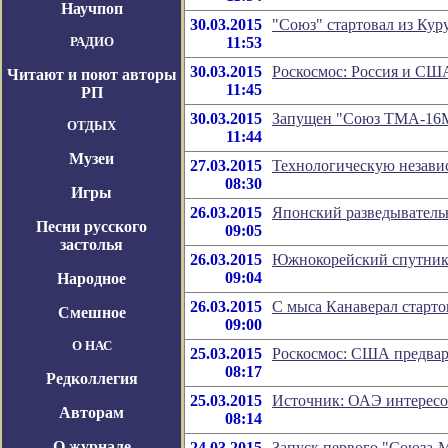
Научпоп
30.03.2015
"Союз" стартовал из Кур
РАДИО
11:53
30.03.2015
Роскосмос: Россия и СШ
Читают и поют авторы
11:45
РП
30.03.2015
Запущен "Союз ТМА-16
ОТДЫХ
11:44
Музеи
27.03.2015
Технологическую незави
08:30
Игры
26.03.2015
Японский разведыватель
Песни русского
09:05
застолья
26.03.2015
Южнокорейский спутник 
09:04
Народное
26.03.2015
С мыса Канаверал старто
Смешное
09:00
О НАС
25.03.2015
Роскосмос: США предвари
08:17
Редколлегия
25.03.2015
Источник: ОАЭ интересо
Авторам
08:14
О журнале
24.03.2015
Запуск первого "Союза-М