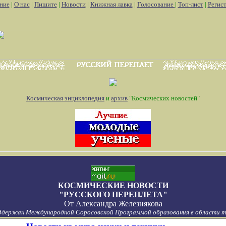
ние
|
О нас
|
Пишите
|
Новости
|
Книжная лавка
|
Голосование
|
Топ-лист
|
Регис
Космическая энциклопедия
и
архив
"Космических новостей"
КОСМИЧЕСКИЕ НОВОСТИ
"РУССКОГО ПЕРЕПЛЕТА"
От
Александра Железнякова
ддержан Международной Соросовской Программой образования в области то