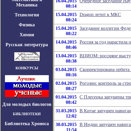
16.04.2015
Очередное заседание Нау
Механика
08:14
15.04.2015
Dragon летит к МКС
Технология
08:24
Физика
15.04.2015
Заседание коллегии Феде
08:22
Химия
14.04.2015
Россия за год нарастила
Русская литература
08:46
13.04.2015
ВЦИОМ: россияне выступ
08:38
КОНКУРСЫ
03.04.2015
Скорректирована орбит
08:16
02.04.2015
Рогозин: контроль за стр
08:27
01.04.2015
С Плесецка запущены тр
08:42
Для молодых биологов
31.03.2015
В Китае запущен навига
БИБЛИОТЕКИ
12:02
Библиотека Хроноса
30.03.2015
В Индии запушен навиг
11:54