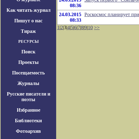
08:36
Как читать журнал
24.03.2015
Роскосмос планирует при
08:33
Пишут о нас
1
|
2
|3|
4
|
5
|
6
|
7
|
8
|
9
|
10
>>
Тираж
РЕСУРСЫ
Поиск
Проекты
Посещаемость
Журналы
Русские писатели и
поэты
Избранное
Библиотеки
Фотоархив