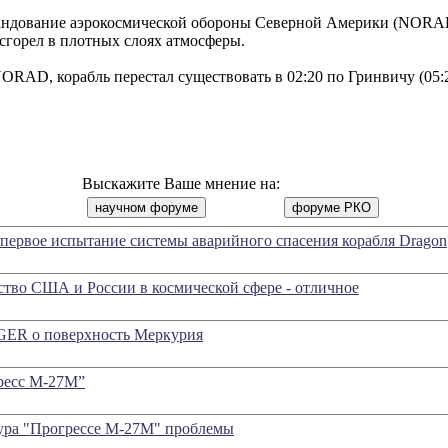
ндование аэрокосмической обороны Северной Америки (NORAD
сгорел в плотных слоях атмосферы.
RAD, корабль перестал существовать в 02:20 по Гринвичу (05:
Выскажите Ваше мнение на:
первое испытание системы аварийного спасения корабля Dragon
тво США и России в космической сфере - отличное
ER о поверхность Меркурия
ресс М-27М”
ура "Прогрессе М-27М" проблемы