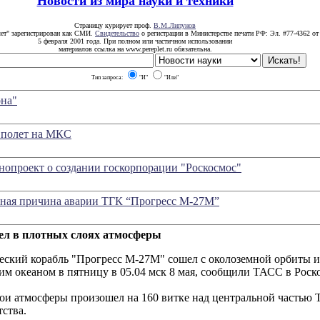
Новости из мира науки и техники
Страницу курирует проф.
В.М.Липунов
лет" зарегистрирован как СМИ.
Свидетельство
о регистрации в Министерстве печати РФ: Эл. #77-4362 от
5 февраля 2001 года. При полном или частичном использовании
материалов ссылка на www.pereplet.ru обязательна.
Тип запроса:
"И"
"Или"
она"
 полет на МКС
нопроект о создании госкорпорации "Роскосмос"
овная причина аварии ТГК “Прогресс М-27М”
ел в плотных слоях атмосферы
еский корабль "Прогресс М-27М" сошел с околоземной орбиты и
м океаном в пятницу в 05.04 мск 8 мая, сообщили ТАСС в Роск
ои атмосферы произошел на 160 витке над центральной частью Ти
тства.