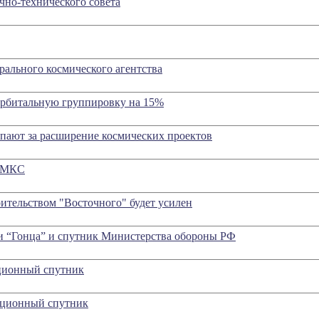
чно-технического совета
рального космического агентства
 орбитальную группировку на 15%
ают за расширение космических проектов
а МКС
оительством "Восточного" будет усилен
и “Гонца” и спутник Министерства обороны РФ
ционный спутник
ационный спутник