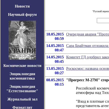
Новости
"Русский переп
Научный форум
18.05.2015
Очередная авария "Прот
08:59
14.05.2015
Сара Брайтман отложила
08:47
14.05.2015
Комитет ГД одобрил зако
08:45
Космические новости
13.05.2015
Роскосмос: названа осн
08:27
Энциклопедия
космонавтика
08.05.2015
"Прогресс М-27М" сгор
08:15
Энциклопедия
Российский космич
"Естествознание"
атмосферы над Тихи
Журнальный зал
"Вход в плотные сл
представитель аген
Физматлит