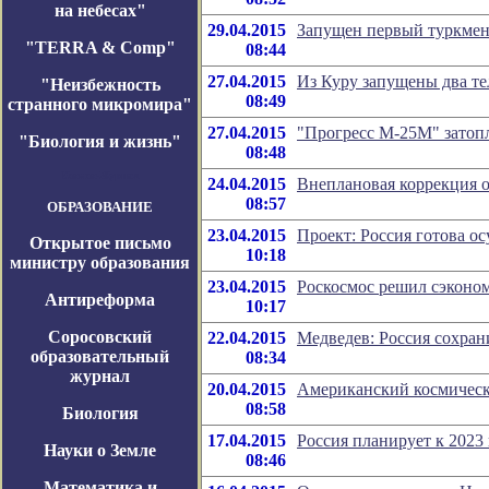
на небесах"
29.04.2015
Запущен первый туркмен
"TERRA & Comp"
08:44
27.04.2015
Из Куру запущены два т
"Неизбежность
08:49
странного микромира"
27.04.2015
"Прогресс М-25М" затопл
"Биология и жизнь"
08:48
Космос-Журнал
24.04.2015
Внеплановая коррекция
08:57
ОБРАЗОВАНИЕ
23.04.2015
Проект: Россия готова о
Открытое письмо
10:18
министру образования
23.04.2015
Роскосмос решил сэконом
Антиреформа
10:17
Соросовский
22.04.2015
Медведев: Россия сохран
образовательный
08:34
журнал
20.04.2015
Американский космическ
08:58
Биология
17.04.2015
Россия планирует к 2023
Науки о Земле
08:46
Математика и