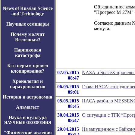
Объединенное кома
News of Russian Science
"Прогресс М-27М" 
and Technology
Согласно данным NO
Научные семинары
минута.
Почему молчит
Вселенная?
Парниковая
катастрофа
Кто перым провел
клонирование?
07.05.2015
NASA и SpaceX провели 
08:47
Хронология и
парахронология
06.05.2015
Глава НАСА: сотрудничес
09:01
История и астрономия
05.05.2015
НАСА разбило MESSENG
08:45
Альмагест
30.04.2015
О ситуации с ТГК “Прог
Наука и культура
08:47
НАУЧНЫЕ ОБОЗРЕНИЯ
29.04.2015
На запущенном с Байкон
"Физические явления
08:52