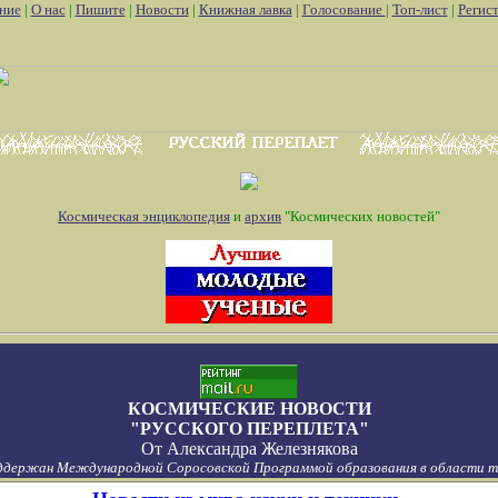
ние
|
О нас
|
Пишите
|
Новости
|
Книжная лавка
|
Голосование
|
Топ-лист
|
Регис
Космическая энциклопедия
и
архив
"Космических новостей"
КОСМИЧЕСКИЕ НОВОСТИ
"РУССКОГО ПЕРЕПЛЕТА"
От
Александра Железнякова
ддержан Международной Соросовской Программой образования в области то