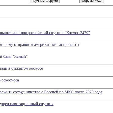
вышел из строя российский спутник "Космос-2479"
оторому отправятся американские астронавты
ой базы "Ясный"
тали в открытом космосе
Роскосмоса
олжить сотрудничество с Россией по МКС после 2020 года
апущен навигационный спутник