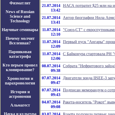
Физматлит
21.07.2014
НАСА потратит $25 млн на и
13:42
News of Russian
Science and
21.07.2014
Автор биографии Нила Армст
Technology
13:41
Научные семинары
11.07.2014
"Союз-СТ" с евроспутниками
12:10
Почему молчит
11.07.2014
Первый пуск "Ангары" прош
Вселенная?
12:09
Парниковая
11.07.2014
С Байконура стартовала РН "
катастрофа
12:06
Кто перым провел
08.07.2014
Собрата "Нефритового зайца
клонирование?
09:38
07.07.2014
Двигатели зонда IISEE-3 зап
Хронология и
09:47
парахронология
07.07.2014
Подписан меморандум о сотр
История и
09:43
астрономия
04.07.2014
Ракета-носитель "Рокот" выв
Альмагест
09:08
Наука и культура
03.07.2014
Rosetta получила первые дан