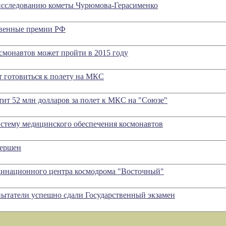
 исследованию кометы Чурюмова-Герасименко
твенные премии РФ
смонавтов может пройти в 2015 году
т готовиться к полету на МКС
тит 52 млн долларов за полет к МКС на "Союзе"
истему медицинского обеспечения космонавтов
вершен
динационного центра космодрома "Восточный"
ытатели успешно сдали Государственный экзамен