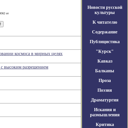
Новости русской
культуры
4362 от
К читателю
Содержание
Публицистика
"Курск"
овании космоса в мирных целях
Кавказ
и с высоким разрешением
Балканы
Проза
Поэзия
Драматургия
Искания и
размышления
Критика