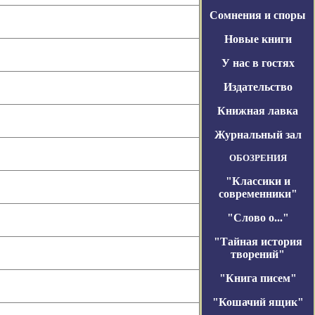
Сомнения и споры
Новые книги
У нас в гостях
Издательство
Книжная лавка
Журнальный зал
ОБОЗРЕНИЯ
"Классики и
современники"
"Слово о..."
"Тайная история
творений"
"Книга писем"
"Кошачий ящик"