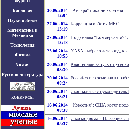
журнал
30.06.2014
"Ангара" пока не взлетела
Биология
12:04
Науки о Земле
27.06.2014
Коррекция орбиты МКС
13:19
Математика и
Механика
27.06.2014
По данным "Коммерсанта>", 
13:18
Технология
23.06.2014
NASA выбрало астероид, к к
Физика
10:53
20.06.2014
Кластерный запуск с пусков
Химия
08:30
Русская литература
20.06.2014
Российские космонавты рабо
08:24
20.06.2014
Скончался экс-руководитель 
08:21
КОНКУРСЫ
16.06.2014
"Известия": США хотят прод
08:38
16.06.2014
С космодрома в Плесецке з
08:37