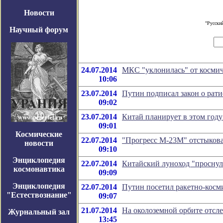
Новости
"Русски
Научный форум
24.07.2014
МКС "уклонилась" от космич
10:06
23.07.2014
Путин подписал закон о рат
09:02
23.07.2014
Китай планирует в этом год
09:01
Космические
22.07.2014
"Прогресс М-23М" отстыков
новости
09:10
Энциклопедия
22.07.2014
Китайский луноход "проснул
космонавтика
09:09
Энциклопедия
22.07.2014
Путин посетил ракетно-косм
"Естествознание"
09:07
21.07.2014
На околоземной орбите отсл
Журнальный зал
13:45