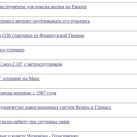
нструменты для поиска жизни на Европе
ронга мечтает опубликовать его рукопись
 O3b стартовал из Французской Гвианы
ел успешно
Союз-2.1б" с метеоспутником
" отправят на Марс
ущены впервые с 1987 года
удничестве навигационных систем Beidou и Глонасс
ела на орбиту три спутника связи
ные о комете Чуримова - Герасименко