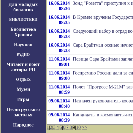
16.06.2014
Зонд "Розетта" приступил к
Для молодых
08:36
биологов
16.06.2014
В Кремле вручены Государс
БИБЛИОТЕКИ
08:35
Библиотека
16.06.2014
Следующий набор в отряд ко
Хроноса
08:33
Научпоп
16.06.2014
Сара Брайтман осенью начне
08:33
РАДИО
11.06.2014
Певица Сара Брайтман запла
Читают и поют
09:01
авторы РП
11.06.2014
Госпремию России дали за с
09:00
ОТДЫХ
11.06.2014
Полет "Прогресс М-21М" за
Музеи
08:59
Игры
09.06.2014
Назначен руководитель коор
08:40
Песни русского
застолья
09.06.2014
Кандидаты в космонавты-исп
08:39
Народное
1
|
2
|
3
|
4
|
5
|
6
|
7
|
8
|9|
10
>>