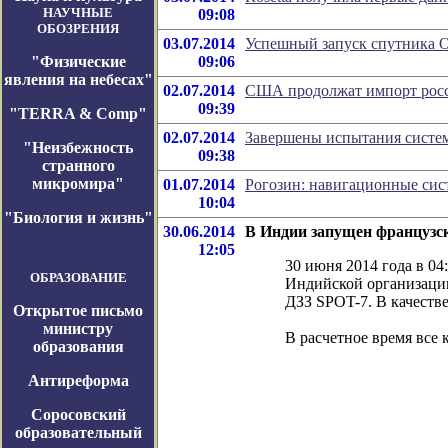
НАУЧНЫЕ
09:08
ОБОЗРЕНИЯ
03.07.2014
Успешный запуск спутника
"Физические
09:06
явления на небесах"
02.07.2014
США продолжат импорт росс
09:39
"TERRA & Comp"
02.07.2014
Завершены испытания систе
"Неизбежность
09:38
странного
микромира"
01.07.2014
Рогозин: навигационные сис
10:04
"Биология и жизнь"
30.06.2014
В Индии запущен французс
12:05
Космос-Журнал
30 июня 2014 года в 0
ОБРАЗОВАНИЕ
Индийской организации
ДЗЗ SPOT-7. В качестве
Открытое письмо
министру
В расчетное время все
образования
Антиреформа
Соросовский
образовательный