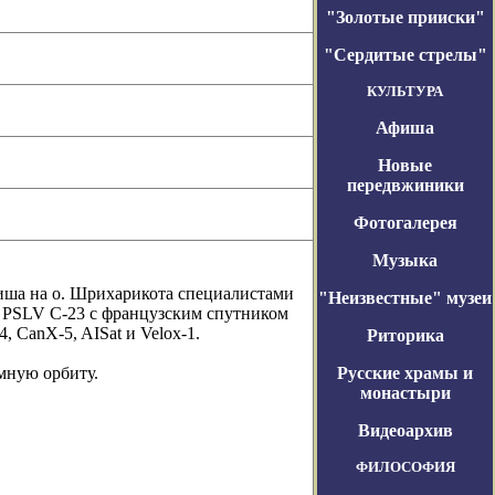
"Золотые прииски"
"Сердитые стрелы"
КУЛЬТУРА
Афиша
Новые
передвжиники
Фотогалерея
Музыка
тиша на о. Шрихарикота специалистами
"Неизвестные" музеи
 PSLV C-23 с французским спутником
 CanX-5, AISat и Velox-1.
Риторика
мную орбиту.
Русские храмы и
монастыри
Видеоархив
ФИЛОСОФИЯ