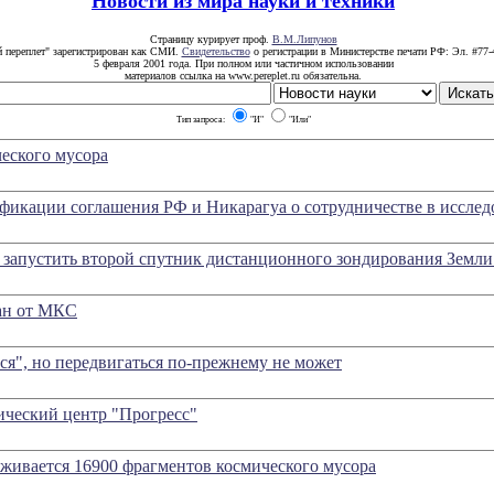
Новости из мира науки и техники
Страницу курирует проф.
В.М.Липунов
й переплет" зарегистрирован как СМИ.
Свидетельство
о регистрации в Министерстве печати РФ: Эл. #77-
5 февраля 2001 года. При полном или частичном использовании
материалов ссылка на www.pereplet.ru обязательна.
Тип запроса:
"И"
"Или"
еского мусора
ификации соглашения РФ и Никарагуа о сотрудничестве в исслед
у запустить второй спутник дистанционного зондирования Земл
ан от МКС
ся", но передвигаться по-прежнему не может
ический центр "Прогресс"
еживается 16900 фрагментов космического мусора