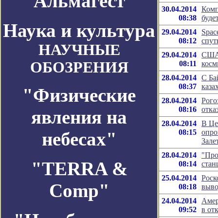
Альмагест
30.04.2014
Комп
08:38
буде
Наука и культура
29.04.2014
Spac
08:12
спут
НАУЧНЫЕ
29.04.2014
США 
ОБОЗРЕНИЯ
08:11
косм
28.04.2014
С Ба
08:37
каза
"Физические
28.04.2014
Рого
08:16
отка
явления на
28.04.2014
В Це
08:15
опро
небесах"
Зале
28.04.2014
"Про
"TERRA &
08:14
стан
25.04.2014
Роск
Comp"
08:18
выво
24.04.2014
Амер
09:52
в от