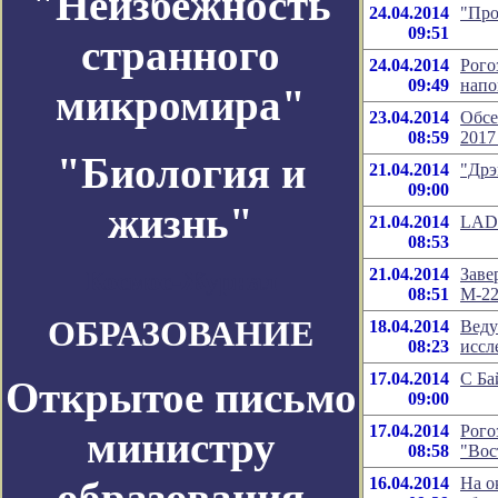
"Неизбежность
24.04.2014
"Про
09:51
странного
24.04.2014
Рого
09:49
напо
микромира"
23.04.2014
Обсе
08:59
2017
"Биология и
21.04.2014
"Дрэ
09:00
жизнь"
21.04.2014
LADE
08:53
21.04.2014
Заве
Космос-Журнал
08:51
М-2
ОБРАЗОВАНИЕ
18.04.2014
Веду
08:23
иссл
17.04.2014
С Ба
Открытое письмо
09:00
17.04.2014
Рого
министру
08:58
"Вос
образования
16.04.2014
На о