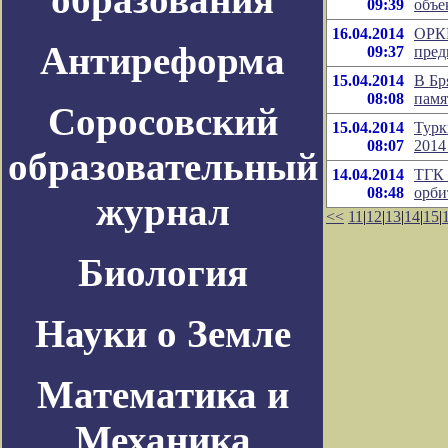
09:39
объе
16.04.2014
ОРКК
Антиреформа
09:37
пред
15.04.2014
В Бр
08:08
памя
Соросовский
15.04.2014
Турк
08:07
2014
образовательный
14.04.2014
ТГК 
08:48
орб
журнал
<<
11
|
12
|
13
|
14
|
15
|
Биология
Науки о Земле
Математика и
Механика