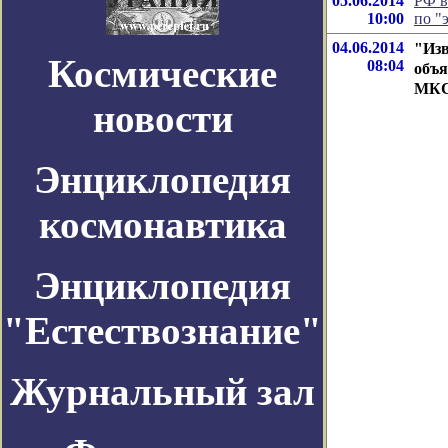
05.06.2014
РФ в
10:00
по "
04.06.2014
"Изв
Космические
08:04
объя
МК
новости
Энциклопедия
космонавтика
Энциклопедия
"Естествознание"
Журнальный зал