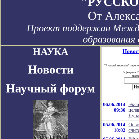
"РУССКО
От
Алекс
Проект поддержан Между
образования 
НАУКА
Новос
Новости
"Русский переплет" заре
5 февраля 2
матер
Научный форум
06.06.2014
Эксп
09:36
целя
Луна
05.06.2014
Осво
10:02
счит