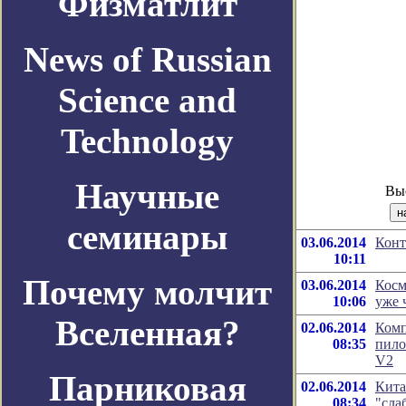
Физматлит
News of Russian
Science and
Technology
Научные
Вы
семинары
03.06.2014
Конт
10:11
Почему молчит
03.06.2014
Косм
10:06
уже 
Вселенная?
02.06.2014
Комп
08:35
пило
V2
Парниковая
02.06.2014
Кита
08:34
"сла