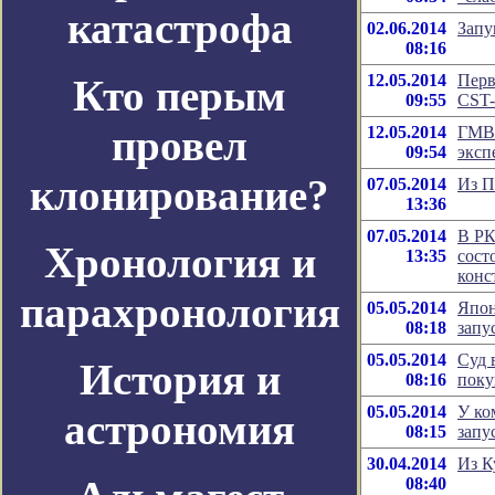
катастрофа
02.06.2014
Зап
08:16
12.05.2014
Перв
Кто перым
09:55
CST-
провел
12.05.2014
ГМВК
09:54
экс
клонирование?
07.05.2014
Из П
13:36
07.05.2014
В РК
Хронология и
13:35
сост
конс
парахронология
05.05.2014
Япон
08:18
запу
05.05.2014
Суд 
История и
08:16
поку
05.05.2014
У ко
астрономия
08:15
запу
30.04.2014
Из К
08:40