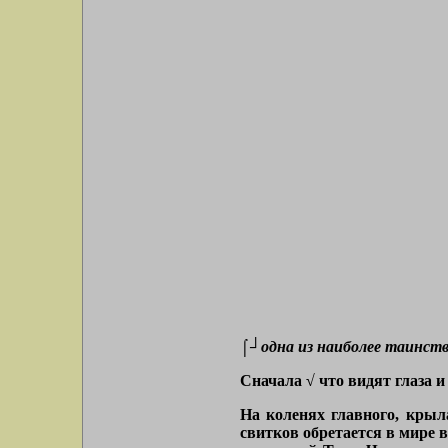
⌠┘одна из наиболее таинств
Сначала √ что видят глаза и
На коленях главного, крыл
свитков обретается в мире 