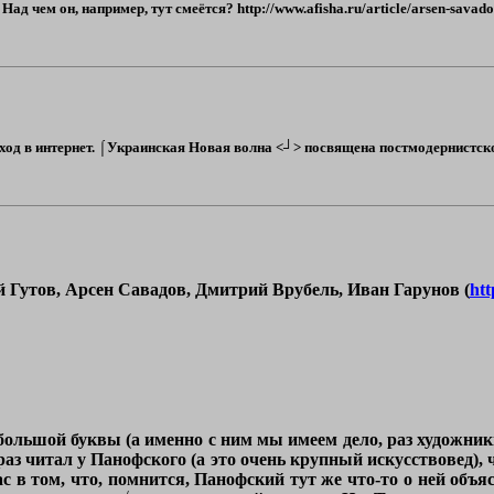
ад чем он, например, тут смеётся? http://www.afisha.ru/article/arsen-sava
од в интернет. ⌠Украинская Новая волна <┘> посвящена постмодернистской 
Гутов, Арсен Савадов, Дмитрий Врубель, Иван Гарунов (
htt
 большой буквы (а именно с ним мы имеем дело, раз художн
аз читал у Панофского (а это очень крупный искусствовед)
 в том, что, помнится, Панофский тут же что-то о ней объяс