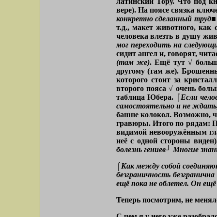
латинский Тору. Что под к
вере). На поясе связка ключ
конкретно сделанный труд■
т.д., макет животного, ка
человека влезть в душу жив
мог переходить на следующ
сидит ангел и, говорят, чит
(там же)
. Ещё тут √ больш
другому (там же). Брошенны
которого стоит за кристалл
второго пояса √ очень боль
таблица Юбера.
⌠Если чело
самостоятельно и не ждать,
башне колокол. Возможно, чт
гравюры. Итого по рядам: П
видимой невооружённым глаз
неё с одной стороны виден
болезнь гениев┘ Многие зна
⌠Как между собой соединяютс
безграничность безгранична
ещё пока не облетел. Он ещё
Теперь посмотрим, не менял
С чем я у него уже разобрал