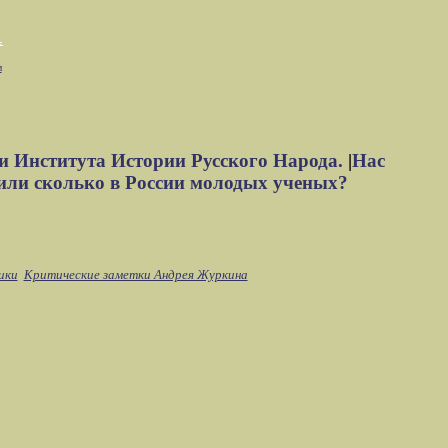
м
и Института Истории Русского Народа.
|
Нас
или сколько в России молодых ученых?
ики
Критические заметки Андрея Журкина