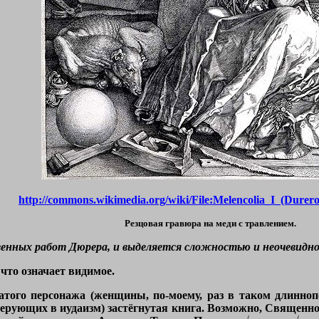
http://commons.wikimedia.org/wiki/File:Melencolia_I_(Durer
Резцовая гравюра на меди с травлением.
енных работ Дюрера, и выделяется сложностью и неочевидн
 что означает видимое.
атого персонажа (женщины, по-моему, раз в таком длинноп
верующих в иудаизм) застёгнутая книга. Возможно, Священн