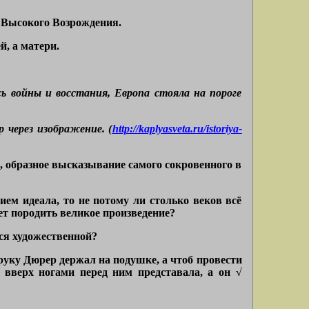
в Высокого Возрождения.
й, а матери.
ь войны и восстания, Европа стояла на пороге
 через изображение. (
http://kaplyasveta.ru/istoriya-
■, образное высказывание самого сокровенного в
ем идеала, то не потому ли столько веков всё
ет породить великое произведение?
тся художественной?
руку Дюрер держал на подушке, а чтоб провести
и вверх ногами перед ним представала, а он √