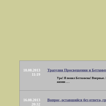
18.08.2013
Трагедия Просвещения и Бетхове
11:19
Ура! Я понял Бетховена! Впервые. 
жизни . . .
16.08.2013
Вопрос, оставшийся без ответа, гр
20:32