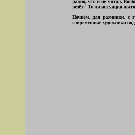
равно, что и не читал. Воо
везёт┘ То ли интуиция выт
Начнём, для разминки, с э
современные художники под