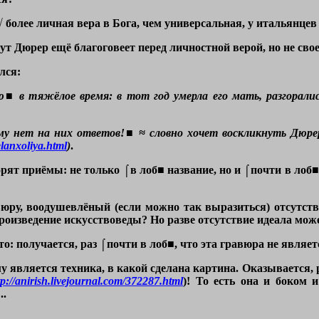
√ более личная вера в Бога, чем универсальная, у итальянце
ут Дюрер ещё благоговеет перед личностной верой, но не свое
лся:
■ в тяжёлое время: в тот год умерла его мать, разгоралис
му нет на них ответов!■ ≈ словно хочет воскликнуть Дюрер
lanxoliya.html
)
.
орят приёмы: не только ⌠в лоб■ название, но и ⌠почти в лоб
юру, воодушевлёный (если можно так выразиться) отсутстви
произведение искусствоведы? Но разве отсутствие идеала мож
о: получается, раз ⌠почти в лоб■, что эта гравюра не являе
у является техника, в какой сделана картина. Оказывается, 
tp://anirish.livejournal.com/372287.html
)! То есть она и боком 
..