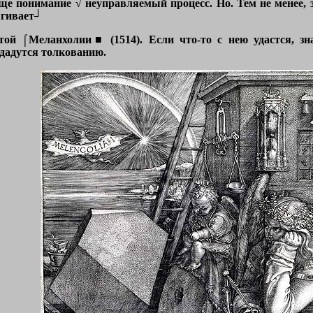
бще понимание √ неуправляемый процесс. Но. Тем не менее,
ягивает┘
той ⌠Меланхолии■ (1514). Если что-то с нею удастся, зна
дадутся толкованию.