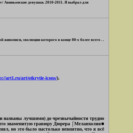
dov/ Авиньонские девушки. 2010-2011. Я выбрал для
живописи, эволюции которого в конце 80-х более всего . .
p://art1.ru/art/otkrytie-icons/
).
ики названы лучшими) до чрезвычайности трудно
, что знаменитую гравюру Дюрера ⌠Меланхолия■
нял, но это было настолько невнятно, что я всё