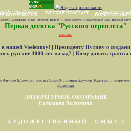
Портал
|
Содержание
|
О нас
|
Авторам
|
Новости
|
Первая десятка
|
Дискуссионный клуб
|
Научный фору
Первая десятка "Русского переплета"
Темы дня:
 в нашей Vselennoy!
|
Президенту Путину о создани
сь русские 4000 лет назад? |
Кому давать гранты 
е Алексея Шорохова
Книга Писем Владимира Хлумова
Классики и современн
Дискуссия
ЛИТЕРАТУРНОЕ ОБОЗРЕНИЕ
Соломона Воложина
Х У Д О Ж Е С Т В Е Н Н Ы Й С М Ы С Л