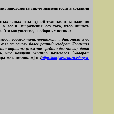
аку заподозрить такую знаменитость в создании
ых вещах из-за нудной техники, из-за наличия
и в лоб■ выражения без того, чтоб лишать
а. Это могущество, наоборот, мистики:
аждой горизонтали, вертикали и диагонали и во
взял за основу более ранний квадрат Корнелия
ания картины (нижние средние два числа), дата
ь, что квадрат Агриппы назывался ⌠квадрат
цы меланхоликам]
■ (
http://kaplyasveta.ru/istoriya-