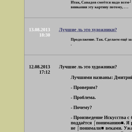
Итак, Савадов смеётся надо всем┘ Н
вникания эту картину потому, . . .
13.08.2013
Лучшие ль это художники?
18:30
Продолжение. Так. Сделаем ещё зах
.
12.08.2013
Лучшие ль это художники?
17:12
Лучшими названы: Дмитрий 
- Проверим?
- Проблема.
- Почему?
- Произведение Искусства с
поддаётся ⌠пониманию■. Я р
не ⌠понимали■ веками. Ужас