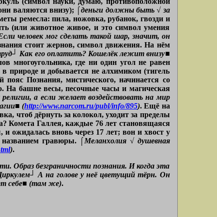
иркуль (символ науки, думаю, противоположной
 они валяются внизу);
⌠деньги должны быть √ за
меты ремесла: пила, ножовка, рубанок, гвозди и
ить (или животное живое, и это символ умения
Если человек мог сделать такой шар, значит, он
знания стоит жернов, символ движения. На нём
руд┘ Как его оплатить? Кошелёк лежит внизу■
в многоугольника, где ни один угол не равен
ь в природе и добывается не алхимиком (тигель
й пояс Познания, мистического, начинается со
о. На башне весы, песочные часы и магическая
 религии, а если желает воздействовать на мир
агии■ (
http://www.narcom.ru/publ/info/895
)
. Ещё на
вка, чтоб дёрнуть за колокол, уходит за пределы
ва? Комета Галлея, каждые 76 лет становящаяся
 и ожидалась вновь через 17 лет; вон и хвост у
 с названием гравюры.
⌠Меланхолия √ душевная
html
)
.
ти. Образ безграничности познания. И когда эта
Циркулем┘ А на голове у неё цветущий тёрн. Он
ет себе■ (там же)
.