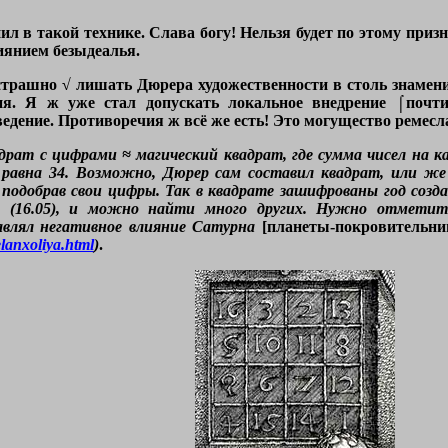
л в такой технике. Слава богу! Нельзя будет по этому призн
иянием безыдеалья.
трашно √ лишать Дюрера художественности в столь знаменит
. Я ж уже стал допускать локальное внедрение ⌠почт
ведение. Противоречия ж всё же есть! Это могущество ремесл
драт с цифрами ≈ магический квадрат, где сумма чисел на к
 равна 34. Возможно, Дюрер сам составил квадрат, или же 
 подобрав свои цифры. Так в квадрате зашифрованы год созд
 (16.05), и можно найти много других. Нужно отметит
лял негативное влияние Сатурна
[планеты-покровительни
lanxoliya.html
)
.