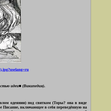
o).jpg?uselang=ru
остью идеи■ (Википедия)
.
олом одеянии) под свитком (Торы? она в виде
ое Писание, включающее в себя переведённую на