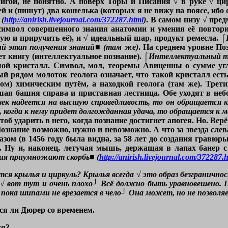
нигой, не понятно. А поверх Торы и Писания √ в руке √ ц
ей и (пишут) два кошелька (которых я не вижу на поясе, ибо
 (
http://anirish.livejournal.com/372287.html
)
. В самом низу √ пред
к символ совершенного знания анатомии и умения её повтор
ую и приручить её), и √ идеальный шар, продукт ремесла.
⌠
ий этап получения знаний■ (там же)
. На среднем уровне По
ает книгу (интеллектуальное познание).
⌠Интеллектуальный т
ой кристалл. Символ, мол, теоремы Авиценны о сумме угло
й рядом молоток геолога означает, что такой кристалл ест
ом) химическим путём, а находкой геолога (там же). Трети
шая башня справа и приставная лестница. Обе уходят в неб
век надеется на высшую справедливость, то он обращается к
 когда к нему придет долгожданная удача, то обращается к м
об ударить в него, когда познание достигнет апогея. Но. Верё
ознание возможно, нужно и невозможно. А что за звезда сле
ом (в 1456 году была видна, за 58 лет до создания гравюры,
). Ну и, наконец, летучая мышь, держащая в лапах банер
ния приумножают скорбь■ (
http://anirish.livejournal.com/372287.
я крылья и циркуль? Крылья всегда √ это образ безграничнос
 √ вот тут и очень плохо┘ Всё должно быть уравновешено. 
 пока шипами не врезается в чело┘ Она может, но не позволя
ся ли Дюрер со временем.
ся?