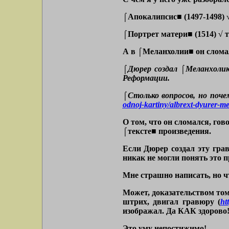
⌠Апокалипсис■ (1497-1498) 
⌠Портрет матери■ (1514) √ т
А в ⌠Меланхолии■ он слома
⌠Дюрер создал ⌠Меланхолию
Реформации.
⌠Столько вопросов, но поче
odnoj-kartiny/albrext-dyurer-me
О том, что он сломался, гов
⌠тексте■ произведения.
Если Дюрер создал эту грав
никак не могли понять это 
Мне страшно написать, но чт
Может, доказательством том
штрих, двигал гравюру (
ht
изображал. Да КАК здорово!
Это уму непостижимо!