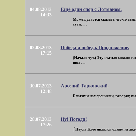
04.08.2013
Ещё один спор с Лотманом.
14:33
Может, удастся сказать что-то св
сути, . . .
02.08.2013
Победа и победа. Продолжение.
17:15
(Начало тут.) Эту статью можно т
ним . . .
30.07.2013
Арсений Тарковский.
12:48
Благими намерениями, говорят, вым
28.07.2013
Ну! Погоди!
17:26
⌠Пауль Клее являлся одним из лиде