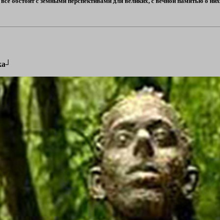
 всё обстоит с земными перспективами для великих, с вечной памятью о ни
ка┘