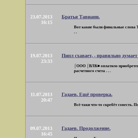
23.07.2013
Братья Тавиани.
16:15
Вот какие были финальные слова Т
. .
19.07.2013
Пипл схавает, - правильно думае
23:33
⌠ООО ⌠ВЛК■ оплатило приобретенн
расчетного счета . . .
11.07.2013
Гадаев. Ещё проверка.
20:47
Всё-таки что-то скребёт совесть. 
09.07.2013
Гадаев. Продолжение.
16:45