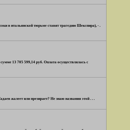
эки в итальянской тюрьме ставят трагедию Шекспира), - .
мме 13 705 599,14 руб. Оплата осуществлялась с
даев жалеет или презирает? Не знаю названия этой . . .