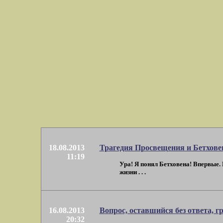
18.08.2013
Трагедия Просвещения и Бетхове
11:19
Ура! Я понял Бетховена! Впервые. 
жизни . . .
16.08.2013
Вопрос, оставшийся без ответа, гр
20:32