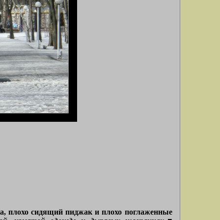
ка, плохо сидящий пиджак и плохо поглаженные