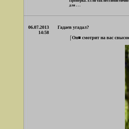
Проверка. Если так пессимистично
для . . .
06.07.2013
Гадаев угадал?
14:58
⌠Он■ смотрит на вас свысо