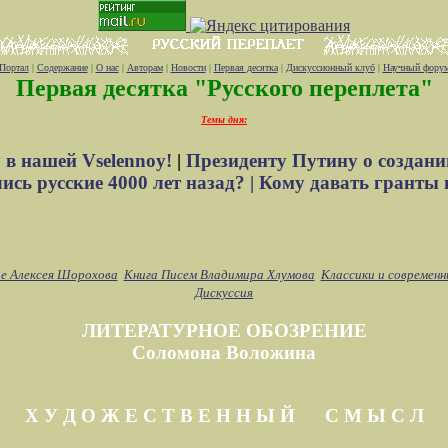
Портал
|
Содержание
|
О нас
|
Авторам
|
Новости
|
Первая десятка
|
Дискуссионный клуб
|
Научный фору
Первая десятка "Русского переплета"
Темы дня:
 в нашей Vselennoy!
|
Президенту Путину о создани
сь русские 4000 лет назад? |
Кому давать гранты 
е Алексея Шорохова
Книга Писем Владимира Хлумова
Классики и современн
Дискуссия
ЛИТЕРАТУРНОЕ ОБОЗРЕНИЕ
Соломона Воложина
Х У Д О Ж Е С Т В Е Н Н Ы Й С М Ы С Л