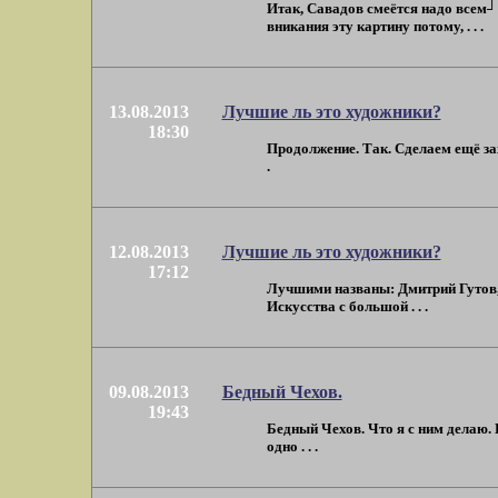
Итак, Савадов смеётся надо всем┘ Н
вникания эту картину потому, . . .
13.08.2013
Лучшие ль это художники?
18:30
Продолжение. Так. Сделаем ещё зах
.
12.08.2013
Лучшие ль это художники?
17:12
Лучшими названы: Дмитрий Гутов, А
Искусства с большой . . .
09.08.2013
Бедный Чехов.
19:43
Бедный Чехов. Что я с ним делаю. 
одно . . .