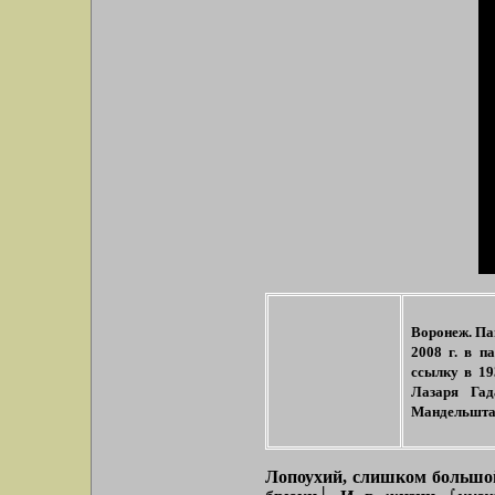
Воронеж. Па
2008 г. в п
ссылку в 19
Лазаря Га
Мандельштам
Лопоухий, слишком большой