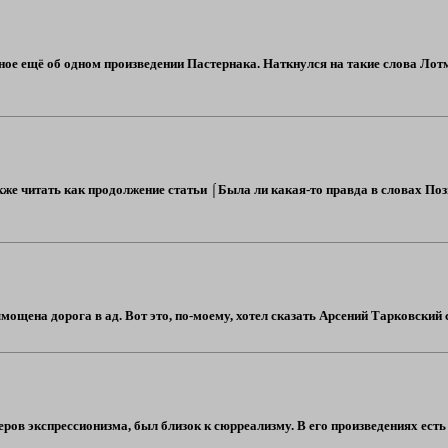
язное ещё об одном произведении Пастернака. Наткнулся на такие слова Ло
акже читать как продолжение статьи ⌠Была ли какая-то правда в словах По
ощена дорога в ад. Вот это, по-моему, хотел сказать Арсений Тарковский с
ров экспрессионизма, был близок к сюрреализму. В его произведениях есть