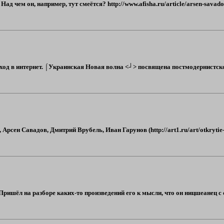
ад чем он, например, тут смеётся? http://www.afisha.ru/article/arsen-sava
од в интернет. ⌠Украинская Новая волна <┘> посвящена постмодернистской 
рсен Савадов, Дмитрий Врубель, Иван Гарунов (http://art1.ru/art/otkrytie-
Пришёл на разборе каких-то произведений его к мысли, что он ницшеанец с