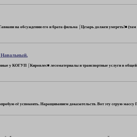
авиани на обсуждении его и брата фильма ⌠Цезарь должен умереть!■ (там з
т Навальный.
ые у КОГУП ⌠Кировлес■ лесоматериалы и транспортные услуги в общей су
Попробую её успокоить. Наращиванием доказательств. Вот эту серую массу Га