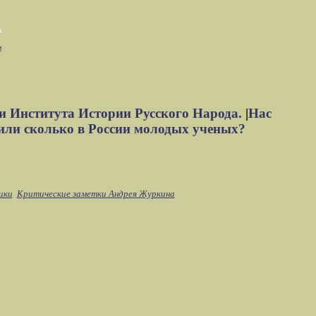
м
и Института Истории Русского Народа.
|
Нас
или сколько в России молодых ученых?
ики
Критические заметки Андрея Журкина