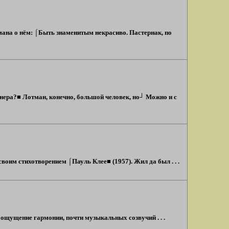
тмана о нём: ⌠Быть знаменитым некрасиво. Пастернак, по
знера?■ Лотман, конечно, большой человек, но┘ Можно и с
воим стихотворением ⌠Пауль Клее■ (1957). Жил да был . . .
 ощущение гармонии, почти музыкальных созвучий . . .