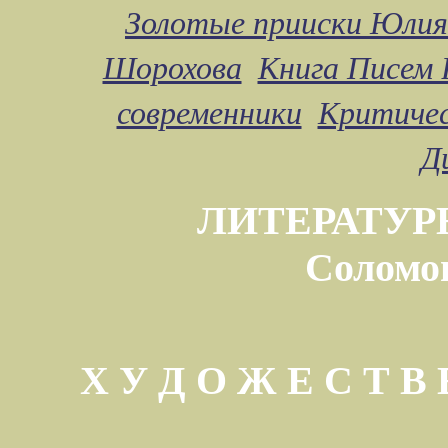
Золотые прииски Юлия
Шорохова
Книга Писем 
современники
Критичес
Д
ЛИТЕРАТУР
Соломо
Х У Д О Ж Е С Т 