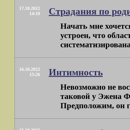
17.10.2022
Страдания по род
14:10
Начать мне хочется
устроен, что обла
систематизирована. 
16.10.2022
Интимность
15:26
Невозможно не вос
таковой у Эжена Ф
Предположим, он го