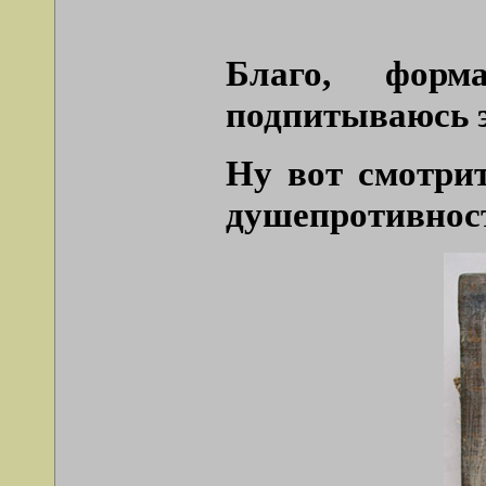
Благо, форм
подпитываюсь э
Ну вот смотрит
душепротивнос