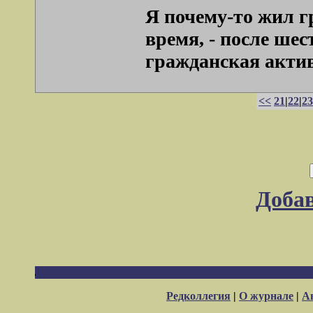
Я почему-то жил 
время, - после шес
гражданская актив
<<
21
|
22
|
23
Доба
Редколлегия
|
О журнале
|
А