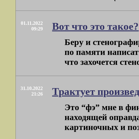
01.11.2022
Вот что это такое?
09:29
Беру и стенографир
по памяти написать
что захочется стено
31.10.2022
Трактует произвед
21:26
Это “фэ” мне в фи
находящей оправда
картиночных и поз