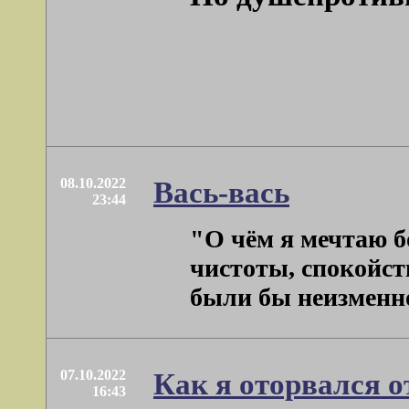
08.10.2022
Вась-вась
23:44
"О чём я мечтаю бо
чистоты, спокойст
были бы неизменно 
07.10.2022
Как я оторвался о
16:43