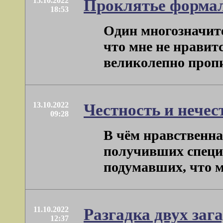
15.10.2022
Проклятье форма
18:53
Один многозначите
что мне не нравитс
великолепно пропис
13.10.2022
Честность и нечес
09:28
В чём нравственна
получивших специа
подумавших, что м
11.10.2022
Разгадка двух за
12:37