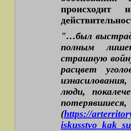
происходит 
действительнос
"…был выстрада
полным лише
страшную войну
расцвет угол
изнасилования,
люди, покалече
потеряв
(
https://arterrit
iskusstvo_kak_su