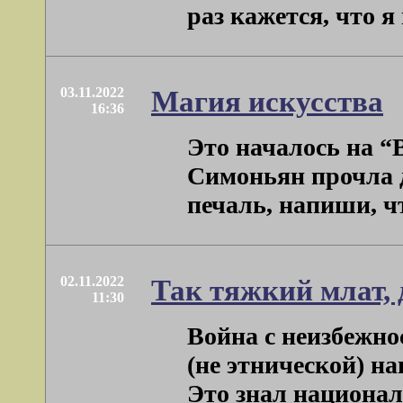
раз кажется, что я п
03.11.2022
Магия искусства
16:36
Это началось на 
Симоньян прочла 
печаль, напиши, чт
02.11.2022
Так тяжкий млат, 
11:30
Война с неизбежн
(не этнической) н
Это знал национали