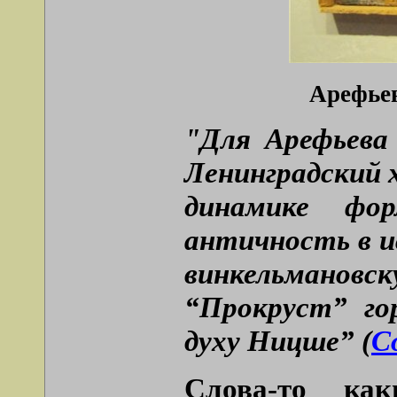
Арефьев
"Для Арефьева
Ленинградский х
динамике фор
античность в и
винкельмановск
“Прокруст” го
духу Ницше” (
С
Слова-то ка