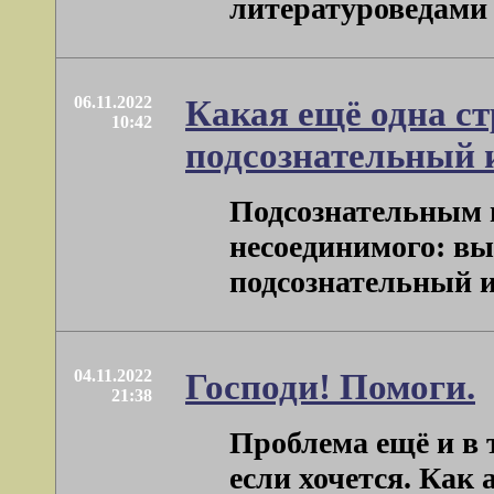
литературоведами п
06.11.2022
Какая ещё одна ст
10:42
подсознательный 
Подсознательным 
несоединимого: выс
подсознательный и
04.11.2022
Господи! Помоги.
21:38
Проблема ещё и в т
если хочется. Как 