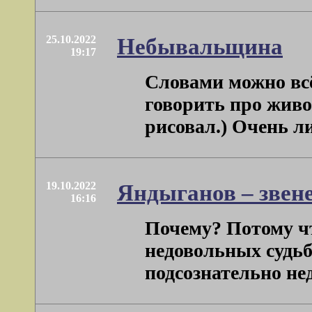
25.10.2022
Небывальщина
19:17
Словами можно вс
говорить про живо
рисовал.) Очень ли
19.10.2022
Яндыганов – звен
16:16
Почему? Потому ч
недовольных судьб
подсознательно нед