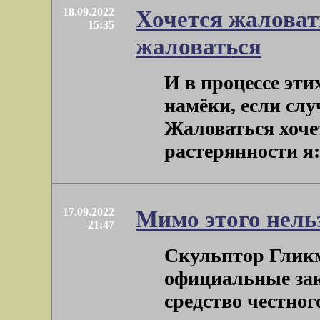
18.09.2022
Хочется жаловат
15:35
жаловаться
И в процессе эти
намёки, если слу
Жаловаться хочет
растерянности я: 
17.09.2022
Мимо этого нель
21:47
Скульптор Глик
официальные зак
средство честног