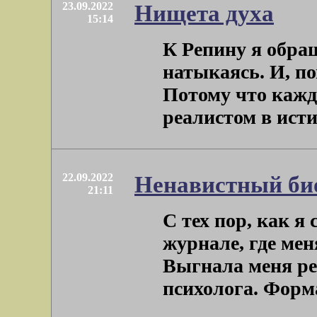
23.09.2022
Нищета духа
15:14
К Репину я обра
натыкаясь. И, п
Потому что кажд
реалистом в истин
22.09.2022
Ненавистный би
21:11
С тех пор, как я
журнале, где мен
Выгнала меня ре
психолога. Формал