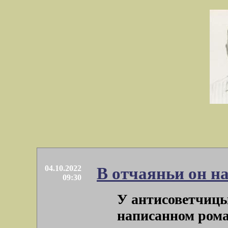
04.10.2022
В отчаяньи он 
09:30
У антисоветчицы
написанном рома