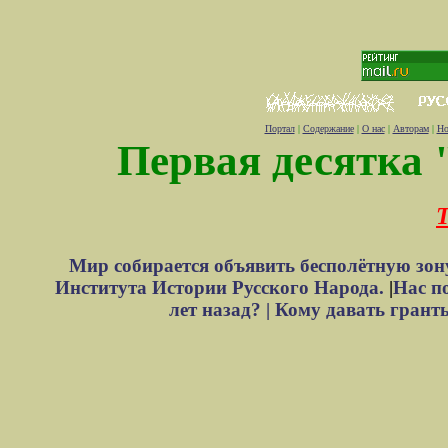
Портал
|
Содержание
|
О нас
|
Авторам
|
Но
Первая десятка 
Т
Мир собирается объявить бесполётную зон
Института Истории Русского Народа.
|
Нас п
лет назад? |
Кому давать грант