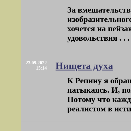
За вмешательств
изобразительного
хочется на пейза
удовольствия . . .
23.09.2022
Нищета духа
15:14
К Репину я обра
натыкаясь. И, п
Потому что кажд
реалистом в истин