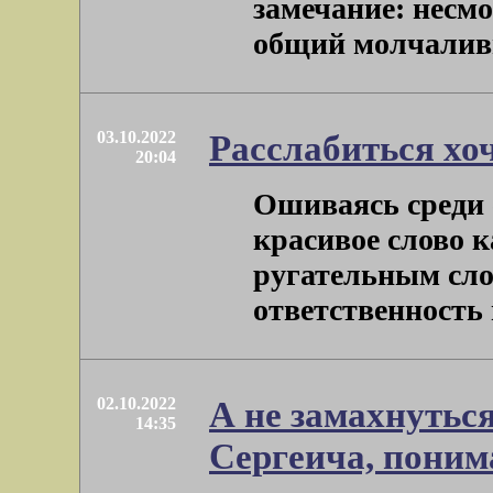
замечание: несмо
общий молчаливый
03.10.2022
Расслабиться хо
20:04
Ошиваясь среди ф
красивое слово к
ругательным сло
ответственность 
02.10.2022
А не замахнутьс
14:35
Сергеича, поним