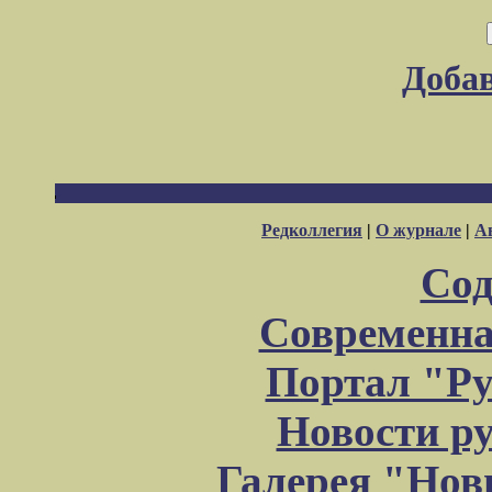
Доба
Редколлегия
|
О журнале
|
А
Сод
Современна
Портал "Ру
Новости р
Галерея "Но