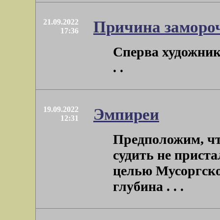
21.09.2022
Причина замороч
17:36
Сперва художник
. .
19.09.2022
Эмпиреи
12:31
Предположим, чт
судить не приста
целью Мусоргско
глубина . . .