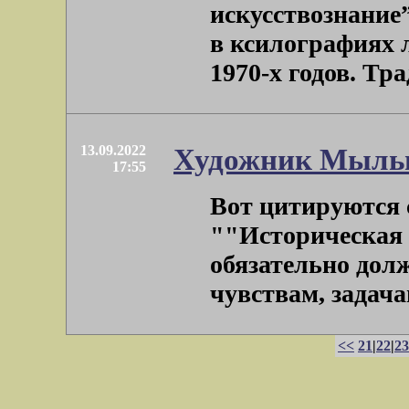
искусствознание”
в ксилографиях 
1970-х годов. Трад
13.09.2022
Художник Мыльн
17:55
Вот цитируются
""Историческая 
обязательно дол
чувствам, задачам
<<
21
|
22
|
23