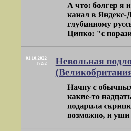
А что: болгер я и
канал в Яндекс-Д
глубинному русс
Ципко: "с порази
01.10.2022
Невольная подло
17:52
(Великобритани
Начну с обычных
какие-то надцать
подарила скрипку
возможно, и уши с