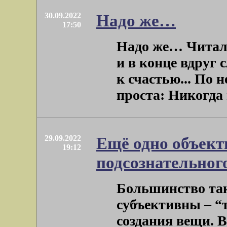
30.09.2022
Надо же…
17:50
Надо же… Читал
и в конце вдруг 
к счастью... По 
проста: Никогда не
29.09.2022
Ещё одно объект
19:12
подсознательног
Большинство та
субъективны – “
создания вещи. В