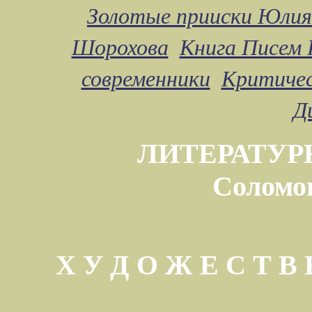
Золотые прииски Юлия
Шорохова
Книга Писем 
современники
Критичес
Д
ЛИТЕРАТУР
Соломо
Х У Д О Ж Е С Т 