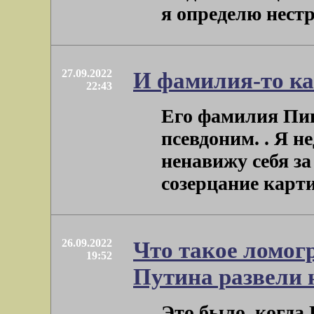
я определю нестра
27.09.2022
И фамилия-то к
22:43
Его фамилия Пиво
псевдоним. . Я н
ненавижу себя з
созерцание картин
26.09.2022
Что такое ломог
19:52
Путина развели 
Это было, когда