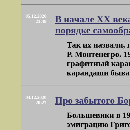
05.12.2020
В начале ХХ век
23:49
порядке самообр
Так их назвали, 
Р. Монтенегро. 1
графитный кара
карандаши бывают
04.12.2020
Про забытого Бо
20:27
Большевики в 19
эмиграцию Григ