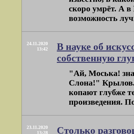
скоро умрёт. А в
возможность лучше
24.11.2020
В науке об искус
13:42
собственную глу
"Ай, Моська! зна
Слона!" Крылов.
копают глубже т
произведения. Пот
23.11.2020
Столько разгово
13:28