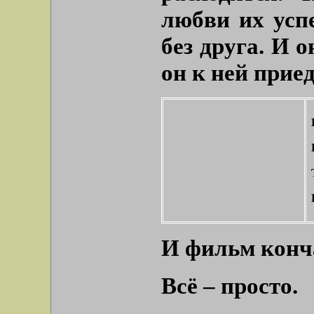
любви их успе
без друга. И о
он к ней приед
И фильм конч
Всё – просто.