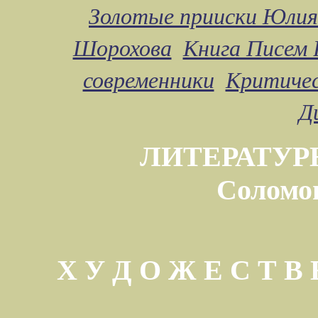
Золотые прииски Юлия
Шорохова
Книга Писем 
современники
Критичес
Д
ЛИТЕРАТУР
Соломо
Х У Д О Ж Е С Т 