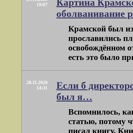
Картина Крамско
19:07
оболванивание р
Крамской был из
прославились пл
освобождённом от
есть это было при
28.11.2020
Если б директор
14:31
был я…
Вспомнилось, ка
статью, потому ч
писал книгу. Кн