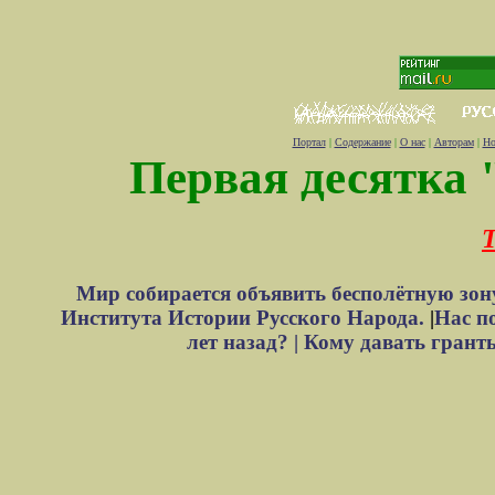
Портал
|
Содержание
|
О нас
|
Авторам
|
Но
Первая десятка 
Т
Мир собирается объявить бесполётную зон
Института Истории Русского Народа.
|
Нас п
лет назад? |
Кому давать грант