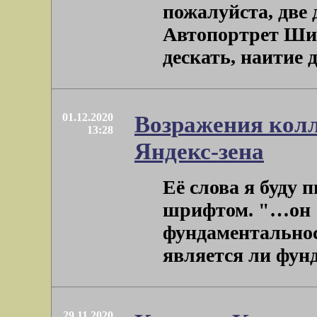
пожалуйста, две 
Автопортрет Шил
дескать, наитие д
01.12.2020
Возражения колл
13:28
Яндекс-зена
Её слова я буду 
шрифтом. "…он [
фундаментальнос
является ли фунд
29.11.2020