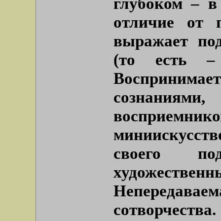
глубоком – в
отличие от п
выражает под
(то есть –
Воспринимае
сознания
восприемник
миниискусств
своего по
художестве
Непередавае
сотворчества.