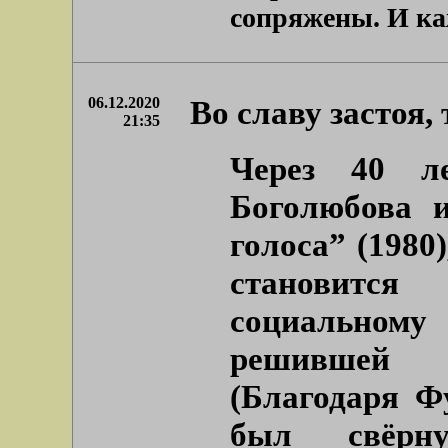
сопряжены. И каж
06.12.2020
Во славу застоя,
21:35
Через 40 л
Боголюбова 
голоса” (1980
становится
социальном
решившей п
(Благодаря Ф
был свёрн