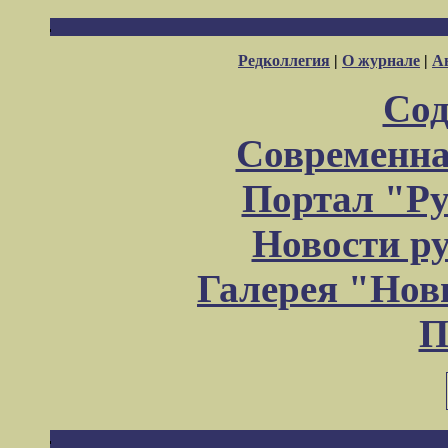
Редколлегия
|
О журнале
|
А
Сод
Современна
Портал "Ру
Новости р
Галерея "Но
П