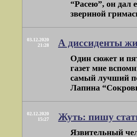
“Расею”, он дал 
звериной гримасы”
03.12.2020
А диссиденты ж
21:28
Один сюжет и пя
газет мне вспомн
самый лучший п
Лапина “Сокровищ
02.12.2020
Жуть: пишу стат
15:27
Язвительный чел