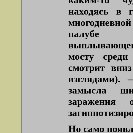
находясь в г
многодневн
палубе р
выплывающег
мосту среди
смотрит вниз
взглядами).
замысла ш
заражения 
загипнотизиро
Но само появл