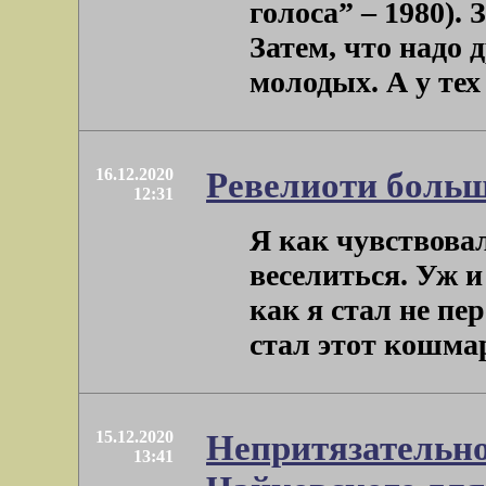
голоса” – 1980).
Затем, что надо 
молодых. А у тех –
16.12.2020
Ревелиоти больш
12:31
Я как чувствовал
веселиться. Уж и
как я стал не пе
стал этот кошмар 
15.12.2020
Непритязательно
13:41