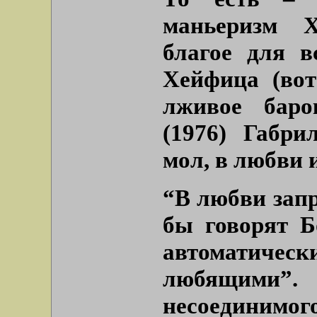
маньеризм Х
благое для в
Хейфица (вот
лживое бар
(1976) Габри
мол, в любви и
“В любви запр
бы говорят Б
автоматическ
любящими”
несоединимого