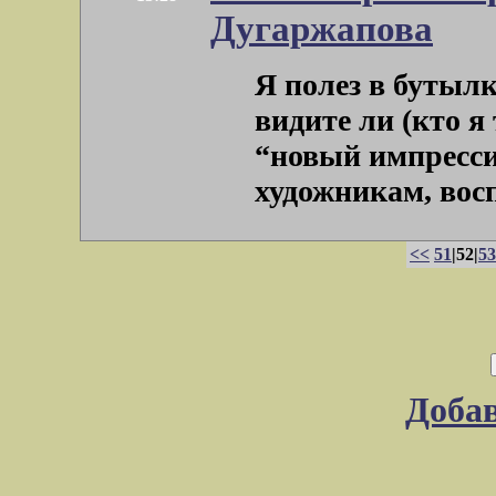
Дугаржапова
Я полез в бутылк
видите ли (кто я
“новый импресс
художникам, восп
<<
51
|52|
53
Доба