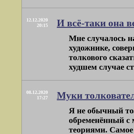
12.12.2020
И всё-таки она в
20:15
Мне случалось н
художнике, совер
толкового сказат
худшем случае ста
08.12.2020
Муки толковате
17:27
Я не обычный то
обременённый с 
теориями. Самое 