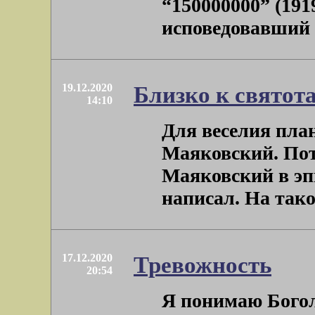
“150000000” (191
исповедовавший а
19.12.2020
Близко к святота
14:10
Для веселия пла
Маяковский. Пот
Маяковский в эп
написал. На такое 
17.12.2020
Тревожность
20:54
Я понимаю Богол