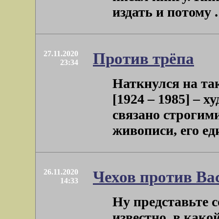
издать и потому . 
27.11.2020
Против трёпа
23:34
Наткнулся на та
[1924 – 1985] – 
связано строгим
живописи, его еди
26.11.2020
Чехов против Ва
14:33
Ну представьте 
известно, в како