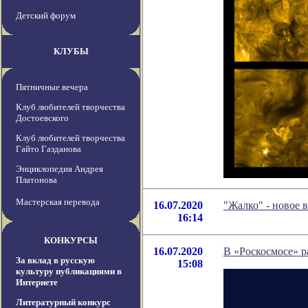
Детский форум
КЛУБЫ
Пятничные вечера
Клуб любителей творчества
Достоевского
Клуб любителей творчества
Гайто Газданова
Энциклопедия Андрея
Платонова
Мастерская перевода
16.07.2020
"Жалко" - новое
16:14
КОНКУРСЫ
16.07.2020
В «Роскосмосе» р
За вклад в русскую
15:08
культуру публикациями в
Интернете
Литературный конкурс