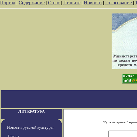
Портал
|
Содержание
|
О нас
|
Пишите
|
Новости
|
Голосование
|
ЛИТЕРАТУРА
"Русский переплет" заре
Новости русской культуры
Афиша