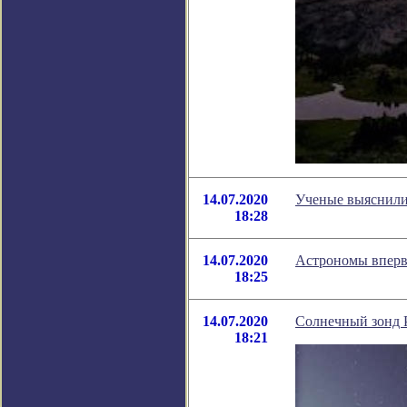
14.07.2020
Ученые выяснили,
18:28
14.07.2020
Астрономы вперв
18:25
14.07.2020
Солнечный зонд P
18:21