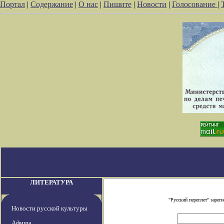
Портал
|
Содержание
|
О нас
|
Пишите
|
Новости
|
Голосование
|
ЛИТЕРАТУРА
"Русский переплет" заре
Новости русской культуры
Афиша