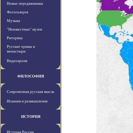
Новые передвжиники
Фотогалерея
Музыка
"Неизвестные" музеи
Риторика
Русские храмы и
монастыри
Видеоархив
ФИЛОСОФИЯ
Современная русская мысль
Искания и размышления
ИСТОРИЯ
История России