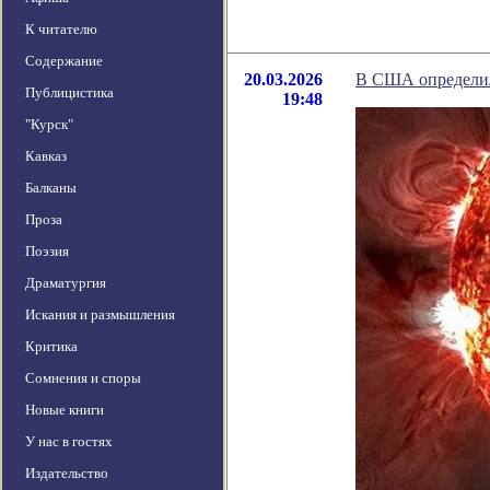
К читателю
Содержание
20.03.2026
В США определил
Публицистика
19:48
"Курск"
Кавказ
Балканы
Проза
Поэзия
Драматургия
Искания и размышления
Критика
Сомнения и споры
Новые книги
У нас в гостях
Издательство