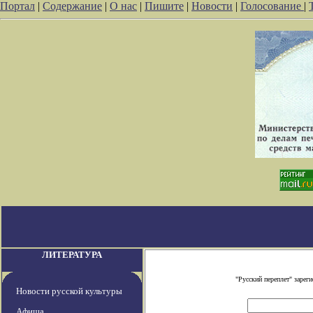
Портал
|
Содержание
|
О нас
|
Пишите
|
Новости
|
Голосование
|
ЛИТЕРАТУРА
"Русский переплет" заре
Новости русской культуры
Афиша