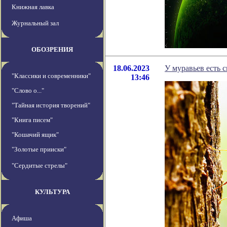
Книжная лавка
Журнальный зал
ОБОЗРЕНИЯ
18.06.2023
У муравьев есть 
"Классики и современники"
13:46
"Слово о..."
"Тайная история творений"
"Книга писем"
"Кошачий ящик"
"Золотые прииски"
"Сердитые стрелы"
КУЛЬТУРА
Афиша