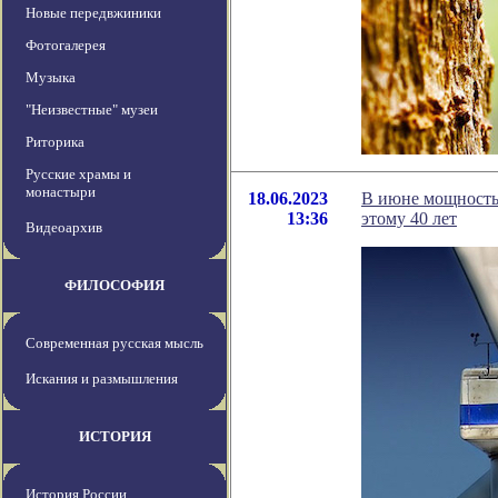
Новые передвжиники
Фотогалерея
Музыка
"Неизвестные" музеи
Риторика
Русские храмы и
монастыри
18.06.2023
В июне мощность 
13:36
этому 40 лет
Видеоархив
ФИЛОСОФИЯ
Современная русская мысль
Искания и размышления
ИСТОРИЯ
История России