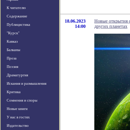
К читателю
Содержание
18.06.2023
Новые открытия 
Публицистика
14:00
других планетах
"Курск"
Кавказ
Балканы
Проза
Поэзия
Драматургия
Искания и размышления
Критика
Сомнения и споры
Новые книги
У нас в гостях
Издательство