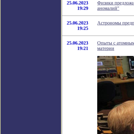
25.06.2023
Физики предложи
19:29
аномалий"
25.06.2023
Астрономы предп
19:25
25.06.2023
Опыты с атомными
19:21
материи