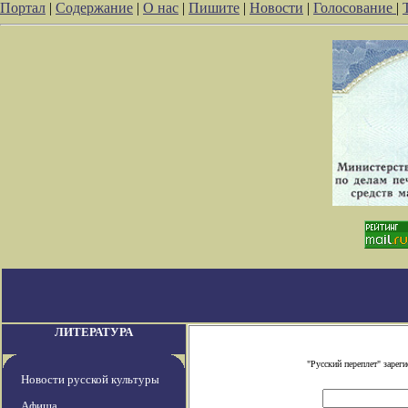
Портал
|
Содержание
|
О нас
|
Пишите
|
Новости
|
Голосование
|
ЛИТЕРАТУРА
"Русский переплет" заре
Новости русской культуры
Афиша