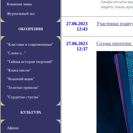
Книжная лавка
Журнальный зал
27.06.2023
Участники плавуч
12:43
ОБОЗРЕНИЯ
27.06.2023
Создан прототип 
"Классики и современники"
12:37
"Слово о..."
"Тайная история творений"
"Книга писем"
"Кошачий ящик"
"Золотые прииски"
"Сердитые стрелы"
КУЛЬТУРА
Афиша