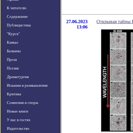
К читателю
Содержание
27.06.2023
Открывая тайны 
Публицистика
13:06
"Курск"
Кавказ
Балканы
Проза
Поэзия
Драматургия
Искания и размышления
Критика
Сомнения и споры
Новые книги
У нас в гостях
Издательство