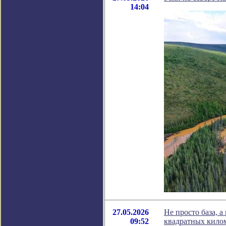
14:04
27.05.2026
Не просто база, 
09:52
квадратных кило