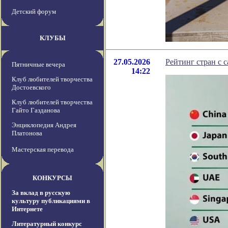
Детский форум
КЛУБЫ
27.05.2026
Рейтинг стран с 
Пятничные вечера
14:22
Клуб любителей творчества
Достоевского
Клуб любителей творчества
Гайто Газданова
Энциклопедия Андрея
Платонова
Мастерская перевода
КОНКУРСЫ
За вклад в русскую
культуру публикациями в
Интернете
Литературный конкурс