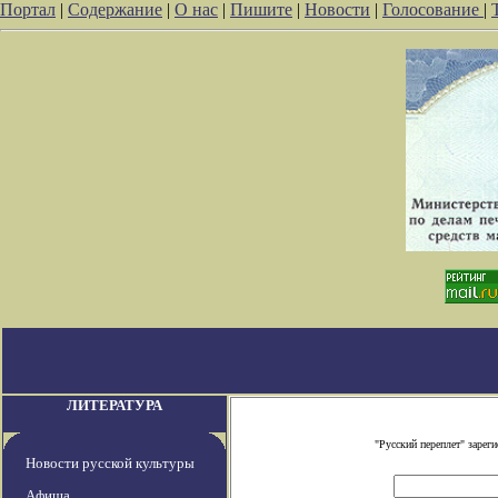
Портал
|
Содержание
|
О нас
|
Пишите
|
Новости
|
Голосование
|
ЛИТЕРАТУРА
"Русский переплет" заре
Новости русской культуры
Афиша