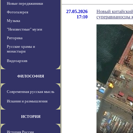
Новые передвжиники
27.05.2026
Новый китайский 
Фотогалерея
17:10
суперавианосцы к
Музыка
"Неизвестные" музеи
Риторика
Русские храмы и
монастыри
Видеоархив
ФИЛОСОФИЯ
Современная русская мысль
Искания и размышления
ИСТОРИЯ
История России