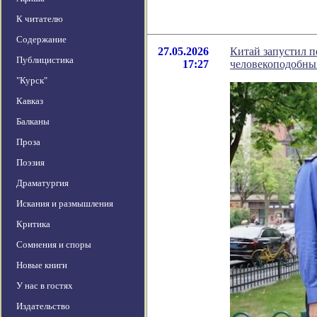
К читателю
Содержание
27.05.2026
Китай запустил п
Публицистика
17:27
человекоподобны
"Курск"
Кавказ
Балканы
Проза
Поэзия
Драматургия
Искания и размышления
Критика
Сомнения и споры
Новые книги
У нас в гостях
Издательство