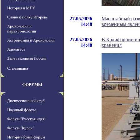
История в МГУ
Слово о полку Игореве
27.05.2026
Масштабный разво
14:48
временным явле
Хронология и
парахронология
27.05.2026
В Калифорнии впе
Астрономия и Хронология
14:40
хранения
Альмагест
Запечатленная Россия
Сталиниана
ФОРУМЫ
Дискуссионный клуб
Научный форум
Форум "Русская идея"
Форум "Курск"
Исторический форум