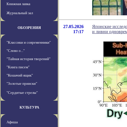
Книжная лавка
Журнальный зал
27.05.2026
Японские исследо
ОБОЗРЕНИЯ
17:17
и ливни одновре
"Классики и современники"
"Слово о..."
"Тайная история творений"
"Книга писем"
"Кошачий ящик"
"Золотые прииски"
"Сердитые стрелы"
КУЛЬТУРА
Афиша