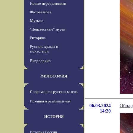
Новые передвжиники
Фотогалерея
Музыка
"Неизвестные" музеи
Риторика
Русские храмы и
монастыри
Видеоархив
ФИЛОСОФИЯ
Современная русская мысль
Искания и размышления
06.03.2024
Обнар
14:20
ИСТОРИЯ
История России