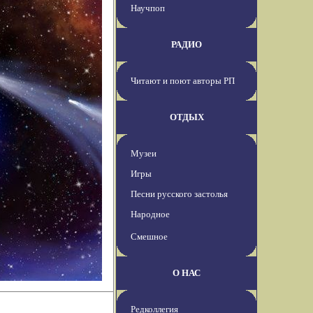
Научпоп
РАДИО
Читают и поют авторы РП
ОТДЫХ
Музеи
Игры
Песни русского застолья
Народное
Смешное
О НАС
Редколлегия