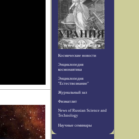
Космические новости
Энциклопедия
космонавтика
Энциклопедия
"Естествознание"
Журнальный зал
Физматлит
News of Russian Science and
Technology
Научные семинары