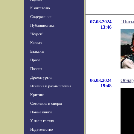
К читателю
Содержание
07.03.2024
"Письм
Публицистика
13:46
"Курск"
Кавказ
Балканы
Проза
Поэзия
Драматургия
06.03.2024
Обнар
19:48
Искания и размышления
Критика
Сомнения и споры
Новые книги
У нас в гостях
Издательство