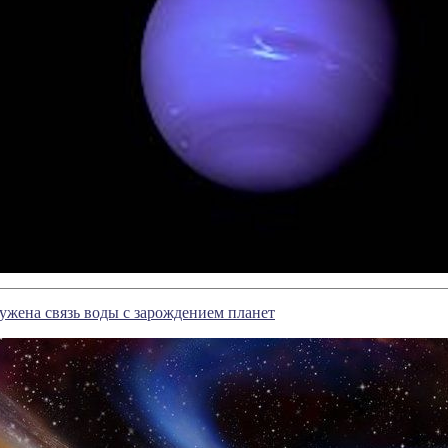
ужена связь воды с зарождением планет