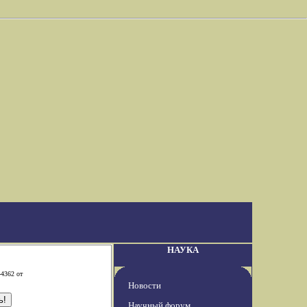
НАУКА
-4362 от
Новости
Научный форум