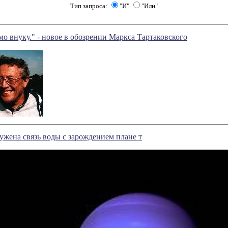
Тип запроса:
"И"
"Или"
о внуку." - новое в обозрении Маркса Тартаковского
ужена связь воды с зарождением плане т