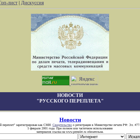
Топ-лист
|
Дискуссия
НОВОСТИ
"РУССКОГО ПЕРЕПЛЕТА"
Новости
й переплет" зарегистрирован как СМИ.
Свидетельство
о регистрации в Министерстве печати РФ: Эл. #77
5 февраля 2001 года. При полном или частичном использовании
материалов ссылка на www.pereplet.ru обязательна.