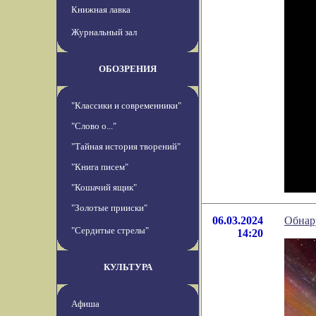
Книжная лавка
Журнальный зал
ОБОЗРЕНИЯ
"Классики и современники"
"Слово о..."
"Тайная история творений"
"Книга писем"
"Кошачий ящик"
"Золотые прииски"
06.03.2024
Обнар
"Сердитые стрелы"
14:20
КУЛЬТУРА
Афиша