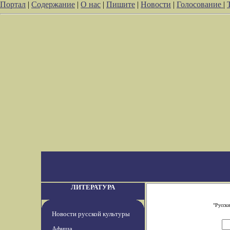
Портал
|
Содержание
|
О нас
|
Пишите
|
Новости
|
Голосование
|
ЛИТЕРАТУРА
"Русски
Новости русской культуры
Афиша