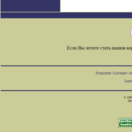
Если Вы хотите стать нашим к
Редколлегия
|
О журнале
|
Ав
Галер
© 1999
Ди