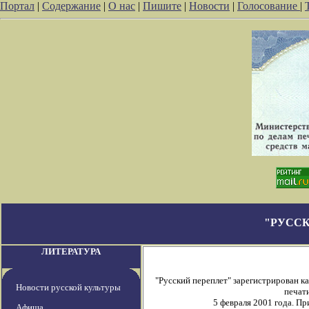
Портал
|
Содержание
|
О нас
|
Пишите
|
Новости
|
Голосование
|
"РУССК
ЛИТЕРАТУРА
"Русский переплет" зарегистрирован 
Новости русской культуры
печати
5 февраля 2001 года. П
Афиша