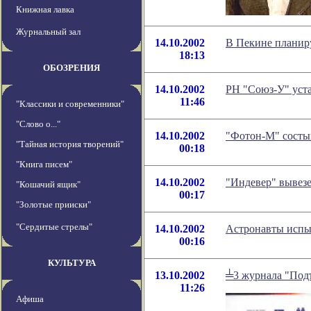
Книжная лавка
Журнальный зал
14.10.2002
В Пекине планир
18:13
ОБОЗРЕНИЯ
14.10.2002
РН "Союз-У" уста
11:46
"Классики и современники"
"Слово о..."
14.10.2002
"Фотон-М" состык
"Тайная история творений"
00:18
"Книга писем"
14.10.2002
"Индевер" вывез
"Кошачий ящик"
00:17
"Золотые прииски"
"Сердитые стрелы"
14.10.2002
Астронавты испы
00:16
КУЛЬТУРА
13.10.2002
╧3 журнала "Под
11:26
Афиша