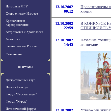
История в МГУ
13.10.2002
Провозглашены л
00:12
химии
Слово о полку Игореве
Хронология и
12.10.2002
В КОНКУРСЕ 
парахронология
22:59
ОТЛИЧИЛИСЬ 
Астрономия и Хронология
Альмагест
12.10.2002
Название столицы
14:45
англичане
Запечатленная Россия
Сталиниана
ФОРУМЫ
Дискуссионный клуб
Научный форум
Форум "Русская идея"
Форум "Курск"
Исторический форум
12.10.2002
Утвержден экипа