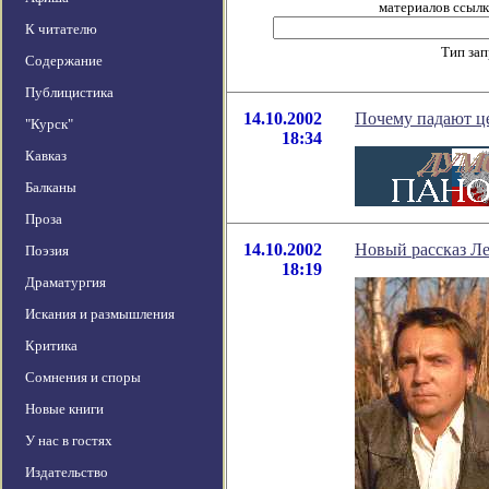
материалов ссылка
К читателю
Тип за
Содержание
Публицистика
14.10.2002
Почему падают ц
"Курск"
18:34
Кавказ
Балканы
Проза
14.10.2002
Новый рассказ Л
Поэзия
18:19
Драматургия
Искания и размышления
Критика
Сомнения и споры
Новые книги
У нас в гостях
Издательство