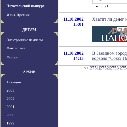
Читательский конкурс
Илья-Премия
11.10.2002
Хватит ли денег 
15:01
ДЕТЯМ
Электронные пампасы
Фантастика
11.10.2002
В Звездном город
Форум
14:13
корабля "Союз Т
<<
2751
|
2752
|
2753
|
275
АРХИВ
Текущий
2003
2002
2001
2000
1999