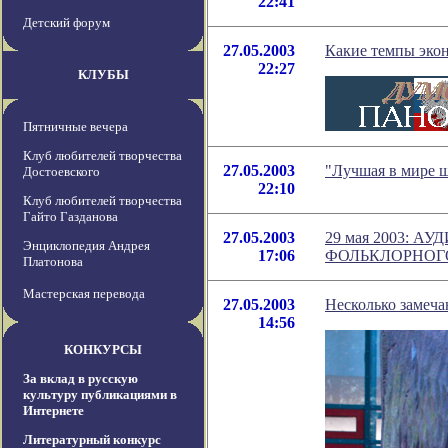
22:41
Детский форум
27.05.2003
Какие темпы эко
22:27
КЛУБЫ
Пятничные вечера
Клуб любителей творчества
27.05.2003
"Лучшая в мире 
Достоевского
22:10
Клуб любителей творчества
Гайто Газданова
27.05.2003
29 мая 2003: 
Энциклопедия Андрея
17:06
ФОЛЬКЛОРНОГ
Платонова
Мастерская перевода
27.05.2003
Несколько замеча
14:56
КОНКУРСЫ
За вклад в русскую
культуру публикациями в
Интернете
Литературный конкурс