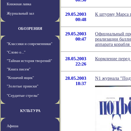
Книжная лавка
Журнальный зал
29.05.2003
К штурму Марса 
00:48
ОБОЗРЕНИЯ
29.05.2003
Официальный прес
00:47
реализации балли
"Классики и современники"
аппарата корабл
"Слово о..."
28.05.2003
Кормление перед
"Тайная история творений"
22:26
"Книга писем"
"Кошачий ящик"
28.05.2003
N1 журнала "Под
18:37
"Золотые прииски"
"Сердитые стрелы"
КУЛЬТУРА
Афиша