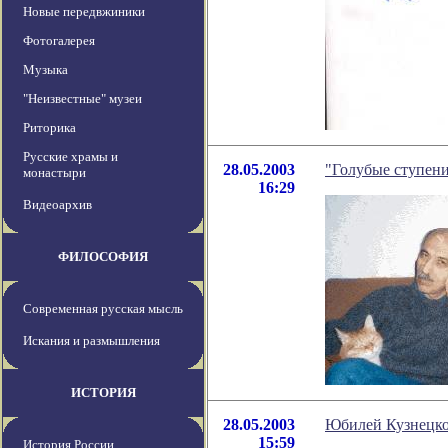
Новые передвжиники
Фотогалерея
Музыка
"Неизвестные" музеи
Риторика
Русские храмы и
28.05.2003
"Голубые ступен
монастыри
16:29
Видеоархив
ФИЛОСОФИЯ
Современная русская мысль
Искания и размышления
ИСТОРИЯ
28.05.2003
Юбилей Кузнецко
15:59
История России