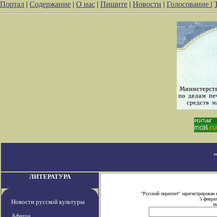
Портал
|
Содержание
|
О нас
|
Пишите
|
Новости
|
Голосование
|
ЛИТЕРАТУРА
"Русский переплет" зарегистрирова
5 февра
Новости русской культуры
м
Афиша