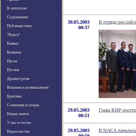
К читателю
Содержание
30.05.2003
В отряде российс
Публицистика
00:37
"Курск"
Кавказ
Балканы
Проза
Поэзия
Драматургия
Искания и размышления
Критика
Сомнения и споры
29.05.2003
Глава КНР посет
Новые книги
00:51
У нас в гостях
29.05.2003
В НАСА началось 
Издательство
00:50