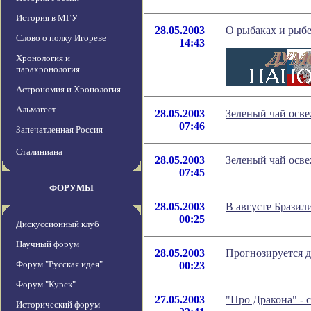
История в МГУ
28.05.2003
О рыбаках и рыб
Слово о полку Игореве
14:43
Хронология и
парахронология
Астрономия и Хронология
Альмагест
28.05.2003
Зеленый чай осве
07:46
Запечатленная Россия
Сталиниана
28.05.2003
Зеленый чай осве
07:45
ФОРУМЫ
28.05.2003
В августе Бразил
00:25
Дискуссионный клуб
Научный форум
28.05.2003
Прогнозируется д
Форум "Русская идея"
00:23
Форум "Курск"
27.05.2003
"Про Дракона" - 
Исторический форум